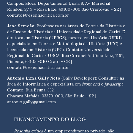
Campos. Bloco Departamental I, sala 9, Av. Marechal
Rondon, S/N - Rosa Elze, 49100-000 São Cristóvão - SE
|
contato@resenhacritica.com.br
Jane Semeão
: Professora nas áreas de Teoria da História e
de Ensino de História na Universidade Regional do Cariri. É
doutora em História (UFRGS), mestre em História (UFRJ),
especialista em Teoria e Metodologia da HIstória (UFC) e
licenciada em História (UFC). Contato:
Universidade
Regional do Cariri - URCA. Rua Coronel Antônio Luíz, 1161,
Pimenta, 63105 -010 Crato - CE
|
contato@resenhacritica.com.br
Antonio Lima Gally Neto
(Gally Developer): Consultor na
área de Informática e especialista em
front end
e
javascript
.
Contato: Rua Bruna, 332,
Chacara Mafalda, 03370-000, São Paulo - SP |
antonio.gally@gmail.com
FINANCIAMENTO DO BLOG
Resenha crítica
é um empreendimento privado, não