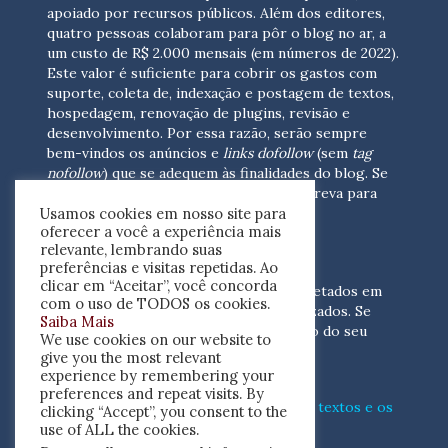
apoiado por recursos públicos. Além dos editores,
quatro pessoas colaboram para pôr o blog no ar, a
um custo de R$ 2.000 mensais (em números de 2022).
Este valor é suficiente para cobrir os gastos com
suporte, coleta de, indexação e postagem de textos,
hospedagem, renovação de plugins, revisão e
desenvolvimento.
Por essa razão, serão sempre
bem-vindos os anúncios e
links dofollow
(sem
tag
nofollow
) que se adequem às finalidades do blog. Se
você está interessado em colaborar,
escreva para
Usamos cookies em nosso site para
nós
(contato@resenhacritica.com.br)
oferecer a você a experiência mais
relevante, lembrando suas
FONTES E ACERVO
preferências e visitas repetidas. Ao
clicar em “Aceitar”, você concorda
As resenhas, dossiês e sumários são coletados em
com o uso de TODOS os cookies.
periódicos acadêmicos e sites especializados. Se
Saiba Mais
você tem interesse em divulgar o acervo do seu
We use cookies on our website to
periódico, escreva para nós
give you the most relevant
(contato@resenhacritica.com.br)
experience by remembering your
preferences and repeat visits. By
Conheça o
modo
como processamos os textos e os
clicking “Accept”, you consent to the
índices
disponibilizados neste blog.
use of ALL the cookies.