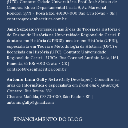
(UFS). Contato:
Cidade Universitária Prof. José Aloísio de
Campos. Bloco Departamental I, sala 9, Av. Marechal
Rondon, S/N - Rosa Elze, 49100-000 São Cristóvão - SE
|
contato@resenhacritica.com.br
Jane Semeão
: Professora nas áreas de Teoria da História e
de Ensino de História na Universidade Regional do Cariri. É
doutora em História (UFRGS), mestre em História (UFRJ),
especialista em Teoria e Metodologia da HIstória (UFC) e
licenciada em História (UFC). Contato:
Universidade
Regional do Cariri - URCA. Rua Coronel Antônio Luíz, 1161,
Pimenta, 63105 -010 Crato - CE
|
contato@resenhacritica.com.br
Antonio Lima Gally Neto
(Gally Developer): Consultor na
área de Informática e especialista em
front end
e
javascript
.
Contato: Rua Bruna, 332,
Chacara Mafalda, 03370-000, São Paulo - SP |
antonio.gally@gmail.com
FINANCIAMENTO DO BLOG