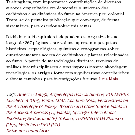
Tushingham, traz importantes contribuições de diversos
autores empenhados em desvendar o universo dos
cachimbos e as dinâmicas do fumo na América pré-colonial.
Trata-se da primeira publicação que converge, de forma
sistemática, para estudos sobre tais temas.
Dividido em 14 capítulos independentes, organizados ao
longo de 267 páginas, este volume apresenta pesquisas
históricas, arqueológicas, químicas e etnográficas sobre
questionamentos acerca de cachimbos e plantas relacionadas
ao fumo. A partir de metodologias distintas, técnicas de
análises interdisciplinares e uma impressionante abordagem
tecnológica, os artigos fornecem significativas contribuições
e abrem caminhos para investigações futuras.
Leia Mais
Tags:
América Antiga
,
Arqueologia dos Cachimbos
,
BOLLWERK
Elizabeth A (Org)
,
Fumo
,
LIMA Ana Rosa (Res)
,
Perspectives on
the Archaeology of Pipes/ Tobacco and other Smoke Plants in
the Ancient Americas (T)
,
Plantas
,
Springer International
Publishing Switzerland (E)
,
Tabaco
,
TUSHINGHAM Shannon
(Org)
,
Vestígios UFMG (Vtr)
Deixe um comentário