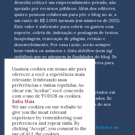
Resenha crítica
é um empreendimento privado, não
apoiado por recursos públicos. Além dos editores,
quatro pessoas colaboram para pôr o blog no ar, a
um custo de R$ 2.000 mensais (em números de 2022).
Este valor é suficiente para cobrir os gastos com
suporte, coleta de, indexação e postagem de textos,
hospedagem, renovação de plugins, revisão e
desenvolvimento.
Por essa razão, serão sempre
bem-vindos os anúncios e
links dofollow
(sem
tag
nofollow
) que se adequem às finalidades do blog. Se
você está interessado em colaborar,
escreva para
Usamos cookies em nosso site para
nós
(contato@resenhacritica.com.br)
oferecer a você a experiência mais
relevante, lembrando suas
FONTES E ACERVO
preferências e visitas repetidas. Ao
clicar em “Aceitar”, você concorda
As resenhas, dossiês e sumários são coletados em
com o uso de TODOS os cookies.
periódicos acadêmicos e sites especializados. Se
Saiba Mais
você tem interesse em divulgar o acervo do seu
We use cookies on our website to
periódico, escreva para nós
give you the most relevant
(contato@resenhacritica.com.br)
experience by remembering your
preferences and repeat visits. By
Conheça o
modo
como processamos os textos e os
clicking “Accept”, you consent to the
índices
disponibilizados neste blog.
use of ALL the cookies.