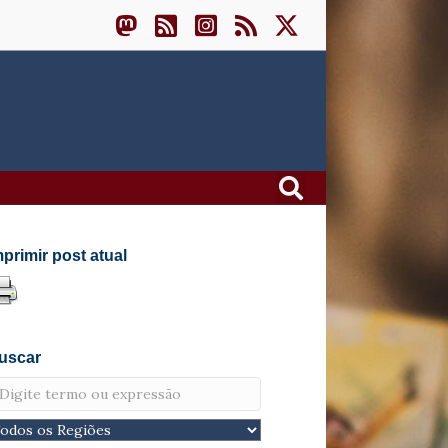
mprimir post atual
uscar