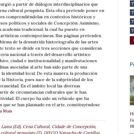
urgió a partir de diálogos interdisciplinarios que
ena cultural penquista. Esta obra pretende poner en
ales comprendiéndolas en contextos históricos y
os políticos y sociales de Concepción. Asimismo,
a academia tradicional, la cual ha puesto en
 artísticas contemporáneas. Sus páginas pretenden
lema de la desnutrida historiografía de las artes
te texto se divide en tres secciones que consideran
toria nacional a través del desarrollo artístico
vo, ciudad e institucionalidad y manifestaciones
P
plinas asociadas al arte han sido parte de una
o la identidad local. De esta manera, la producción
 la Historia, pues nace de la subjetividad de los
neidad. En el ámbito local las diversas
rtir de circunstancias culturales que le han
ividad. El cuerpo ha sido un vehículo que ha
os que se han plasmado en el arte, constituyéndose
a Mais
Hi
Ja
1
Lama (Ed)
,
Cena Cultural
,
Cidade de Concepción
,
cultural penquista (T)
,
DIEGO Natascha de Cortillas