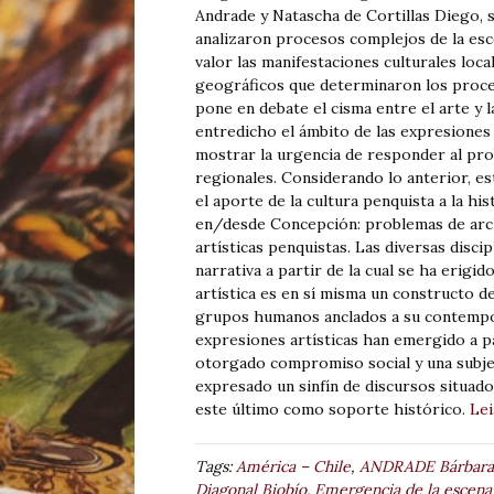
Andrade y Natascha de Cortillas Diego, s
analizaron procesos complejos de la esc
valor las manifestaciones culturales loc
geográficos que determinaron los proces
pone en debate el cisma entre el arte y l
entredicho el ámbito de las expresiones
mostrar la urgencia de responder al prob
regionales. Considerando lo anterior, es
el aporte de la cultura penquista a la his
en/desde Concepción: problemas de archi
artísticas penquistas. Las diversas disci
narrativa a partir de la cual se ha erigid
artística es en sí misma un constructo de
grupos humanos anclados a su contempora
expresiones artísticas han emergido a pa
otorgado compromiso social y una subjet
expresado un sinfín de discursos situad
este último como soporte histórico.
Lei
Tags:
América – Chile
,
ANDRADE Bárbara 
Diagonal Biobío. Emergencia de la escena 