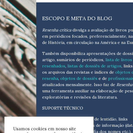
ESCOPO E META DO BLOG
Resenha crítica
divulga a avaliação de livros pu
em periódicos focados, preferencialmente, na
de História, em circulação na América e na Eu
Também disponibiliza apresentações de dossi
artigo, sumários de periódicos,
lista de livros
resenhados
,
listas de dossiês de artigos
, link
os arquivos das revistas e índices de
objetos 
resenha
,
objetos de dossiês
e de
profissionai
atualizados
mensalmente
. Isso faz de
Resenha 
uma ferramenta auxiliar na elaboração de pes
exploratórias e revisões da literatura.
SUPORTE TÉCNICO
Para eventuais problemas de lentidão, links
quebrados, senhas e erros de informação (dat
Usamos cookies em nosso site
tópicas, cronológicas, grafia dos nomes etc.),