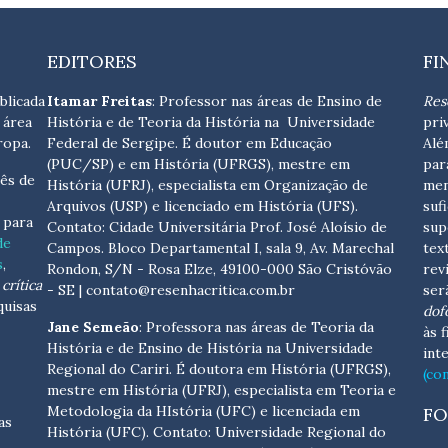
EDITORES
FI
blicada
Itamar Freitas
: Professor nas áreas de Ensino de
Res
 área
História e de Teoria da História na Universidade
pri
ropa.
Federal de Sergipe. É doutor em Educação
Alé
(PUC/SP) e em História (UFRGS), mestre em
par
ês de
História (UFRJ), especialista em Organização de
men
Arquivos (USP) e licenciado em História (UFS).
suf
s para
Contato:
Cidade Universitária Prof. José Aloísio de
sup
de
Campos. Bloco Departamental I, sala 9, Av. Marechal
tex
s
,
Rondon, S/N - Rosa Elze, 49100-000 São Cristóvão
rev
crítica
- SE
| contato@resenhacritica.com.br
ser
quisas
dof
Jane Semeão
: Professora nas áreas de Teoria da
às 
História e de Ensino de História na Universidade
int
Regional do Cariri. É doutora em História (UFRGS),
(co
mestre em História (UFRJ), especialista em Teoria e
Metodologia da HIstória (UFC) e licenciada em
FO
as
História (UFC). Contato:
Universidade Regional do