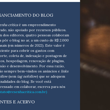
NANCIAMENTO DO BLOG
enha crítica
é um empreendimento
vado, não apoiado por recursos públicos.
m dos editores, quatro pessoas colaboram
a pôr o blog no ar, a um custo de R$ 2.000
sais (em números de 2022). Este valor é
iciente para cobrir os gastos com
orte, coleta de, indexação e postagem de
tos, hospedagem, renovação de plugins,
isão e desenvolvimento.
Por essa razão,
ão sempre bem-vindos os anúncios e
links
ollow
(sem
tag nofollow
) que se adequem
finalidades do blog. Se você está
eressado em colaborar,
escreva para nós
ntato@resenhacritica.com.br)
NTES E ACERVO