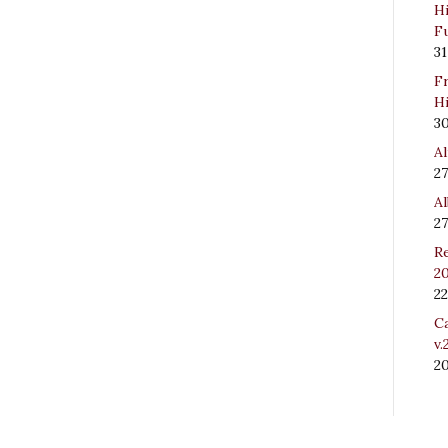
Hi
Fu
31
Fr
Hi
3
Al
27
Al
27
Re
20
22
Ca
v.
2