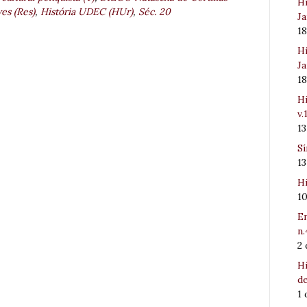
Hi
s (Res)
,
História UDEC (HUr)
,
Séc. 20
Ja
1
Hi
Ja
1
Hi
v.
1
Sí
1
Hi
1
Em
n.
2
Hi
de
1