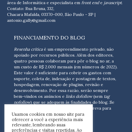
área de Informática e especialista em
front end
e
javascript
.
Contato: Rua Bruna, 332,
Chacara Mafalda, 03370-000, São Paulo - SP |
antonio.gally@gmail.com
FINANCIAMENTO DO BLOG
Resenha crítica
é um empreendimento privado, não
apoiado por recursos públicos. Além dos editores,
quatro pessoas colaboram para pôr o blog no ar, a
um custo de R$ 2.000 mensais (em números de 2022).
Este valor é suficiente para cobrir os gastos com
suporte, coleta de, indexação e postagem de textos,
hospedagem, renovação de plugins, revisão e
desenvolvimento.
Por essa razão, serão sempre
bem-vindos os anúncios e
links dofollow
(sem
tag
nofollow
) que se adequem às finalidades do blog. Se
você está interessado em colaborar,
escreva para
Usamos cookies em nosso site para
nós
(contato@resenhacritica.com.br)
oferecer a você a experiência mais
relevante, lembrando suas
FONTES E ACERVO
preferências e visitas repetidas. Ao