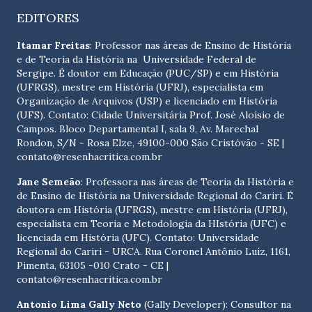
EDITORES
Itamar Freitas
: Professor nas áreas de Ensino de História
e de Teoria da História na Universidade Federal de
Sergipe. É doutor em Educação (PUC/SP) e em História
(UFRGS), mestre em História (UFRJ), especialista em
Organização de Arquivos (USP) e licenciado em História
(UFS). Contato:
Cidade Universitária Prof. José Aloísio de
Campos. Bloco Departamental I, sala 9, Av. Marechal
Rondon, S/N - Rosa Elze, 49100-000 São Cristóvão - SE
|
contato@resenhacritica.com.br
Jane Semeão
: Professora nas áreas de Teoria da História e
de Ensino de História na Universidade Regional do Cariri. É
doutora em História (UFRGS), mestre em História (UFRJ),
especialista em Teoria e Metodologia da HIstória (UFC) e
licenciada em História (UFC). Contato:
Universidade
Regional do Cariri - URCA. Rua Coronel Antônio Luíz, 1161,
Pimenta, 63105 -010 Crato - CE
|
contato@resenhacritica.com.br
Antonio Lima Gally Neto
(Gally Developer): Consultor na