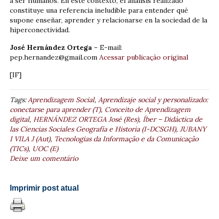
a ser humanos. En este contexto, el análisis realizado
constituye una referencia ineludible para entender qué
supone enseñar, aprender y relacionarse en la sociedad de la
hiperconectividad.
José Hernández Ortega –
E-mail:
pep.hernandez@gmail.com
Acessar publicação original
[IF]
Tags:
Aprendizagem Social
,
Aprendizaje social y personalizado:
conectarse para aprender (T)
,
Conceito de Aprendizagem
digital
,
HERNÁNDEZ ORTEGA José (Res)
,
Íber – Didáctica de
las Ciencias Sociales Geografía e Historia (I-DCSGH)
,
JUBANY
I VILA J (Aut)
,
Tecnologias da Informação e da Comunicação
(TICs)
,
UOC (E)
Deixe um comentário
Imprimir post atual