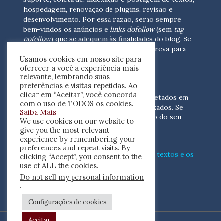
hospedagem, renovação de plugins, revisão e
desenvolvimento.
Por essa razão, serão sempre
bem-vindos os anúncios e
links dofollow
(sem
tag
nofollow
) que se adequem às finalidades do blog. Se
você está interessado em colaborar,
escreva para
Usamos cookies em nosso site para
nós
(contato@resenhacritica.com.br)
oferecer a você a experiência mais
relevante, lembrando suas
FONTES E ACERVO
preferências e visitas repetidas. Ao
clicar em “Aceitar”, você concorda
As resenhas, dossiês e sumários são coletados em
com o uso de TODOS os cookies.
periódicos acadêmicos e sites especializados. Se
Saiba Mais
você tem interesse em divulgar o acervo do seu
We use cookies on our website to
periódico, escreva para nós
give you the most relevant
(contato@resenhacritica.com.br)
experience by remembering your
preferences and repeat visits. By
Conheça o
modo
como processamos os textos e os
clicking “Accept”, you consent to the
índices
disponibilizados neste blog.
use of ALL the cookies.
Do not sell my personal information
ISSN 2764-0302
.
Configurações de cookies
Aceitar