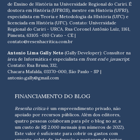
de Ensino de História na Universidade Regional do Cariri. É
doutora em História (UFRGS), mestre em História (UFRJ),
especialista em Teoria e Metodologia da HIstória (UFC) e
licenciada em História (UFC). Contato:
Universidade
Regional do Cariri - URCA. Rua Coronel Antônio Luíz, 1161,
Pimenta, 63105 -010 Crato - CE
|
contato@resenhacritica.com.br
Antonio Lima Gally Neto
(Gally Developer): Consultor na
área de Informática e especialista em
front end
e
javascript
.
Contato: Rua Bruna, 332,
Chacara Mafalda, 03370-000, São Paulo - SP |
antonio.gally@gmail.com
FINANCIAMENTO DO BLOG
Resenha crítica
é um empreendimento privado, não
apoiado por recursos públicos. Além dos editores,
quatro pessoas colaboram para pôr o blog no ar, a
um custo de R$ 2.000 mensais (em números de 2022).
Este valor é suficiente para cobrir os gastos com
suporte, coleta de, indexação e postagem de textos,