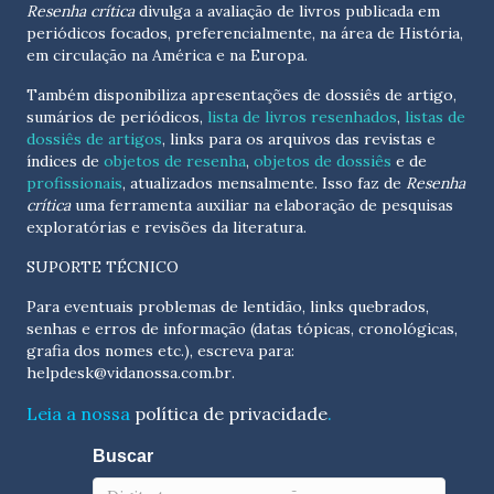
Resenha crítica
divulga a avaliação de livros publicada em
periódicos focados, preferencialmente, na área de História,
em circulação na América e na Europa.
Também disponibiliza apresentações de dossiês de artigo,
sumários de periódicos,
lista de livros resenhados
,
listas de
dossiês de artigos
, links para os arquivos das revistas e
índices de
objetos de resenha
,
objetos de dossiês
e de
profissionais
, atualizados
mensalmente
. Isso faz de
Resenha
crítica
uma ferramenta auxiliar na elaboração de pesquisas
exploratórias e revisões da literatura.
SUPORTE TÉCNICO
Para eventuais problemas de lentidão, links quebrados,
senhas e erros de informação (datas tópicas, cronológicas,
grafia dos nomes etc.), escreva para:
helpdesk@vidanossa.com.br
.
Leia a nossa
política de privacidade
.
Buscar