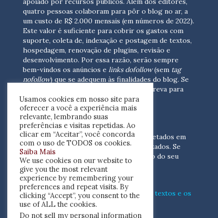
apoiado por recursos públicos. Além dos editores,
quatro pessoas colaboram para pôr o blog no ar, a
um custo de R$ 2.000 mensais (em números de 2022).
Este valor é suficiente para cobrir os gastos com
suporte, coleta de, indexação e postagem de textos,
hospedagem, renovação de plugins, revisão e
desenvolvimento.
Por essa razão, serão sempre
bem-vindos os anúncios e
links dofollow
(sem
tag
nofollow
) que se adequem às finalidades do blog. Se
você está interessado em colaborar,
escreva para
Usamos cookies em nosso site para
nós
(contato@resenhacritica.com.br)
oferecer a você a experiência mais
relevante, lembrando suas
FONTES E ACERVO
preferências e visitas repetidas. Ao
clicar em “Aceitar”, você concorda
As resenhas, dossiês e sumários são coletados em
com o uso de TODOS os cookies.
periódicos acadêmicos e sites especializados. Se
Saiba Mais
você tem interesse em divulgar o acervo do seu
We use cookies on our website to
periódico, escreva para nós
give you the most relevant
(contato@resenhacritica.com.br)
experience by remembering your
preferences and repeat visits. By
Conheça o
modo
como processamos os textos e os
clicking “Accept”, you consent to the
índices
disponibilizados neste blog.
use of ALL the cookies.
Do not sell my personal information