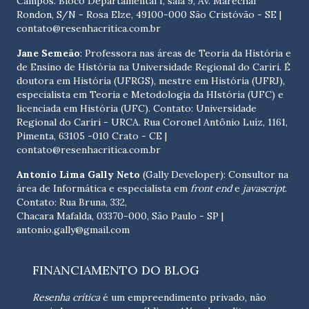
Campos. Bloco Departamental I, sala 9, Av. Marechal
Rondon, S/N - Rosa Elze, 49100-000 São Cristóvão - SE
|
contato@resenhacritica.com.br
Jane Semeão
: Professora nas áreas de Teoria da História e
de Ensino de História na Universidade Regional do Cariri. É
doutora em História (UFRGS), mestre em História (UFRJ),
especialista em Teoria e Metodologia da HIstória (UFC) e
licenciada em História (UFC). Contato:
Universidade
Regional do Cariri - URCA. Rua Coronel Antônio Luíz, 1161,
Pimenta, 63105 -010 Crato - CE
|
contato@resenhacritica.com.br
Antonio Lima Gally Neto
(Gally Developer): Consultor na
área de Informática e especialista em
front end
e
javascript
.
Contato: Rua Bruna, 332,
Chacara Mafalda, 03370-000, São Paulo - SP |
antonio.gally@gmail.com
FINANCIAMENTO DO BLOG
Resenha crítica
é um empreendimento privado, não