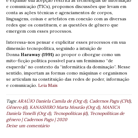
e expande sua acepção restrita às tecnologias de informação
e comunicação (TICs), propomos discussões que levam em
conta as ações técnicas e agenciamentos de corpos,
linguagens, coisas e artefatos em conexão com as diversas
redes que os constituem, e as questões de gênero que
emergem com esses processos.
Interessa-nos pensar e explicitar esses processos em sua
dimensão tecnopolítica, seguindo a intuição de
Donna
Haraway (1991)
ao propor o ciborgue como um
mito-ficção política possível para um feminismo “de
esquerda” no contexto da “informática da dominação”. Nesse
sentido, importam as formas como máquinas e organismos
se articulam na constituição das redes de poder, informação
e comunicação.
Leia Mais
Tags:
ARAÚJO Daniela Camila de (Org d)
,
Cadernos Pagu (CPd)
,
Gênero (d)
,
KANASHIRO Marta Mourão (Org d)
,
MANICA
Daniela Tonelli (Org d)
,
Tecnopolíticas (d)
,
Tecnopolíticas de
gênero | Cadernos Pagu | 2020
Deixe um comentário