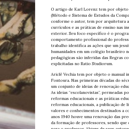
O artigo de Karl Lorenz tem por objeto 
(Método e Sistema de Estudos da Compa
conforme o autor, tem por arquitetura a
currículos e as práticas de ensino nas in
exterior. Seu foco específico é o progra
comportamento profissional do professo
trabalho identifica as ações que um jesu
humanidades em um colégio brasileiro no
pedagógicas são inferidas das Regras co
explicitadas no Ratio Studiorum.
Ariclê Vechia tem por objeto o manual i
Fontoura. Nas primeiras décadas do séc
um conjunto de ideias de renovação edu
As ideias “escolanovistas”, permeadas p
reformas educacionais e as práticas edu
reformas educacionais, a publicação de li
valores e conhecimentos destinados a c
anos 1940 houve uma renovação das pre
da formação de professores, sendo que 
para o professor. Alguns de seus autores