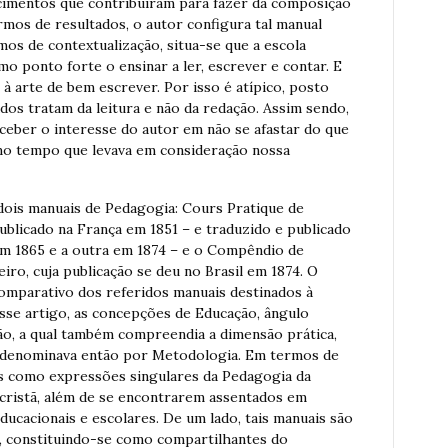
cimentos que contribuíram para fazer da composição
mos de resultados, o autor configura tal manual
os de contextualização, situa-se que a escola
omo ponto forte o ensinar a ler, escrever e contar. E
à arte de bem escrever. Por isso é atípico, posto
dos tratam da leitura e não da redação. Assim sendo,
eber o interesse do autor em não se afastar do que
mo tempo que levava em consideração nossa
dois manuais de Pedagogia: Cours Pratique de
ublicado na França em 1851 – e traduzido e publicado
 em 1865 e a outra em 1874 – e o Compêndio de
ro, cuja publicação se deu no Brasil em 1874. O
comparativo dos referidos manuais destinados à
esse artigo, as concepções de Educação, ângulo
ão, a qual também compreendia a dimensão prática,
e denominava então por Metodologia. Em termos de
os como expressões singulares da Pedagogia da
 cristã, além de se encontrarem assentados em
 educacionais e escolares. De um lado, tais manuais são
al, constituindo-se como compartilhantes do