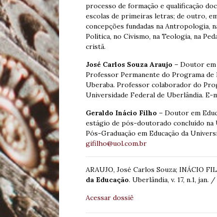
processo de formação e qualificação doce
escolas de primeiras letras; de outro, e
concepções fundadas na Antropologia, na 
Política, no Civismo, na Teologia, na P
cristã.
José Carlos Souza Araujo
– Doutor em 
Professor Permanente do Programa de 
Uberaba. Professor colaborador do Pr
Universidade Federal de Uberlândia. E-m
Geraldo Inácio Filho
– Doutor em Educa
estágio de pós-doutorado concluído na 
Pós-Graduação em Educação da Universid
gifilho@uol.com.br
ARAUJO, José Carlos Souza; INÁCIO FIL
da Educação
. Uberlândia, v. 17, n.1, jan. 
Acessar dossiê