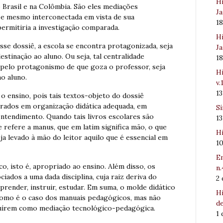
Hi
o Brasil e na Colômbia. São eles mediações
Ja
 e mesmo interconectada em vista de sua
1
permitiria a investigação comparada.
Hi
sse dossiê, a escola se encontra protagonizada, seja
Ja
estinação ao aluno. Ou seja, tal centralidade
1
ja pelo protagonismo de que goza o professor, seja
Hi
o aluno.
v.
1
o ensino, pois tais textos-objeto do dossiê
rados em organização didática adequada, em
Sí
entendimento. Quando tais livros escolares são
1
refere a manus, que em latim significa mão, o que
Hi
ja levado à mão do leitor aquilo que é essencial em
1
Em
co, isto é, apropriado ao ensino. Além disso, os
n.
iados a uma dada disciplina, cuja raiz deriva do
2
 aprender, instruir, estudar. Em suma, o molde didático
Hi
como é o caso dos manuais pedagógicos, mas não
de
ituírem como mediação tecnológico-pedagógica.
1