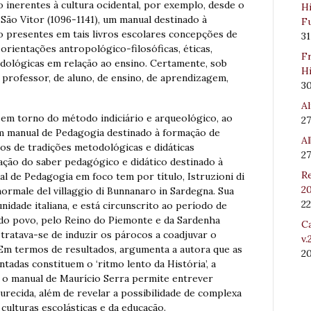
 inerentes à cultura ocidental, por exemplo, desde o
Hi
São Vitor (1096-1141), um manual destinado à
Fu
ão presentes em tais livros escolares concepções de
31
orientações antropológico-filosóficas, éticas,
Fr
todológicas em relação ao ensino. Certamente, sob
Hi
 professor, de aluno, de ensino, de aprendizagem,
3
Al
 em torno do método indiciário e arqueológico, ao
27
m manual de Pedagogia destinado à formação de
Al
ios de tradições metodológicas e didáticas
27
lação do saber pedagógico e didático destinado à
Re
l de Pedagogia em foco tem por título, Istruzioni di
20
ormale del villaggio di Bunnanaro in Sardegna. Sua
22
nidade italiana, e está circunscrito ao período de
 do povo, pelo Reino do Piemonte e da Sardenha
Ca
, tratava-se de induzir os párocos a coadjuvar o
v.
Em termos de resultados, argumenta a autora que as
2
adas constituem o ‘ritmo lento da História’, a
o, o manual de Maurício Serra permite entrever
durecida, além de revelar a possibilidade de complexa
culturas escolásticas e da educação.