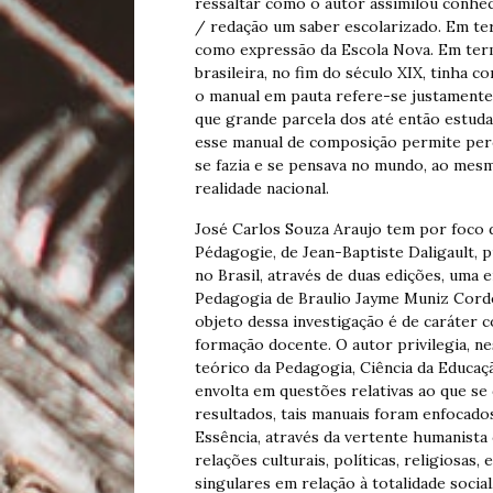
ressaltar como o autor assimilou conhe
/ redação um saber escolarizado. Em ter
como expressão da Escola Nova. Em term
brasileira, no fim do século XIX, tinha c
o manual em pauta refere-se justamente 
que grande parcela dos até então estuda
esse manual de composição permite perc
se fazia e se pensava no mundo, ao mes
realidade nacional.
José Carlos Souza Araujo tem por foco 
Pédagogie, de Jean-Baptiste Daligault, p
no Brasil, através de duas edições, uma
Pedagogia de Braulio Jayme Muniz Cordei
objeto dessa investigação é de caráter 
formação docente. O autor privilegia, n
teórico da Pedagogia, Ciência da Educaç
envolta em questões relativas ao que s
resultados, tais manuais foram enfocad
Essência, através da vertente humanista
relações culturais, políticas, religiosas,
singulares em relação à totalidade soci