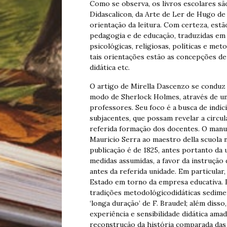
Como se observa, os livros escolares são
Didascalicon, da Arte de Ler de Hugo de 
orientação da leitura. Com certeza, est
pedagogia e de educação, traduzidas em 
psicológicas, religiosas, políticas e me
tais orientações estão as concepções de
didática etc.
O artigo de Mirella Dascenzo se conduz
modo de Sherlock Holmes, através de u
professores. Seu foco é a busca de indíc
subjacentes, que possam revelar a circu
referida formação dos docentes. O manua
Mauricio Serra ao maestro della scuola n
publicação é de 1825, antes portanto da u
medidas assumidas, a favor da instrução
antes da referida unidade. Em particular
Estado em torno da empresa educativa. 
tradições metodológicodidáticas sediment
‘longa duração’ de F. Braudel; além diss
experiência e sensibilidade didática ama
reconstrução da história comparada das 