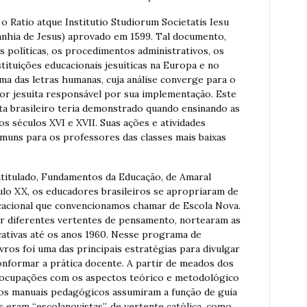
o Ratio atque Institutio Studiorum Societatis Iesu
nhia de Jesus) aprovado em 1599. Tal documento,
s políticas, os procedimentos administrativos, os
stituições educacionais jesuíticas na Europa e no
ma das letras humanas, cuja análise converge para o
r jesuíta responsável por sua implementação. Este
íta brasileiro teria demonstrado quando ensinando as
s séculos XVI e XVII. Suas ações e atividades
muns para os professores das classes mais baixas
ntitulado, Fundamentos da Educação, de Amaral
ulo XX, os educadores brasileiros se apropriaram de
cacional que convencionamos chamar de Escola Nova.
or diferentes vertentes de pensamento, nortearam as
cativas até os anos 1960. Nesse programa de
vros foi uma das principais estratégias para divulgar
onformar a prática docente. A partir de meados dos
ocupações com os aspectos teórico e metodológico
os manuais pedagógicos assumiram a função de guia
 eram “escolanovistas”, de vertente católica, como