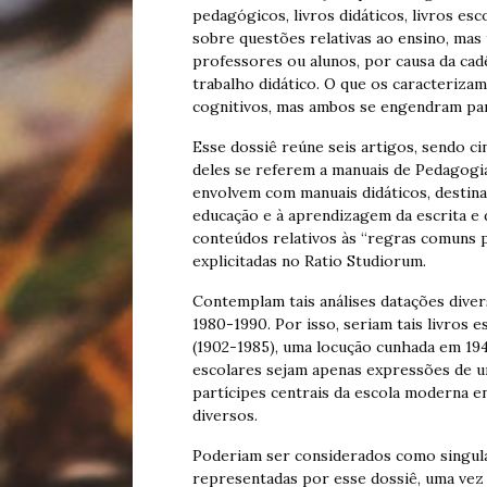
pedagógicos, livros didáticos, livros esc
sobre questões relativas ao ensino, ma
professores ou alunos, por causa da cad
trabalho didático. O que os caracterizam
cognitivos, mas ambos se engendram para
Esse dossiê reúne seis artigos, sendo ci
deles se referem a manuais de Pedagogia
envolvem com manuais didáticos, destina
educação e à aprendizagem da escrita e d
conteúdos relativos às “regras comuns p
explicitadas no Ratio Studiorum.
Contemplam tais análises datações diversa
1980-1990. Por isso, seriam tais livros 
(1902-1985), uma locução cunhada em 1949
escolares sejam apenas expressões de 
partícipes centrais da escola moderna 
diversos.
Poderiam ser considerados como singul
representadas por esse dossiê, uma vez