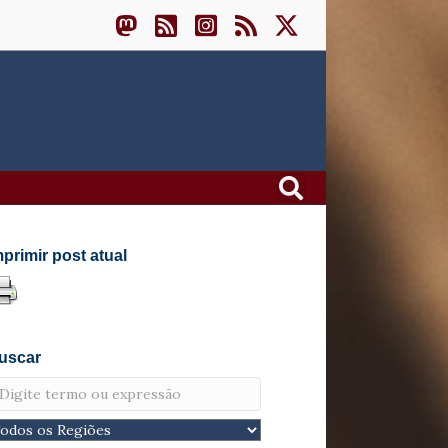
mprimir post atual
uscar