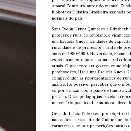
Amaral Fontoura, autor do manual, Fund
Biblioteca Didática Brasileira assinada p
normais do país.
Sara Evelin Urrea Quintero e Elizabeth 
professor rural colombiano, e visam exp
una Escuela Nueva. Unidades de capacit
ruralidade e de professor rural nele pr
anos de 1980-1990. Na verdade, Escuela
especificamente para a zona rural colomb
atuais. O presente artigo tem como obje
professores, Hacia una Escuela Nueva. U
compreender as representações de rurali
análise, foi possível perceber que o mo
só por utilizar como pano de fundo a v
prático. Ditas pedagogias revelam rep
um cenário pacífico, harmonioso, livre 
Geraldo Inácio Filho tem por objeto o l
narrações, cartas, etc, de Guilherme do P
caracteriza-se por prescrições para o e