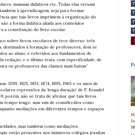
olares, manuais didáticos etc. Todas elas versam
s também à aprendizagem, seja para formar
ência que tais livros imprimem à organização do
 são a forma didática aliada aos conteúdos
 a constituição do livro escolar.
nco sobre livros escolares de teor diverso: três
, destinados à formação de professores, dois se
dos ao aluno, e referidos aos fundamentos de
a redação; e o último trata, com especificidade, de
P
ara os professores das classes mais baixas”
s: 1599, 1825, 1851, 1874, 1895, 1965 e os anos de
escolares expressões da ‘longa duração’ de F. Braudel
; porém, não se trata de afirmar que tais livros
um tempo longo, mas sim de considerálos como
enquanto mediações em diferentes tempos e espaços
Hi
Ja
aridades, mas também como mediações,
1
 que estão presentes nos inúmeros colégios jesuítas