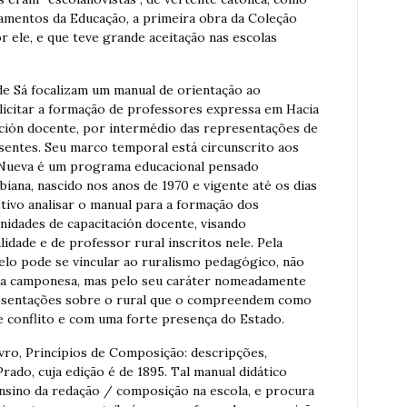
amentos da Educação, a primeira obra da Coleção
or ele, e que teve grande aceitação nas escolas
de Sá focalizam um manual de orientação ao
licitar a formação de professores expressa em Hacia
ación docente, por intermédio das representações de
esentes. Seu marco temporal está circunscrito aos
 Nueva é um programa educacional pensado
iana, nascido nos anos de 1970 e vigente até os dias
tivo analisar o manual para a formação dos
nidades de capacitación docente, visando
dade e de professor rural inscritos nele. Pela
delo pode se vincular ao ruralismo pedagógico, não
ida camponesa, mas pelo seu caráter nomeadamente
resentações sobre o rural que o compreendem como
de conflito e com uma forte presença do Estado.
ivro, Princípios de Composição: descripções,
rado, cuja edição é de 1895. Tal manual didático
nsino da redação / composição na escola, e procura