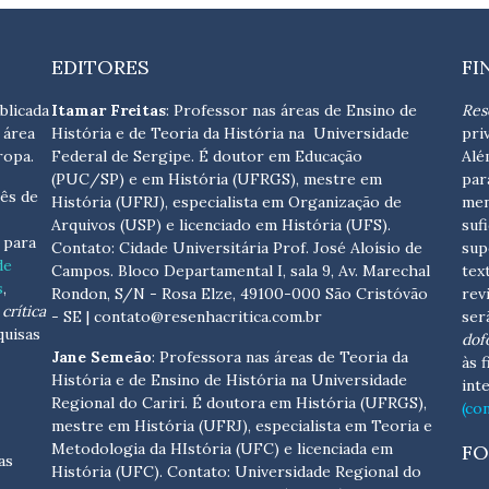
EDITORES
FI
blicada
Itamar Freitas
: Professor nas áreas de Ensino de
Res
 área
História e de Teoria da História na Universidade
pri
ropa.
Federal de Sergipe. É doutor em Educação
Alé
(PUC/SP) e em História (UFRGS), mestre em
par
ês de
História (UFRJ), especialista em Organização de
men
Arquivos (USP) e licenciado em História (UFS).
suf
s para
Contato:
Cidade Universitária Prof. José Aloísio de
sup
de
Campos. Bloco Departamental I, sala 9, Av. Marechal
tex
s
,
Rondon, S/N - Rosa Elze, 49100-000 São Cristóvão
rev
crítica
- SE
| contato@resenhacritica.com.br
ser
quisas
dof
Jane Semeão
: Professora nas áreas de Teoria da
às 
História e de Ensino de História na Universidade
int
Regional do Cariri. É doutora em História (UFRGS),
(co
mestre em História (UFRJ), especialista em Teoria e
Metodologia da HIstória (UFC) e licenciada em
FO
as
História (UFC). Contato:
Universidade Regional do