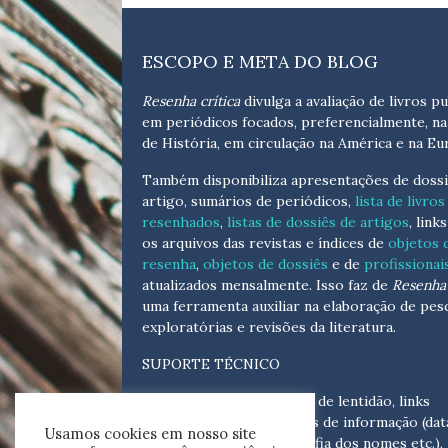
ESCOPO E META DO BLOG
Resenha crítica
divulga a avaliação de livros pu
em periódicos focados, preferencialmente, na
de História, em circulação na América e na Eu
Também disponibiliza apresentações de dossi
artigo, sumários de periódicos,
lista de livros
resenhados
,
listas de dossiês de artigos
, link
os arquivos das revistas e índices de
objetos 
resenha
,
objetos de dossiês
e de
profissionai
atualizados
mensalmente
. Isso faz de
Resenha 
uma ferramenta auxiliar na elaboração de pes
exploratórias e revisões da literatura.
SUPORTE TÉCNICO
Para eventuais problemas de lentidão, links
quebrados, senhas e erros de informação (dat
Usamos cookies em nosso site
tópicas, cronológicas, grafia dos nomes etc.),