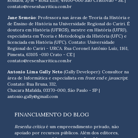
Rondon, S/N - Rosa Elze, 49100-000 São Cristóvão - SE
|
contato@resenhacritica.com.br
Jane Semeão
: Professora nas áreas de Teoria da História e
de Ensino de História na Universidade Regional do Cariri. É
doutora em História (UFRGS), mestre em História (UFRJ),
especialista em Teoria e Metodologia da HIstória (UFC) e
licenciada em História (UFC). Contato:
Universidade
Regional do Cariri - URCA. Rua Coronel Antônio Luíz, 1161,
Pimenta, 63105 -010 Crato - CE
|
contato@resenhacritica.com.br
Antonio Lima Gally Neto
(Gally Developer): Consultor na
área de Informática e especialista em
front end
e
javascript
.
Contato: Rua Bruna, 332,
Chacara Mafalda, 03370-000, São Paulo - SP |
antonio.gally@gmail.com
FINANCIAMENTO DO BLOG
Resenha crítica
é um empreendimento privado, não
apoiado por recursos públicos. Além dos editores,