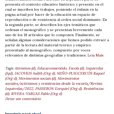
presenta el contexto educativo histórico y presente en el
cual se inscriben los trabajos, poniendo el énfasis en la
pugna actual por hacer de la educación un espacio de
reproducción o de resistencia al orden social dominante. En
la segunda parte, se describen los ejes temáticos que
ordenan el monográfico y se presentan brevemente cada
uno de los 18 artículos que lo componen. Finalmente, se
señalan algunas consideraciones que hemos podido extraer a
partir de la lectura del material teórico y empírico
presentado al monográfico, compuesto por voces
relevantes de distintas geografías y tradiciones.
Leia Mais
Tags:
Ativismos (d)
,
Educarconsentido
,
Escola (d)
,
Izquierdas
(Iqd)
,
JACOVKIS Judith (Org d)
,
MIÑO-PUIGCERCÓS Raquel
(Org d)
,
Movimentos sociais (d)
,
Movimientos
sociales/activismos y resistencias desde la escuela/Revista
Izquierdas/2022
,
PASSERON Ezequiel (Org d)
,
Resistências
(d)
,
RIVERA-VARGAS Pablo (Org d)
Deixe um comentário