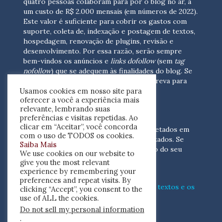
quatro pessoas colaboram para pôr o blog no ar, a
um custo de R$ 2.000 mensais (em números de 2022).
Este valor é suficiente para cobrir os gastos com
suporte, coleta de, indexação e postagem de textos,
hospedagem, renovação de plugins, revisão e
desenvolvimento.
Por essa razão, serão sempre
bem-vindos os anúncios e
links dofollow
(sem
tag
nofollow
) que se adequem às finalidades do blog. Se
você está interessado em colaborar,
escreva para
Usamos cookies em nosso site para
nós
(contato@resenhacritica.com.br)
oferecer a você a experiência mais
relevante, lembrando suas
FONTES E ACERVO
preferências e visitas repetidas. Ao
clicar em “Aceitar”, você concorda
As resenhas, dossiês e sumários são coletados em
com o uso de TODOS os cookies.
periódicos acadêmicos e sites especializados. Se
Saiba Mais
você tem interesse em divulgar o acervo do seu
We use cookies on our website to
periódico, escreva para nós
give you the most relevant
(contato@resenhacritica.com.br)
experience by remembering your
preferences and repeat visits. By
Conheça o
modo
como processamos os textos e os
clicking “Accept”, you consent to the
índices
disponibilizados neste blog.
use of ALL the cookies.
Do not sell my personal information
ISSN 2764-0302
.