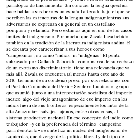
paradójico distanciamiento. Sin conocer la lengua quechua,
hace hablar a sus héroes un español alterado bajo el que se
perciben las estructuras de la lengua indígena,mientras sus
adversarios se expresan en general en un castellano
pomposo y relamido. Pero estamos aquí en uno de los casos
límites del indigenismo. Por mucho que Zavala haya bebido
también en la tradición de la literatura indigenista andina, él
se decanta por caracterizar a sus héroes como
“campesinos”, no como “indios” ni “indígenas”. El punto,
subrayado por Gallardo Saborido, como marca de su rechazo
de un exotismo discriminatorio, tiene una relevancia que va
más allá. Zavala se encuentra (al menos hasta este año de
2016, término de su condena) preso por sus relaciones con
el Partido Comunista del Perú – Sendero Luminoso, grupo
que asumió, junto a una interpretación socialista del imperio
incaico, algo del viejo antagonismo de ese imperio con los
indios fuera de sus fronteras, especialmente los antis de la
alta Amazonia– “salvajes” ajenos, entre otras cosas, al
sistema productivo nacional. En ese concepto del indio como
trabajador –y en la preferencia del término “campesino”
para denotarlo– se sintetiza un núcleo del indigenismo de
izquierdas, que diverge de la política liberal y del tipo de