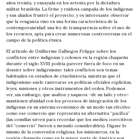
años treinta, y ensayada en los setenta por la dictadura
militar brasileña. La firme y ruidosa campaña de los indígenas
y sus aliados frustró el proyecto, y es interesante observar
que la venganza vino en una forma característica de la
contemporaneidad: una ley de transparencia sobre el uso de
los recursos, apta para crear numerosas controversias en el
campo de la política étnica.
El artículo de Guilherme Galhegos Felippe sobre los
conflictos entre indígenas y colonos en la región chaqueña
durante el siglo XVIII podría parecer fuera de foco en un
dossier sobre indigenismo: tales conflictos son temas
habituales en estudios de etnohistoria, mientras que el
indigenismo suele rastrearse en políticas oficiales explícitas,
leyes, misiones y otros instrumentos del orden. Podemos
ver, sin embargo, que asaltos y saqueos –de un lado y otro–
mantienen afinidad con los procesos de integración de los
indígenas en un sistema económico de un modo tan efectivo
como ese comercio que representa su alternativa “pacífica”
(las comillas sirven para recordar que los medios coercitivos
del “comercio” fueron a menudo considerables). Dígase lo
mismo de la conversión religiosa: los misioneros, en la
región chaqueña como en la mayor parte de América son