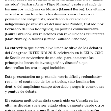
aislados” (Barbara Arisi y Flipe Milanez) y sobre el auge de
los museos indígenas en México (Manuel Burón). Los últimos
artículos se vuelven hacia los dominios más clásicos del
pensamiento indigenista, abordando la creación del
indigenismo positivista (el del mariscal Rondon, tratado por
Fernando da Silva Rodrigues), su política conmemorativa
(Laura Giraudo), sus relaciones con revoluciones triunfantes
(Max Piorsky) o fallidas (Emilio Gallardo Saborido).
La entrevista que cierra el volumen se sirve de los debates
del Congreso INTERINDI 2015, celebrado en la EEHA-CSIC
de Sevilla en noviembre de ese año, para enmarcar las
principales líneas de investigación y discusión que
desarrollan los textos aquí incluidos.
Esta presentación no pretende –sería difícil y redundante–
resumir el contenido de los artículos, sino localizarlos
dentro del amplísimo campo abordado y sugerir conexiones
y puntos de debate.
El régimen multiculturalista construido en Canadá en las
últimas décadas suele ser citado elogiosamente desde otros
países americanos, como Brasil, donde una reivindicación