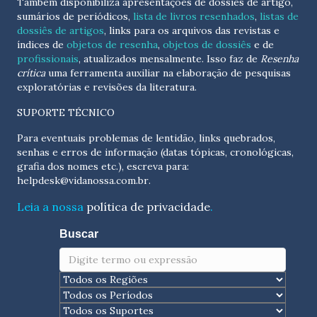
Também disponibiliza apresentações de dossiês de artigo,
sumários de periódicos,
lista de livros resenhados
,
listas de
dossiês de artigos
, links para os arquivos das revistas e
índices de
objetos de resenha
,
objetos de dossiês
e de
profissionais
, atualizados
mensalmente
. Isso faz de
Resenha
crítica
uma ferramenta auxiliar na elaboração de pesquisas
exploratórias e revisões da literatura.
SUPORTE TÉCNICO
Para eventuais problemas de lentidão, links quebrados,
senhas e erros de informação (datas tópicas, cronológicas,
grafia dos nomes etc.), escreva para:
helpdesk@vidanossa.com.br
.
Leia a nossa
política de privacidade
.
Buscar