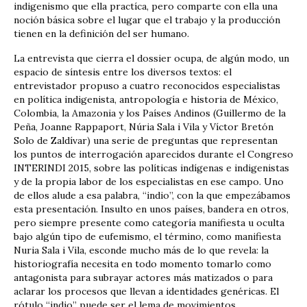
indigenismo que ella practíca, pero comparte con ella una
noción básica sobre el lugar que el trabajo y la producción
tienen en la definición del ser humano.
La entrevista que cierra el dossier ocupa, de algún modo, un
espacio de síntesis entre los diversos textos: el
entrevistador propuso a cuatro reconocidos especialistas
en política indigenista, antropología e historia de México,
Colombia, la Amazonia y los Países Andinos (Guillermo de la
Peña, Joanne Rappaport, Núria Sala i Vila y Víctor Bretón
Solo de Zaldívar) una serie de preguntas que representan
los puntos de interrogación aparecidos durante el Congreso
INTERINDI 2015, sobre las políticas indígenas e indigenistas
y de la propia labor de los especialistas en ese campo. Uno
de ellos alude a esa palabra, “indio”, con la que empezábamos
esta presentación. Insulto en unos países, bandera en otros,
pero siempre presente como categoría manifiesta u oculta
bajo algún tipo de eufemismo, el término, como manifiesta
Nuria Sala i Vila, esconde mucho más de lo que revela: la
historiografía necesita en todo momento tomarlo como
antagonista para subrayar actores más matizados o para
aclarar los procesos que llevan a identidades genéricas. El
rótulo “indio” puede ser el lema de movimientos