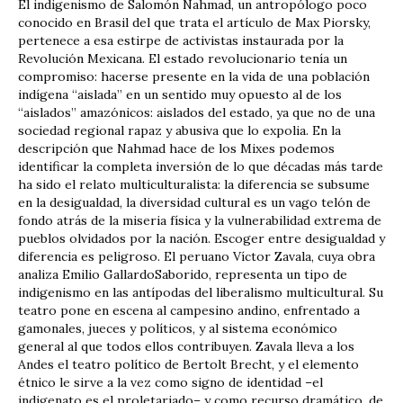
El indigenismo de Salomón Nahmad, un antropólogo poco
conocido en Brasil del que trata el artículo de Max Piorsky,
pertenece a esa estirpe de activistas instaurada por la
Revolución Mexicana. El estado revolucionario tenía un
compromiso: hacerse presente en la vida de una población
indígena “aislada” en un sentido muy opuesto al de los
“aislados” amazónicos: aislados del estado, ya que no de una
sociedad regional rapaz y abusiva que lo expolia. En la
descripción que Nahmad hace de los Mixes podemos
identificar la completa inversión de lo que décadas más tarde
ha sido el relato multiculturalista: la diferencia se subsume
en la desigualdad, la diversidad cultural es un vago telón de
fondo atrás de la miseria física y la vulnerabilidad extrema de
pueblos olvidados por la nación. Escoger entre desigualdad y
diferencia es peligroso. El peruano Víctor Zavala, cuya obra
analiza Emilio GallardoSaborido, representa un tipo de
indigenismo en las antípodas del liberalismo multicultural. Su
teatro pone en escena al campesino andino, enfrentado a
gamonales, jueces y políticos, y al sistema económico
general al que todos ellos contribuyen. Zavala lleva a los
Andes el teatro político de Bertolt Brecht, y el elemento
étnico le sirve a la vez como signo de identidad –el
indigenato es el proletariado– y como recurso dramático, de