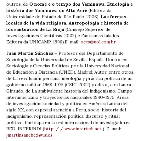
outros, de
O nome e o tempo dos Yaminawa. Etnologia e
história dos Yaminawa do Alto Acre
(Editora da
Universidade do Estado de São Paulo, 2006),
Las formas
locales de la vida religiosa. Antropología e historia de
los santuarios de La Rioja
(Consejo Superior de
Investigaciones Científicas, 2002) e Fantasmas falados
Editora da UNICAMP, 1996).E-mail:
occs@uol.com.br
Juan Martín Sánchez
– Profesor del Departamento de
Sociología de la Universidad de Sevilla, España. Doctor en
Sociología y Ciencias Políticas por la Universidad Nacional
de Educación a Distancia (UNED), Madrid. Autor, entre otros,
de La revolución peruana: ideología y práctica política de un
gobierno militar, 1968-1975 (CSIC, 2002) y editor, con Laura
Giraudo, de La ambivalente historia del indigenismo. Campo
interamericano y trayectorias nacionales 1940-1970. Áreas
de investigación: sociedad y política en América Latina del
siglo XX, con especial atención a Perú, socio-historia del
indigenismo, representación política, discurso y ritual
político. Participa en la red internacional de investigadores
RED-INTERINDI (
http: / / www.interindi.net
). E-mail:
jmartinsanchez@us.es