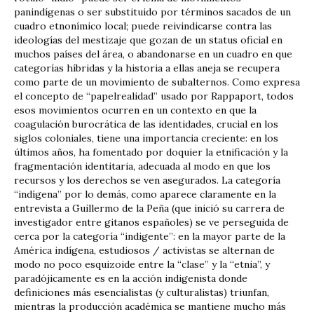
panindígenas o ser substituido por términos sacados de un
cuadro etnonímico local; puede reivindicarse contra las
ideologías del mestizaje que gozan de un status oficial en
muchos países del área, o abandonarse en un cuadro en que
categorías híbridas y la historia a ellas aneja se recupera
como parte de un movimiento de subalternos. Como expresa
el concepto de “papelrealidad” usado por Rappaport, todos
esos movimientos ocurren en un contexto en que la
coagulación burocrática de las identidades, crucial en los
siglos coloniales, tiene una importancia creciente: en los
últimos años, ha fomentado por doquier la etnificación y la
fragmentación identitaria, adecuada al modo en que los
recursos y los derechos se ven asegurados. La categoría
“indígena” por lo demás, como aparece claramente en la
entrevista a Guillermo de la Peña (que inició su carrera de
investigador entre gitanos españoles) se ve perseguida de
cerca por la categoría “indigente”: en la mayor parte de la
América indígena, estudiosos / activistas se alternan de
modo no poco esquizoide entre la “clase” y la “etnia”, y
paradójicamente es en la acción indigenista donde
definiciones más esencialistas (y culturalistas) triunfan,
mientras la producción académica se mantiene mucho más