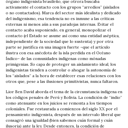
órgano indigenista brasileño, que otrora buscaba
activamente el contacto con los grupos “arredios” (aislados
o no contactados). Marca del sector más idealista y dedicado
del indigenismo, esa tendencia no es inmune a las críticas
externas ni menos aún a sus paradojas internas. Evitar el
contacto acaba suponiendo, en general, monopolizar el
contacto (el Estado se asume así como una entidad aséptica,
independiente de la sociedad que lo sustenta) y por otra
parte se justifica en una imagen fuerte –que el artículo
ilustra con esa anécdota de la isla perdida en el Océano
Índico– de las comunidades indígenas como mónadas
primigenias. So capa de proteger un aislamiento ideal, los
indigenistas tienden a controlar o ahogar la autonomía de
los “aislados” a la hora de establecer esas relaciones con los
otros que, pese a las ilusiones primitivistas, nunca faltaron.
Lior Ben David aborda el tema de la circunstancia indígena en
los códigos penales de Perú y Bolivia. La condición de “indio”
como atenuante en los juicios se remonta a los tiempos
coloniales. Fue restaurada a comienzos del siglo XX por el
pensamiento indigenista, después de un intervalo liberal que
consagró una igualdad (bien sabemos cuán formal y cuán
ilusoria) ante la ley. Desde entonces, la condición de