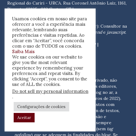
Regional do Cariri - URCA. Rua Coronel Antônio Luíz, 1161,
Pimenta, 63105 -010 Crato - CE
|
contato@resenhacritica.com.br
Usamos cookies em nosso site para
oferecer a você a experiência mais
Antonio Lima Gally Neto
(Gally Developer): Consultor na
relevante, lembrando suas
área de Informática e especialista em
front end
e
javascript
.
preferências e visitas repetidas. Ao
Contato: Rua Bruna, 332,
clicar em “Aceitar”, você concorda
Chacara Mafalda, 03370-000, São Paulo - SP |
com o uso de TODOS os cookies.
antonio.gally@gmail.com
Saiba Mais
We use cookies on our website to
give you the most relevant
FINANCIAMENTO DO BLOG
experience by remembering your
preferences and repeat visits. By
clicking “Accept”, you consent to the
Resenha crítica
é um empreendimento privado, não
use of ALL the cookies.
apoiado por recursos públicos. Além dos editores,
Do not sell my personal information
quatro pessoas colaboram para pôr o blog no ar, a
.
um custo de R$ 2.000 mensais (em números de 2022).
Este valor é suficiente para cobrir os gastos com
Configurações de cookies
suporte, coleta de, indexação e postagem de textos,
hospedagem, renovação de plugins, revisão e
Aceitar
desenvolvimento.
Por essa razão, serão sempre
bem-vindos os anúncios e
links dofollow
(sem
tag
nofollow
) que se adequem às finalidades do blog. Se