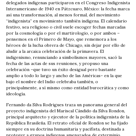
delegados indígenas participaron en el Congreso Indigenista
Interamericano de 1940 en Pátzcuaro, México: la fecha marca
así una transformación, al menos formal, del movimiento
“indigenista” en movimiento también indígena. El calendario
festivo, sea religioso o civil suele escoger fechas marcadas
por la cosmología o por el martirologio, o por ambos –
pensemos en el Primero de Mayo, que rememora a los
héroes de la lucha obrera de Chicago, sin dejar por ello de
aludir a la arcaica celebración de la primavera. El
indigenismo, renunciando a simbolismos mayores, sacó la
fecha de las actas de sus reuniones, y propuso una
celebración –que tuvo un éxito desigual pero bastante
amplio a todo lo largo y ancho de las Américas– en la que
bajo el nombre del Indio celebraba también, o
principalmente, a sí mismo como entidad burocrática y como
ideología.
Fernando da Silva Rodrigues traza un panorama general del
proyecto indigenista del Mariscal Cándido da Silva Rondon,
principal arquitecto y ejecutor de la política indigenista de la
República Brasileña. El retrato oficial de Rondon se ha fijado
siempre en su doctrina humanitaria y pacifista, destinada a
proteger a grupos indígenas amenazados de exterminio.