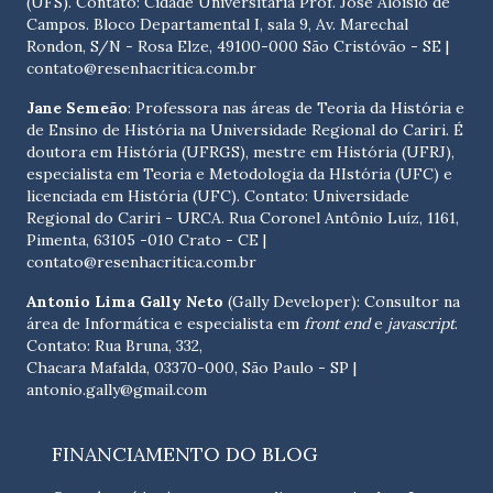
(UFS). Contato:
Cidade Universitária Prof. José Aloísio de
Campos. Bloco Departamental I, sala 9, Av. Marechal
Rondon, S/N - Rosa Elze, 49100-000 São Cristóvão - SE
|
contato@resenhacritica.com.br
Jane Semeão
: Professora nas áreas de Teoria da História e
de Ensino de História na Universidade Regional do Cariri. É
doutora em História (UFRGS), mestre em História (UFRJ),
especialista em Teoria e Metodologia da HIstória (UFC) e
licenciada em História (UFC). Contato:
Universidade
Regional do Cariri - URCA. Rua Coronel Antônio Luíz, 1161,
Pimenta, 63105 -010 Crato - CE
|
contato@resenhacritica.com.br
Antonio Lima Gally Neto
(Gally Developer): Consultor na
área de Informática e especialista em
front end
e
javascript
.
Contato: Rua Bruna, 332,
Chacara Mafalda, 03370-000, São Paulo - SP |
antonio.gally@gmail.com
FINANCIAMENTO DO BLOG