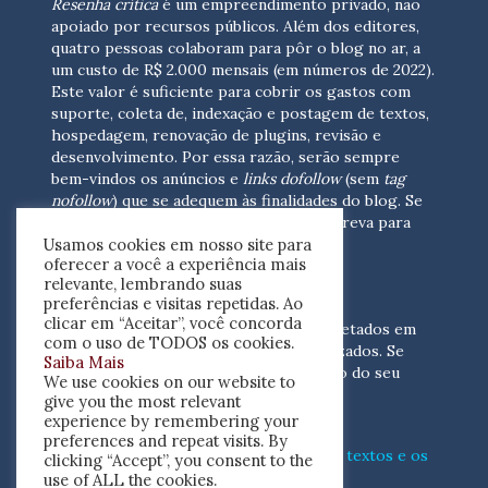
Resenha crítica
é um empreendimento privado, não
apoiado por recursos públicos. Além dos editores,
quatro pessoas colaboram para pôr o blog no ar, a
um custo de R$ 2.000 mensais (em números de 2022).
Este valor é suficiente para cobrir os gastos com
suporte, coleta de, indexação e postagem de textos,
hospedagem, renovação de plugins, revisão e
desenvolvimento.
Por essa razão, serão sempre
bem-vindos os anúncios e
links dofollow
(sem
tag
nofollow
) que se adequem às finalidades do blog. Se
você está interessado em colaborar,
escreva para
Usamos cookies em nosso site para
nós
(contato@resenhacritica.com.br)
oferecer a você a experiência mais
relevante, lembrando suas
FONTES E ACERVO
preferências e visitas repetidas. Ao
clicar em “Aceitar”, você concorda
As resenhas, dossiês e sumários são coletados em
com o uso de TODOS os cookies.
periódicos acadêmicos e sites especializados. Se
Saiba Mais
você tem interesse em divulgar o acervo do seu
We use cookies on our website to
periódico, escreva para nós
give you the most relevant
(contato@resenhacritica.com.br)
experience by remembering your
preferences and repeat visits. By
Conheça o
modo
como processamos os textos e os
clicking “Accept”, you consent to the
índices
disponibilizados neste blog.
use of ALL the cookies.