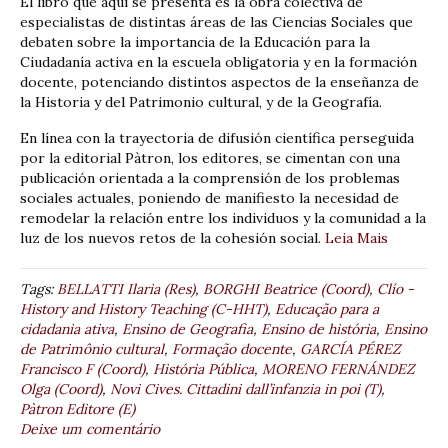
El libro que aquí se presenta es la obra colectiva de
especialistas de distintas áreas de las Ciencias Sociales que
debaten sobre la importancia de la Educación para la
Ciudadanía activa en la escuela obligatoria y en la formación
docente, potenciando distintos aspectos de la enseñanza de
la Historia y del Patrimonio cultural, y de la Geografía.
En línea con la trayectoria de difusión científica perseguida
por la editorial Pàtron, los editores, se cimentan con una
publicación orientada a la comprensión de los problemas
sociales actuales, poniendo de manifiesto la necesidad de
remodelar la relación entre los individuos y la comunidad a la
luz de los nuevos retos de la cohesión social.
Leia Mais
Tags:
BELLATTI Ilaria (Res)
,
BORGHI Beatrice (Coord)
,
Clío -
History and History Teaching (C-HHT)
,
Educação para a
cidadania ativa
,
Ensino de Geografia
,
Ensino de história
,
Ensino
de Patrimônio cultural
,
Formação docente
,
GARCÍA PÉREZ
Francisco F (Coord)
,
História Pública
,
MORENO FERNÁNDEZ
Olga (Coord)
,
Novi Cives. Cittadini dall’infanzia in poi (T)
,
Pàtron Editore (E)
Deixe um comentário