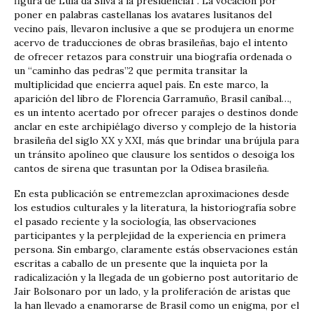
figura de Lula da Silva a la presidencia1 . La vocación por
poner en palabras castellanas los avatares lusitanos del
vecino país, llevaron inclusive a que se produjera un enorme
acervo de traducciones de obras brasileñas, bajo el intento
de ofrecer retazos para construir una biografía ordenada o
un “caminho das pedras”2 que permita transitar la
multiplicidad que encierra aquel país. En este marco, la
aparición del libro de Florencia Garramuño, Brasil caníbal…,
es un intento acertado por ofrecer parajes o destinos donde
anclar en este archipiélago diverso y complejo de la historia
brasileña del siglo XX y XXI, más que brindar una brújula para
un tránsito apolíneo que clausure los sentidos o desoiga los
cantos de sirena que trasuntan por la Odisea brasileña.
En esta publicación se entremezclan aproximaciones desde
los estudios culturales y la literatura, la historiografía sobre
el pasado reciente y la sociología, las observaciones
participantes y la perplejidad de la experiencia en primera
persona. Sin embargo, claramente estás observaciones están
escritas a caballo de un presente que la inquieta por la
radicalización y la llegada de un gobierno post autoritario de
Jair Bolsonaro por un lado, y la proliferación de aristas que
la han llevado a enamorarse de Brasil como un enigma, por el