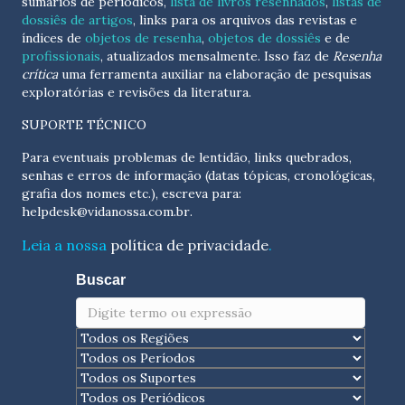
sumários de periódicos,
lista de livros resenhados
,
listas de
dossiês de artigos
, links para os arquivos das revistas e
índices de
objetos de resenha
,
objetos de dossiês
e de
profissionais
, atualizados
mensalmente
. Isso faz de
Resenha
crítica
uma ferramenta auxiliar na elaboração de pesquisas
exploratórias e revisões da literatura.
SUPORTE TÉCNICO
Para eventuais problemas de lentidão, links quebrados,
senhas e erros de informação (datas tópicas, cronológicas,
grafia dos nomes etc.), escreva para:
helpdesk@vidanossa.com.br
.
Leia a nossa
política de privacidade
.
Buscar