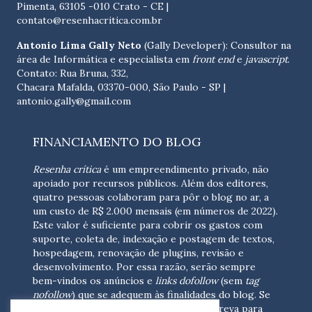
Pimenta, 63105 -010 Crato - CE
|
contato@resenhacritica.com.br
Antonio Lima Gally Neto
(Gally Developer): Consultor na
área de Informática e especialista em
front end
e
javascript
.
Contato: Rua Bruna, 332,
Chacara Mafalda, 03370-000, São Paulo - SP |
antonio.gally@gmail.com
FINANCIAMENTO DO BLOG
Resenha crítica
é um empreendimento privado, não
apoiado por recursos públicos. Além dos editores,
quatro pessoas colaboram para pôr o blog no ar, a
um custo de R$ 2.000 mensais (em números de 2022).
Este valor é suficiente para cobrir os gastos com
suporte, coleta de, indexação e postagem de textos,
hospedagem, renovação de plugins, revisão e
desenvolvimento.
Por essa razão, serão sempre
bem-vindos os anúncios e
links dofollow
(sem
tag
nofollow
) que se adequem às finalidades do blog. Se
você está interessado em colaborar,
escreva para