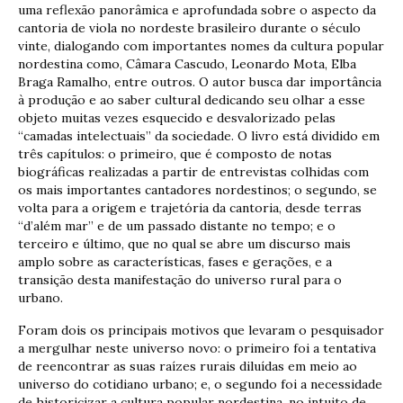
uma reflexão panorâmica e aprofundada sobre o aspecto da
cantoria de viola no nordeste brasileiro durante o século
vinte, dialogando com importantes nomes da cultura popular
nordestina como, Câmara Cascudo, Leonardo Mota, Elba
Braga Ramalho, entre outros. O autor busca dar importância
à produção e ao saber cultural dedicando seu olhar a esse
objeto muitas vezes esquecido e desvalorizado pelas
“camadas intelectuais” da sociedade. O livro está dividido em
três capítulos: o primeiro, que é composto de notas
biográficas realizadas a partir de entrevistas colhidas com
os mais importantes cantadores nordestinos; o segundo, se
volta para a origem e trajetória da cantoria, desde terras
“d’além mar” e de um passado distante no tempo; e o
terceiro e último, que no qual se abre um discurso mais
amplo sobre as características, fases e gerações, e a
transição desta manifestação do universo rural para o
urbano.
Foram dois os principais motivos que levaram o pesquisador
a mergulhar neste universo novo: o primeiro foi a tentativa
de reencontrar as suas raízes rurais diluídas em meio ao
universo do cotidiano urbano; e, o segundo foi a necessidade
de historicizar a cultura popular nordestina, no intuito de