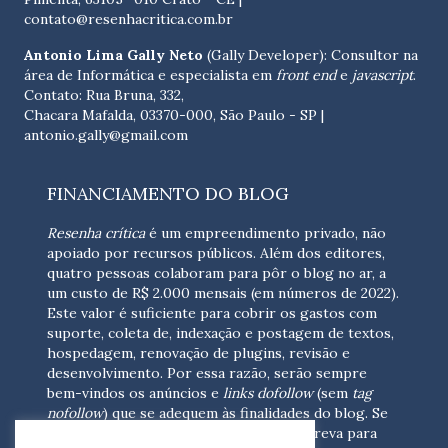
contato@resenhacritica.com.br
Antonio Lima Gally Neto
(Gally Developer): Consultor na
área de Informática e especialista em
front end
e
javascript
.
Contato: Rua Bruna, 332,
Chacara Mafalda, 03370-000, São Paulo - SP |
antonio.gally@gmail.com
FINANCIAMENTO DO BLOG
Resenha crítica
é um empreendimento privado, não
apoiado por recursos públicos. Além dos editores,
quatro pessoas colaboram para pôr o blog no ar, a
um custo de R$ 2.000 mensais (em números de 2022).
Este valor é suficiente para cobrir os gastos com
suporte, coleta de, indexação e postagem de textos,
hospedagem, renovação de plugins, revisão e
desenvolvimento.
Por essa razão, serão sempre
bem-vindos os anúncios e
links dofollow
(sem
tag
nofollow
) que se adequem às finalidades do blog. Se
você está interessado em colaborar,
escreva para