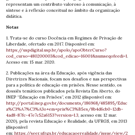
representam um contributo valoroso à comunicação, à
síntese e à reflexão conceitual no âmbito da organização
didática.
Notas
1. Trata-se do curso Docência em Regimes de Privação de
Liberdade, ofertado em 2017. Disponível em:
https://uspdigital.usp.br/apolo/apoObterCurso?
cod_curso=480200003&cod_edicao=16001&numseqofeedi=1
.
Acesso em: 15 mar. 2020.
2. Publicações na área da Educação, após vigência das
Diretrizes Nacionais, focam nos desafios e nas perspectivas
para a política de educação em prisões. Nesse sentido, os
dossiês temáticos publicados pela Revista Em Aberto, do
INEP “Educação em Prisões”, em 2012 (disponível em:
http://portal.inep.gov.br/documents/186968/485895/Educ
a%C3%A7%C3%A3o+em+pris%C3%B5es/8b4d6cb0-12db-
4ad8-87fc-47e7c52a6153?version=1.3
, acesso em: 12 mar.
2020), pela revista Educação e Realidade, da UFRGS, em 2013
(disponível
em:
https://seer.ufrgs.br/educacaoerealidade/issue/view/2