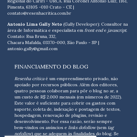
Regional do Cariri - URCA. Rua Coronel Antônio Luíz, 1161,
Pimenta, 63105 -010 Crato - CE
|
contato@resenhacritica.com.br
Antonio Lima Gally Neto
(Gally Developer): Consultor na
área de Informática e especialista em
front end
e
javascript
.
Contato: Rua Bruna, 332,
Chacara Mafalda, 03370-000, São Paulo - SP |
antonio.gally@gmail.com
FINANCIAMENTO DO BLOG
Resenha crítica
é um empreendimento privado, não
apoiado por recursos públicos. Além dos editores,
quatro pessoas colaboram para pôr o blog no ar, a
um custo de R$ 2.000 mensais (em números de 2022).
Este valor é suficiente para cobrir os gastos com
suporte, coleta de, indexação e postagem de textos,
hospedagem, renovação de plugins, revisão e
desenvolvimento.
Por essa razão, serão sempre
bem-vindos os anúncios e
links dofollow
(sem
tag
nofollow
) que se adequem às finalidades do blog. Se