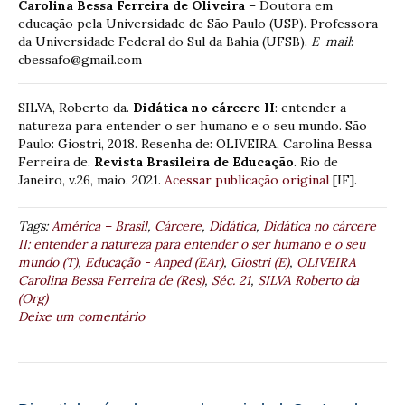
Carolina Bessa Ferreira de Oliveira
– Doutora em
educação pela Universidade de São Paulo (USP). Professora
da Universidade Federal do Sul da Bahia (UFSB).
E-mail
:
cbessafo@gmail.com
SILVA, Roberto da.
Didática no cárcere II
: entender a
natureza para entender o ser humano e o seu mundo. São
Paulo: Giostri, 2018. Resenha de: OLIVEIRA, Carolina Bessa
Ferreira de.
Revista Brasileira de Educação
. Rio de
Janeiro, v.26, maio. 2021.
Acessar publicação original
[IF].
Tags:
América – Brasil
,
Cárcere
,
Didática
,
Didática no cárcere
II: entender a natureza para entender o ser humano e o seu
mundo (T)
,
Educação - Anped (EAr)
,
Giostri (E)
,
OLIVEIRA
Carolina Bessa Ferreira de (Res)
,
Séc. 21
,
SILVA Roberto da
(Org)
Deixe um comentário