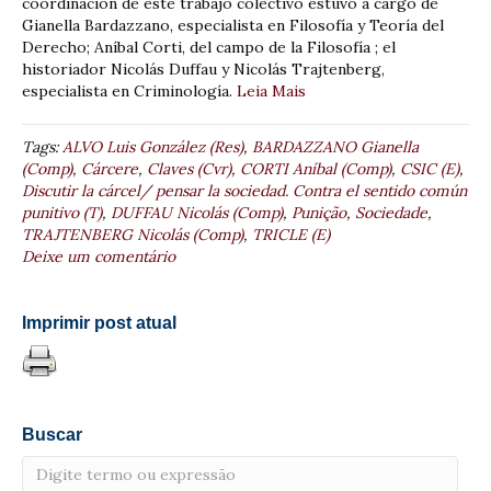
coordinación de este trabajo colectivo estuvo a cargo de
Gianella Bardazzano, especialista en Filosofía y Teoría del
Derecho; Aníbal Corti, del campo de la Filosofía ; el
historiador Nicolás Duffau y Nicolás Trajtenberg,
especialista en Criminología.
Leia Mais
Tags:
ALVO Luis González (Res)
,
BARDAZZANO Gianella
(Comp)
,
Cárcere
,
Claves (Cvr)
,
CORTI Aníbal (Comp)
,
CSIC (E)
,
Discutir la cárcel/ pensar la sociedad. Contra el sentido común
punitivo (T)
,
DUFFAU Nicolás (Comp)
,
Punição
,
Sociedade
,
TRAJTENBERG Nicolás (Comp)
,
TRICLE (E)
Deixe um comentário
Imprimir post atual
Buscar