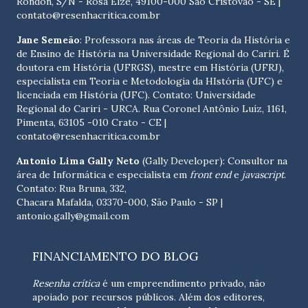
Rondon, S/N - Rosa Elze, 49100-000 São Cristóvão - SE
|
contato@resenhacritica.com.br
Jane Semeão
: Professora nas áreas de Teoria da História e
de Ensino de História na Universidade Regional do Cariri. É
doutora em História (UFRGS), mestre em História (UFRJ),
especialista em Teoria e Metodologia da HIstória (UFC) e
licenciada em História (UFC). Contato:
Universidade
Regional do Cariri - URCA. Rua Coronel Antônio Luíz, 1161,
Pimenta, 63105 -010 Crato - CE
|
contato@resenhacritica.com.br
Antonio Lima Gally Neto
(Gally Developer): Consultor na
área de Informática e especialista em
front end
e
javascript
.
Contato: Rua Bruna, 332,
Chacara Mafalda, 03370-000, São Paulo - SP |
antonio.gally@gmail.com
FINANCIAMENTO DO BLOG
Resenha crítica
é um empreendimento privado, não
apoiado por recursos públicos. Além dos editores,