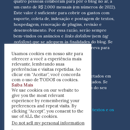
quatro pessoas colaboram para pôr o blog no ar, a
um custo de R$ 2.000 mensais (em números de 2022).
Este valor é suficiente para cobrir os gastos com
suporte, coleta de, indexação e postagem de textos,
hospedagem, renovação de plugins, revisão e
desenvolvimento.
Por essa razão, serão sempre
bem-vindos os anúncios e
links dofollow
(sem
tag
nofollow
) que se adequem às finalidades do blog. Se
você está interessado em colaborar,
escreva para
Usamos cookies em nosso site para
nós
(contato@resenhacritica.com.br)
oferecer a você a experiência mais
relevante, lembrando suas
FONTES E ACERVO
preferências e visitas repetidas. Ao
clicar em “Aceitar”, você concorda
As resenhas, dossiês e sumários são coletados em
com o uso de TODOS os cookies.
periódicos acadêmicos e sites especializados. Se
Saiba Mais
você tem interesse em divulgar o acervo do seu
We use cookies on our website to
periódico, escreva para nós
give you the most relevant
(contato@resenhacritica.com.br)
experience by remembering your
preferences and repeat visits. By
Conheça o
modo
como processamos os textos e os
clicking “Accept”, you consent to the
índices
disponibilizados neste blog.
use of ALL the cookies.
Do not sell my personal information
ISSN 2764-0302
.