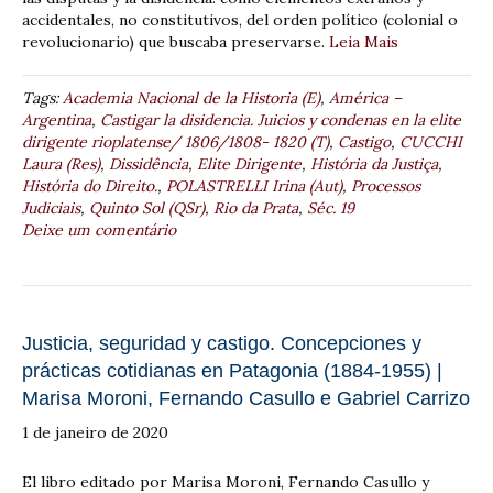
accidentales, no constitutivos, del orden político (colonial o
revolucionario) que buscaba preservarse.
Leia Mais
Tags:
Academia Nacional de la Historia (E)
,
América –
Argentina
,
Castigar la disidencia. Juicios y condenas en la elite
dirigente rioplatense/ 1806/1808- 1820 (T)
,
Castigo
,
CUCCHI
Laura (Res)
,
Dissidência
,
Elite Dirigente
,
História da Justiça
,
História do Direito.
,
POLASTRELLI Irina (Aut)
,
Processos
Judiciais
,
Quinto Sol (QSr)
,
Rio da Prata
,
Séc. 19
Deixe um comentário
Justicia, seguridad y castigo. Concepciones y
prácticas cotidianas en Patagonia (1884-1955) |
Marisa Moroni, Fernando Casullo e Gabriel Carrizo
1 de janeiro de 2020
El libro editado por Marisa Moroni, Fernando Casullo y