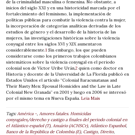
de la criminalidad masculina o femenina. No obstante, a
inicios del siglo XXI y en una historicidad marcada por el
fortalecimiento del feminismo, la implementación de
políticas públicas para combatir la violencia contra la mujer,
la incorporación de categorías analíticas derivadas de los
estudios de género y el desarrollo de la historia de las
mujeres, las investigaciones históricas sobre la violencia
conyugal entre los siglos XVI y XIX aumentaron
considerablemente.
1
Sin embargo, los que pueden
considerarse como los primeros trabajos colombianos
sistemáticos sobre la violencia conyugal en el periodo
colonial son de Víctor Uribe Urán,
2
quien como doctor en
Historia y docente de la Universidad de La Florida publicó en
Estados Unidos el artículo “Colonial Baracunatanas and
Their Nasty Men: Spousal Homicides and the Law in Late
Colonial New Granada” en 2001 y luego en 2006 se interesó
por el mismo tema en Nueva España.
Leia Mais
Tags:
América -
,
Amores fatales. Homicidas
conyugales/derecho y castigo a finales del periodo colonial en
el Atlántico español (T)
,
Anuário (ACHSCr)
,
Atlântico Espanhol
,
Banco de la República de Colombia (E)
,
Castigo
,
Direito
,