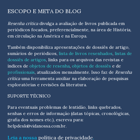
ESCOPO E META DO BLOG
Resenha crítica
divulga a avaliação de livros publicada em
periódicos focados, preferencialmente, na área de História,
em circulação na América e na Europa.
Também disponibiliza apresentações de dossiês de artigo,
sumários de periódicos,
lista de livros resenhados
,
listas de
dossiês de artigos
, links para os arquivos das revistas e
índices de
objetos de resenha
,
objetos de dossiês
e de
profissionais
, atualizados
mensalmente
. Isso faz de
Resenha
crítica
uma ferramenta auxiliar na elaboração de pesquisas
exploratórias e revisões da literatura.
SUPORTE TÉCNICO
Para eventuais problemas de lentidão, links quebrados,
senhas e erros de informação (datas tópicas, cronológicas,
grafia dos nomes etc.), escreva para:
helpdesk@vidanossa.com.br
.
Leia a nossa
política de privacidade
.