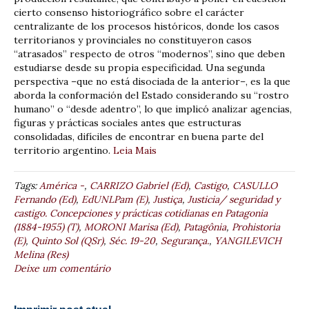
cierto consenso historiográfico sobre el carácter
centralizante de los procesos históricos, donde los casos
territorianos y provinciales no constituyeron casos
“atrasados” respecto de otros “modernos”, sino que deben
estudiarse desde su propia especificidad. Una segunda
perspectiva –que no está disociada de la anterior–, es la que
aborda la conformación del Estado considerando su “rostro
humano” o “desde adentro”, lo que implicó analizar agencias,
figuras y prácticas sociales antes que estructuras
consolidadas, difíciles de encontrar en buena parte del
territorio argentino.
Leia Mais
Tags:
América -
,
CARRIZO Gabriel (Ed)
,
Castigo
,
CASULLO
Fernando (Ed)
,
EdUNLPam (E)
,
Justiça
,
Justicia/ seguridad y
castigo. Concepciones y prácticas cotidianas en Patagonia
(1884-1955) (T)
,
MORONI Marisa (Ed)
,
Patagônia
,
Prohistoria
(E)
,
Quinto Sol (QSr)
,
Séc. 19-20
,
Segurança.
,
YANGILEVICH
Melina (Res)
Deixe um comentário