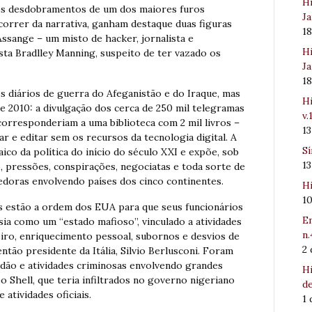
Hi
 os desdobramentos de um dos maiores furos
Ja
correr da narrativa, ganham destaque duas figuras
1
 Assange – um misto de hacker, jornalista e
Hi
ista Bradlley Manning, suspeito de ter vazado os
Ja
1
 diários de guerra do Afeganistão e do Iraque, mas
Hi
 2010: a divulgação dos cerca de 250 mil telegramas
v.
orresponderiam a uma biblioteca com 2 mil livros –
1
ar e editar sem os recursos da tecnologia digital. A
Sí
co da política do início do século XXI e expõe, sob
1
, pressões, conspirações, negociatas e toda sorte de
edoras envolvendo países dos cinco continentes.
Hi
1
s estão a ordem dos EUA para que seus funcionários
Em
ia como um “estado mafioso”, vinculado a atividades
n.
iro, enriquecimento pessoal, subornos e desvios de
2
tão presidente da Itália, Silvio Berlusconi. Foram
udão e atividades criminosas envolvendo grandes
Hi
 Shell, que teria infiltrados no governo nigeriano
de
 atividades oficiais.
1