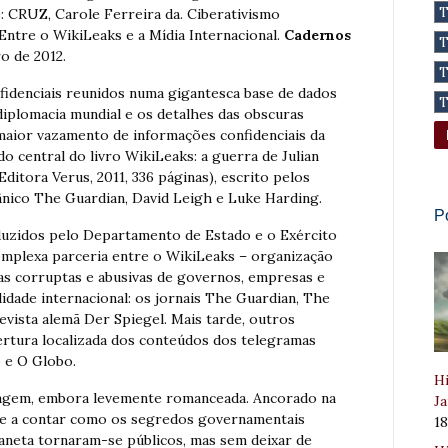
de: CRUZ, Carole Ferreira da. Ciberativismo
Entre o WikiLeaks e a Mídia Internacional.
Cadernos
ro de 2012.
idenciais reunidos numa gigantesca base de dados
iplomacia mundial e os detalhes das obscuras
maior vazamento de informações confidenciais da
o central do livro WikiLeaks: a guerra de Julian
itora Verus, 2011, 336 páginas), escrito pelos
tânico The Guardian, David Leigh e Luke Harding.
P
duzidos pelo Departamento de Estado e o Exército
mplexa parceria entre o WikiLeaks – organização
cas corruptas e abusivas de governos, empresas e
ilidade internacional: os jornais The Guardian, The
evista alemã Der Spiegel. Mais tarde, outros
rtura localizada dos conteúdos dos telegramas
 e O Globo.
Hi
tagem, embora levemente romanceada. Ancorado na
Ja
põe a contar como os segredos governamentais
1
aneta tornaram-se públicos, mas sem deixar de