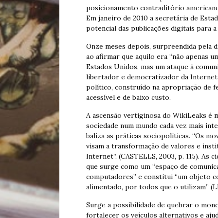
posicionamento contraditório americano 
Em janeiro de 2010 a secretária de Estad
potencial das publicações digitais para 
Onze meses depois, surpreendida pela di
ao afirmar que aquilo era “não apenas um
Estados Unidos, mas um ataque à comunid
libertador e democratizador da Internet
político, construído na apropriação de 
acessível e de baixo custo.
A ascensão vertiginosa do WikiLeaks é 
sociedade num mundo cada vez mais inter
baliza as práticas sociopolíticas. “Os m
visam a transformação de valores e insti
Internet”. (CASTELLS, 2003, p. 115). As 
que surge como um “espaço de comunica
computadores” e constitui “um objeto c
alimentado, por todos que o utilizam” (LÉ
Surge a possibilidade de quebrar o mono
fortalecer os veículos alternativos e aj