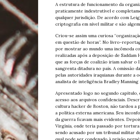
A estrutura de funcionamento da organiz
praticamente indestrutível e completame
qualquer jurisdição. De acordo com Lei
criptografia em nível militar e são al
Criou-se assim uma curiosa “organizaç
em questão de horas”. No livro-reportag
por mostrar ao mundo uma incômoda con
realizadas após a deposição de Saddam H
que as forças de coalizão iriam salvar o
sangrenta ditadura no país. A omissão d
pelas autoridades iraquianas durante a 
analista de inteligência Bradley Mannin
Apresentado logo no segundo capítulo, 
acesso aos arquivos confidenciais. Descr
cultura hacker de Boston, não tardou a 
a política externa americana. Seu incon
da guerra ficavam mais evidentes. Depoi
Virgínia, onde teria passado por tortura
sendo acusado por um tribunal militar d
qual pode ser condenado à prisão perpé