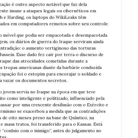
ação é outro aspecto notável que faz dela
nte imune a ataques legais ou cibernéticos em
gh e Harding, os laptops do WikiLeaks têm
gemados em computadores remotos sobre seu controle.
ão móvel que podia ser empacotada e desempacotada
em, os diários de guerra do Iraque serviram ainda
tradição: o aumento vertiginoso das torturas
ussein. Esse dado fez cair por terra o discurso de
 Iraque das atrocidades cometidas durante a
as tropas americanas diante da barbárie conduzida
ocupação foi o estopim para encorajar o soldado e
g a vazar os documentos secretos.
o jovem servia no Iraque na época em que teve
ito como inteligente e politizado, influenciado pela
passar por uma crescente desilusão com o Exército e
formismo se exacerbou a medida que as contradições
s de oito meses preso na base de Quântico, na
 e maus tratos, foi transferido para o Kansas. Está
e “conluio com o inimigo”, antes do julgamento no
tua.