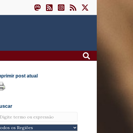
mprimir post atual
uscar