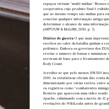
espaços virtuais “multi-mídias”. Nesses 
cooperativa, cujo produto final é exibido
que ao mesmo tempo são mídias para out
conectar qualquer informação antiga qu
determinar o alcance de uma informação 
(ANTOUN & MALINI, 2010, p. 7).
Diários de guerra
O que mais impression
escritos no calor da batalha ajudam a con
polêmico. Embora os governos dos EUA e
revelar o número de baixas e minimizar o
serviram de base para o levantamento 
Body Count.
Acredita-se que pelo menos 108.501 ino
2010. As estatísticas oficiais dão conta
dimensionado por várias razões, entre a
os registros como “combatentes inimigos
Reuters que aparecem num vídeo sendo a
Apache, culminando com a morte de 12 p
revelações do WikiLeaks antes do gran