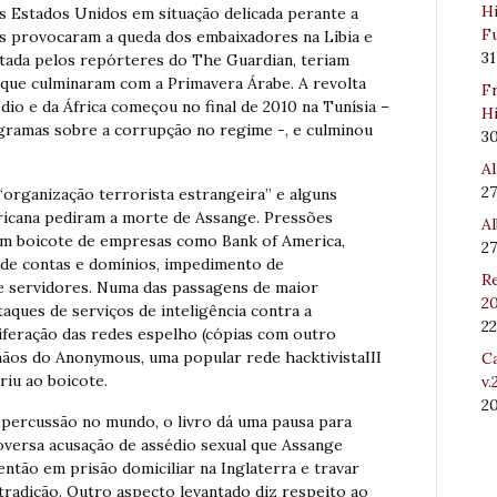
Hi
s Estados Unidos em situação delicada perante a
Fu
es provocaram a queda dos embaixadores na Líbia e
31
tada pelos repórteres do The Guardian, teriam
s que culminaram com a Primavera Árabe. A revolta
Fr
io e da África começou no final de 2010 na Tunísia –
Hi
gramas sobre a corrupção no regime -, e culminou
3
Al
27
 “organização terrorista estrangeira” e alguns
ricana pediram a morte de Assange. Pressões
Al
um boicote de empresas como Bank of America,
27
e contas e domínios, impedimento de
Re
e servidores. Numa das passagens de maior
20
taques de serviços de inteligência contra a
22
liferação das redes espelho (cópias com outro
mãos do Anonymous, uma popular rede hacktivistaIII
Ca
iu ao boicote.
v.
2
epercussão no mundo, o livro dá uma pausa para
oversa acusação de assédio sexual que Assange
 então em prisão domiciliar na Inglaterra e travar
xtradição. Outro aspecto levantado diz respeito ao