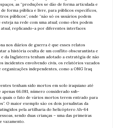
espaços, as “produções se dão de forma articulada e
 de forma pública e livre, para públicos específicos,
ros públicos”, onde “não só os usuários podem
e esteja na rede com uma atual; como eles podem
atual, replicando-a por diferentes interfaces
a nos diários de guerra é que esses relatos
tar a história oculta de um conflito obscurantista e
 da Inglaterra tenham adotado a estratégia de não
s incidentes envolvendo civis, os relatórios vazados
de organizações independentes, como a ONG Iraq
centes tenham sido mortos em solo iraquiano até
 de apenas 66.081, número considerado sub-
s quais o fato de vários mortos terem entrado para
”. O maior exemplo são os dois jornalistas da
tingidos pela artilharia do helicóptero Ah-64
essoas, sendo duas crianças – uma das primeiras
de vazamento.