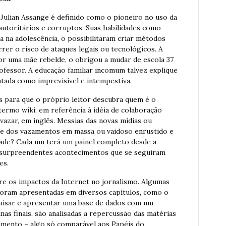
Julian Assange é definido como o pioneiro no uso da
 autoritários e corruptos. Suas habilidades como
a na adolescência, o possibilitaram criar métodos
rer o risco de ataques legais ou tecnológicos. A
por uma mãe rebelde, o obrigou a mudar de escola 37
ofessor. A educação familiar incomum talvez explique
ntada como imprevisível e intempestiva.
s para que o próprio leitor descubra quem é o
termo wiki, em referência à idéia de colaboração
a vazar, em inglês. Messias das novas mídias ou
o e dos vazamentos em massa ou vaidoso enrustido e
dade? Cada um terá um painel completo desde a
s surpreendentes acontecimentos que se seguiram
es.
re os impactos da Internet no jornalismo. Algumas
 foram apresentadas em diversos capítulos, como o
uisar e apresentar uma base de dados com um
as finais, são analisadas a repercussão das matérias
zamento – algo só comparável aos Papéis do