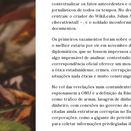
contextualizar os fatos antecedentes e
jornalísticos de todos os tempos. No de
centrais: o criador do WikiLeaks, Julian
ciberativistaII – , e o soldado inconform
documentos.
Os primeiros vazamentos foram sobre os
o melhor estaria por vir em novembro de
diplomáticos, que se fossem impressos c
algo impensável de analisar, contextualiz
correspondência oficial oferece um mosai
a ótica estadunidense, crimes, corrupção
situações nada éticas e muito constrang
No rol das revelações mais contundente
espionassem a ONU e a definição da Rúss
como tráfico de armas, lavagem de dinhe
dinheiro, com conexões no governo do en
citadas ainda estruturas corruptas no S
corporações, como a gigante do petróleo
para coletar informações privilegiadas de