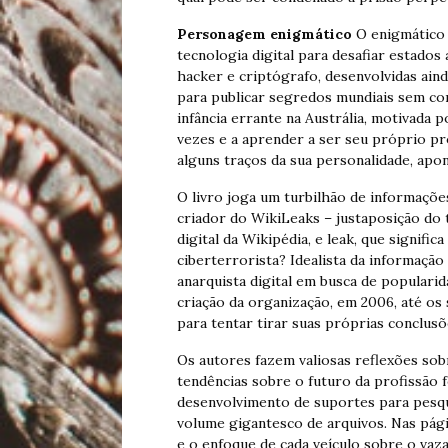
Personagem enigmático
O enigmático 
tecnologia digital para desafiar estados
hacker e criptógrafo, desenvolvidas aind
para publicar segredos mundiais sem cor
infância errante na Austrália, motivada 
vezes e a aprender a ser seu próprio pr
alguns traços da sua personalidade, apo
O livro joga um turbilhão de informaçõe
criador do WikiLeaks – justaposição do 
digital da Wikipédia, e leak, que signific
ciberterrorista? Idealista da informaçã
anarquista digital em busca de populari
criação da organização, em 2006, até o
para tentar tirar suas próprias conclusõ
Os autores fazem valiosas reflexões sob
tendências sobre o futuro da profissão
desenvolvimento de suportes para pesq
volume gigantesco de arquivos. Nas págin
e o enfoque de cada veículo sobre o va