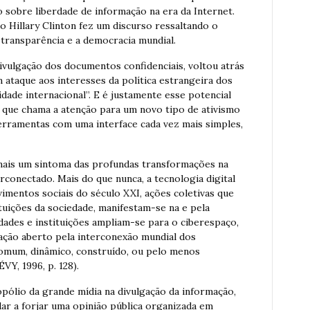
sobre liberdade de informação na era da Internet.
o Hillary Clinton fez um discurso ressaltando o
a transparência e a democracia mundial.
vulgação dos documentos confidenciais, voltou atrás
 ataque aos interesses da política estrangeira dos
ade internacional”. E é justamente esse potencial
 que chama a atenção para um novo tipo de ativismo
ferramentas com uma interface cada vez mais simples,
mais um sintoma das profundas transformações na
conectado. Mais do que nunca, a tecnologia digital
ovimentos sociais do século XXI, ações coletivas que
tuições da sociedade, manifestam-se na e pela
cidades e instituições ampliam-se para o ciberespaço,
ção aberto pela interconexão mundial dos
omum, dinâmico, construído, ou pelo menos
VY, 1996, p. 128).
pólio da grande mídia na divulgação da informação,
udar a forjar uma opinião pública organizada em