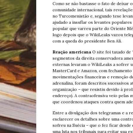
Como se não bastasse o fato de deixar o
comunidade internacional, tais revelaçõ
no Turcomenistão e, segundo tese levan
ajudado a insuflar os levantes populare
popular que varreu parte do Oriente Méd
logo depois que o WikiLeaks vazou tele
com a queda do presidente Ben Ali.
Reação americana
O site foi taxado de
segmentos da direita conservadora ame
externas levaram o WikiLeaks a sofrer 
MasterCard e Amazon, com fechamento d
movimentações financeiras e remoção d
adrenalina, foram descritos sucessivos a
organização – que resistiu devido à pro
endereço). A contraofensiva veio pelas 
que coordenou ataques contra quem ader
Entre a divulgação dos telegramas e a r
esclarecer os detalhes sobre uma contr
sofreu na Suécia – que o fez ficar desde
uma luta nos tribunais para evitar sua e