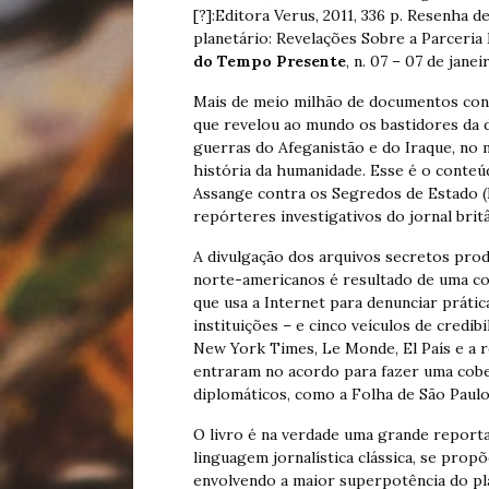
[?]:Editora Verus, 2011, 336 p. Resenha 
planetário: Revelações Sobre a Parceria 
do Tempo Presente
, n. 07 – 07 de janei
Mais de meio milhão de documentos conf
que revelou ao mundo os bastidores da d
guerras do Afeganistão e do Iraque, no 
história da humanidade. Esse é o conteúd
Assange contra os Segredos de Estado (Ed
repórteres investigativos do jornal bri
A divulgação dos arquivos secretos pro
norte-americanos é resultado de uma co
que usa a Internet para denunciar práti
instituições – e cinco veículos de credib
New York Times, Le Monde, El País e a r
entraram no acordo para fazer uma cobe
diplomáticos, como a Folha de São Paulo
O livro é na verdade uma grande repor
linguagem jornalística clássica, se pro
envolvendo a maior superpotência do pl