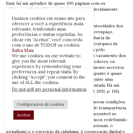
final, há um apêndice de quase 100 páginas com os
telegramas diplomáticos mais importantes, devidamente
comentados.
Usamos cookies em nosso site para
oferecer a você a experiência mais
Após a passagem do furacão WikiLeaks, as autoridades dos
relevante, lembrando suas
EUA começaram dedicar mais atenção ao ciberespaço.
preferências e visitas repetidas. Ao
Políticos americanos propõem uma reengenharia da
clicar em “Aceitar”, você concorda
Internet para interferir na estrutura não-hierárquica da
com o uso de TODOS os cookies.
rede, de modo a promover a ascensão de um pólo
Saiba Mais
centralizador do fluxo informacional. “Com o vazamento dos
We use cookies on our website to
give you the most relevant
telegramas, a exibição de vídeos comprometedores, os
experience by remembering your
uploads de dossiês sobre os rumos supostamente secretos
preferences and repeat visits. By
das relações internacionais, a sensação de espanto é quase
clicking “Accept”, you consent to the
inevitável. Porém, há também uma histeria, existe uma
use of ALL the cookies.
interpretação belicista perigosamente alimentada. Há um
Do not sell my personal information
medo politicamente proveitoso”. (MAYNARD, 2011, p. 141).
.
No mundo digital globalizado, estão postas novas condições
Configurações de cookies
de sustentação de uma sociedade com sede de transparência,
em que a informação nunca foi tão valiosa e acessível ao
Aceitar
cidadão comum. O ciberativismo está aos poucos redefinindo
a forma de fazer política, as relações internacionais, o
jornalismo e o exercício da cidadania. A cooperação digital e