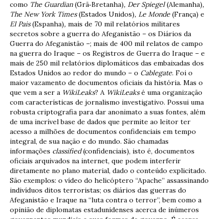
como
The Guardian
(Grã‐Bretanha)
, Der Spiegel
(Alemanha)
,
The New York Times
(Estados Unidos)
, Le Monde
(França) e
El Pais
(Espanha)
,
mais de 70 mil relatórios militares
secretos sobre a guerra do Afeganistão – os Diários da
Guerra do Afeganistão –; mais de 400 mil relatos de campo
na guerra do Iraque – os Registros de Guerra do Iraque – e
mais de 250 mil relatórios diplomáticos das embaixadas dos
Estados Unidos ao redor do mundo – o
Cablegate
. Foi o
maior vazamento de documentos oficiais da história. Mas o
que vem a ser a
WikiLeaks
? A
WikiLeaks
é uma organização
com características de jornalismo investigativo. Possui uma
robusta criptografia para dar anonimato a suas fontes, além
de uma incrível base de dados que permite ao leitor ter
acesso a milhões de documentos confidenciais em tempo
integral, de sua nação e do mundo. São chamadas
informações
classified
(confidenciais), isto é, documentos
oficiais arquivados na internet, que podem interferir
diretamente no plano material, dado o conteúdo explicitado.
São exemplos: o vídeo do helicóptero “Apache” assassinando
indivíduos ditos terroristas; os diários das guerras do
Afeganistão e Iraque na “luta contra o terror”, bem como a
opinião de diplomatas estadunidenses acerca de inúmeros