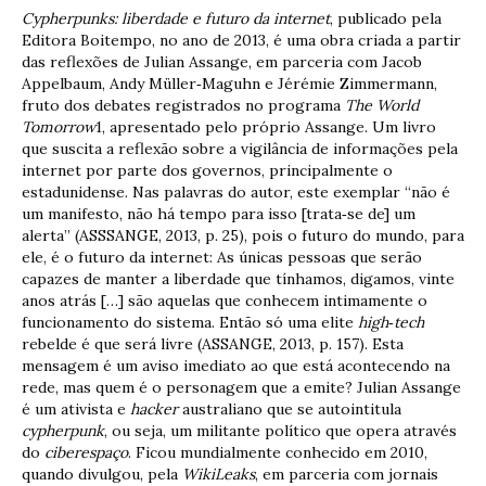
Cypherpunks: liberdade e futuro da internet
, publicado pela
Editora Boitempo, no ano de 2013, é uma obra criada a partir
das reflexões de Julian Assange, em parceria com Jacob
Appelbaum, Andy Müller‐Maguhn e Jérémie Zimmermann,
fruto dos debates registrados no programa
The World
Tomorrow
1, apresentado pelo próprio Assange. Um livro
que suscita a reflexão sobre a vigilância de informações pela
internet por parte dos governos, principalmente o
estadunidense. Nas palavras do autor, este exemplar “não é
um manifesto, não há tempo para isso [trata‐se de] um
alerta” (ASSSANGE, 2013, p. 25), pois o futuro do mundo, para
ele, é o futuro da internet: As únicas pessoas que serão
capazes de manter a liberdade que tínhamos, digamos, vinte
anos atrás […] são aquelas que conhecem intimamente o
funcionamento do sistema. Então só uma elite
high‐tech
rebelde é que será livre (ASSANGE, 2013, p. 157). Esta
mensagem é um aviso imediato ao que está acontecendo na
rede, mas quem é o personagem que a emite? Julian Assange
é um ativista e
hacker
australiano que se autointitula
cypherpunk
, ou seja, um militante político que opera através
do
ciberespaço
. Ficou mundialmente conhecido em 2010,
quando divulgou, pela
WikiLeaks
, em parceria com jornais