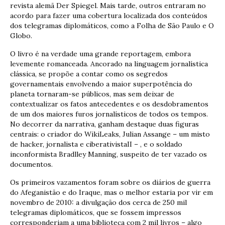
revista alemã Der Spiegel. Mais tarde, outros entraram no
acordo para fazer uma cobertura localizada dos conteúdos
dos telegramas diplomáticos, como a Folha de São Paulo e O
Globo.
O livro é na verdade uma grande reportagem, embora
levemente romanceada. Ancorado na linguagem jornalística
clássica, se propõe a contar como os segredos
governamentais envolvendo a maior superpotência do
planeta tornaram-se públicos, mas sem deixar de
contextualizar os fatos antecedentes e os desdobramentos
de um dos maiores furos jornalísticos de todos os tempos.
No decorrer da narrativa, ganham destaque duas figuras
centrais: o criador do WikiLeaks, Julian Assange – um misto
de hacker, jornalista e ciberativistaII – , e o soldado
inconformista Bradlley Manning, suspeito de ter vazado os
documentos.
Os primeiros vazamentos foram sobre os diários de guerra
do Afeganistão e do Iraque, mas o melhor estaria por vir em
novembro de 2010: a divulgação dos cerca de 250 mil
telegramas diplomáticos, que se fossem impressos
corresponderiam a uma biblioteca com 2 mil livros – algo