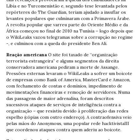
Líbia e no Turcomenistão e, segundo tese levantada pelos
repórteres do The Guardian, teriam ajudado a insuflar os
levantes populares que culminaram com a Primavera Árabe.
A revolta popular que varreu parte do Oriente Médio e da
África começou no final de 2010 na Tunísia – logo depois que
o WikiLeaks vazou telegramas sobre a corrupção no regime
-, e culminou com a queda do presidente Ben Ali.
Reação americana
O site foi taxado de “organização
terrorista estrangeira” e alguns segmentos da direita
conservadora americana pediram a morte de Assange.
Pressões externas levaram o WikiLeaks a sofrer um boicote
de empresas como Bank of America, MasterCard e Amazon,
com fechamento de contas e domínios, impedimento de
movimentações financeiras e remoção de servidores. Numa
das passagens de maior adrenalina, foram descritos
sucessivos ataques de serviços de inteligência contra a
organização – que resistiu devido à proliferação das redes
espelho (cópias com outro endereço). A contraofensiva veio
pelas mãos do Anonymous, uma popular rede hacktivistaIII
que coordenou ataques contra quem aderiu ao boicote.