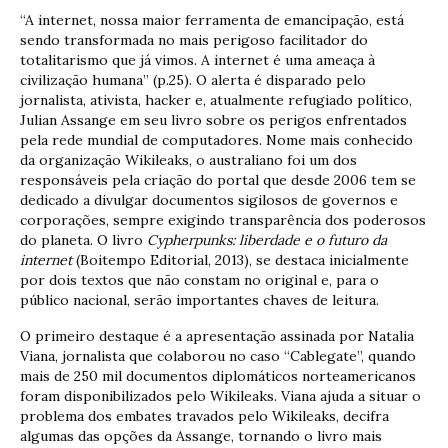
“A internet, nossa maior ferramenta de emancipação, está
sendo transformada no mais perigoso facilitador do
totalitarismo que já vimos. A internet é uma ameaça à
civilização humana” (p.25). O alerta é disparado pelo
jornalista, ativista, hacker e, atualmente refugiado político,
Julian Assange em seu livro sobre os perigos enfrentados
pela rede mundial de computadores. Nome mais conhecido
da organização Wikileaks, o australiano foi um dos
responsáveis pela criação do portal que desde 2006 tem se
dedicado a divulgar documentos sigilosos de governos e
corporações, sempre exigindo transparência dos poderosos
do planeta. O livro
Cypherpunks: liberdade e o futuro da
internet
(Boitempo Editorial, 2013), se destaca inicialmente
por dois textos que não constam no original e, para o
público nacional, serão importantes chaves de leitura.
O primeiro destaque é a apresentação assinada por Natalia
Viana, jornalista que colaborou no caso “Cablegate”, quando
mais de 250 mil documentos diplomáticos norteamericanos
foram disponibilizados pelo Wikileaks. Viana ajuda a situar o
problema dos embates travados pelo Wikileaks, decifra
algumas das opções da Assange, tornando o livro mais