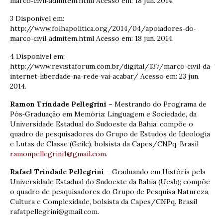
marco‐civil‐admitem.html Acesso em: 18 jun. 2014.
3 Disponível em:
http://www.folhapolitica.org/2014/04/apoiadores‐do‐
marco‐civil‐admitem.html Acesso em: 18 jun. 2014.
4 Disponível em:
http://www.revistaforum.com.br/digital/137/marco‐civil‐da‐
internet‐liberdade‐na‐rede‐vai‐acabar/ Acesso em: 23 jun.
2014.
Ramon Trindade Pellegrini –
Mestrando do Programa de
Pós‐Graduação em Memória: Linguagem e Sociedade, da
Universidade Estadual do Sudoeste da Bahia; compõe o
quadro de pesquisadores do Grupo de Estudos de Ideologia
e Lutas de Classe (Geilc), bolsista da Capes/CNPq. Brasil
ramonpellegrini1@gmail.com
.
Rafael Trindade Pellegrini –
Graduando em História pela
Universidade Estadual do Sudoeste da Bahia (Uesb); compõe
o quadro de pesquisadores do Grupo de Pesquisa Natureza,
Cultura e Complexidade, bolsista da Capes/CNPq. Brasil
rafatpellegrini@gmail.com.