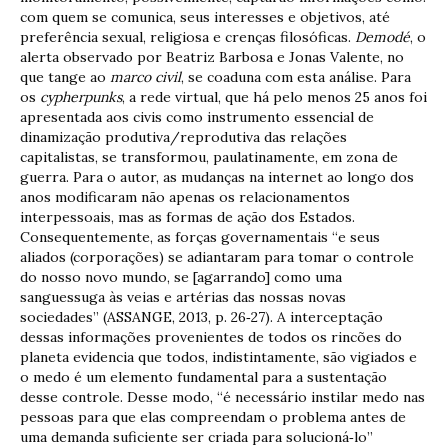
com quem se comunica, seus interesses e objetivos, até
preferência sexual, religiosa e crenças filosóficas.
Demodé
, o
alerta observado por Beatriz Barbosa e Jonas Valente, no
que tange ao
marco civil
, se coaduna com esta análise. Para
os
cypherpunks
, a rede virtual, que há pelo menos 25 anos foi
apresentada aos civis como instrumento essencial de
dinamização produtiva/reprodutiva das relações
capitalistas, se transformou, paulatinamente, em zona de
guerra. Para o autor, as mudanças na internet ao longo dos
anos modificaram não apenas os relacionamentos
interpessoais, mas as formas de ação dos Estados.
Consequentemente, as forças governamentais “e seus
aliados (corporações) se adiantaram para tomar o controle
do nosso novo mundo, se [agarrando] como uma
sanguessuga às veias e artérias das nossas novas
sociedades” (ASSANGE, 2013, p. 26‐27). A interceptação
dessas informações provenientes de todos os rincões do
planeta evidencia que todos, indistintamente, são vigiados e
o medo é um elemento fundamental para a sustentação
desse controle. Desse modo, “é necessário instilar medo nas
pessoas para que elas compreendam o problema antes de
uma demanda suficiente ser criada para solucioná‐lo”