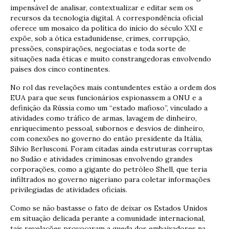
impensável de analisar, contextualizar e editar sem os
recursos da tecnologia digital. A correspondência oficial
oferece um mosaico da política do início do século XXI e
expõe, sob a ótica estadunidense, crimes, corrupção,
pressões, conspirações, negociatas e toda sorte de
situações nada éticas e muito constrangedoras envolvendo
países dos cinco continentes.
No rol das revelações mais contundentes estão a ordem dos
EUA para que seus funcionários espionassem a ONU e a
definição da Rússia como um “estado mafioso”, vinculado a
atividades como tráfico de armas, lavagem de dinheiro,
enriquecimento pessoal, subornos e desvios de dinheiro,
com conexões no governo do então presidente da Itália,
Silvio Berlusconi. Foram citadas ainda estruturas corruptas
no Sudão e atividades criminosas envolvendo grandes
corporações, como a gigante do petróleo Shell, que teria
infiltrados no governo nigeriano para coletar informações
privilegiadas de atividades oficiais.
Como se não bastasse o fato de deixar os Estados Unidos
em situação delicada perante a comunidade internacional,
tais revelações provocaram a queda dos embaixadores na