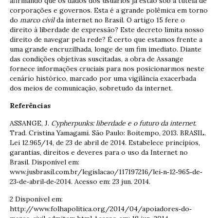
afirmando que os dados dos usuários já estão sob a tutela de
corporações e governos. Esta é a grande polêmica em torno
do
marco civil
da internet no Brasil. O artigo 15 fere o
direito à liberdade de expressão? Este decreto limita nosso
direito de navegar pela rede? É certo que estamos frente a
uma grande encruzilhada, longe de um fim imediato. Diante
das condições objetivas suscitadas, a obra de Assange
fornece informações cruciais para nos posicionarmos neste
cenário histórico, marcado por uma vigilância exacerbada
dos meios de comunicação, sobretudo da internet.
Referências
ASSANGE, J.
Cypherpunks: liberdade e o futuro da internet
.
Trad. Cristina Yamagami. São Paulo: Boitempo, 2013. BRASIL.
Lei 12.965/14, de 23 de abril de 2014. Estabelece princípios,
garantias, direitos e deveres para o uso da Internet no
Brasil. Disponível em:
www.jusbrasil.com.br/legislacao/117197216/lei‐n‐12‐965‐de‐
23‐de‐abril‐de‐2014. Acesso em: 23 jun. 2014.
2 Disponível em:
http://www.folhapolitica.org/2014/04/apoiadores‐do‐