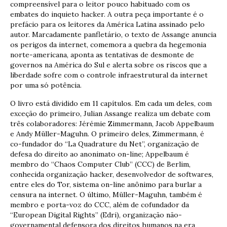
compreensível para o leitor pouco habituado com os
embates do inquieto hacker. A outra peça importante é o
prefácio para os leitores da América Latina assinado pelo
autor. Marcadamente panfletário, o texto de Assange anuncia
os perigos da internet, comemora a quebra da hegemonia
norte-americana, aponta as tentativas de desmonte de
governos na América do Sul e alerta sobre os riscos que a
liberdade sofre com o controle infraestrutural da internet
por uma só potência.
O livro está dividido em 11 capítulos. Em cada um deles, com
exceção do primeiro, Julian Assange realiza um debate com
três colaboradores: Jérémie Zimmermann, Jacob Appelbaum
e Andy Müller-Maguhn. O primeiro deles, Zimmermann, é
co-fundador do “La Quadrature du Net”, organização de
defesa do direito ao anonimato on-line; Appelbaum é
membro do “Chaos Computer Club” (CCC) de Berlim,
conhecida organização hacker, desenvolvedor de softwares,
entre eles do Tor, sistema on-line anônimo para burlar a
censura na internet. O último, Müller-Maguhn, também é
membro e porta-voz do CCC, além de cofundador da
“European Digital Rights” (Edri), organização não-
governamental defensora dos direitos humanos na era