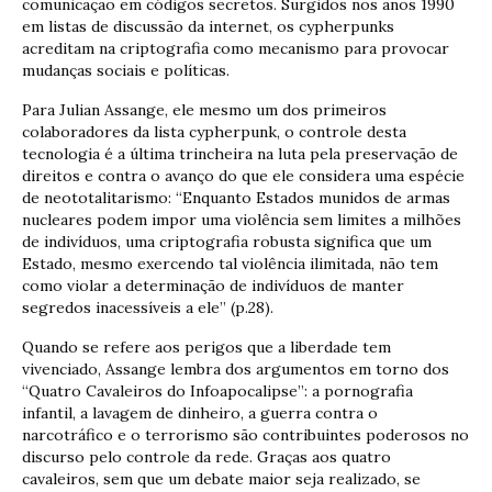
comunicação em códigos secretos. Surgidos nos anos 1990
em listas de discussão da internet, os cypherpunks
acreditam na criptografia como mecanismo para provocar
mudanças sociais e políticas.
Para Julian Assange, ele mesmo um dos primeiros
colaboradores da lista cypherpunk, o controle desta
tecnologia é a última trincheira na luta pela preservação de
direitos e contra o avanço do que ele considera uma espécie
de neototalitarismo: “Enquanto Estados munidos de armas
nucleares podem impor uma violência sem limites a milhões
de indivíduos, uma criptografia robusta significa que um
Estado, mesmo exercendo tal violência ilimitada, não tem
como violar a determinação de indivíduos de manter
segredos inacessíveis a ele” (p.28).
Quando se refere aos perigos que a liberdade tem
vivenciado, Assange lembra dos argumentos em torno dos
“Quatro Cavaleiros do Infoapocalipse”: a pornografia
infantil, a lavagem de dinheiro, a guerra contra o
narcotráfico e o terrorismo são contribuintes poderosos no
discurso pelo controle da rede. Graças aos quatro
cavaleiros, sem que um debate maior seja realizado, se