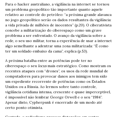
Para o hacker australiano, a vigilância na internet se tornou
um problema geopolítico tão importante quanto aquele
relativo ao controle do petróleo: “a próxima grande alavanca
no jogo geopolítico serão os dados resultantes da vigilância:
a vida privada de milhões de inocentes” (p.20). O ciberativista
concebe a militarização do ciberespaço como um grave
problema a ser enfrentado. O avanço da vigilância sobre a
rede, o seu uso militar, torna a experiência de usar a internet
algo semelhante a adentrar uma zona militarizada: “É como
ter um soldado embaixo da cama”, explica (p.53).
A próxima batalha entre as potências pode ter no
ciberespaço o seu
locus
mais estratégico. Como mostram os
recentes ataques com “drones”, os usos da rede mundial de
computadores para provocar danos aos inimigos tem sido
um expediente recorrente de potências como os Estados
Unidos ou a Rússia. Ao lermos sobre tanto controle,
vigilância cotidiana intensa, crescente e quase imperceptível,
é impossível não lembrar George Orwell e o seu “1984”.
Apesar disto, Cypherpunk é encerrado de um modo até
certo ponto otimista.
Contudo, o radicalismo provoca distorções em certas