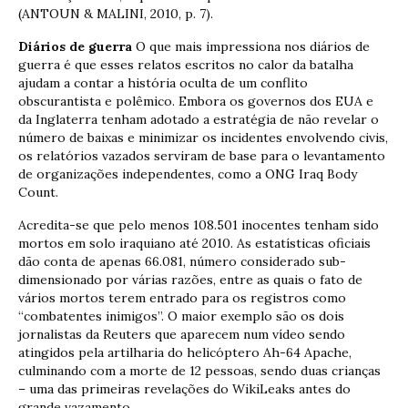
(ANTOUN & MALINI, 2010, p. 7).
Diários de guerra
O que mais impressiona nos diários de
guerra é que esses relatos escritos no calor da batalha
ajudam a contar a história oculta de um conflito
obscurantista e polêmico. Embora os governos dos EUA e
da Inglaterra tenham adotado a estratégia de não revelar o
número de baixas e minimizar os incidentes envolvendo civis,
os relatórios vazados serviram de base para o levantamento
de organizações independentes, como a ONG Iraq Body
Count.
Acredita-se que pelo menos 108.501 inocentes tenham sido
mortos em solo iraquiano até 2010. As estatísticas oficiais
dão conta de apenas 66.081, número considerado sub-
dimensionado por várias razões, entre as quais o fato de
vários mortos terem entrado para os registros como
“combatentes inimigos”. O maior exemplo são os dois
jornalistas da Reuters que aparecem num vídeo sendo
atingidos pela artilharia do helicóptero Ah-64 Apache,
culminando com a morte de 12 pessoas, sendo duas crianças
– uma das primeiras revelações do WikiLeaks antes do
grande vazamento.