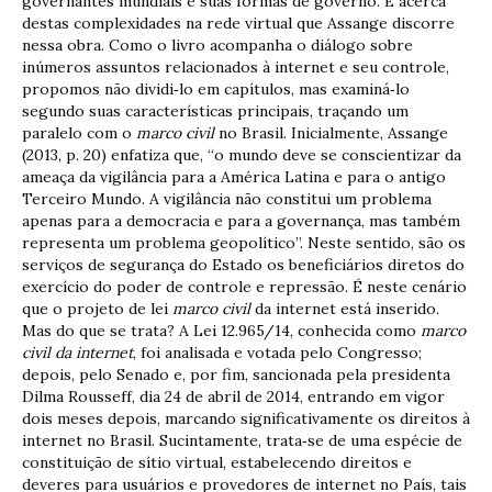
governantes mundiais e suas formas de governo. É acerca
destas complexidades na rede virtual que Assange discorre
nessa obra. Como o livro acompanha o diálogo sobre
inúmeros assuntos relacionados à internet e seu controle,
propomos não dividi‐lo em capítulos, mas examiná‐lo
segundo suas características principais, traçando um
paralelo com o
marco civil
no Brasil. Inicialmente, Assange
(2013, p. 20) enfatiza que, “o mundo deve se conscientizar da
ameaça da vigilância para a América Latina e para o antigo
Terceiro Mundo. A vigilância não constitui um problema
apenas para a democracia e para a governança, mas também
representa um problema geopolítico”. Neste sentido, são os
serviços de segurança do Estado os beneficiários diretos do
exercício do poder de controle e repressão. É neste cenário
que o projeto de lei
marco civil
da internet está inserido.
Mas do que se trata? A Lei 12.965/14, conhecida como
marco
civil da internet
, foi analisada e votada pelo Congresso;
depois, pelo Senado e, por fim, sancionada pela presidenta
Dilma Rousseff, dia 24 de abril de 2014, entrando em vigor
dois meses depois, marcando significativamente os direitos à
internet no Brasil. Sucintamente, trata‐se de uma espécie de
constituição de sítio virtual, estabelecendo direitos e
deveres para usuários e provedores de internet no País, tais