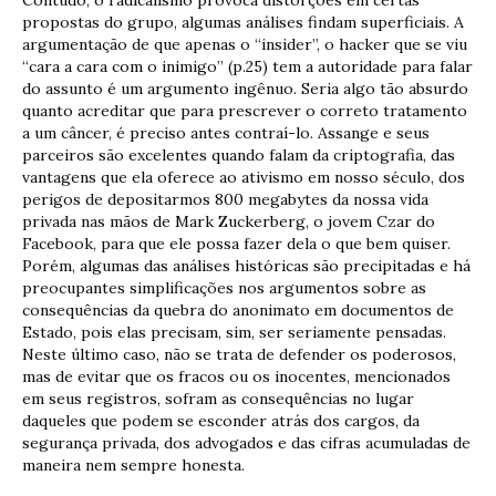
propostas do grupo, algumas análises findam superficiais. A
argumentação de que apenas o “insider”, o hacker que se viu
“cara a cara com o inimigo” (p.25) tem a autoridade para falar
do assunto é um argumento ingênuo. Seria algo tão absurdo
quanto acreditar que para prescrever o correto tratamento
a um câncer, é preciso antes contraí-lo. Assange e seus
parceiros são excelentes quando falam da criptografia, das
vantagens que ela oferece ao ativismo em nosso século, dos
perigos de depositarmos 800 megabytes da nossa vida
privada nas mãos de Mark Zuckerberg, o jovem Czar do
Facebook, para que ele possa fazer dela o que bem quiser.
Porém, algumas das análises históricas são precipitadas e há
preocupantes simplificações nos argumentos sobre as
consequências da quebra do anonimato em documentos de
Estado, pois elas precisam, sim, ser seriamente pensadas.
Neste último caso, não se trata de defender os poderosos,
mas de evitar que os fracos ou os inocentes, mencionados
em seus registros, sofram as consequências no lugar
daqueles que podem se esconder atrás dos cargos, da
segurança privada, dos advogados e das cifras acumuladas de
maneira nem sempre honesta.