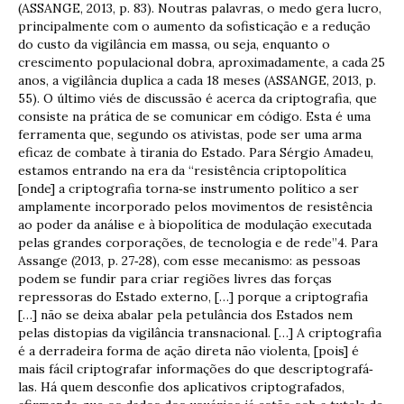
(ASSANGE, 2013, p. 83). Noutras palavras, o medo gera lucro,
principalmente com o aumento da sofisticação e a redução
do custo da vigilância em massa, ou seja, enquanto o
crescimento populacional dobra, aproximadamente, a cada 25
anos, a vigilância duplica a cada 18 meses (ASSANGE, 2013, p.
55). O último viés de discussão é acerca da criptografia, que
consiste na prática de se comunicar em código. Esta é uma
ferramenta que, segundo os ativistas, pode ser uma arma
eficaz de combate à tirania do Estado. Para Sérgio Amadeu,
estamos entrando na era da “resistência criptopolítica
[onde] a criptografia torna‐se instrumento político a ser
amplamente incorporado pelos movimentos de resistência
ao poder da análise e à biopolítica de modulação executada
pelas grandes corporações, de tecnologia e de rede”4. Para
Assange (2013, p. 27‐28), com esse mecanismo: as pessoas
podem se fundir para criar regiões livres das forças
repressoras do Estado externo, […] porque a criptografia
[…] não se deixa abalar pela petulância dos Estados nem
pelas distopias da vigilância transnacional. […] A criptografia
é a derradeira forma de ação direta não violenta, [pois] é
mais fácil criptografar informações do que descriptografá‐
las. Há quem desconfie dos aplicativos criptografados,