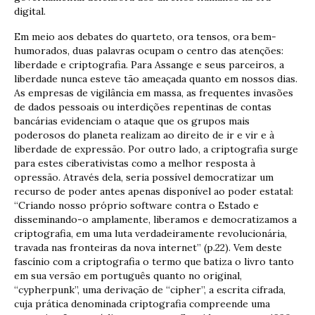
digital.
Em meio aos debates do quarteto, ora tensos, ora bem-
humorados, duas palavras ocupam o centro das atenções:
liberdade e criptografia. Para Assange e seus parceiros, a
liberdade nunca esteve tão ameaçada quanto em nossos dias.
As empresas de vigilância em massa, as frequentes invasões
de dados pessoais ou interdições repentinas de contas
bancárias evidenciam o ataque que os grupos mais
poderosos do planeta realizam ao direito de ir e vir e à
liberdade de expressão. Por outro lado, a criptografia surge
para estes ciberativistas como a melhor resposta à
opressão. Através dela, seria possível democratizar um
recurso de poder antes apenas disponível ao poder estatal:
“Criando nosso próprio software contra o Estado e
disseminando-o amplamente, liberamos e democratizamos a
criptografia, em uma luta verdadeiramente revolucionária,
travada nas fronteiras da nova internet” (p.22). Vem deste
fascínio com a criptografia o termo que batiza o livro tanto
em sua versão em português quanto no original,
“cypherpunk”, uma derivação de “cipher”, a escrita cifrada,
cuja prática denominada criptografia compreende uma