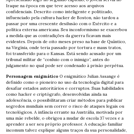
Iraque na época em que teve acesso aos arquivos
confidenciais. Descrito como inteligente e politizado,
influenciado pela cultura hacker de Boston, não tardou a
passar por uma crescente desilusão com o Exército e a
política externa americana. Seu inconformismo se exacerbou
a medida que as contradições da guerra ficavam mais
evidentes. Depois de oito meses preso na base de Quântico,
na Virgínia, onde teria passado por tortura e maus tratos,
foi transferido para o Kansas. Está sendo acusado por um
tribunal militar de “conluio com o inimigo”, antes do
julgamento no qual pode ser condenado à prisão perpétua.
Personagem enigmático
O enigmático Julian Assange é
definido como o pioneiro no uso da tecnologia digital para
desafiar estados autoritários e corruptos. Suas habilidades
como hacker e criptógrafo, desenvolvidas ainda na
adolescência, o possibilitaram criar métodos para publicar
segredos mundiais sem correr o risco de ataques legais ou
tecnológicos. A infância errante na Austrália, motivada por
uma mãe rebelde, o obrigou a mudar de escola 37 vezes e a
aprender a ser seu próprio professor. A educação familiar
incomum talvez explique alguns traços da sua personalidade,