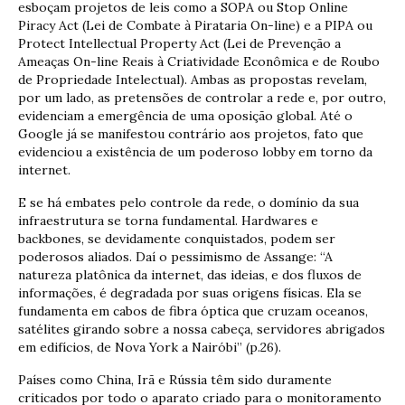
esboçam projetos de leis como a SOPA ou Stop Online
Piracy Act (Lei de Combate à Pirataria On-line) e a PIPA ou
Protect Intellectual Property Act (Lei de Prevenção a
Ameaças On-line Reais à Criatividade Econômica e de Roubo
de Propriedade Intelectual). Ambas as propostas revelam,
por um lado, as pretensões de controlar a rede e, por outro,
evidenciam a emergência de uma oposição global. Até o
Google já se manifestou contrário aos projetos, fato que
evidenciou a existência de um poderoso lobby em torno da
internet.
E se há embates pelo controle da rede, o domínio da sua
infraestrutura se torna fundamental. Hardwares e
backbones, se devidamente conquistados, podem ser
poderosos aliados. Daí o pessimismo de Assange: “A
natureza platônica da internet, das ideias, e dos fluxos de
informações, é degradada por suas origens físicas. Ela se
fundamenta em cabos de fibra óptica que cruzam oceanos,
satélites girando sobre a nossa cabeça, servidores abrigados
em edifícios, de Nova York a Nairóbi” (p.26).
Países como China, Irã e Rússia têm sido duramente
criticados por todo o aparato criado para o monitoramento