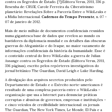
contra os Segredos de Estado. [?]:Editora Verus, 2011, 336 p.
Resenha de: CRUZ, Carole Ferreira da. Ciberativismo
planetário: Revelações Sobre a Parceria Entre o WikiLeaks e
a Mídia Internacional.
Cadernos do Tempo Presente
, n. 07 –
07 de janeiro de 2012.
Mais de meio milhão de documentos confidenciais reunidos
numa gigantesca base de dados que revelou ao mundo os
bastidores da diplomacia mundial e os detalhes das obscuras
guerras do Afeganistão e do Iraque, no maior vazamento de
informações confidenciais da história da humanidade. Esse é
o conteúdo central do livro WikiLeaks: a guerra de Julian
Assange contra os Segredos de Estado (Editora Verus, 2011,
336 páginas), escrito pelos repórteres investigativos do
jornal britânico The Guardian, David Leigh e Luke Harding.
A divulgação dos arquivos secretos produzidos pelo
Departamento de Estado e o Exército norte-americanos é
resultado de uma complexa parceria entre o WikiLeaks –
organização que usa a Internet para denunciar práticas
corruptas e abusivas de governos, empresas e instituições –
e cinco veículos de credibilidade internacional: os jornais
The Guardian, The New York Times, Le Monde, El País e a