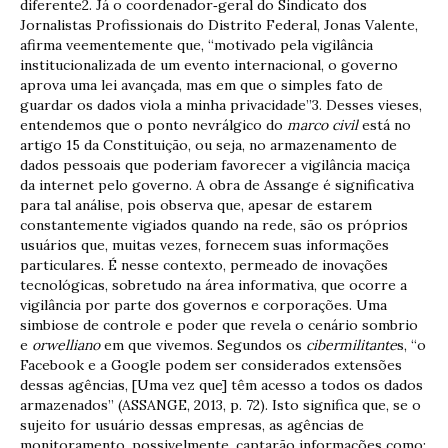
diferente2. Já o coordenador‐geral do Sindicato dos
Jornalistas Profissionais do Distrito Federal, Jonas Valente,
afirma veementemente que, “motivado pela vigilância
institucionalizada de um evento internacional, o governo
aprova uma lei avançada, mas em que o simples fato de
guardar os dados viola a minha privacidade”3. Desses vieses,
entendemos que o ponto nevrálgico do
marco civil
está no
artigo 15 da Constituição, ou seja, no armazenamento de
dados pessoais que poderiam favorecer a vigilância maciça
da internet pelo governo. A obra de Assange é significativa
para tal análise, pois observa que, apesar de estarem
constantemente vigiados quando na rede, são os próprios
usuários que, muitas vezes, fornecem suas informações
particulares. É nesse contexto, permeado de inovações
tecnológicas, sobretudo na área informativa, que ocorre a
vigilância por parte dos governos e corporações. Uma
simbiose de controle e poder que revela o cenário sombrio
e
orwelliano
em que vivemos. Segundos os
cibermilitante
s, “o
Facebook e a Google podem ser considerados extensões
dessas agências, [Uma vez que] têm acesso a todos os dados
armazenados” (ASSANGE, 2013, p. 72). Isto significa que, se o
sujeito for usuário dessas empresas, as agências de
monitoramento, possivelmente, captarão informações como: