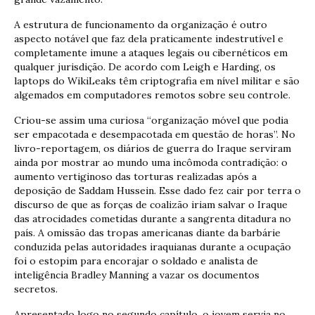
A estrutura de funcionamento da organização é outro
aspecto notável que faz dela praticamente indestrutível e
completamente imune a ataques legais ou cibernéticos em
qualquer jurisdição. De acordo com Leigh e Harding, os
laptops do WikiLeaks têm criptografia em nível militar e são
algemados em computadores remotos sobre seu controle.
Criou-se assim uma curiosa “organização móvel que podia
ser empacotada e desempacotada em questão de horas”. No
livro-reportagem, os diários de guerra do Iraque serviram
ainda por mostrar ao mundo uma incômoda contradição: o
aumento vertiginoso das torturas realizadas após a
deposição de Saddam Hussein. Esse dado fez cair por terra o
discurso de que as forças de coalizão iriam salvar o Iraque
das atrocidades cometidas durante a sangrenta ditadura no
país. A omissão das tropas americanas diante da barbárie
conduzida pelas autoridades iraquianas durante a ocupação
foi o estopim para encorajar o soldado e analista de
inteligência Bradley Manning a vazar os documentos
secretos.
Apresentado logo no segundo capítulo, o jovem servia no