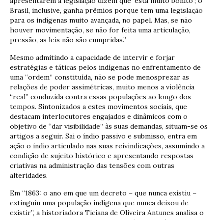
apresentarem a legislação dizem que ‘está muito bonito’; o
Brasil, inclusive, ganha prêmios porque tem uma legislação
para os indígenas muito avançada, no papel. Mas, se não
houver movimentação, se não for feita uma articulação,
pressão, as leis não são cumpridas.”
Mesmo admitindo a capacidade de intervir e forjar
estratégias e táticas pelos indígenas no enfrentamento de
uma “ordem” constituída, não se pode menosprezar as
relações de poder assimétricas, muito menos a violência
“real” conduzida contra essas populações ao longo dos
tempos. Sintonizados a estes movimentos sociais, que
destacam interlocutores engajados e dinâmicos com o
objetivo de “dar visibilidade” às suas demandas, situam-se os
artigos a seguir. Sai o índio passivo e submisso, entra em
ação o índio articulado nas suas reivindicações, assumindo a
condição de sujeito histórico e apresentando respostas
criativas na administração das tensões com outras
alteridades.
Em “1863: o ano em que um decreto – que nunca existiu –
extinguiu uma população indígena que nunca deixou de
existir”, a historiadora Ticiana de Oliveira Antunes analisa o