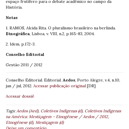
espaço frutífero para o debate acadêmico no campo da
História.
Notas
1. RAMOS, Alcida Rita. O pluralismo brasileiro na berlinda.
Etnográfica
, Lisboa, v. VIII, n.2, p.165-83, 2004.
2. Idem, p.172-3.
Conselho Editorial
Gestão 2011 / 2012
Conselho Editorial. Editorial.
Aedos
, Porto Alegre, v.4, n.10,
jan / jul, 2012.
Acessar publicação original
[DR]
Acessar dossiê
Tags:
Aedos (Aed)
,
Coletivos Indígenas (d)
,
Coletivos Indígenas
na América: Mestiçagem - Etnogênese / Aedos / 2012
,
Etnogênese (d)
,
Mestiçagem (d)
Deixe um comentário