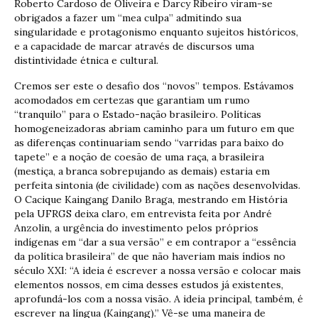
Roberto Cardoso de Oliveira e Darcy Ribeiro viram-se
obrigados a fazer um “mea culpa” admitindo sua
singularidade e protagonismo enquanto sujeitos históricos,
e a capacidade de marcar através de discursos uma
distintividade étnica e cultural.
Cremos ser este o desafio dos “novos” tempos. Estávamos
acomodados em certezas que garantiam um rumo
“tranquilo” para o Estado-nação brasileiro. Políticas
homogeneizadoras abriam caminho para um futuro em que
as diferenças continuariam sendo “varridas para baixo do
tapete” e a noção de coesão de uma raça, a brasileira
(mestiça, a branca sobrepujando as demais) estaria em
perfeita sintonia (de civilidade) com as nações desenvolvidas.
O Cacique Kaingang Danilo Braga, mestrando em História
pela UFRGS deixa claro, em entrevista feita por André
Anzolin, a urgência do investimento pelos próprios
indígenas em “dar a sua versão” e em contrapor a “essência
da política brasileira” de que não haveriam mais índios no
século XXI: “A ideia é escrever a nossa versão e colocar mais
elementos nossos, em cima desses estudos já existentes,
aprofundá-los com a nossa visão. A ideia principal, também, é
escrever na língua (Kaingang).” Vê-se uma maneira de