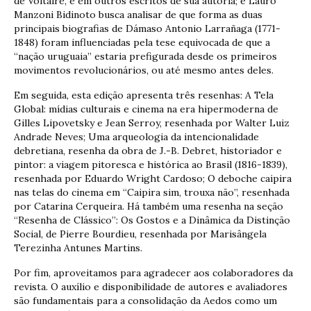
de Voltaire, e em outros escritos de sua autoria; e Lauro
Manzoni Bidinoto busca analisar de que forma as duas
principais biografias de Dámaso Antonio Larrañaga (1771-
1848) foram influenciadas pela tese equivocada de que a
“nação uruguaia” estaria prefigurada desde os primeiros
movimentos revolucionários, ou até mesmo antes deles.
Em seguida, esta edição apresenta três resenhas: A Tela
Global: mídias culturais e cinema na era hipermoderna de
Gilles Lipovetsky e Jean Serroy, resenhada por Walter Luiz
Andrade Neves; Uma arqueologia da intencionalidade
debretiana, resenha da obra de J.-B. Debret, historiador e
pintor: a viagem pitoresca e histórica ao Brasil (1816-1839),
resenhada por Eduardo Wright Cardoso; O deboche caipira
nas telas do cinema em “Caipira sim, trouxa não”, resenhada
por Catarina Cerqueira. Há também uma resenha na seção
“Resenha de Clássico”: Os Gostos e a Dinâmica da Distinção
Social, de Pierre Bourdieu, resenhada por Marisângela
Terezinha Antunes Martins.
Por fim, aproveitamos para agradecer aos colaboradores da
revista. O auxílio e disponibilidade de autores e avaliadores
são fundamentais para a consolidação da Aedos como um