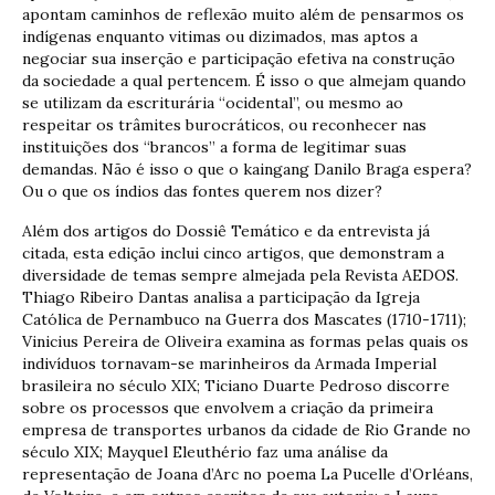
apontam caminhos de reflexão muito além de pensarmos os
indígenas enquanto vitimas ou dizimados, mas aptos a
negociar sua inserção e participação efetiva na construção
da sociedade a qual pertencem. É isso o que almejam quando
se utilizam da escriturária “ocidental”, ou mesmo ao
respeitar os trâmites burocráticos, ou reconhecer nas
instituições dos “brancos” a forma de legitimar suas
demandas. Não é isso o que o kaingang Danilo Braga espera?
Ou o que os índios das fontes querem nos dizer?
Além dos artigos do Dossiê Temático e da entrevista já
citada, esta edição inclui cinco artigos, que demonstram a
diversidade de temas sempre almejada pela Revista AEDOS.
Thiago Ribeiro Dantas analisa a participação da Igreja
Católica de Pernambuco na Guerra dos Mascates (1710-1711);
Vinicius Pereira de Oliveira examina as formas pelas quais os
indivíduos tornavam-se marinheiros da Armada Imperial
brasileira no século XIX; Ticiano Duarte Pedroso discorre
sobre os processos que envolvem a criação da primeira
empresa de transportes urbanos da cidade de Rio Grande no
século XIX; Mayquel Eleuthério faz uma análise da
representação de Joana d’Arc no poema La Pucelle d’Orléans,