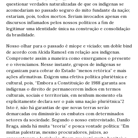
questionar verdades naturalizadas de que os indígenas se
acomodariam no passado seguro do mito fundante da nação;
estariam, pois, todos mortos. Seriam invocados apenas em
discursos inflamados pelos nossos políticos a fim de
legitimar uma identidade única na construção e consolidação
da brasilidade.
Nosso olhar para o passado é míope e viciado; um doble bind
de acordo com Alcida Ramos1 em relação aos indígenas.
Compromete assim a maneira como enxergamos o presente
e o vivenciamos. Nesse instante, grupos de indígenas se
organizam para cobrar do Estado “menos retórica” e mais
ações afirmativas. Exigem uma efetiva política pluriétnica e
cultural, pois, “Embora a Constituição de 1988 garanta aos
indígenas o direito de permanecerem índios em termos
culturais, sociais e territoriais, em nenhum momento ela
explicitamente declara ser o país uma nação pluriétnica.”2
Isto é, não há garantias de que novas terras serão
demarcadas ou diminuirão os embates com determinados
setores da sociedade. Segundo o nosso entrevistado, Danilo
Braga, ainda há muita “teoria” e pouca vontade política: “Em
muitas palestras, mesmo procuradores, juízes, ao