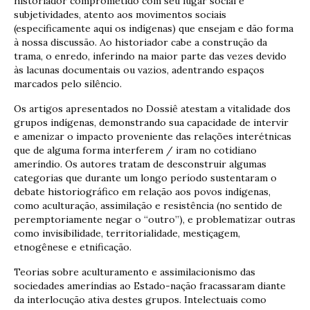
historiador comprometido com seu lugar social e
subjetividades, atento aos movimentos sociais
(especificamente aqui os indígenas) que ensejam e dão forma
à nossa discussão. Ao historiador cabe a construção da
trama, o enredo, inferindo na maior parte das vezes devido
às lacunas documentais ou vazios, adentrando espaços
marcados pelo silêncio.
Os artigos apresentados no Dossiê atestam a vitalidade dos
grupos indígenas, demonstrando sua capacidade de intervir
e amenizar o impacto proveniente das relações interétnicas
que de alguma forma interferem / iram no cotidiano
ameríndio. Os autores tratam de desconstruir algumas
categorias que durante um longo período sustentaram o
debate historiográfico em relação aos povos indígenas,
como aculturação, assimilação e resistência (no sentido de
peremptoriamente negar o “outro”), e problematizar outras
como invisibilidade, territorialidade, mestiçagem,
etnogênese e etnificação.
Teorias sobre aculturamento e assimilacionismo das
sociedades ameríndias ao Estado-nação fracassaram diante
da interlocução ativa destes grupos. Intelectuais como