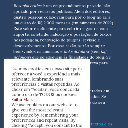
Resenha crítica
é um empreendimento privado, não
apoiado por recursos públicos. Além dos editores,
quatro pessoas colaboram para pôr o blog no ar, a
um custo de R$ 2.000 mensais (em números de 2022).
Este valor é suficiente para cobrir os gastos com
suporte, coleta de, indexação e postagem de textos,
hospedagem, renovação de plugins, revisão e
desenvolvimento.
Por essa razão, serão sempre
bem-vindos os anúncios e
links dofollow
(sem
tag
nofollow
) que se adequem às finalidades do blog. Se
você está interessado em colaborar,
escreva para
Usamos cookies em nosso site para
nós
(contato@resenhacritica.com.br)
oferecer a você a experiência mais
relevante, lembrando suas
FONTES E ACERVO
preferências e visitas repetidas. Ao
clicar em “Aceitar”, você concorda
As resenhas, dossiês e sumários são coletados em
com o uso de TODOS os cookies.
periódicos acadêmicos e sites especializados. Se
Saiba Mais
você tem interesse em divulgar o acervo do seu
We use cookies on our website to
periódico, escreva para nós
give you the most relevant
(contato@resenhacritica.com.br)
experience by remembering your
preferences and repeat visits. By
Conheça o
modo
como processamos os textos e os
clicking “Accept”, you consent to the