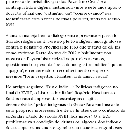
processo de invisibilização dos Payacú no Ceará e a
contrapartida indígena, instaurada vinte e sete anos após o
decreto oficial que “extinguiu-os”, “comprovando” sua
identificação com a terra herdada pelo rei, ainda no século
XVII.
A autora maneja bem o diálogo entre presente e passado.
Sua abordagem centra-se no pleito indígena insurgindo-se
contra o Relatório Provincial de 1863 que tratava de dá-los
como extintos. Parte do ano de 2012 e habilmente nos
mostra os Payacú historicizados por eles mesmos,
questionando o peso da “pena de um gestor público” que os
“apagou”, e requerendo o reconhecimento de que os
mesmos “foram sujeitos atuantes na dinâmica social.”
No artigo seguinte, “Diz o índio…”: Políticas indígenas no
final do XVIII”, o historiador Rafael Rogério Nascimento
Santos trata de apresentar estratégias e ações
desenvolvidas “pelos indígenas do Grão-Pará em busca de
seus próprios interesses frente os limites que o contexto da
segunda metade do século XVIII lhes impôs.” O artigo
problematiza a condição de vítimas ou algozes dos índios e
destaca que os mesmos engendraram maneiras engenhosas