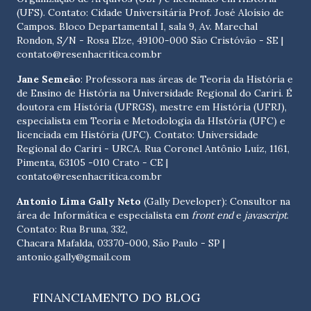
(UFS). Contato:
Cidade Universitária Prof. José Aloísio de
Campos. Bloco Departamental I, sala 9, Av. Marechal
Rondon, S/N - Rosa Elze, 49100-000 São Cristóvão - SE
|
contato@resenhacritica.com.br
Jane Semeão
: Professora nas áreas de Teoria da História e
de Ensino de História na Universidade Regional do Cariri. É
doutora em História (UFRGS), mestre em História (UFRJ),
especialista em Teoria e Metodologia da HIstória (UFC) e
licenciada em História (UFC). Contato:
Universidade
Regional do Cariri - URCA. Rua Coronel Antônio Luíz, 1161,
Pimenta, 63105 -010 Crato - CE
|
contato@resenhacritica.com.br
Antonio Lima Gally Neto
(Gally Developer): Consultor na
área de Informática e especialista em
front end
e
javascript
.
Contato: Rua Bruna, 332,
Chacara Mafalda, 03370-000, São Paulo - SP |
antonio.gally@gmail.com
FINANCIAMENTO DO BLOG