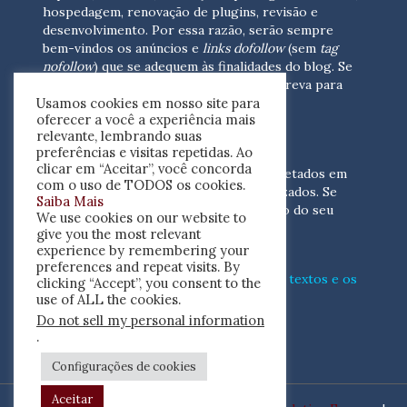
hospedagem, renovação de plugins, revisão e
desenvolvimento.
Por essa razão, serão sempre
bem-vindos os anúncios e
links dofollow
(sem
tag
nofollow
) que se adequem às finalidades do blog. Se
você está interessado em colaborar,
escreva para
Usamos cookies em nosso site para
nós
(contato@resenhacritica.com.br)
oferecer a você a experiência mais
relevante, lembrando suas
FONTES E ACERVO
preferências e visitas repetidas. Ao
clicar em “Aceitar”, você concorda
As resenhas, dossiês e sumários são coletados em
com o uso de TODOS os cookies.
periódicos acadêmicos e sites especializados. Se
Saiba Mais
você tem interesse em divulgar o acervo do seu
We use cookies on our website to
periódico, escreva para nós
give you the most relevant
(contato@resenhacritica.com.br)
experience by remembering your
preferences and repeat visits. By
Conheça o
modo
como processamos os textos e os
clicking “Accept”, you consent to the
índices
disponibilizados neste blog.
use of ALL the cookies.
Do not sell my personal information
ISSN 2764-0302
.
Configurações de cookies
Aceitar