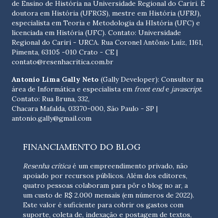
de Ensino de História na Universidade Regional do Cariri. É
doutora em História (UFRGS), mestre em História (UFRJ),
especialista em Teoria e Metodologia da HIstória (UFC) e
licenciada em História (UFC). Contato:
Universidade
Regional do Cariri - URCA. Rua Coronel Antônio Luíz, 1161,
Pimenta, 63105 -010 Crato - CE
|
contato@resenhacritica.com.br
Antonio Lima Gally Neto
(Gally Developer): Consultor na
área de Informática e especialista em
front end
e
javascript
.
Contato: Rua Bruna, 332,
Chacara Mafalda, 03370-000, São Paulo - SP |
antonio.gally@gmail.com
FINANCIAMENTO DO BLOG
Resenha crítica
é um empreendimento privado, não
apoiado por recursos públicos. Além dos editores,
quatro pessoas colaboram para pôr o blog no ar, a
um custo de R$ 2.000 mensais (em números de 2022).
Este valor é suficiente para cobrir os gastos com
suporte, coleta de, indexação e postagem de textos,