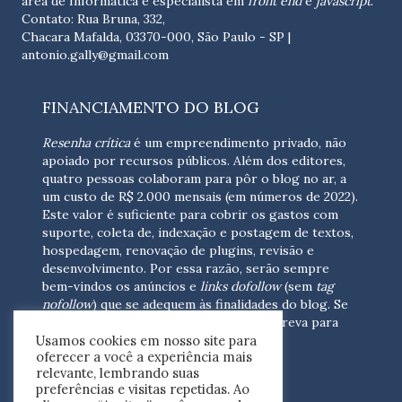
área de Informática e especialista em
front end
e
javascript
.
Contato: Rua Bruna, 332,
Chacara Mafalda, 03370-000, São Paulo - SP |
antonio.gally@gmail.com
FINANCIAMENTO DO BLOG
Resenha crítica
é um empreendimento privado, não
apoiado por recursos públicos. Além dos editores,
quatro pessoas colaboram para pôr o blog no ar, a
um custo de R$ 2.000 mensais (em números de 2022).
Este valor é suficiente para cobrir os gastos com
suporte, coleta de, indexação e postagem de textos,
hospedagem, renovação de plugins, revisão e
desenvolvimento.
Por essa razão, serão sempre
bem-vindos os anúncios e
links dofollow
(sem
tag
nofollow
) que se adequem às finalidades do blog. Se
você está interessado em colaborar,
escreva para
Usamos cookies em nosso site para
nós
(contato@resenhacritica.com.br)
oferecer a você a experiência mais
relevante, lembrando suas
FONTES E ACERVO
preferências e visitas repetidas. Ao