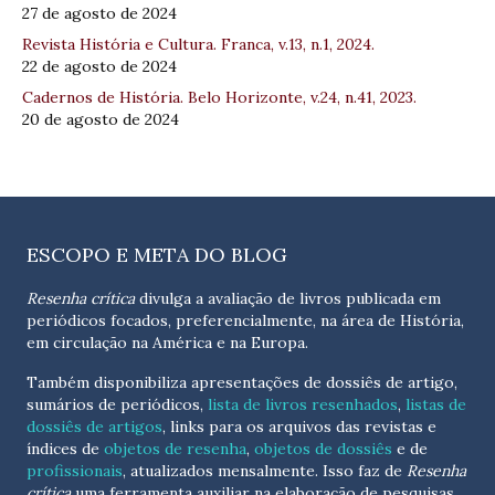
27 de agosto de 2024
Revista História e Cultura. Franca, v.13, n.1, 2024.
22 de agosto de 2024
Cadernos de História. Belo Horizonte, v.24, n.41, 2023.
20 de agosto de 2024
ESCOPO E META DO BLOG
Resenha crítica
divulga a avaliação de livros publicada em
periódicos focados, preferencialmente, na área de História,
em circulação na América e na Europa.
Também disponibiliza apresentações de dossiês de artigo,
sumários de periódicos,
lista de livros resenhados
,
listas de
dossiês de artigos
, links para os arquivos das revistas e
índices de
objetos de resenha
,
objetos de dossiês
e de
profissionais
, atualizados
mensalmente
. Isso faz de
Resenha
crítica
uma ferramenta auxiliar na elaboração de pesquisas