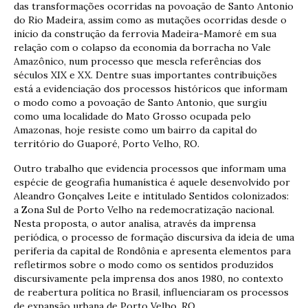
das transformações ocorridas na povoação de Santo Antonio
do Rio Madeira, assim como as mutações ocorridas desde o
início da construção da ferrovia Madeira-Mamoré em sua
relação com o colapso da economia da borracha no Vale
Amazônico, num processo que mescla referências dos
séculos XIX e XX. Dentre suas importantes contribuições
está a evidenciação dos processos históricos que informam
o modo como a povoação de Santo Antonio, que surgiu
como uma localidade do Mato Grosso ocupada pelo
Amazonas, hoje resiste como um bairro da capital do
território do Guaporé, Porto Velho, RO.
Outro trabalho que evidencia processos que informam uma
espécie de geografia humanística é aquele desenvolvido por
Aleandro Gonçalves Leite e intitulado Sentidos colonizados:
a Zona Sul de Porto Velho na redemocratização nacional.
Nesta proposta, o autor analisa, através da imprensa
periódica, o processo de formação discursiva da ideia de uma
periferia da capital de Rondônia e apresenta elementos para
refletirmos sobre o modo como os sentidos produzidos
discursivamente pela imprensa dos anos 1980, no contexto
de reabertura política no Brasil, influenciaram os processos
de expansão urbana de Porto Velho, RO.