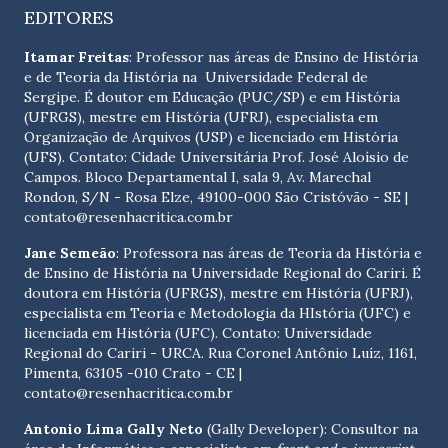
EDITORES
Itamar Freitas
: Professor nas áreas de Ensino de História
e de Teoria da História na Universidade Federal de
Sergipe. É doutor em Educação (PUC/SP) e em História
(UFRGS), mestre em História (UFRJ), especialista em
Organização de Arquivos (USP) e licenciado em História
(UFS). Contato:
Cidade Universitária Prof. José Aloísio de
Campos. Bloco Departamental I, sala 9, Av. Marechal
Rondon, S/N - Rosa Elze, 49100-000 São Cristóvão - SE
|
contato@resenhacritica.com.br
Jane Semeão
: Professora nas áreas de Teoria da História e
de Ensino de História na Universidade Regional do Cariri. É
doutora em História (UFRGS), mestre em História (UFRJ),
especialista em Teoria e Metodologia da HIstória (UFC) e
licenciada em História (UFC). Contato:
Universidade
Regional do Cariri - URCA. Rua Coronel Antônio Luíz, 1161,
Pimenta, 63105 -010 Crato - CE
|
contato@resenhacritica.com.br
Antonio Lima Gally Neto
(Gally Developer): Consultor na