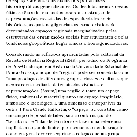
de espaços até então invisibilizados por análises
historiográficas generalizantes. Os desdobramentos destas
últimas têm sido, em muitos casos, a construção de
representações esvaziadas de especificidades sócio-
históricas, as quais negligenciam as características de
determinados espaços regionais marginalizados pelas
estruturas das organizações sociais hierarquizantes e pelas
tendências geopolíticas hegemônicas e homogeneizadoras.
Considerando as reflexões apresentadas pelo editorial da
Revista de História Regional (RHR), periódico do Programa
de Pós-Graduação em História da Universidade Estadual de
Ponta Grossa, a noção de “região” pode ser concebida como
“uma produção de diferentes grupos, classes e culturas que
a constroem mediante determinadas vivências e
representações. [Assim,] uma região é tanto um espaço
físico, ambiental e material quanto um espaço imaginário,
simbólico e ideológico. E uma dimensão é inseparável da
outra”.1 Para Claude Raffestin, o “espaço” se constitui como
um campo de possibilidades para a conformação do
“território” e “falar de território é fazer uma referência
implícita a noção de limite que, mesmo não sendo traçado,
como em geral ocorre, exprime a relação que um grupo