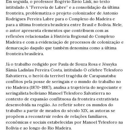
Em seguida, o professor Rogério Sávio Link, no texto
intitulado A “Ferrovia de Labre” e a consolidação da última
fronteira, problematiza o projeto colonizador de Antonio
Rodrigues Pereira Labre para o Complexo do Madeira e
para a última fronteira brasileira entre Brasil e Bolívia. Nele,
o autor apresenta elementos que contribuem com as
reflexões relacionadas à História Regional do Complexo
Madeira e com a evidenciação de processos de colonização e
demarcação daquilo que também denomina como a última
fronteira brasileira.
Já o trabalho redigido por Paula de Souza Rosa e Jéssyka
Sâmia Ladislau Pereira Costa, intitulado O célebre Telesforo
Salvatierra, o herói da terrível tragédia de Carapanatuba:
conflitos pela posse de seringais e o mundo do trabalho no
rio Madeira (1870-1887), analisa a trajetória do negociante e
seringalista boliviano Manoel Telesforo Salvatierra no
contexto de expansão conflituosa da fronteira extrativista
desenvolvida na região. Ao refletir sobre os mundos do
trabalho a partir de meados do século XIX, as autoras se
propõem a reconstruir redes de relações familiares,
econômicas e sociais estabelecidas por Manoel Telesforo na
Bolívia e ao longo do Rio Madeira.