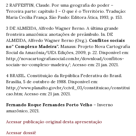
2 RAFFESTIN, Claude. Por uma geografia do poder –
Terceira parte: capítulo I – O que é o Território. Tradução:
Maria Cecília França. São Paulo: Editora Ática, 1993, p. 153.
3 DE ALMEIDA, Alfredo Wagner Berno. A última grande
fronteira amazônica: anotações de preâmbulo. In. DE
ALMEIDA, Alfredo Wagner Berno (Org.).
Conflitos sociais
no” Complexo Madeira”.
Manaus: Projeto Nova Cartografia
Social da Amazônia/UEA Edições, 2009, p. 22. Disponível em:
http://novacartografiasocial.com.br/download/conflitos-
sociais-no-complexo-madeira/; Acesso em: 21 jan. 2021.
4 BRASIL. Constituição da República Federativa do Brasil.
Brasília, 5 de outubro de 1988. Disponível em:
http://www.planalto.gov.br/ccivil_03/constituicao/constitui
cao.htm; Acesso em: 21 jan. 2021.
Fernando Roque Fernandes Porto Velho
– Inverno
amazônico, 2021.
Acessar publicação original desta apresentação
Acessar dossiê