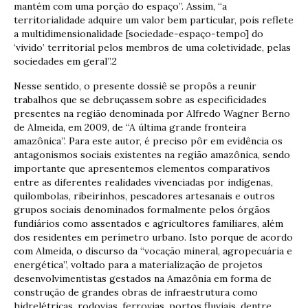
mantém com uma porção do espaço”. Assim, “a
territorialidade adquire um valor bem particular, pois reflete
a multidimensionalidade [sociedade-espaço-tempo] do
‘vivido’ territorial pelos membros de uma coletividade, pelas
sociedades em geral”.2
Nesse sentido, o presente dossiê se propôs a reunir
trabalhos que se debruçassem sobre as especificidades
presentes na região denominada por Alfredo Wagner Berno
de Almeida, em 2009, de “A última grande fronteira
amazônica”. Para este autor, é preciso pôr em evidência os
antagonismos sociais existentes na região amazônica, sendo
importante que apresentemos elementos comparativos
entre as diferentes realidades vivenciadas por indígenas,
quilombolas, ribeirinhos, pescadores artesanais e outros
grupos sociais denominados formalmente pelos órgãos
fundiários como assentados e agricultores familiares, além
dos residentes em perímetro urbano. Isto porque de acordo
com Almeida, o discurso da “vocação mineral, agropecuária e
energética”, voltado para a materialização de projetos
desenvolvimentistas gestados na Amazônia em forma de
construção de grandes obras de infraestrutura como
hidrelétricas, rodovias, ferrovias, portos fluviais, dentre