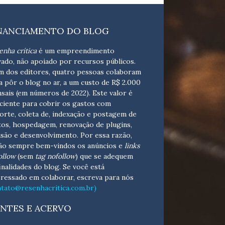
NANCIAMENTO DO BLOG
enha crítica
é um empreendimento
vado, não apoiado por recursos públicos.
m dos editores, quatro pessoas colaboram
a pôr o blog no ar, a um custo de R$ 2.000
sais (em números de 2022). Este valor é
iciente para cobrir os gastos com
orte, coleta de, indexação e postagem de
tos, hospedagem, renovação de plugins,
isão e desenvolvimento.
Por essa razão,
ão sempre bem-vindos os anúncios e
links
ollow
(sem
tag nofollow
) que se adequem
finalidades do blog. Se você está
eressado em colaborar,
escreva para nós
ntato@resenhacritica.com.br)
NTES E ACERVO