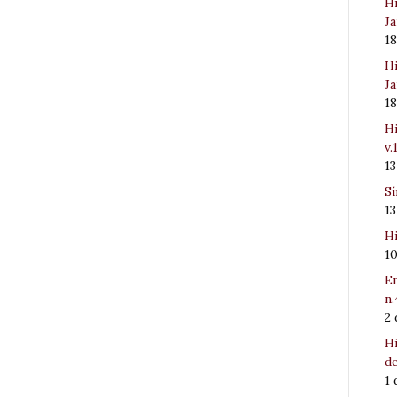
Hi
Ja
1
Hi
Ja
1
Hi
v.
1
Sí
1
Hi
1
Em
n.
2
Hi
de
1