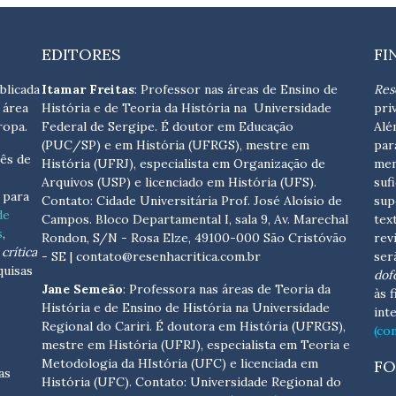
EDITORES
FI
blicada
Itamar Freitas
: Professor nas áreas de Ensino de
Res
 área
História e de Teoria da História na Universidade
pri
ropa.
Federal de Sergipe. É doutor em Educação
Alé
(PUC/SP) e em História (UFRGS), mestre em
par
ês de
História (UFRJ), especialista em Organização de
men
Arquivos (USP) e licenciado em História (UFS).
suf
s para
Contato:
Cidade Universitária Prof. José Aloísio de
sup
de
Campos. Bloco Departamental I, sala 9, Av. Marechal
tex
s
,
Rondon, S/N - Rosa Elze, 49100-000 São Cristóvão
rev
crítica
- SE
| contato@resenhacritica.com.br
ser
quisas
dof
Jane Semeão
: Professora nas áreas de Teoria da
às 
História e de Ensino de História na Universidade
int
Regional do Cariri. É doutora em História (UFRGS),
(co
mestre em História (UFRJ), especialista em Teoria e
Metodologia da HIstória (UFC) e licenciada em
FO
as
História (UFC). Contato:
Universidade Regional do