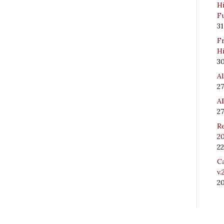
Hi
Fu
31
Fr
Hi
3
Al
27
Al
27
Re
20
22
Ca
v.
2