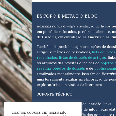
ESCOPO E META DO BLOG
Resenha crítica
divulga a avaliação de livros pu
em periódicos focados, preferencialmente, na
de História, em circulação na América e na Eu
Também disponibiliza apresentações de dossi
artigo, sumários de periódicos,
lista de livros
resenhados
,
listas de dossiês de artigos
, link
os arquivos das revistas e índices de
objetos 
resenha
,
objetos de dossiês
e de
profissionai
atualizados
mensalmente
. Isso faz de
Resenha 
uma ferramenta auxiliar na elaboração de pes
exploratórias e revisões da literatura.
SUPORTE TÉCNICO
Para eventuais problemas de lentidão, links
quebrados, senhas e erros de informação (dat
Usamos cookies em nosso site
tópicas, cronológicas, grafia dos nomes etc.),