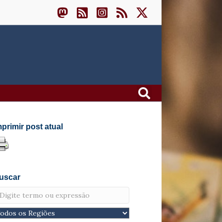
mprimir post atual
uscar