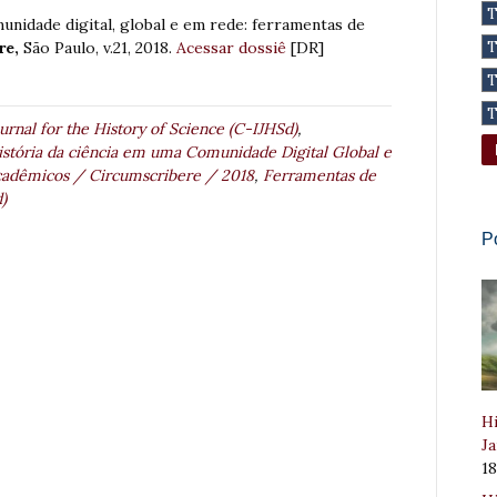
unidade digital, global e em rede: ferramentas de
re,
São Paulo, v.21, 2018.
Acessar dossiê
[DR]
urnal for the History of Science (C-IJHSd)
,
stória da ciência em uma Comunidade Digital Global e
cadêmicos / Circumscribere / 2018
,
Ferramentas de
)
P
Hi
Ja
1