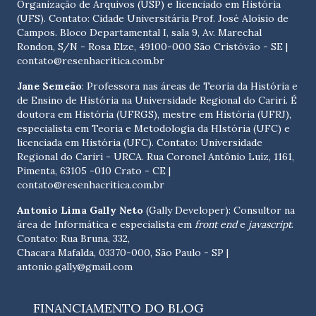
Organização de Arquivos (USP) e licenciado em História
(UFS). Contato:
Cidade Universitária Prof. José Aloísio de
Campos. Bloco Departamental I, sala 9, Av. Marechal
Rondon, S/N - Rosa Elze, 49100-000 São Cristóvão - SE
|
contato@resenhacritica.com.br
Jane Semeão
: Professora nas áreas de Teoria da História e
de Ensino de História na Universidade Regional do Cariri. É
doutora em História (UFRGS), mestre em História (UFRJ),
especialista em Teoria e Metodologia da HIstória (UFC) e
licenciada em História (UFC). Contato:
Universidade
Regional do Cariri - URCA. Rua Coronel Antônio Luíz, 1161,
Pimenta, 63105 -010 Crato - CE
|
contato@resenhacritica.com.br
Antonio Lima Gally Neto
(Gally Developer): Consultor na
área de Informática e especialista em
front end
e
javascript
.
Contato: Rua Bruna, 332,
Chacara Mafalda, 03370-000, São Paulo - SP |
antonio.gally@gmail.com
FINANCIAMENTO DO BLOG