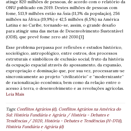
atinge 820 milhões de pessoas, de acordo com o relatório da
ONU publicado em 2019. Destes milhões de pessoas com
fome, 513,9 milhões estão na Ásia (11,3% da população), 256
milhões na África (19,9%) e 42,5 milhões (6,5%) na América
Latina e no Caribe, tornando-se, assim, o grande desafio
para atingir uma das metas de Desenvolvimento Sustentável
(ODS), que prevê fome zero até 2030.[1]
Esse problema perpassa por reflexões e estudos histórico,
sociológico, antropológico, entre outros, dos processos
estruturais e simbólicos de exclusão social, fruto da história
da ocupação espacial através do apossamento, da expansão,
expropriação e dominação que, por sua vez, processaram-se
sincronicamente ao projeto “civilizatório” e “modernizante”
de racionalização econômica, bem como da relação entre o
acesso à terra, o desenvolvimento e as revoluções agrícolas.
Leia Mais
Tags:
Conflitos Agrários (d)
,
Conflitos Agrários na América do
Sul: História Fundiária e Agrária / História - Debates e
Tendências / 2020
,
História - Debates e Tendências (H-DTd)
,
História Fundiária e Agrária (d)