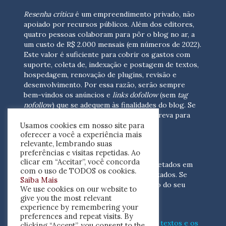
Resenha crítica
é um empreendimento privado, não
apoiado por recursos públicos. Além dos editores,
quatro pessoas colaboram para pôr o blog no ar, a
um custo de R$ 2.000 mensais (em números de 2022).
Este valor é suficiente para cobrir os gastos com
suporte, coleta de, indexação e postagem de textos,
hospedagem, renovação de plugins, revisão e
desenvolvimento.
Por essa razão, serão sempre
bem-vindos os anúncios e
links dofollow
(sem
tag
nofollow
) que se adequem às finalidades do blog. Se
você está interessado em colaborar,
escreva para
Usamos cookies em nosso site para
nós
(contato@resenhacritica.com.br)
oferecer a você a experiência mais
relevante, lembrando suas
FONTES E ACERVO
preferências e visitas repetidas. Ao
clicar em “Aceitar”, você concorda
As resenhas, dossiês e sumários são coletados em
com o uso de TODOS os cookies.
periódicos acadêmicos e sites especializados. Se
Saiba Mais
você tem interesse em divulgar o acervo do seu
We use cookies on our website to
periódico, escreva para nós
give you the most relevant
(contato@resenhacritica.com.br)
experience by remembering your
preferences and repeat visits. By
Conheça o
modo
como processamos os textos e os
clicking “Accept”, you consent to the