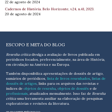
22 de agosto de 2024
Cadernos de História. Belo Horizonte, v.24, n.41, 2023.
20 de agosto de 2024
ESCOPO E META DO BLOG
Resenha crítica
divulga a avaliação de livros publicada em
periódicos focados, preferencialmente, na área de História,
em circulação na América e na Europa.
Também disponibiliza apresentações de dossiês de artigo,
sumários de periódicos,
lista de livros resenhados
,
listas de
dossiês de artigos
, links para os arquivos das revistas e
índices de
objetos de resenha
,
objetos de dossiês
e de
profissionais
, atualizados
mensalmente
. Isso faz de
Resenha
crítica
uma ferramenta auxiliar na elaboração de pesquisas
exploratórias e revisões da literatura.