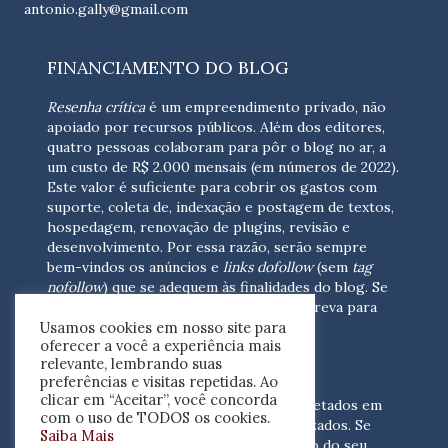
antonio.gally@gmail.com
FINANCIAMENTO DO BLOG
Resenha crítica
é um empreendimento privado, não
apoiado por recursos públicos. Além dos editores,
quatro pessoas colaboram para pôr o blog no ar, a
um custo de R$ 2.000 mensais (em números de 2022).
Este valor é suficiente para cobrir os gastos com
suporte, coleta de, indexação e postagem de textos,
hospedagem, renovação de plugins, revisão e
desenvolvimento.
Por essa razão, serão sempre
bem-vindos os anúncios e
links dofollow
(sem
tag
nofollow
) que se adequem às finalidades do blog. Se
você está interessado em colaborar,
escreva para
Usamos cookies em nosso site para
nós
(contato@resenhacritica.com.br)
oferecer a você a experiência mais
relevante, lembrando suas
FONTES E ACERVO
preferências e visitas repetidas. Ao
clicar em “Aceitar”, você concorda
As resenhas, dossiês e sumários são coletados em
com o uso de TODOS os cookies.
periódicos acadêmicos e sites especializados. Se
Saiba Mais
você tem interesse em divulgar o acervo do seu