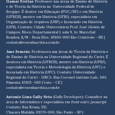
Itamar Freitas
: Professor nas áreas de Ensino de História
e de Teoria da História na Universidade Federal de
Sergipe. É doutor em Educação (PUC/SP) e em História
(UFRGS), mestre em História (UFRJ), especialista em
Organização de Arquivos (USP) e licenciado em História
(UFS). Contato:
Cidade Universitária Prof. José Aloísio de
Campos. Bloco Departamental I, sala 9, Av. Marechal
Rondon, S/N - Rosa Elze, 49100-000 São Cristóvão - SE
|
contato@resenhacritica.com.br
Jane Semeão
: Professora nas áreas de Teoria da História e
de Ensino de História na Universidade Regional do Cariri. É
doutora em História (UFRGS), mestre em História (UFRJ),
especialista em Teoria e Metodologia da HIstória (UFC) e
licenciada em História (UFC). Contato:
Universidade
Regional do Cariri - URCA. Rua Coronel Antônio Luíz, 1161,
Pimenta, 63105 -010 Crato - CE
|
contato@resenhacritica.com.br
Antonio Lima Gally Neto
(Gally Developer): Consultor na
área de Informática e especialista em
front end
e
javascript
.
Contato: Rua Bruna, 332,
Chacara Mafalda, 03370-000, São Paulo - SP |