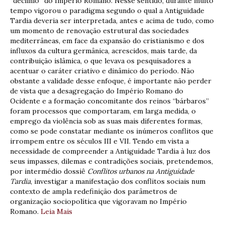
“declínio” do Império Romano. Nesse sentido, durante muito
tempo vigorou o paradigma segundo o qual a Antiguidade
Tardia deveria ser interpretada, antes e acima de tudo, como
um momento de renovação estrutural das sociedades
mediterrâneas, em face da expansão do cristianismo e dos
influxos da cultura germânica, acrescidos, mais tarde, da
contribuição islâmica, o que levava os pesquisadores a
acentuar o caráter criativo e dinâmico do período. Não
obstante a validade desse enfoque, é importante não perder
de vista que a desagregação do Império Romano do
Ocidente e a formação concomitante dos reinos “bárbaros”
foram processos que comportaram, em larga medida, o
emprego da violência sob as suas mais diferentes formas,
como se pode constatar mediante os inúmeros conflitos que
irrompem entre os séculos III e VII. Tendo em vista a
necessidade de compreender a Antiguidade Tardia à luz dos
seus impasses, dilemas e contradições sociais, pretendemos,
por intermédio dossiê
Conflitos urbanos na Antiguidade
Tardia
, investigar a manifestação dos conflitos sociais num
contexto de ampla redefinição dos parâmetros de
organização sociopolítica que vigoravam no Império
Romano.
Leia Mais