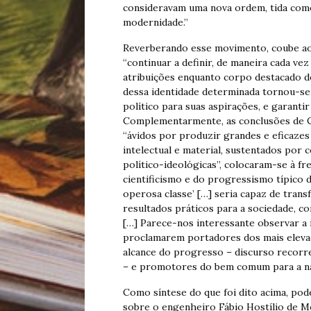
consideravam uma nova ordem, tida como
modernidade.”
Reverberando esse movimento, coube ao
“continuar a definir, de maneira cada vez 
atribuições enquanto corpo destacado de
dessa identidade determinada tornou-se-
político para suas aspirações, e garantir
Complementarmente, as conclusões de Ce
“ávidos por produzir grandes e eficaze
intelectual e material, sustentados por 
político-ideológicas”, colocaram-se à 
cientificismo e do progressismo típico d
operosa classe’ […] seria capaz de tran
resultados práticos para a sociedade, c
[…] Parece-nos interessante observar a
proclamarem portadores dos mais elevad
alcance do progresso – discurso recorre
– e promotores do bem comum para a na
Como síntese do que foi dito acima, po
sobre o engenheiro Fábio Hostílio de M