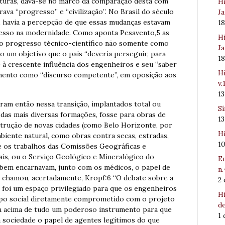
futuras, dava-se no marco da comparação desta com
Hi
ava “progresso” e “civilização”. No Brasil do século
Ja
, havia a percepção de que essas mudanças estavam
1
resso na modernidade. Como aponta Pesavento,5 as
Hi
am o progresso técnico-científico não somente como
Ja
mo um objetivo que o país “deveria perseguir, para
1
e à crescente influência dos engenheiros e seu “saber
Hi
imento como “discurso competente”, em oposição aos
v.
1
ram então nessa transição, implantados total ou
Sí
das mais diversas formações, fosse para obras de
1
trução de novas cidades (como Belo Horizonte, por
Hi
biente natural, como obras contra secas, estradas,
1
e os trabalhos das Comissões Geográficas e
ais, ou o Serviço Geológico e Mineralógico do
Em
 bem encarnavam, junto com os médicos, o papel de
n.
s chamou, acertadamente, Kropf:6 “O debate sobre a
2
 foi um espaço privilegiado para que os engenheiros
Hi
upo social diretamente comprometido com o projeto
de
ava acima de tudo um poderoso instrumento para que
1
 sociedade o papel de agentes legítimos do que