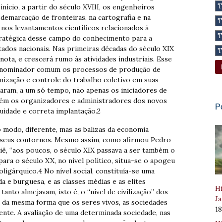
 início, a partir do século XVIII, os engenheiros
 demarcação de fronteiras, na cartografia e na
 nos levantamentos científicos relacionados à
stratégica desse campo do conhecimento para a
tados nacionais. Nas primeiras décadas do século XIX
 nota, e crescerá rumo às atividades industriais. Esse
denominador comum os processos de produção de
anização e controle do trabalho coletivo em suas
aram, a um só tempo, não apenas os iniciadores de
ém os organizadores e administradores dos novos
P
uidade e correta implantação.2
o modo, diferente, mas as balizas da economia
m seus contornos. Mesmo assim, como afirmou Pedro
ê, “aos poucos, o século XIX passava a ser também o
ara o século XX, no nível político, situa-se o apogeu
ligárquico.4 No nível social, constituía-se uma
e burguesa, e as classes médias e as elites
Hi
tanto almejavam, isto é, o “nível de civilização” dos
Ja
, da mesma forma que os seres vivos, as sociedades
1
nte. A avaliação de uma determinada sociedade, nas