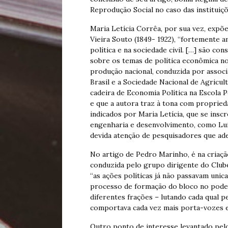
Reprodução Social no caso das instituiçõ
Maria Letícia Corrêa, por sua vez, expõe
Vieira Souto (1849- 1922), “fortemente 
política e na sociedade civil. […] são c
sobre os temas de política econômica n
produção nacional, conduzida por associ
Brasil e a Sociedade Nacional de Agricu
cadeira de Economia Política na Escola P
e que a autora traz à tona com propried
indicados por Maria Letícia, que se insc
engenharia e desenvolvimento, como Lui
devida atenção de pesquisadores que ad
No artigo de Pedro Marinho, é na criaçã
conduzida pelo grupo dirigente do Clube 
“as ações políticas já não passavam unic
processo de formação do bloco no poder 
diferentes frações – lutando cada qual p
comportava cada vez mais porta-vozes e 
Outro ponto de interesse levantado pelo