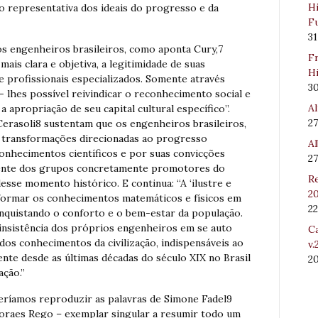
Hi
 representativa dos ideais do progresso e da
Fu
31
s engenheiros brasileiros, como aponta Cury,7
Fr
mais clara e objetiva, a legitimidade de suas
Hi
 profissionais especializados. Somente através
3
 lhes possível reivindicar o reconhecimento social e
Al
 a apropriação de seu capital cultural específico”.
27
rasoli8 sustentam que os engenheiros brasileiros,
s transformações direcionadas ao progresso
Al
conhecimentos científicos e por suas convicções
27
frente dos grupos concretamente promotores do
Re
esse momento histórico. E continua: “A ‘ilustre e
20
sformar os conhecimentos matemáticos e físicos em
22
onquistando o conforto e o bem-estar da população.
 insistência dos próprios engenheiros em se auto
Ca
os conhecimentos da civilização, indispensáveis ao
v.
nte desde as últimas décadas do século XIX no Brasil
2
ção.”
deríamos reproduzir as palavras de Simone Fadel9
oraes Rego – exemplar singular a resumir todo um