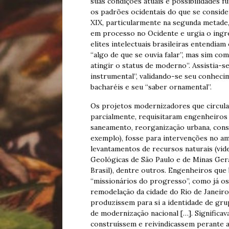
suas condições atuais e possibilidades 
os padrões ocidentais do que se consider
XIX, particularmente na segunda metade
em processo no Ocidente e urgia o ing
elites intelectuais brasileiras entendi
“algo de que se ouvia falar”, mas sim co
atingir o status de moderno”. Assistia-s
instrumental”, validando-se seu conhec
bacharéis e seu “saber ornamental”.
Os projetos modernizadores que circula
parcialmente, requisitaram engenheiros 
saneamento, reorganização urbana, cons
exemplo), fosse para intervenções no am
levantamentos de recursos naturais (vid
Geológicas de São Paulo e de Minas Ger
Brasil), dentre outros. Engenheiros que
“missionários do progresso”, como já o
remodelação da cidade do Rio de Janeiro
produzissem para si a identidade de gr
de modernização nacional […]. Signific
construíssem e reivindicassem perante a