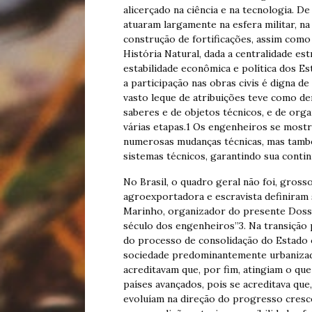
alicerçado na ciência e na tecnologia. De
atuaram largamente na esfera militar, na
construção de fortificações, assim como
História Natural, dada a centralidade e
estabilidade econômica e política dos Es
a participação nas obras civis é digna de
vasto leque de atribuições teve como 
saberes e de objetos técnicos, e de org
várias etapas.1 Os engenheiros se mostr
numerosas mudanças técnicas, mas tamb
sistemas técnicos, garantindo sua contin
No Brasil, o quadro geral não foi, gross
agroexportadora e escravista definira
Marinho, organizador do presente Dossi
século dos engenheiros”3. Na transição p
do processo de consolidação do Estado o
sociedade predominantemente urbanizada 
acreditavam que, por fim, atingiam o que 
países avançados, pois se acreditava que
evoluíam na direção do progresso cresce