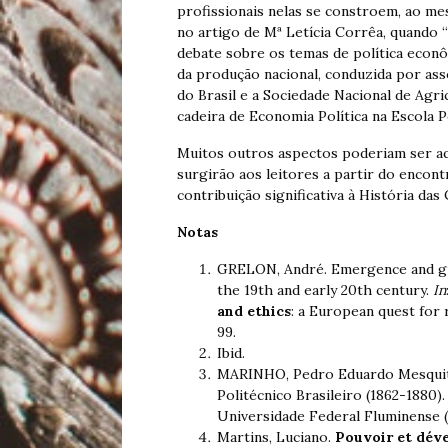
profissionais nelas se constroem, ao me
no artigo de Mª Letícia Corrêa, quando 
debate sobre os temas de política eco
da produção nacional, conduzida por ass
do Brasil e a Sociedade Nacional de Agr
cadeira de Economia Política na Escola Po
Muitos outros aspectos poderiam ser aq
surgirão aos leitores a partir do encon
contribuição significativa à História das
Notas
GRELON, André. Emergence and gr
the 19th and early 20th century.
In
and ethics
: a European quest for 
99.
Ibid.
MARINHO, Pedro Eduardo Mesquit
Politécnico Brasileiro (1862-1880).
Universidade Federal Fluminense (M
Martins, Luciano.
Pouvoir et dé