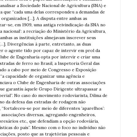
analisar a Sociedade Nacional de Agricultura (SNA) e
tra que “cada uma delas correspondeu a demandas de
 organizados […]. A disputa entre ambas as
izar-se, em 1909, uma antiga reivindicação da SNA no
 nacional’: a recriação do Ministério da Agricultura,
 ambas as instituições almejavam inscrever seus
…]. Divergências à parte, entretanto, as duas
r o agente tido por capaz de intervir em prol da
Clube de Engenharia opta por intervir e criar uma
stradas de ferro no Brasil, a Inspetoria Geral das
ado a cabo por meio de Congresso e Exposição
“a capacidade de organizar uma agência e
enciava o Clube de Engenharia de outras associações
ue garantiu àquele Grupo Dirigente ultrapassar a
erial”. No caso do movimento rodoviarista, Dilma de
no da defesa das estradas de rodagem não
, “fortaleceu-se por meio de diferentes ‘aparelhos’:
o e associações diversas, agregando engenheiros,
presários etc., que defendiam a opção rodoviária,
sticas do país”. Mesmo com o foco no indivíduo não
ociações, posto que as trajetórias pessoais e