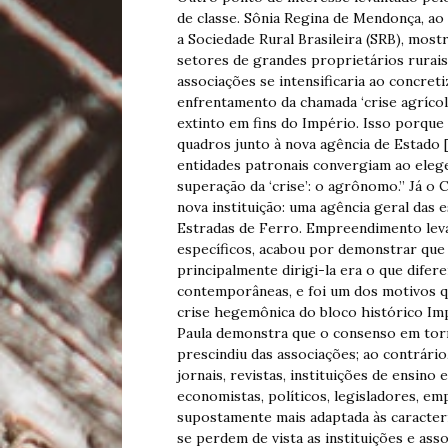
de classe. Sônia Regina de Mendonça, ao 
a Sociedade Rural Brasileira (SRB), mos
setores de grandes proprietários rurais
associações se intensificaria ao concret
enfrentamento da chamada ‘crise agrícola
extinto em fins do Império. Isso porque
quadros junto à nova agência de Estado [
entidades patronais convergiam ao elege
superação da ‘crise’: o agrônomo.” Já o 
nova instituição: uma agência geral das e
Estradas de Ferro. Empreendimento lev
específicos, acabou por demonstrar que 
principalmente dirigi-la era o que difer
contemporâneas, e foi um dos motivos q
crise hegemônica do bloco histórico Imp
Paula demonstra que o consenso em tor
prescindiu das associações; ao contrário
jornais, revistas, instituições de ensin
economistas, políticos, legisladores, em
supostamente mais adaptada às caracterí
se perdem de vista as instituições e ass