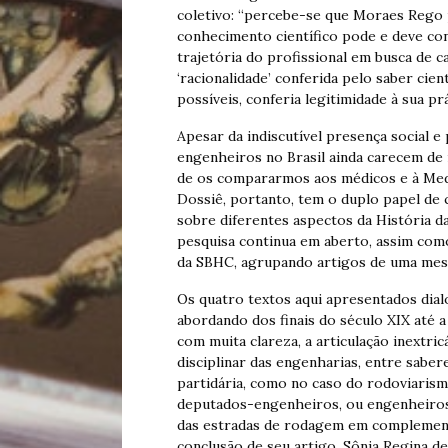
coletivo: “percebe-se que Moraes Rego p
conhecimento científico pode e deve con
trajetória do profissional em busca de c
‘racionalidade’ conferida pelo saber cient
possíveis, conferia legitimidade à sua pr
Apesar da indiscutível presença social e p
engenheiros no Brasil ainda carecem de
de os compararmos aos médicos e à Medi
Dossiê, portanto, tem o duplo papel de 
sobre diferentes aspectos da História 
pesquisa continua em aberto, assim com
da SBHC, agrupando artigos de uma mesm
Os quatro textos aqui apresentados dia
abordando dos finais do século XIX até
com muita clareza, a articulação inextric
disciplinar das engenharias, entre sabere
partidária, como no caso do rodoviaris
deputados-engenheiros, ou engenheiro
das estradas de rodagem em complementa
conclusão de seu artigo, Sônia Regina d