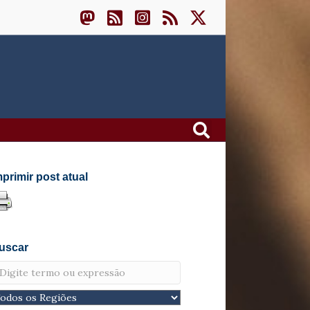
mprimir post atual
uscar