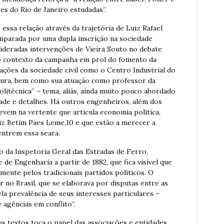
es do Rio de Janeiro estudadas”.
 essa relação através da trajetória de Luiz Rafael
amparada por uma dupla inscrição na sociedade
onsideradas intervenções de Vieira Souto no debate
o contexto da campanha em prol do fomento da
ações da sociedade civil como o Centro Industrial do
ltura, bem como sua atuação como professor da
olitécnica” – tema, aliás, ainda muito pouco abordado
ade e detalhes. Há outros engenheiros, além dos
revem na vertente que articula economia política,
z Betim Paes Leme,10 e que estão a merecer a
entrem essa seara.
o da Inspetoria Geral das Estradas de Ferro,
de Engenharia a partir de 1882, que fica visível que
amente pelos tradicionais partidos políticos. O
no Brasil, que se elaborava por disputas entre as
ela prevalência de seus interesses particulares –
agências em conflito”.
s textos toca o papel das associações e entidades