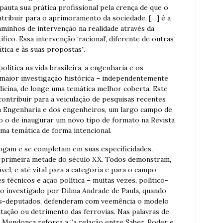
auta sua prática profissional pela crença de que o
tribuir para o aprimoramento da sociedade. […] é a
aminhos de intervenção na realidade através da
ífico. Essa intervenção ‘racional’, diferente de outras
ática e às suas propostas”.
olítica na vida brasileira, a engenharia e os
 maior investigação histórica – independentemente
cina, de longe uma temática melhor coberta. Este
contribuir para a veiculação de pesquisas recentes
da Engenharia e dos engenheiros, um largo campo de
o o de inaugurar um novo tipo de formato na Revista
a temática de forma intencional.
logam e se completam em suas especificidades,
 a primeira metade do século XX. Todos demonstram,
ável, e até vital para a categoria e para o campo
s técnicos e ação política – muitas vezes, político-
mo investigado por Dilma Andrade de Paula, quando
s-deputados, defenderam com veemência o modelo
ção ou detrimento das ferrovias. Nas palavras de
e Mendonça reforça a “a relação entre Saber, Poder e