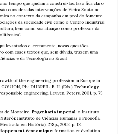
smo tempo que ajudam a construí-las. Isso fica claro
“são consideradas intervenções de Vieira Souto no
nômica no contexto da campanha em prol do fomento
ociações da sociedade civil como o Centro Industrial
icultura, bem como sua atuação como professor da
litécnica”.
ui levantados e, certamente, novas questões
tro com esses textos que, sem dúvida, trazem uma
 Ciências e da Tecnologia no Brasil.
owth of the engineering profession in Europe in
: GOUJON, Ph.; DUBREIL, B. H. (Eds.)
Technology
responsible engineering. Leuven, Peters, 2001, p. 75-
a de Monteiro.
Engenharia imperial
: o Instituto
 Niterói: Instituto de Ciências Humanas e Filosofia,
estrado em História), 278p., 2002, p. 18.
veloppement économique:
formation et évolution