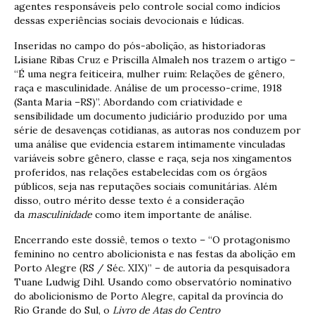
agentes responsáveis pelo controle social como indícios
dessas experiências sociais devocionais e lúdicas.
Inseridas no campo do pós-abolição, as historiadoras
Lisiane Ribas Cruz e Priscilla Almaleh nos trazem o artigo –
“É uma negra feiticeira, mulher ruim: Relações de gênero,
raça e masculinidade. Análise de um processo-crime, 1918
(Santa Maria –RS)”. Abordando com criatividade e
sensibilidade um documento judiciário produzido por uma
série de desavenças cotidianas, as autoras nos conduzem por
uma análise que evidencia estarem intimamente vinculadas
variáveis sobre gênero, classe e raça, seja nos xingamentos
proferidos, nas relações estabelecidas com os órgãos
públicos, seja nas reputações sociais comunitárias. Além
disso, outro mérito desse texto é a consideração
da
masculinidade
como item importante de análise.
Encerrando este dossiê, temos o texto – “O protagonismo
feminino no centro abolicionista e nas festas da abolição em
Porto Alegre (RS / Séc. XIX)” – de autoria da pesquisadora
Tuane Ludwig Dihl. Usando como observatório nominativo
do abolicionismo de Porto Alegre, capital da província do
Rio Grande do Sul, o
Livro de Atas do Centro