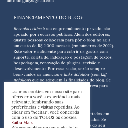
antonio.gally@gmail.com
FINANCIAMENTO DO BLOG
Resenha crítica
é um empreendimento privado, não
apoiado por recursos públicos. Além dos editores,
quatro pessoas colaboram para pôr o blog no ar, a
um custo de R$ 2.000 mensais (em números de 2022).
Este valor é suficiente para cobrir os gastos com
suporte, coleta de, indexação e postagem de textos,
hospedagem, renovação de plugins, revisão e
desenvolvimento.
Por essa razão, serão sempre
bem-vindos os anúncios e
links dofollow
(sem
tag
nofollow
) que se adequem às finalidades do blog. Se
você está interessado em colaborar,
escreva para
Usamos cookies em nosso site para
nós
(contato@resenhacritica.com.br)
oferecer a você a experiência mais
relevante, lembrando suas
FONTES E ACERVO
preferências e visitas repetidas. Ao
clicar em “Aceitar”, você concorda
As resenhas, dossiês e sumários são coletados em
com o uso de TODOS os cookies.
periódicos acadêmicos e sites especializados. Se
Saiba Mais
você tem interesse em divulgar o acervo do seu
We use cookies on our website to