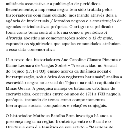
militância associativa e a publicação de periódicos.
Recentemente, a imprensa negra tem sido tratada pelos
historiadores com mais cuidado, mostrando através dela a
agência de intelectuais / letrados negros e a constituição de
agendas reivindicativas próprias. O artigo ora publicado
toma como tema central a forma como o periódico
A
Alvorada
, abordou as comemorações sobre o
13 de maio
,
captando os significados que aquelas comunidades atribuíam
a essa data comemorativa.
Já o texto dos historiadores Ane Caroline Câmara Pimenta e
Elaine Leonara de Vargas Sodré – “A escravidão no Arraial
do Tejuco (1731-1733): ensaio acerca da dinâmica social e
hierarquização, sob a ótica dos registros batismais”, analisa a
escravidão negra no arraial do Tejuco, na então capitania de
Minas Gerais. A pesquisa maneja os batismos católicos de
escravizados, ocorridos entre os anos de 1731 a 1733 naquela
paróquia, tratando de temas como comportamentos,
hierarquias sociais, compadrios e relações conjugais.
O historiador Matheus Batalha Bom investiga há anos a
presença negra na região fronteiriça entre o Brasil e o
Uruguai e esta é a temática de seu artigo – “Margens de