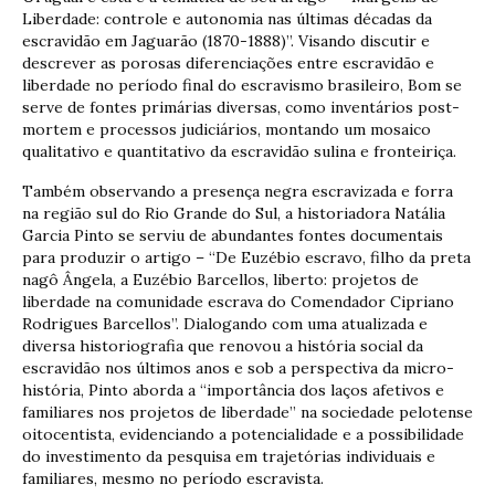
Liberdade: controle e autonomia nas últimas décadas da
escravidão em Jaguarão (1870-1888)”. Visando discutir e
descrever as porosas diferenciações entre escravidão e
liberdade no período final do escravismo brasileiro, Bom se
serve de fontes primárias diversas, como inventários post-
mortem e processos judiciários, montando um mosaico
qualitativo e quantitativo da escravidão sulina e fronteiriça.
Também observando a presença negra escravizada e forra
na região sul do Rio Grande do Sul, a historiadora Natália
Garcia Pinto se serviu de abundantes fontes documentais
para produzir o artigo – “De Euzébio escravo, filho da preta
nagô Ângela, a Euzébio Barcellos, liberto: projetos de
liberdade na comunidade escrava do Comendador Cipriano
Rodrigues Barcellos”. Dialogando com uma atualizada e
diversa historiografia que renovou a história social da
escravidão nos últimos anos e sob a perspectiva da micro-
história, Pinto aborda a “importância dos laços afetivos e
familiares nos projetos de liberdade” na sociedade pelotense
oitocentista, evidenciando a potencialidade e a possibilidade
do investimento da pesquisa em trajetórias individuais e
familiares, mesmo no período escravista.