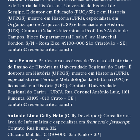
e de Teoria da História na Universidade Federal de
Sergipe. É doutor em Educação (PUC/SP) e em História
(UFRGS), mestre em História (UFRJ), especialista em
Organização de Arquivos (USP) e licenciado em História
(UFS). Contato:
Cidade Universitária Prof. José Aloísio de
Campos. Bloco Departamental I, sala 9, Av. Marechal
Rondon, S/N - Rosa Elze, 49100-000 São Cristóvão - SE
|
contato@resenhacritica.com.br
Jane Semeão
: Professora nas áreas de Teoria da História e
de Ensino de História na Universidade Regional do Cariri. É
doutora em História (UFRGS), mestre em História (UFRJ),
especialista em Teoria e Metodologia da HIstória (UFC) e
licenciada em História (UFC). Contato:
Universidade
Regional do Cariri - URCA. Rua Coronel Antônio Luíz, 1161,
Pimenta, 63105 -010 Crato - CE
|
contato@resenhacritica.com.br
Antonio Lima Gally Neto
(Gally Developer): Consultor na
área de Informática e especialista em
front end
e
javascript
.
Contato: Rua Bruna, 332,
Chacara Mafalda, 03370-000, São Paulo - SP |