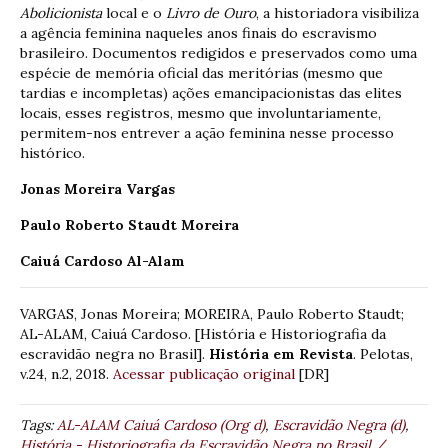
Abolicionista
local e o
Livro de Ouro
, a historiadora visibiliza
a agência feminina naqueles anos finais do escravismo
brasileiro. Documentos redigidos e preservados como uma
espécie de memória oficial das meritórias (mesmo que
tardias e incompletas) ações emancipacionistas das elites
locais, esses registros, mesmo que involuntariamente,
permitem-nos entrever a ação feminina nesse processo
histórico.
Jonas Moreira Vargas
Paulo Roberto Staudt Moreira
Caiuá Cardoso Al-Alam
VARGAS, Jonas Moreira; MOREIRA, Paulo Roberto Staudt;
AL-ALAM, Caiuá Cardoso. [História e Historiografia da
escravidão negra no Brasil].
História em Revista
. Pelotas,
v.24, n.2, 2018.
Acessar publicação original
[DR]
Tags:
AL-ALAM Caiuá Cardoso (Org d)
,
Escravidão Negra (d)
,
História - Historiografia da Escravidão Negra no Brasil /