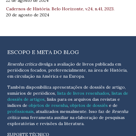
22 de agosto de 2024
Cadernos de História. Belo Horizonte, v.24, n.41, 2023.
20 de agosto de 2024
ESCOPO E META DO BLOG
Resenha crítica
divulga a avaliação de livros publicada em
periódicos focados, preferencialmente, na área de História,
em circulação na América e na Europa.
Também disponibiliza apresentações de dossiês de artigo,
sumários de periódicos,
lista de livros resenhados
,
listas de
dossiês de artigos
, links para os arquivos das revistas e
índices de
objetos de resenha
,
objetos de dossiês
e de
profissionais
, atualizados
mensalmente
. Isso faz de
Resenha
crítica
uma ferramenta auxiliar na elaboração de pesquisas
exploratórias e revisões da literatura.
SUPORTE TÉCNICO