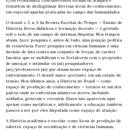
e/ou revisionista, com diferentes formas de ataques e
tentativas de deslegitimar diversas áreas do conhecimento,
em especial aquelas praticadas no campo das humanidades.
O dossiê v. 2, n. 5 da Revista Escritas do Tempo — Ensino de
História, livros didáticos e formação docente — é gestado
sob o solo de um campo de intensas disputas. Nos tempos
atuais, fazer pesquisa é, antes de tudo, uma posição política
de resistência. Fazer pesquisa em ciências humanas é uma
decisão de luta contra um conjunto de forças, de caráter
fascista, que se mobilizam e se fortalecem com o propósito
de ameaçar e intimidar os (as) pesquisadores
(as)/professores (as) que atuam nesse espaço de
enfrentamento. O dossiê nasce, portanto, em um estado de
tensão. Nos últimos anos, a História no Brasil — como
espaço de produção de conhecimento — tornou-se um dos
palcos onde se enfrentam inúmeros atores, incluindo
soldados, generais e coronéis. Esses não aparecem aqui
apenas como metáforas e, infelizmente, a educação também
passou a ser por eles disputada como espaço de atuação.
A História acadêmica e escolar, como lócus de produção de
saberes, espaço de socialização e de vivências humanas,