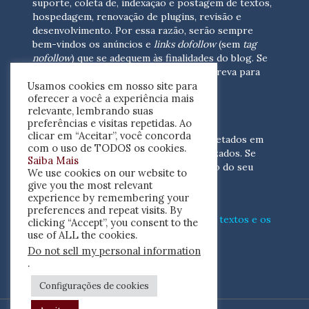
suporte, coleta de, indexação e postagem de textos,
hospedagem, renovação de plugins, revisão e
desenvolvimento.
Por essa razão, serão sempre
bem-vindos os anúncios e
links dofollow
(sem
tag
nofollow
) que se adequem às finalidades do blog. Se
você está interessado em colaborar,
escreva para
Usamos cookies em nosso site para
nós
(contato@resenhacritica.com.br)
oferecer a você a experiência mais
relevante, lembrando suas
FONTES E ACERVO
preferências e visitas repetidas. Ao
clicar em “Aceitar”, você concorda
As resenhas, dossiês e sumários são coletados em
com o uso de TODOS os cookies.
periódicos acadêmicos e sites especializados. Se
Saiba Mais
você tem interesse em divulgar o acervo do seu
We use cookies on our website to
periódico, escreva para nós
give you the most relevant
(contato@resenhacritica.com.br)
experience by remembering your
preferences and repeat visits. By
Conheça o
modo
como processamos os textos e os
clicking “Accept”, you consent to the
índices
disponibilizados neste blog.
use of ALL the cookies.
Do not sell my personal information
ISSN 2764-0302
.
Configurações de cookies