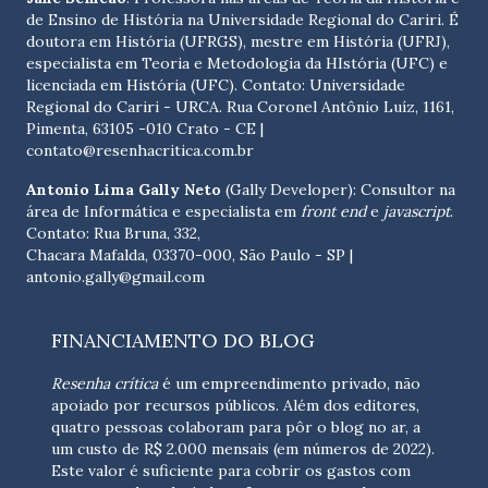
de Ensino de História na Universidade Regional do Cariri. É
doutora em História (UFRGS), mestre em História (UFRJ),
especialista em Teoria e Metodologia da HIstória (UFC) e
licenciada em História (UFC). Contato:
Universidade
Regional do Cariri - URCA. Rua Coronel Antônio Luíz, 1161,
Pimenta, 63105 -010 Crato - CE
|
contato@resenhacritica.com.br
Antonio Lima Gally Neto
(Gally Developer): Consultor na
área de Informática e especialista em
front end
e
javascript
.
Contato: Rua Bruna, 332,
Chacara Mafalda, 03370-000, São Paulo - SP |
antonio.gally@gmail.com
FINANCIAMENTO DO BLOG
Resenha crítica
é um empreendimento privado, não
apoiado por recursos públicos. Além dos editores,
quatro pessoas colaboram para pôr o blog no ar, a
um custo de R$ 2.000 mensais (em números de 2022).
Este valor é suficiente para cobrir os gastos com