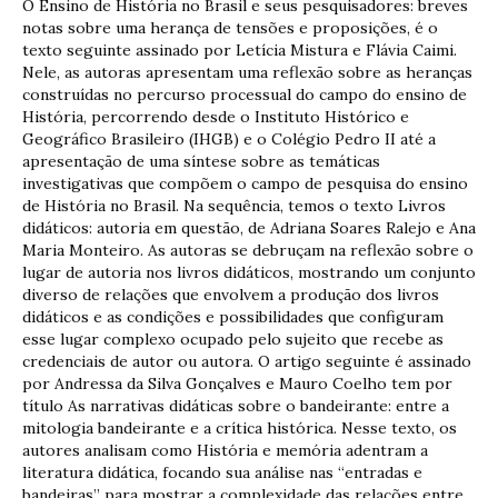
O Ensino de História no Brasil e seus pesquisadores: breves
notas sobre uma herança de tensões e proposições, é o
texto seguinte assinado por Letícia Mistura e Flávia Caimi.
Nele, as autoras apresentam uma reflexão sobre as heranças
construídas no percurso processual do campo do ensino de
História, percorrendo desde o Instituto Histórico e
Geográfico Brasileiro (IHGB) e o Colégio Pedro II até a
apresentação de uma síntese sobre as temáticas
investigativas que compõem o campo de pesquisa do ensino
de História no Brasil. Na sequência, temos o texto Livros
didáticos: autoria em questão, de Adriana Soares Ralejo e Ana
Maria Monteiro. As autoras se debruçam na reflexão sobre o
lugar de autoria nos livros didáticos, mostrando um conjunto
diverso de relações que envolvem a produção dos livros
didáticos e as condições e possibilidades que configuram
esse lugar complexo ocupado pelo sujeito que recebe as
credenciais de autor ou autora. O artigo seguinte é assinado
por Andressa da Silva Gonçalves e Mauro Coelho tem por
título As narrativas didáticas sobre o bandeirante: entre a
mitologia bandeirante e a crítica histórica. Nesse texto, os
autores analisam como História e memória adentram a
literatura didática, focando sua análise nas “entradas e
bandeiras” para mostrar a complexidade das relações entre