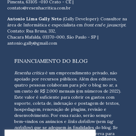
Pimenta, 63105 -010 Crato - CE
|
contato@resenhacritica.com.br
Antonio Lima Gally Neto
(Gally Developer): Consultor na
área de Informática e especialista em
front end
e
javascript
.
Contato: Rua Bruna, 332,
Chacara Mafalda, 03370-000, São Paulo - SP |
antonio.gally@gmail.com
FINANCIAMENTO DO BLOG
Resenha crítica
é um empreendimento privado, não
apoiado por recursos públicos. Além dos editores,
quatro pessoas colaboram para pôr o blog no ar, a
um custo de R$ 2.000 mensais (em números de 2022).
Este valor é suficiente para cobrir os gastos com
suporte, coleta de, indexação e postagem de textos,
hospedagem, renovação de plugins, revisão e
desenvolvimento.
Por essa razão, serão sempre
bem-vindos os anúncios e
links dofollow
(sem
tag
nofollow
) que se adequem às finalidades do blog. Se
você está interessado em colaborar,
escreva para