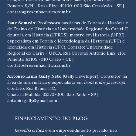
Rondon, S/N - Rosa Elze, 49100-000 São Cristóvão - SE
|
contato@resenhacritica.com.br
Jane Semeão
: Professora nas áreas de Teoria da História e
de Ensino de História na Universidade Regional do Cariri. É
doutora em História (UFRGS), mestre em História (UFRJ),
especialista em Teoria e Metodologia da HIstória (UFC) e
licenciada em História (UFC). Contato:
Universidade
Regional do Cariri - URCA. Rua Coronel Antônio Luíz, 1161,
Pimenta, 63105 -010 Crato - CE
|
contato@resenhacritica.com.br
Antonio Lima Gally Neto
(Gally Developer): Consultor na
área de Informática e especialista em
front end
e
javascript
.
Contato: Rua Bruna, 332,
Chacara Mafalda, 03370-000, São Paulo - SP |
antonio.gally@gmail.com
FINANCIAMENTO DO BLOG
Resenha crítica
é um empreendimento privado, não