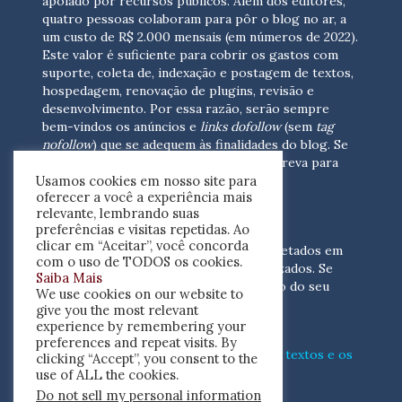
apoiado por recursos públicos. Além dos editores,
quatro pessoas colaboram para pôr o blog no ar, a
um custo de R$ 2.000 mensais (em números de 2022).
Este valor é suficiente para cobrir os gastos com
suporte, coleta de, indexação e postagem de textos,
hospedagem, renovação de plugins, revisão e
desenvolvimento.
Por essa razão, serão sempre
bem-vindos os anúncios e
links dofollow
(sem
tag
nofollow
) que se adequem às finalidades do blog. Se
você está interessado em colaborar,
escreva para
Usamos cookies em nosso site para
nós
(contato@resenhacritica.com.br)
oferecer a você a experiência mais
relevante, lembrando suas
FONTES E ACERVO
preferências e visitas repetidas. Ao
clicar em “Aceitar”, você concorda
As resenhas, dossiês e sumários são coletados em
com o uso de TODOS os cookies.
periódicos acadêmicos e sites especializados. Se
Saiba Mais
você tem interesse em divulgar o acervo do seu
We use cookies on our website to
periódico, escreva para nós
give you the most relevant
(contato@resenhacritica.com.br)
experience by remembering your
preferences and repeat visits. By
Conheça o
modo
como processamos os textos e os
clicking “Accept”, you consent to the
índices
disponibilizados neste blog.
use of ALL the cookies.
Do not sell my personal information