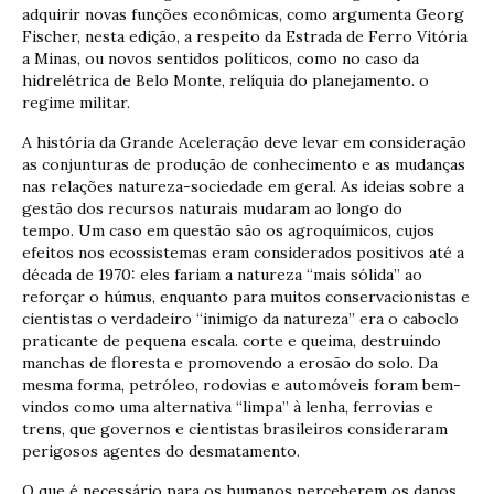
adquirir novas funções econômicas, como argumenta Georg
Fischer, nesta edição, a respeito da Estrada de Ferro Vitória
a Minas, ou novos sentidos políticos, como no caso da
hidrelétrica de Belo Monte, relíquia do planejamento. o
regime militar.
A história da Grande Aceleração deve levar em consideração
as conjunturas de produção de conhecimento e as mudanças
nas relações natureza-sociedade em geral. As ideias sobre a
gestão dos recursos naturais mudaram ao longo do
tempo. Um caso em questão são os agroquímicos, cujos
efeitos nos ecossistemas eram considerados positivos até a
década de 1970: eles fariam a natureza “mais sólida” ao
reforçar o húmus, enquanto para muitos conservacionistas e
cientistas o verdadeiro “inimigo da natureza” era o caboclo
praticante de pequena escala. corte e queima, destruindo
manchas de floresta e promovendo a erosão do solo. Da
mesma forma, petróleo, rodovias e automóveis foram bem-
vindos como uma alternativa “limpa” à lenha, ferrovias e
trens, que governos e cientistas brasileiros consideraram
perigosos agentes do desmatamento.
O que é necessário para os humanos perceberem os danos