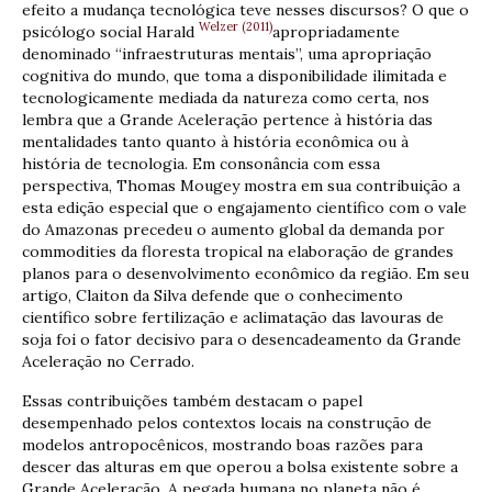
efeito a mudança tecnológica teve nesses discursos? O que o
Welzer (2011)
psicólogo social Harald
apropriadamente
denominado “infraestruturas mentais”, uma apropriação
cognitiva do mundo, que toma a disponibilidade ilimitada e
tecnologicamente mediada da natureza como certa, nos
lembra que a Grande Aceleração pertence à história das
mentalidades tanto quanto à história econômica ou à
história de tecnologia. Em consonância com essa
perspectiva, Thomas Mougey mostra em sua contribuição a
esta edição especial que o engajamento científico com o vale
do Amazonas precedeu o aumento global da demanda por
commodities da floresta tropical na elaboração de grandes
planos para o desenvolvimento econômico da região. Em seu
artigo, Claiton da Silva defende que o conhecimento
científico sobre fertilização e aclimatação das lavouras de
soja foi o fator decisivo para o desencadeamento da Grande
Aceleração no Cerrado.
Essas contribuições também destacam o papel
desempenhado pelos contextos locais na construção de
modelos antropocênicos, mostrando boas razões para
descer das alturas em que operou a bolsa existente sobre a
Grande Aceleração. A pegada humana no planeta não é