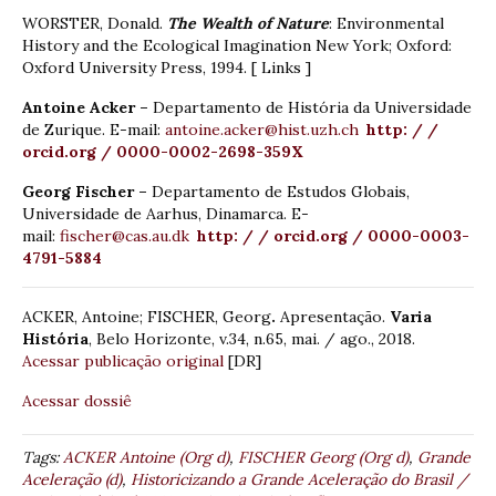
WORSTER, Donald.
The Wealth of Nature
: Environmental
History and the Ecological Imagination New York; Oxford:
Oxford University Press, 1994. [ Links ]
Antoine Acker –
Departamento de História da Universidade
de Zurique. E-mail:
antoine.acker@hist.uzh.ch
http: / /
orcid.org / 0000-0002-2698-359X
Georg Fischer –
Departamento de Estudos Globais,
Universidade de Aarhus, Dinamarca. E-
mail:
fischer@cas.au.dk
http: / / orcid.org / 0000-0003-
4791-5884
ACKER, Antoine; FISCHER, Georg
.
Apresentação.
Varia
História
, Belo Horizonte, v.34, n.65, mai. / ago., 2018.
Acessar publicação original
[DR]
Acessar dossiê
Tags:
ACKER Antoine (Org d)
,
FISCHER Georg (Org d)
,
Grande
Aceleração (d)
,
Historicizando a Grande Aceleração do Brasil /