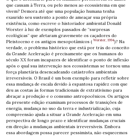
que causam à Terra, ou pelo menos ao ecossistema em que
vivem? Demora até que uma população humana tenha
exaurido seu sustento a ponto de ameaçar sua própria
existência, como escreve o historiador ambiental Donald
Worster à luz de exemplos passados ​​de “surpresas
ecológicas” que afetaram gravemente os caçadores do
Worster, 1994
Pleistoceno e os antigos mesopotâmicos (
)? Na
verdade, o problema histórico que está por trás do conceito
da Grande Aceleração é precisamente que os humanos do
século XX foram incapazes de identificar o ponto de inflexão
após o qual sua intervenção nos ecossistemas se tornou uma
força planetária desencadeando catástrofes ambientais
irreversíveis. O Brasil é um bom exemplo para refletir sobre
essa mudança de escala devido à espantosa rapidez com que
deu as costas às formas tradicionais de extrativismo para
abraçar a produção e o consumo antropocênicos. Os artigos
da presente edição examinam processos de transições de
energia, mudança no uso da terra e industrialização, cuja
compreensão ajuda a situar a Grande Aceleração em uma
perspectiva de longo prazo e identificar mudanças cruciais
em direção a mudanças ambientais irreversíveis. Embora
essa abordagem possa parecer pessimista, não esquecemos