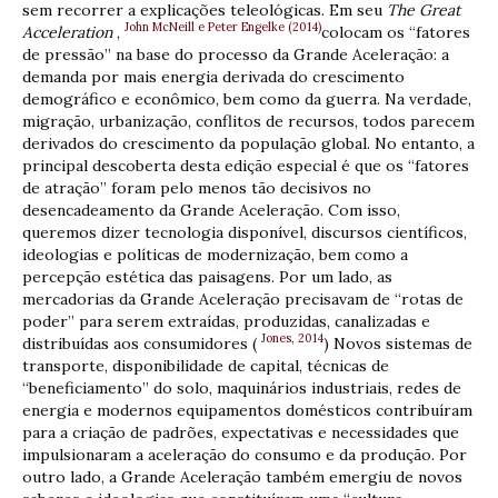
sem recorrer a explicações teleológicas. Em seu
The Great
John McNeill e Peter Engelke (2014)
Acceleration
,
colocam os “fatores
de pressão” na base do processo da Grande Aceleração: a
demanda por mais energia derivada do crescimento
demográfico e econômico, bem como da guerra. Na verdade,
migração, urbanização, conflitos de recursos, todos parecem
derivados do crescimento da população global. No entanto, a
principal descoberta desta edição especial é que os “fatores
de atração” foram pelo menos tão decisivos no
desencadeamento da Grande Aceleração. Com isso,
queremos dizer tecnologia disponível, discursos científicos,
ideologias e políticas de modernização, bem como a
percepção estética das paisagens. Por um lado, as
mercadorias da Grande Aceleração precisavam de “rotas de
poder” para serem extraídas, produzidas, canalizadas e
Jones, 2014
distribuídas aos consumidores (
) Novos sistemas de
transporte, disponibilidade de capital, técnicas de
“beneficiamento” do solo, maquinários industriais, redes de
energia e modernos equipamentos domésticos contribuíram
para a criação de padrões, expectativas e necessidades que
impulsionaram a aceleração do consumo e da produção. Por
outro lado, a Grande Aceleração também emergiu de novos