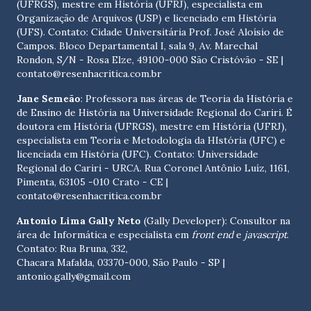
(UFRGS), mestre em História (UFRJ), especialista em
Organização de Arquivos (USP) e licenciado em História
(UFS). Contato:
Cidade Universitária Prof. José Aloísio de
Campos. Bloco Departamental I, sala 9, Av. Marechal
Rondon, S/N - Rosa Elze, 49100-000 São Cristóvão - SE
|
contato@resenhacritica.com.br
Jane Semeão
: Professora nas áreas de Teoria da História e
de Ensino de História na Universidade Regional do Cariri. É
doutora em História (UFRGS), mestre em História (UFRJ),
especialista em Teoria e Metodologia da HIstória (UFC) e
licenciada em História (UFC). Contato:
Universidade
Regional do Cariri - URCA. Rua Coronel Antônio Luíz, 1161,
Pimenta, 63105 -010 Crato - CE
|
contato@resenhacritica.com.br
Antonio Lima Gally Neto
(Gally Developer): Consultor na
área de Informática e especialista em
front end
e
javascript
.
Contato: Rua Bruna, 332,
Chacara Mafalda, 03370-000, São Paulo - SP |
antonio.gally@gmail.com