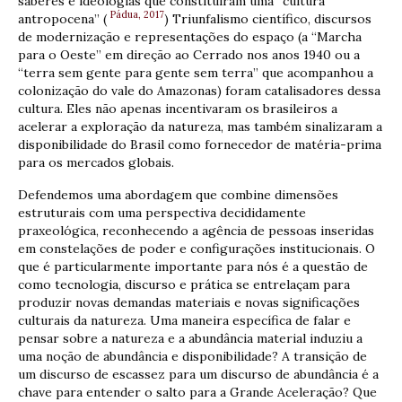
saberes e ideologias que constituíram uma “cultura
Pádua, 2017
antropocena” (
) Triunfalismo científico, discursos
de modernização e representações do espaço (a “Marcha
para o Oeste” em direção ao Cerrado nos anos 1940 ou a
“terra sem gente para gente sem terra” que acompanhou a
colonização do vale do Amazonas) foram catalisadores dessa
cultura. Eles não apenas incentivaram os brasileiros a
acelerar a exploração da natureza, mas também sinalizaram a
disponibilidade do Brasil como fornecedor de matéria-prima
para os mercados globais.
Defendemos uma abordagem que combine dimensões
estruturais com uma perspectiva decididamente
praxeológica, reconhecendo a agência de pessoas inseridas
em constelações de poder e configurações institucionais. O
que é particularmente importante para nós é a questão de
como tecnologia, discurso e prática se entrelaçam para
produzir novas demandas materiais e novas significações
culturais da natureza. Uma maneira específica de falar e
pensar sobre a natureza e a abundância material induziu a
uma noção de abundância e disponibilidade? A transição de
um discurso de escassez para um discurso de abundância é a
chave para entender o salto para a Grande Aceleração? Que