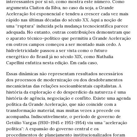
interessantes por si só, como mostra este número. Como
argumenta Claiton da Silva, no caso da soja, a Grande
Aceleração foi exponencial e tendeu a crescer cada vez mais
rápido nas últimas décadas do século XX. Aqui a noção de
uma “ruptura” induzida pela mudança tecnocientífica parece
adequada. No entanto, outras contribuições demonstram que
o aparato técnico-político que permitiu a Grande Aceleração
em outros campos começou a ser montado mais cedo. A
hidreletricidade passou a ser vista como o futuro
energético do Brasil já no século XIX, como Nathalia
Capellini enfatiza nesta edição. Em cada caso,
Essas dinâmicas não representam resultados necessários
dos processos de modernização ou dos desdobramentos
mecanicistas das relações socioambientais capitalistas. A
história da exploração e do desperdício da natureza é uma
história de agência, negociação e conflito. Existe uma agenda
política da Grande Aceleração, que não coincide com a
transformação material, mas muitas vezes a precede ou
acompanha. Indiscutivelmente, o período de governo de
Getúlio Vargas (1930-1945 e 1951-1954) viu uma “aceleração
política”: A expansão do governo central e os
procedimentos de planejamento institucionalizados foram