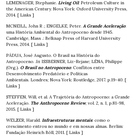
LEMENAGER, Stephanie.
Living Oil
: Petroleum Culture in
the American Century. Nova York: Oxford University Press,
2014. [ Links ]
MCNEILL, John R .; ENGELKE, Peter.
A Grande Aceleração
:
uma História Ambiental do Antropoceno desde 1945.
Cambridge, Mass .: Belknap Press of Harvard University
Press, 2014. [ Links ]
PÁDUA, José Augusto. O Brasil na História do
Antropoceno.
In
: ISSBERNER, Liz-Rejane; LÉNA, Philippe
(Org.).
O Brasil no Antropoceno
: Conflitos entre
Desenvolvimento Predatório e Políticas
Ambientais. Londres; Nova York: Routledge, 2017. p.19-40. [
Links ]
STEFFEN, Will, et al. A Trajetória do Antropoceno: a Grande
Aceleração.
The Anthropocene Review
, vol. 2, n. 1, p.81-98,
2015. [ Links ]
WELZER, Harald.
Infraestruturas mentais
: como o
crescimento entrou no mundo e em nossas almas. Berlim:
Fundação Heinrich Böll, 2011. [ Links ]