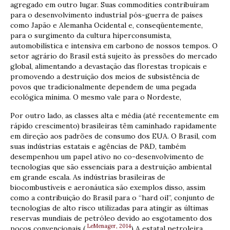
agregado em outro lugar. Suas commodities contribuíram
para o desenvolvimento industrial pós-guerra de países
como Japão e Alemanha Ocidental e, conseqüentemente,
para o surgimento da cultura hiperconsumista,
automobilística e intensiva em carbono de nossos tempos. O
setor agrário do Brasil está sujeito às pressões do mercado
global, alimentando a devastação das florestas tropicais e
promovendo a destruição dos meios de subsistência de
povos que tradicionalmente dependem de uma pegada
ecológica mínima. O mesmo vale para o Nordeste,
Por outro lado, as classes alta e média (até recentemente em
rápido crescimento) brasileiras têm caminhado rapidamente
em direção aos padrões de consumo dos EUA. O Brasil, com
suas indústrias estatais e agências de P&D, também
desempenhou um papel ativo no co-desenvolvimento de
tecnologias que são essenciais para a destruição ambiental
em grande escala. As indústrias brasileiras de
biocombustíveis e aeronáutica são exemplos disso, assim
como a contribuição do Brasil para o “hard oil”, conjunto de
tecnologias de alto risco utilizadas para atingir as últimas
reservas mundiais de petróleo devido ao esgotamento dos
LeMenager, 2014
poços convencionais (
) A estatal petroleira