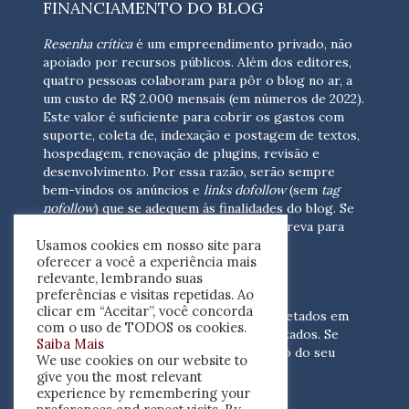
FINANCIAMENTO DO BLOG
Resenha crítica
é um empreendimento privado, não
apoiado por recursos públicos. Além dos editores,
quatro pessoas colaboram para pôr o blog no ar, a
um custo de R$ 2.000 mensais (em números de 2022).
Este valor é suficiente para cobrir os gastos com
suporte, coleta de, indexação e postagem de textos,
hospedagem, renovação de plugins, revisão e
desenvolvimento.
Por essa razão, serão sempre
bem-vindos os anúncios e
links dofollow
(sem
tag
nofollow
) que se adequem às finalidades do blog. Se
você está interessado em colaborar,
escreva para
Usamos cookies em nosso site para
nós
(contato@resenhacritica.com.br)
oferecer a você a experiência mais
relevante, lembrando suas
FONTES E ACERVO
preferências e visitas repetidas. Ao
clicar em “Aceitar”, você concorda
As resenhas, dossiês e sumários são coletados em
com o uso de TODOS os cookies.
periódicos acadêmicos e sites especializados. Se
Saiba Mais
você tem interesse em divulgar o acervo do seu
We use cookies on our website to
periódico, escreva para nós
give you the most relevant
(contato@resenhacritica.com.br)
experience by remembering your