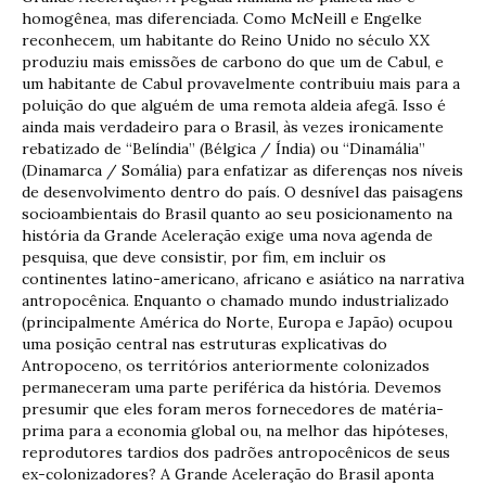
homogênea, mas diferenciada. Como McNeill e Engelke
reconhecem, um habitante do Reino Unido no século XX
produziu mais emissões de carbono do que um de Cabul, e
um habitante de Cabul provavelmente contribuiu mais para a
poluição do que alguém de uma remota aldeia afegã. Isso é
ainda mais verdadeiro para o Brasil, às vezes ironicamente
rebatizado de “Belíndia” (Bélgica / Índia) ou “Dinamália”
(Dinamarca / Somália) para enfatizar as diferenças nos níveis
de desenvolvimento dentro do país. O desnível das paisagens
socioambientais do Brasil quanto ao seu posicionamento na
história da Grande Aceleração exige uma nova agenda de
pesquisa, que deve consistir, por fim, em incluir os
continentes latino-americano, africano e asiático na narrativa
antropocênica. Enquanto o chamado mundo industrializado
(principalmente América do Norte, Europa e Japão) ocupou
uma posição central nas estruturas explicativas do
Antropoceno, os territórios anteriormente colonizados
permaneceram uma parte periférica da história. Devemos
presumir que eles foram meros fornecedores de matéria-
prima para a economia global ou, na melhor das hipóteses,
reprodutores tardios dos padrões antropocênicos de seus
ex-colonizadores? A Grande Aceleração do Brasil aponta