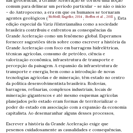
nas geociências, a Grande Aceleração se tornou uma noção
comum para delinear um período particular – se não o início
– do Antropoceno, a era em que os humanos se tornaram
McNeill; Engelke, 2014
Steffen et al ., 2015
agentes geológicos (
;
). Esta
edição especial da
Varia Historia
analisa como a sociedade
brasileira contribuiu e enfrentou as consequências da
Grande Aceleração como um fenômeno global. Esperamos
fornecer sugestões úteis sobre como escrever a história da
Grande Aceleração com foco em barragens hidrelétricas,
técnicas agrícolas, consumo de petróleo, ciência e
valorização econômica, infraestrutura de transporte e
percepção da paisagem. A expansão da infraestrutura de
transporte e energia, bem como a introdução de novas
tecnologias agrícolas e de mineração, têm estado no centro
da política desenvolvimentista brasileira. Rodovias,
barragens, refinarias, complexos industriais, locais de
mineração gigantescos e até mesmo esquemas agrícolas
planejados pelo estado eram formas de territorializar o
poder do estado em associação com a expansão da economia
capitalista. Ao desemaranhar alguns desses processos,
Escrever a história da Grande Aceleração exige que
pesemos cuidadosamente as causalidades e consequências,