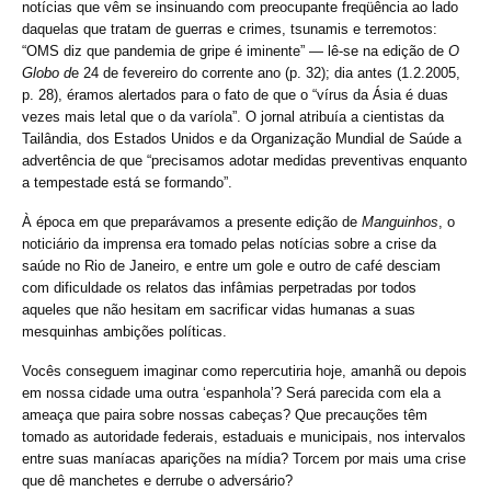
notícias que vêm se insinuando com preocupante freqüência ao lado
daquelas que tratam de guerras e crimes, tsunamis e terremotos:
“OMS diz que pandemia de gripe é iminente” — lê-se na edição de
O
Globo d
e 24 de fevereiro do corrente ano (p. 32); dia antes (1.2.2005,
p. 28), éramos alertados para o fato de que o “vírus da Ásia é duas
vezes mais letal que o da varíola”. O jornal atribuía a cientistas da
Tailândia, dos Estados Unidos e da Organização Mundial de Saúde a
advertência de que “precisamos adotar medidas preventivas enquanto
a tempestade está se formando”.
À época em que preparávamos a presente edição de
Manguinhos
, o
noticiário da imprensa era tomado pelas notícias sobre a crise da
saúde no Rio de Janeiro, e entre um gole e outro de café desciam
com dificuldade os relatos das infâmias perpetradas por todos
aqueles que não hesitam em sacrificar vidas humanas a suas
mesquinhas ambições políticas.
Vocês conseguem imaginar como repercutiria hoje, amanhã ou depois
em nossa cidade uma outra ‘espanhola’? Será parecida com ela a
ameaça que paira sobre nossas cabeças? Que precauções têm
tomado as autoridade federais, estaduais e municipais, nos intervalos
entre suas maníacas aparições na mídia? Torcem por mais uma crise
que dê manchetes e derrube o adversário?