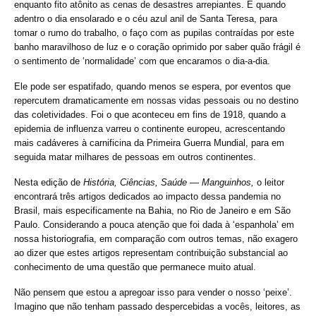
enquanto fito atônito as cenas de desastres arrepiantes. E quando
adentro o dia ensolarado e o céu azul anil de Santa Teresa, para
tomar o rumo do trabalho, o faço com as pupilas contraídas por este
banho maravilhoso de luz e o coração oprimido por saber quão frágil é
o sentimento de ‘normalidade’ com que encaramos o dia-a-dia.
Ele pode ser espatifado, quando menos se espera, por eventos que
repercutem dramaticamente em nossas vidas pessoais ou no destino
das coletividades. Foi o que aconteceu em fins de 1918, quando a
epidemia de influenza varreu o continente europeu, acrescentando
mais cadáveres à carnificina da Primeira Guerra Mundial, para em
seguida matar milhares de pessoas em outros continentes.
Nesta edição de
História, Ciências, Saúde — Manguinhos,
o leitor
encontrará três artigos dedicados ao impacto dessa pandemia no
Brasil, mais especificamente na Bahia, no Rio de Janeiro e em São
Paulo. Considerando a pouca atenção que foi dada à ‘espanhola’ em
nossa historiografia, em comparação com outros temas, não exagero
ao dizer que estes artigos representam contribuição substancial ao
conhecimento de uma questão que permanece muito atual.
Não pensem que estou a apregoar isso para vender o nosso ‘peixe’.
Imagino que não tenham passado despercebidas a vocês, leitores, as