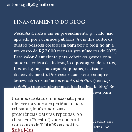
antonio.gally@gmail.com
FINANCIAMENTO DO BLOG
Resenha crítica
é um empreendimento privado, não
apoiado por recursos públicos. Além dos editores,
quatro pessoas colaboram para pôr o blog no ar, a
um custo de R$ 2.000 mensais (em números de 2022).
Este valor é suficiente para cobrir os gastos com
suporte, coleta de, indexação e postagem de textos,
hospedagem, renovação de plugins, revisão e
desenvolvimento.
Por essa razão, serão sempre
bem-vindos os anúncios e
links dofollow
(sem
tag
nofollow
) que se adequem às finalidades do blog. Se
você está interessado em colaborar,
escreva para
Usamos cookies em nosso site para
nós
(contato@resenhacritica.com.br)
oferecer a você a experiência mais
relevante, lembrando suas
FONTES E ACERVO
preferências e visitas repetidas. Ao
clicar em “Aceitar”, você concorda
As resenhas, dossiês e sumários são coletados em
com o uso de TODOS os cookies.
periódicos acadêmicos e sites especializados. Se
Saiba Mais