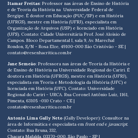
Itamar Freitas
: Professor nas áreas de Ensino de História
e de Teoria da História na Universidade Federal de
Sergipe. É doutor em Educação (PUC/SP) e em História
(UFRGS), mestre em História (UFRJ), especialista em
Organização de Arquivos (USP) e licenciado em História
(UFS). Contato:
Cidade Universitária Prof. José Aloísio de
Campos. Bloco Departamental I, sala 9, Av. Marechal
Rondon, S/N - Rosa Elze, 49100-000 São Cristóvão - SE
|
contato@resenhacritica.com.br
Jane Semeão
: Professora nas áreas de Teoria da História e
de Ensino de História na Universidade Regional do Cariri. É
doutora em História (UFRGS), mestre em História (UFRJ),
especialista em Teoria e Metodologia da HIstória (UFC) e
licenciada em História (UFC). Contato:
Universidade
Regional do Cariri - URCA. Rua Coronel Antônio Luíz, 1161,
Pimenta, 63105 -010 Crato - CE
|
contato@resenhacritica.com.br
Antonio Lima Gally Neto
(Gally Developer): Consultor na
área de Informática e especialista em
front end
e
javascript
.
Contato: Rua Bruna, 332,
Chacara Mafalda, 03370-000, São Paulo - SP |