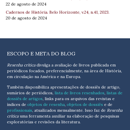
22 de agosto de 2024
Cadernos de História. Belo Horizonte, v.24, n.41, 2023.
20 de agosto de 2024
ESCOPO E META DO BLOG
Resenha crítica
divulga a avaliação de livros publicada em
periódicos focados, preferencialmente, na área de História,
em circulação na América e na Europa.
Também disponibiliza apresentações de dossiês de artigo,
sumários de periódicos,
lista de livros resenhados
,
listas de
dossiês de artigos
, links para os arquivos das revistas e
índices de
objetos de resenha
,
objetos de dossiês
e de
profissionais
, atualizados
mensalmente
. Isso faz de
Resenha
crítica
uma ferramenta auxiliar na elaboração de pesquisas
exploratórias e revisões da literatura.