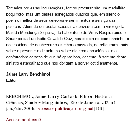
Tomados por estas inquietações, fomos procurar não um medalhão
boquirroto, mas um destes abnegados quadros que, em silêncio,
põem o melhor de seus cérebros e sentimentos a serviço das
pessoas. Além de ser esclarecedora, a conversa com a virologista
Marilda Mendonça Siqueira, do Laboratório de Vírus Respiratórios e
Sarampo da Fundação Oswaldo Cruz, nos coloca no bom caminho: a
necessidade de conhecermos melhor o passado, de refletirmos mais
sobre o presente e de agirmos sobre ele com consciência, e a
confortadora certeza de que há gente boa, decente, à sombra deste
sinistro estardalhaço que nos obrigam a sorver cotidianamente.
Jaime Larry Benchimol
Editor
BENCHIMOL, Jaime Larry. Carta do Editor. História,
Ciências, Saúde – Manguinhos, Rio de Janeiro, v.12, n.1,
jan./abr. 2005.
Acessar publicação original
[DR].
Acesso ao dossiê