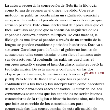
La autora recuerda la concepción de Nebrija: la filología
como forma de recuperar el origen perdido. Con este
método, las palabras recobrarían un significado esencial y
arrojarían luz sobre el pasado de una cultura otra o propia,
actual o perdida. Este clima intelectual de época avala que el
Inca Garcilaso asegure que la confusión lingüística de los
españoles conlleva errores múltiples. De esta manera, la
filología es una llave al pasado: a través de un estudio de la
lengua, se pueden establecer períodos históricos. Esto va a
sostener Garcilaso para defender al gobierno incaico de
acusaciones tales como tiranías o sacrificios humanos ante
sus detractores. Al confundir las palabras quechuas, el
europeo mezcló y, según el Inca Garcilaso, malinterpretó la
teología incaica. De esta manera, confundieron las dos
ZAMORA, 2018
etapas precolombinas, la pre-incaica y la incaica (
,
p. 88). Esta torre de Babel llevó a que los españoles
confundieran a los Incas y los interpretaran como hacedores
de los actos barbáricos antes señalados. El autor de los
Los
comentarios
sostendría que los españoles no serían buenos
conocedores de la religión e historia incaicas sino, más bien,
que habrían carecido de los conocimientos para
comprenderlas. Las consecuencias de esta afirmación de