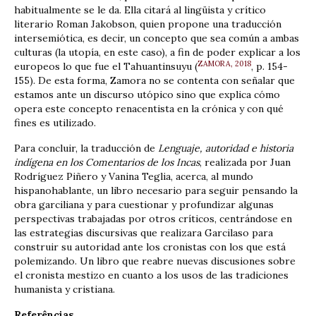
habitualmente se le da. Ella citará al lingüista y crítico
literario Roman Jakobson, quien propone una traducción
intersemiótica, es decir, un concepto que sea común a ambas
culturas (la utopía, en este caso), a fin de poder explicar a los
ZAMORA, 2018
europeos lo que fue el Tahuantinsuyu (
, p. 154-
155). De esta forma, Zamora no se contenta con señalar que
estamos ante un discurso utópico sino que explica cómo
opera este concepto renacentista en la crónica y con qué
fines es utilizado.
Para concluir, la traducción de
Lenguaje, autoridad e historia
indígena en los Comentarios de los Incas
, realizada por Juan
Rodríguez Piñero y Vanina Teglia, acerca, al mundo
hispanohablante, un libro necesario para seguir pensando la
obra garciliana y para cuestionar y profundizar algunas
perspectivas trabajadas por otros críticos, centrándose en
las estrategias discursivas que realizara Garcilaso para
construir su autoridad ante los cronistas con los que está
polemizando. Un libro que reabre nuevas discusiones sobre
el cronista mestizo en cuanto a los usos de las tradiciones
humanista y cristiana.
Referências