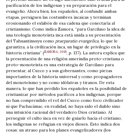
pacificación de los indígenas y su preparación para el
evangelio. Ahora bien, los españoles, al confundir ambas
etapas, persiguen las costumbres incaicas y terminan
erosionando el eslabón de esa cadena que conectaría al
cristianismo. Como indica Zamora, “para Garcilaso la idea de
una teología monoteísta inca está unida a su presentación
del Tahuantinsuyu como
praeparatio evangelica
, lo que le
garantiza, a la civilización inca, un lugar de privilegio en la
ZAMORA, 2018
historia cristiana” (
, p. 137). La autora explica que
la presentación de una religión amerindia proto-cristiana o
proto-monoteísta es una estrategia de Garcilaso para
presentar, al Cuzco y a sus gobernantes, como piezas
importantes de la historia universal y como propagadores
del monoteísmo y no como idólatras y tiranos. De esta
manera, lo que han perdido los españoles es la posibilidad de
cristianizar por métodos pacíficos a los indígenas, porque
no han comprendido el rol del Cuzco como foco civilizador
ni que Pachacámac, en realidad, no haya sido el diablo sino
una intuición racional del verdadero Dios cristiano. Al
perseguir el culto inca en vez de guiarlo hacia el cristiano,
los indígenas se refugian en viejos dioses. Esto indica dos
cosas: un atraso para los planes evangelizadores (los