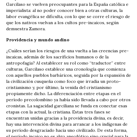
Garcilaso se vuelven preocupantes para la España católica e
imperialista: al no poder conocer bien a otras culturas, la
labor evangélica se dificulta, con lo que se corre el riesgo de
que los nativos vuelvan a los cultos pre-incaicos, según
demuestra Zamora.
Providencia y mundo andino
¿Cuáles serían los riesgos de una vuelta a las creencias pre-
incaicas, además de los sacrificios humanos o de la
antropofagia? Al establecer su rol como “traductor” entre
culturas, Garcilaso establece una cronología que comienza
con aquellos pueblos barbáricos, seguida por la expansión de
la civilización cusqueña como foco que irradia un proto-
cristianismo y, por último, la venida del cristianismo
propiamente dicho. La diferenciación entre etapas en el
período precolombino ya había sido llevada a cabo por otros
cronistas. La sagacidad garciliana se funda en conectar esas
etapas con la actual, la cristiana. Estas tres fases se
encuentran unidas gracias a la providencia divina, es decir,
hay una intervención divina para arrancar a los indígenas de
su período desgraciado hacia uno civilizado. De esta forma,
el período incaico no es algo anecdótico sino crucial para la