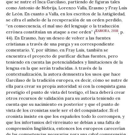
que se nutre el Inca Garcilaso, partiendo de figuras tales
como Antonio de Nebrija, Lorenzo Valla, Erasmo y Fray Luis
de León. En cuanto a Valla, en los escritos de la Antigüedad,
se cifra el anhelo de la recuperación de un orden perdido,
“en consecuencia, el mal uso del lenguaje o la traducción
ZAMORA, 2018
errónea constituían un ataque a ese orden” (
, p.
44). En Erasmo, hay un deseo de volver a las fuentes
cristianas a través de una purga y su correspondiente
comentario. Y, por último, en Fray Luis, también se
encuentra el proyecto de purificar dichas fuentes, pero
teniendo en cuenta las potencialidades y limitaciones de la
lengua en la que serán traducidas. A través de la
contextualización, la autora demuestra los usos que hace
Garcilaso de la tradición europea, es decir, cómo se nutre de
ella para crear su propia autoridad: si con la conquista gana
prestigio el punto de vista del testigo, el Inca deberá crear
otros recursos de validación para su autoría teniendo en
cuenta que su nacimiento es posterior y que el punto de
vista de los cronistas suele ser el del conquistador. Si el
cronista insiste en que los españoles todo lo corrompen, y
que los infortunios del virreinato se debían a una falta de
comprensión lingüística, entonces los europeos carecerían
de las competencias necesarias para una cabal comprensión