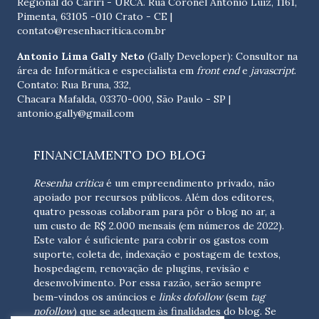
Regional do Cariri - URCA. Rua Coronel Antônio Luíz, 1161,
Pimenta, 63105 -010 Crato - CE
|
contato@resenhacritica.com.br
Antonio Lima Gally Neto
(Gally Developer): Consultor na
área de Informática e especialista em
front end
e
javascript
.
Contato: Rua Bruna, 332,
Chacara Mafalda, 03370-000, São Paulo - SP |
antonio.gally@gmail.com
FINANCIAMENTO DO BLOG
Resenha crítica
é um empreendimento privado, não
apoiado por recursos públicos. Além dos editores,
quatro pessoas colaboram para pôr o blog no ar, a
um custo de R$ 2.000 mensais (em números de 2022).
Este valor é suficiente para cobrir os gastos com
suporte, coleta de, indexação e postagem de textos,
hospedagem, renovação de plugins, revisão e
desenvolvimento.
Por essa razão, serão sempre
bem-vindos os anúncios e
links dofollow
(sem
tag
nofollow
) que se adequem às finalidades do blog. Se