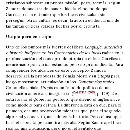
cristianos sabotean su propia misión), pero, además, según
Zamora demuestra de manera lúcida, el hecho de que
Garcilaso da a entender que los Incas civilizaban sin
perseguir otros cultos, es decir, la autora evidencia una de
las tantas críticas veladas hechas por el cronista.
Utopía pero con topos
Uno de los puntos más fuertes del libro
Lenguaje, autoridad
e historia indígena en los Comentarios de los Incas
radica en la
profundización del concepto de utopía en el Inca Garcilaso,
mencionado por varios estudios pero no profundizado. Para
comprender los alcances de este concepto, Zamora
desarrollará la propuesta de Tomás Moro y su
Utopía
para
luego mostrar su articulación en los
Comentarios reales
.
Como ella señala,
Utopía
es un “modelo político de una
ZAMORA, 2018
civilización americana imaginaria” (
, p. 149). De
esta forma, el gobierno perfecto que diseñó el inglés sirve
como modelo para el Inca. La diferencia está en que, para el
primero, era una proyección mientras que, para el segundo,
algo real y concreto, anclado en la historia. Pero el uso que
hará el cronista peruano irá más allá. Según Zamora, el Inca
realizó una traducción, pero no en el sentido que