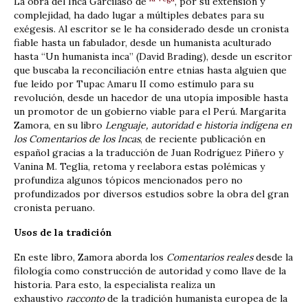
La obra del Inca Garcilaso de
, por su extensión y
complejidad, ha dado lugar a múltiples debates para su
exégesis. Al escritor se le ha considerado desde un cronista
fiable hasta un fabulador, desde un humanista aculturado
hasta “Un humanista inca” (David Brading), desde un escritor
que buscaba la reconciliación entre etnias hasta alguien que
fue leído por Tupac Amaru II como estímulo para su
revolución, desde un hacedor de una utopía imposible hasta
un promotor de un gobierno viable para el Perú. Margarita
Zamora, en su libro
Lenguaje, autoridad e historia indígena en
los Comentarios de los Incas
, de reciente publicación en
español gracias a la traducción de Juan Rodríguez Piñero y
Vanina M. Teglia, retoma y reelabora estas polémicas y
profundiza algunos tópicos mencionados pero no
profundizados por diversos estudios sobre la obra del gran
cronista peruano.
Usos de la tradición
En este libro, Zamora aborda los
Comentarios reales
desde la
filología como construcción de autoridad y como llave de la
historia. Para esto, la especialista realiza un
exhaustivo
racconto
de la tradición humanista europea de la