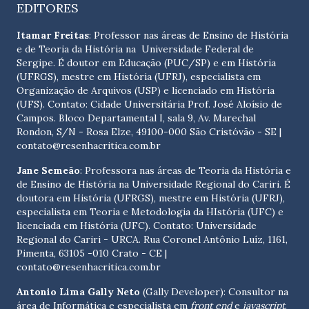
EDITORES
Itamar Freitas
: Professor nas áreas de Ensino de História
e de Teoria da História na Universidade Federal de
Sergipe. É doutor em Educação (PUC/SP) e em História
(UFRGS), mestre em História (UFRJ), especialista em
Organização de Arquivos (USP) e licenciado em História
(UFS). Contato:
Cidade Universitária Prof. José Aloísio de
Campos. Bloco Departamental I, sala 9, Av. Marechal
Rondon, S/N - Rosa Elze, 49100-000 São Cristóvão - SE
|
contato@resenhacritica.com.br
Jane Semeão
: Professora nas áreas de Teoria da História e
de Ensino de História na Universidade Regional do Cariri. É
doutora em História (UFRGS), mestre em História (UFRJ),
especialista em Teoria e Metodologia da HIstória (UFC) e
licenciada em História (UFC). Contato:
Universidade
Regional do Cariri - URCA. Rua Coronel Antônio Luíz, 1161,
Pimenta, 63105 -010 Crato - CE
|
contato@resenhacritica.com.br
Antonio Lima Gally Neto
(Gally Developer): Consultor na
área de Informática e especialista em
front end
e
javascript
.