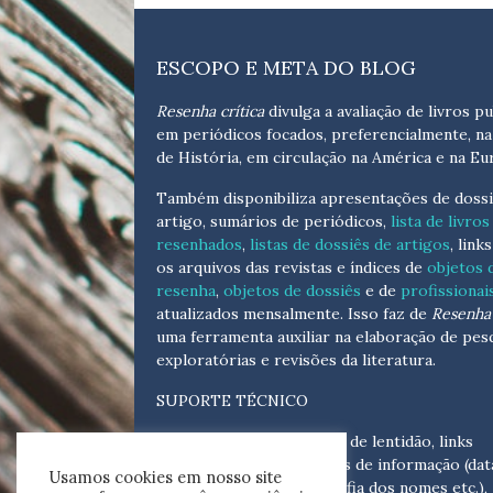
ESCOPO E META DO BLOG
Resenha crítica
divulga a avaliação de livros pu
em periódicos focados, preferencialmente, na
de História, em circulação na América e na Eu
Também disponibiliza apresentações de dossi
artigo, sumários de periódicos,
lista de livros
resenhados
,
listas de dossiês de artigos
, link
os arquivos das revistas e índices de
objetos 
resenha
,
objetos de dossiês
e de
profissionai
atualizados
mensalmente
. Isso faz de
Resenha 
uma ferramenta auxiliar na elaboração de pes
exploratórias e revisões da literatura.
SUPORTE TÉCNICO
Para eventuais problemas de lentidão, links
quebrados, senhas e erros de informação (dat
Usamos cookies em nosso site
tópicas, cronológicas, grafia dos nomes etc.),