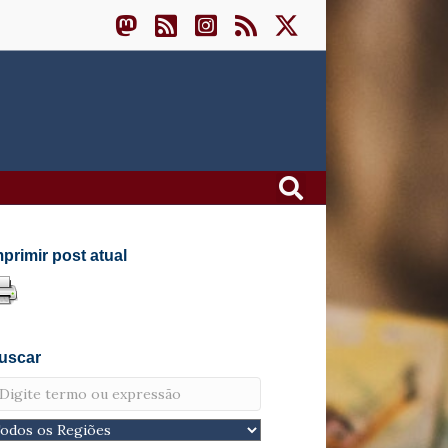
mprimir post atual
uscar