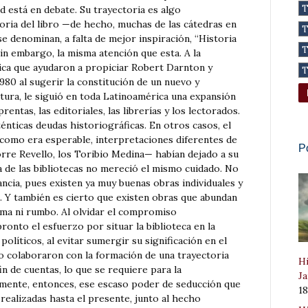
d está en debate. Su trayectoria es algo
oria del libro —de hecho, muchas de las cátedras en
e denominan, a falta de mejor inspiración, “Historia
 sin embargo, la misma atención que esta. A la
ca que ayudaron a propiciar Robert Darnton y
980 al sugerir la constitución de un nuevo y
tura, le siguió en toda Latinoamérica una expansión
entas, las editoriales, las librerías y los lectorados.
nticas deudas historiográficas. En otros casos, el
como era esperable, interpretaciones diferentes de
P
orre Revello, los Toribio Medina— habían dejado a su
a de las bibliotecas no mereció el mismo cuidado. No
ancia, pues existen ya muy buenas obras individuales y
. Y también es cierto que existen obras que abundan
ama ni rumbo. Al olvidar el compromiso
ronto el esfuerzo por situar la biblioteca en la
políticos, al evitar sumergir su significación en el
no colaboraron con la formación de una trayectoria
Hi
in de cuentas, lo que se requiere para la
Ja
mente, entonces, ese escaso poder de seducción que
1
realizadas hasta el presente, junto al hecho