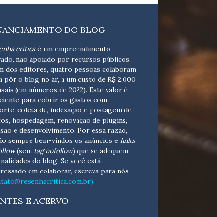
NANCIAMENTO DO BLOG
enha crítica
é um empreendimento
vado, não apoiado por recursos públicos.
m dos editores, quatro pessoas colaboram
a pôr o blog no ar, a um custo de R$ 2.000
sais (em números de 2022). Este valor é
iciente para cobrir os gastos com
orte, coleta de, indexação e postagem de
tos, hospedagem, renovação de plugins,
isão e desenvolvimento.
Por essa razão,
ão sempre bem-vindos os anúncios e
links
ollow
(sem
tag nofollow
) que se adequem
finalidades do blog. Se você está
eressado em colaborar,
escreva para nós
ntato@resenhacritica.com.br)
NTES E ACERVO