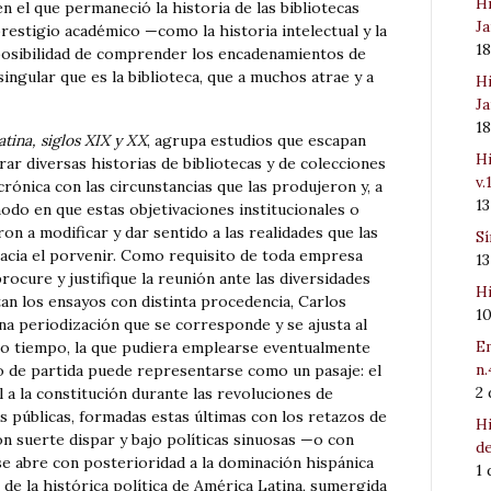
Hi
n el que permaneció la historia de las bibliotecas
Ja
restigio académico —como la historia intelectual y la
1
a posibilidad de comprender los encadenamientos de
ngular que es la biblioteca, que a muchos atrae y a
Hi
Ja
1
atina, siglos XIX y XX
, agrupa estudios que escapan
Hi
rrar diversas historias de bibliotecas y de colecciones
v.
ncrónica con las circunstancias que las produjeron y, a
1
modo en que estas objetivaciones institucionales o
 a modificar y dar sentido a las realidades que las
Sí
hacia el porvenir. Como requisito de toda empresa
1
procure y justifique la reunión ante las diversidades
Hi
n los ensayos con distinta procedencia, Carlos
1
na periodización que se corresponde y se ajusta al
Em
smo tiempo, la que pudiera emplearse eventualmente
n.
o de partida puede representarse como un pasaje: el
2
l a la constitución durante las revoluciones de
s públicas, formadas estas últimas con los retazos de
Hi
n suerte dispar y bajo políticas sinuosas —o con
de
 se abre con posterioridad a la dominación hispánica
1
de la histórica política de América Latina, sumergida