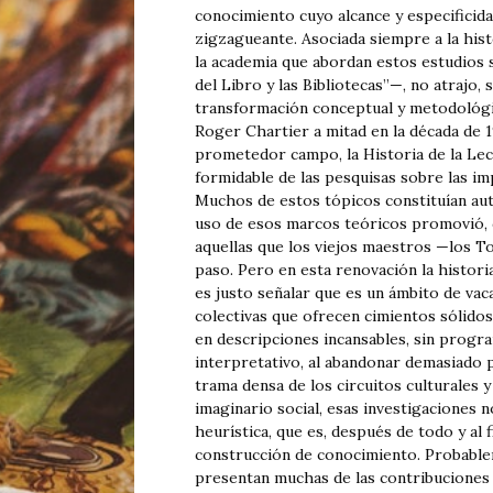
conocimiento cuyo alcance y especificida
zigzagueante. Asociada siempre a la hist
la academia que abordan estos estudios s
del Libro y las Bibliotecas”—, no atrajo,
transformación conceptual y metodológi
Roger Chartier a mitad en la década de 1
prometedor campo, la Historia de la Lec
formidable de las pesquisas sobre las impr
Muchos de estos tópicos constituían auté
uso de esos marcos teóricos promovió, 
aquellas que los viejos maestros —los T
paso. Pero en esta renovación la histori
es justo señalar que es un ámbito de vac
colectivas que ofrecen cimientos sólidos
en descripciones incansables, sin progr
interpretativo, al abandonar demasiado p
trama densa de los circuitos culturales y 
imaginario social, esas investigaciones 
heurística, que es, después de todo y al f
construcción de conocimiento. Probable
presentan muchas de las contribuciones 