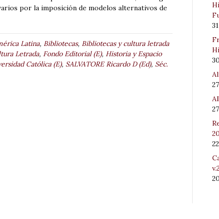
Hi
varios por la imposición de modelos alternativos de
Fu
31
Fr
érica Latina
,
Bibliotecas
,
Bibliotecas y cultura letrada
Hi
tura Letrada
,
Fondo Editorial (E)
,
Historia y Espacio
3
versidad Católica (E)
,
SALVATORE Ricardo D (Ed)
,
Séc.
Al
27
Al
27
Re
20
22
Ca
v.
2