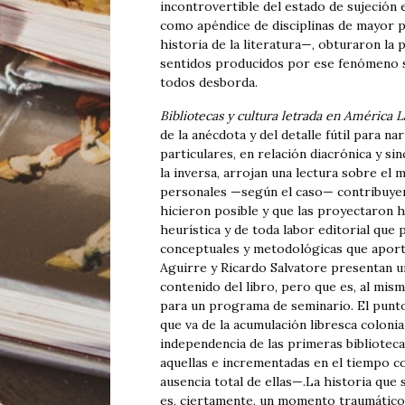
incontrovertible del estado de sujeción e
como apéndice de disciplinas de mayor p
historia de la literatura—, obturaron l
sentidos producidos por ese fenómeno si
todos desborda.
Bibliotecas y cultura letrada en América L
de la anécdota y del detalle fútil para na
particulares, en relación diacrónica y si
la inversa, arrojan una lectura sobre el 
personales —según el caso— contribuyeron
hicieron posible y que las proyectaron 
heurística y de toda labor editorial que 
conceptuales y metodológicas que aporta
Aguirre y Ricardo Salvatore presentan u
contenido del libro, pero que es, al mi
para un programa de seminario. El punt
que va de la acumulación libresca colonia
independencia de las primeras biblioteca
aquellas e incrementadas en el tiempo co
ausencia total de ellas—.La historia que
es, ciertamente, un momento traumático 