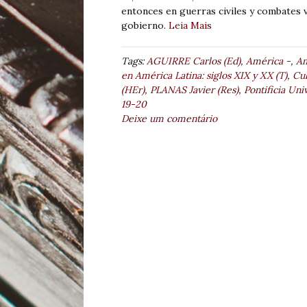
entonces en guerras civiles y combates 
gobierno.
Leia Mais
Tags:
AGUIRRE Carlos (Ed)
,
América -
,
Am
en América Latina: siglos XIX y XX (T)
,
Cul
(HEr)
,
PLANAS Javier (Res)
,
Pontificia Uni
19-20
Deixe um comentário