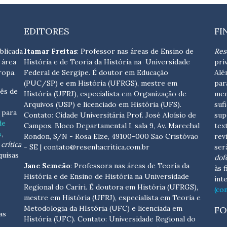
EDITORES
FI
blicada
Itamar Freitas
: Professor nas áreas de Ensino de
Res
 área
História e de Teoria da História na Universidade
pri
ropa.
Federal de Sergipe. É doutor em Educação
Alé
(PUC/SP) e em História (UFRGS), mestre em
par
ês de
História (UFRJ), especialista em Organização de
men
Arquivos (USP) e licenciado em História (UFS).
suf
s para
Contato:
Cidade Universitária Prof. José Aloísio de
sup
de
Campos. Bloco Departamental I, sala 9, Av. Marechal
tex
s
,
Rondon, S/N - Rosa Elze, 49100-000 São Cristóvão
rev
crítica
- SE
| contato@resenhacritica.com.br
ser
quisas
dof
Jane Semeão
: Professora nas áreas de Teoria da
às 
História e de Ensino de História na Universidade
int
Regional do Cariri. É doutora em História (UFRGS),
(co
mestre em História (UFRJ), especialista em Teoria e
Metodologia da HIstória (UFC) e licenciada em
FO
as
História (UFC). Contato:
Universidade Regional do