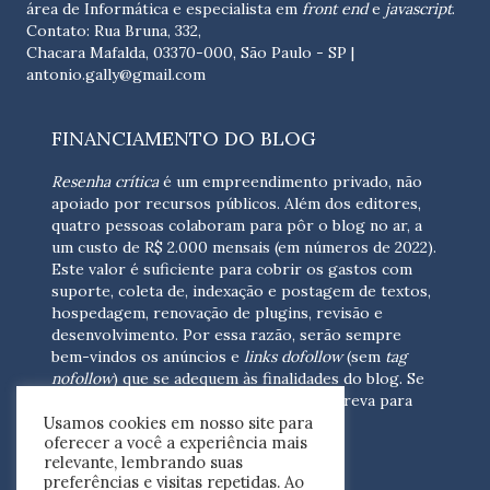
área de Informática e especialista em
front end
e
javascript
.
Contato: Rua Bruna, 332,
Chacara Mafalda, 03370-000, São Paulo - SP |
antonio.gally@gmail.com
FINANCIAMENTO DO BLOG
Resenha crítica
é um empreendimento privado, não
apoiado por recursos públicos. Além dos editores,
quatro pessoas colaboram para pôr o blog no ar, a
um custo de R$ 2.000 mensais (em números de 2022).
Este valor é suficiente para cobrir os gastos com
suporte, coleta de, indexação e postagem de textos,
hospedagem, renovação de plugins, revisão e
desenvolvimento.
Por essa razão, serão sempre
bem-vindos os anúncios e
links dofollow
(sem
tag
nofollow
) que se adequem às finalidades do blog. Se
você está interessado em colaborar,
escreva para
Usamos cookies em nosso site para
nós
(contato@resenhacritica.com.br)
oferecer a você a experiência mais
relevante, lembrando suas
FONTES E ACERVO
preferências e visitas repetidas. Ao