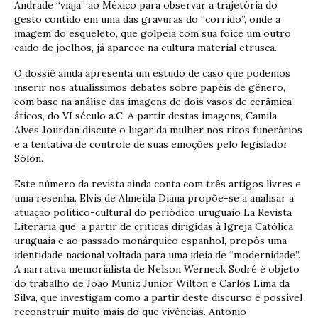
Andrade “viaja” ao México para observar a trajetória do
gesto contido em uma das gravuras do “corrido”, onde a
imagem do esqueleto, que golpeia com sua foice um outro
caído de joelhos, já aparece na cultura material etrusca.
O dossiê ainda apresenta um estudo de caso que podemos
inserir nos atualíssimos debates sobre papéis de gênero,
com base na análise das imagens de dois vasos de cerâmica
áticos, do VI século a.C. A partir destas imagens, Camila
Alves Jourdan discute o lugar da mulher nos ritos funerários
e a tentativa de controle de suas emoções pelo legislador
Sólon.
Este número da revista ainda conta com três artigos livres e
uma resenha. Elvis de Almeida Diana propõe-se a analisar a
atuação político-cultural do periódico uruguaio La Revista
Literaria que, a partir de críticas dirigidas à Igreja Católica
uruguaia e ao passado monárquico espanhol, propôs uma
identidade nacional voltada para uma ideia de “modernidade”.
A narrativa memorialista de Nelson Werneck Sodré é objeto
do trabalho de João Muniz Junior Wilton e Carlos Lima da
Silva, que investigam como a partir deste discurso é possível
reconstruir muito mais do que vivências. Antonio