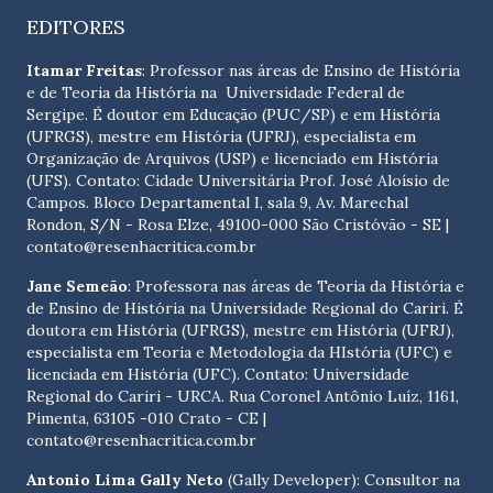
EDITORES
Itamar Freitas
: Professor nas áreas de Ensino de História
e de Teoria da História na Universidade Federal de
Sergipe. É doutor em Educação (PUC/SP) e em História
(UFRGS), mestre em História (UFRJ), especialista em
Organização de Arquivos (USP) e licenciado em História
(UFS). Contato:
Cidade Universitária Prof. José Aloísio de
Campos. Bloco Departamental I, sala 9, Av. Marechal
Rondon, S/N - Rosa Elze, 49100-000 São Cristóvão - SE
|
contato@resenhacritica.com.br
Jane Semeão
: Professora nas áreas de Teoria da História e
de Ensino de História na Universidade Regional do Cariri. É
doutora em História (UFRGS), mestre em História (UFRJ),
especialista em Teoria e Metodologia da HIstória (UFC) e
licenciada em História (UFC). Contato:
Universidade
Regional do Cariri - URCA. Rua Coronel Antônio Luíz, 1161,
Pimenta, 63105 -010 Crato - CE
|
contato@resenhacritica.com.br
Antonio Lima Gally Neto
(Gally Developer): Consultor na