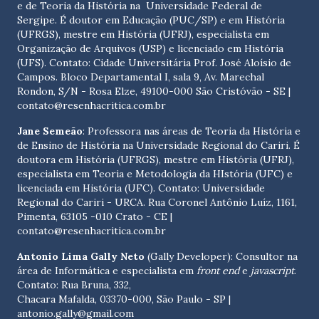
e de Teoria da História na Universidade Federal de
Sergipe. É doutor em Educação (PUC/SP) e em História
(UFRGS), mestre em História (UFRJ), especialista em
Organização de Arquivos (USP) e licenciado em História
(UFS). Contato:
Cidade Universitária Prof. José Aloísio de
Campos. Bloco Departamental I, sala 9, Av. Marechal
Rondon, S/N - Rosa Elze, 49100-000 São Cristóvão - SE
|
contato@resenhacritica.com.br
Jane Semeão
: Professora nas áreas de Teoria da História e
de Ensino de História na Universidade Regional do Cariri. É
doutora em História (UFRGS), mestre em História (UFRJ),
especialista em Teoria e Metodologia da HIstória (UFC) e
licenciada em História (UFC). Contato:
Universidade
Regional do Cariri - URCA. Rua Coronel Antônio Luíz, 1161,
Pimenta, 63105 -010 Crato - CE
|
contato@resenhacritica.com.br
Antonio Lima Gally Neto
(Gally Developer): Consultor na
área de Informática e especialista em
front end
e
javascript
.
Contato: Rua Bruna, 332,
Chacara Mafalda, 03370-000, São Paulo - SP |
antonio.gally@gmail.com