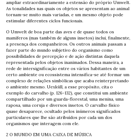
ampliar extraordinariamente a extensão do próprio Umwelt.
As tonalidades nas quais os objetos se apresentam ao animal
tornam-se muito mais variadas, e um mesmo objeto pode
estimular diferentes ciclos funcionais.
O Umwelt de boa parte das aves e de quase todos os
mamíferos (mas também de alguns insetos) inclui, finalmente,
a presença dos companheiros. Os outros animais passam a
fazer parte do mundo subjetivo do organismo como
possibilidades de percepção e de ação distintas daquela
representada pelos objetos inanimados. Dessa maneira, a
rede de intersignificação entre os vários habitantes de um
certo ambiente ou ecossistema intensifica-se até formar um
complexo de relações simbólicas que acaba reinterpretando
o ambiente mesmo. Uexküll, a esse propósito, cita o
exemplo do carvalho (p. 126-132), que constitui um ambiente
compartilhado por um guarda-florestal, uma menina, uma
raposa, uma coruja e diversos insetos. O carvalho físico
quase desaparece, ocultado pelos inúmeros significados
particulares que lhe são atribuídos por cada um dos
organismos que interagem com ele.
2 O MUNDO EM UMA CAIXA DE MÚSICA