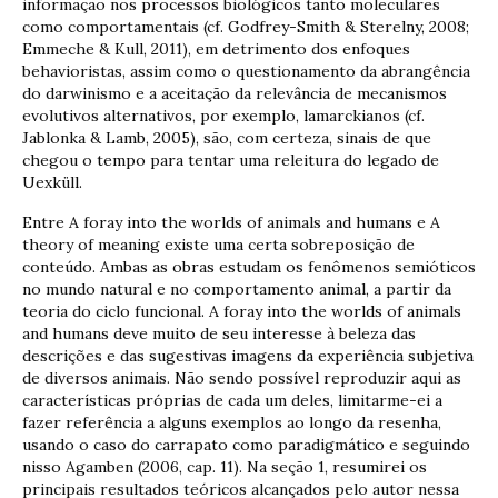
informação nos processos biológicos tanto moleculares
como comportamentais (cf. Godfrey-Smith & Sterelny, 2008;
Emmeche & Kull, 2011), em detrimento dos enfoques
behavioristas, assim como o questionamento da abrangência
do darwinismo e a aceitação da relevância de mecanismos
evolutivos alternativos, por exemplo, lamarckianos (cf.
Jablonka & Lamb, 2005), são, com certeza, sinais de que
chegou o tempo para tentar uma releitura do legado de
Uexküll.
Entre A foray into the worlds of animals and humans e A
theory of meaning existe uma certa sobreposição de
conteúdo. Ambas as obras estudam os fenômenos semióticos
no mundo natural e no comportamento animal, a partir da
teoria do ciclo funcional. A foray into the worlds of animals
and humans deve muito de seu interesse à beleza das
descrições e das sugestivas imagens da experiência subjetiva
de diversos animais. Não sendo possível reproduzir aqui as
características próprias de cada um deles, limitarme-ei a
fazer referência a alguns exemplos ao longo da resenha,
usando o caso do carrapato como paradigmático e seguindo
nisso Agamben (2006, cap. 11). Na seção 1, resumirei os
principais resultados teóricos alcançados pelo autor nessa