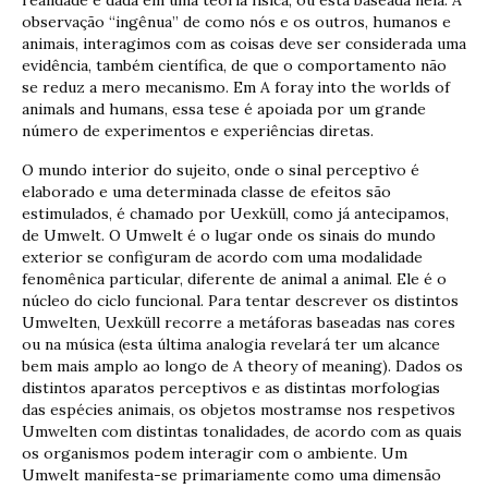
observação “ingênua” de como nós e os outros, humanos e
animais, interagimos com as coisas deve ser considerada uma
evidência, também científica, de que o comportamento não
se reduz a mero mecanismo. Em A foray into the worlds of
animals and humans, essa tese é apoiada por um grande
número de experimentos e experiências diretas.
O mundo interior do sujeito, onde o sinal perceptivo é
elaborado e uma determinada classe de efeitos são
estimulados, é chamado por Uexküll, como já antecipamos,
de Umwelt. O Umwelt é o lugar onde os sinais do mundo
exterior se configuram de acordo com uma modalidade
fenomênica particular, diferente de animal a animal. Ele é o
núcleo do ciclo funcional. Para tentar descrever os distintos
Umwelten, Uexküll recorre a metáforas baseadas nas cores
ou na música (esta última analogia revelará ter um alcance
bem mais amplo ao longo de A theory of meaning). Dados os
distintos aparatos perceptivos e as distintas morfologias
das espécies animais, os objetos mostramse nos respetivos
Umwelten com distintas tonalidades, de acordo com as quais
os organismos podem interagir com o ambiente. Um
Umwelt manifesta-se primariamente como uma dimensão