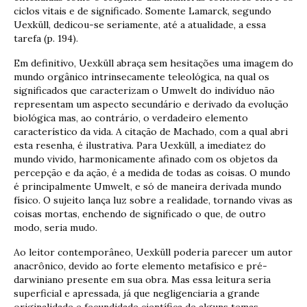
ciclos vitais e de significado. Somente Lamarck, segundo
Uexküll, dedicou-se seriamente, até a atualidade, a essa
tarefa (p. 194).
Em definitivo, Uexküll abraça sem hesitações uma imagem do
mundo orgânico intrinsecamente teleológica, na qual os
significados que caracterizam o Umwelt do indivíduo não
representam um aspecto secundário e derivado da evolução
biológica mas, ao contrário, o verdadeiro elemento
característico da vida. A citação de Machado, com a qual abri
esta resenha, é ilustrativa. Para Uexküll, a imediatez do
mundo vivido, harmonicamente afinado com os objetos da
percepção e da ação, é a medida de todas as coisas. O mundo
é principalmente Umwelt, e só de maneira derivada mundo
físico. O sujeito lança luz sobre a realidade, tornando vivas as
coisas mortas, enchendo de significado o que, de outro
modo, seria mudo.
Ao leitor contemporâneo, Uexküll poderia parecer um autor
anacrônico, devido ao forte elemento metafísico e pré-
darwiniano presente em sua obra. Mas essa leitura seria
superficial e apressada, já que negligenciaria a grande
originalidade e fecundidade científica de alguns temas