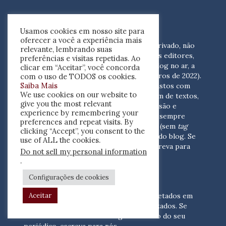
FINANCIAMENTO DO BLOG
Usamos cookies em nosso site para
oferecer a você a experiência mais
Resenha crítica
é um empreendimento privado, não
relevante, lembrando suas
apoiado por recursos públicos. Além dos editores,
preferências e visitas repetidas. Ao
quatro pessoas colaboram para pôr o blog no ar, a
clicar em “Aceitar”, você concorda
um custo de R$ 2.000 mensais (em números de 2022).
com o uso de TODOS os cookies.
Saiba Mais
Este valor é suficiente para cobrir os gastos com
We use cookies on our website to
suporte, coleta de, indexação e postagem de textos,
give you the most relevant
hospedagem, renovação de plugins, revisão e
experience by remembering your
desenvolvimento.
Por essa razão, serão sempre
preferences and repeat visits. By
bem-vindos os anúncios e
links dofollow
(sem
tag
clicking “Accept”, you consent to the
nofollow
) que se adequem às finalidades do blog. Se
use of ALL the cookies.
você está interessado em colaborar,
escreva para
Do not sell my personal information
nós
(contato@resenhacritica.com.br)
.
FONTES E ACERVO
Configurações de cookies
Aceitar
As resenhas, dossiês e sumários são coletados em
periódicos acadêmicos e sites especializados. Se
você tem interesse em divulgar o acervo do seu