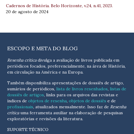
Cadernos de História. Belo Horizonte, v.24, n.41, 2023.
20 de agosto de 2024
ESCOPO E META DO BLOG
Resenha crítica
divulga a avaliação de livros publicada em
periódicos focados, preferencialmente, na área de História,
em circulação na América e na Europa.
Também disponibiliza apresentações de dossiês de artigo,
sumários de periódicos,
lista de livros resenhados
,
listas de
dossiês de artigos
, links para os arquivos das revistas e
índices de
objetos de resenha
,
objetos de dossiês
e de
profissionais
, atualizados
mensalmente
. Isso faz de
Resenha
crítica
uma ferramenta auxiliar na elaboração de pesquisas
exploratórias e revisões da literatura.
SUPORTE TÉCNICO