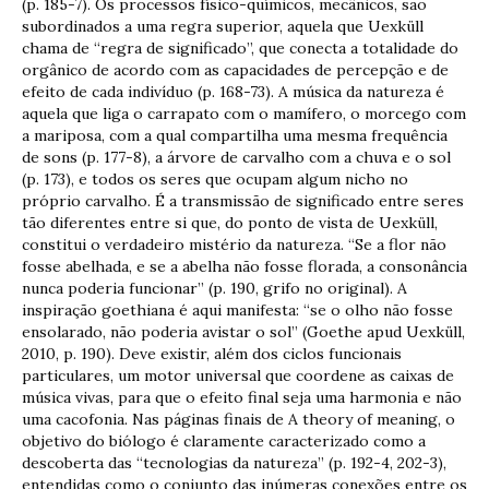
(p. 185-7). Os processos físico-químicos, mecânicos, são
subordinados a uma regra superior, aquela que Uexküll
chama de “regra de significado”, que conecta a totalidade do
orgânico de acordo com as capacidades de percepção e de
efeito de cada indivíduo (p. 168-73). A música da natureza é
aquela que liga o carrapato com o mamífero, o morcego com
a mariposa, com a qual compartilha uma mesma frequência
de sons (p. 177-8), a árvore de carvalho com a chuva e o sol
(p. 173), e todos os seres que ocupam algum nicho no
próprio carvalho. É a transmissão de significado entre seres
tão diferentes entre si que, do ponto de vista de Uexküll,
constitui o verdadeiro mistério da natureza. “Se a flor não
fosse abelhada, e se a abelha não fosse florada, a consonância
nunca poderia funcionar” (p. 190, grifo no original). A
inspiração goethiana é aqui manifesta: “se o olho não fosse
ensolarado, não poderia avistar o sol” (Goethe apud Uexküll,
2010, p. 190). Deve existir, além dos ciclos funcionais
particulares, um motor universal que coordene as caixas de
música vivas, para que o efeito final seja uma harmonia e não
uma cacofonia. Nas páginas finais de A theory of meaning, o
objetivo do biólogo é claramente caracterizado como a
descoberta das “tecnologias da natureza” (p. 192-4, 202-3),
entendidas como o conjunto das inúmeras conexões entre os