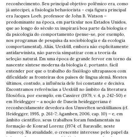
reconhecimento. Seu principal objetivo polêmico era, como
já antecipei, a fisiologia behaviorista – cuja figura principal
era Jacques Loeb, professor de John B. Watson –
predominante na época, em particular nos Estados Unidos,
que ao longo do século xx inspirará boa parte da biologia e
da psicologia do comportamento (pense-se, por exemplo,
nos programas de pesquisa da sociobiologia e da ecologia
comportamental). Aliás, Uexküll, embora não explicitamente
antidarwinista, não parecia simpatizar com a teoria da
seleção natural. Em uma época de grande fervor em torno da
nascente síntese moderna da biologia é, portanto, fácil
entender por que o trabalho do fisiólogo ultrapassou com
dificuldade as fronteiras dos países de língua alemã. Nestes
últimos, contudo, a influência dele foi constante e decisiva.
Encontramos referências a Uexküll no âmbito da literatura
filosófica, por exemplo, em Cassirer (1979, v. 4, p. 242-50) e
em Heidegger – a noção de Dasein heideggeriana é
reconhecidamente devedora dos Umwelten uexküllianos (cf.
Heidegger, 1995, p. 261-7; Agamben, 2006, cap. 10) – e, em
âmbito científico, seus trabalhos foram fundamentais na
formação de Konrad Lorenz (1974; cf. Baravalle, neste
número). Na atualidade, o crescente interesse pelo papel da