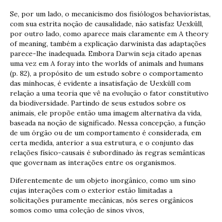
Se, por um lado, o mecanicismo dos fisiólogos behavioristas,
com sua estrita noção de causalidade, não satisfaz Uexküll,
por outro lado, como aparece mais claramente em A theory
of meaning, também a explicação darwinista das adaptações
parece-lhe inadequada. Embora Darwin seja citado apenas
uma vez em A foray into the worlds of animals and humans
(p. 82), a propósito de um estudo sobre o comportamento
das minhocas, é evidente a insatisfação de Uexküll com
relação a uma teoria que vê na evolução o fator constitutivo
da biodiversidade. Partindo de seus estudos sobre os
animais, ele propõe então uma imagem alternativa da vida,
baseada na noção de significado. Nessa concepção, a função
de um órgão ou de um comportamento é considerada, em
certa medida, anterior a sua estrutura, e o conjunto das
relações físico-causais é subordinado às regras semânticas
que governam as interações entre os organismos.
Diferentemente de um objeto inorgânico, como um sino
cujas interações com o exterior estão limitadas a
solicitações puramente mecânicas, nós seres orgânicos
somos como uma coleção de sinos vivos,