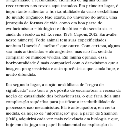
recorrentes nos textos aqui tratados. Em primeiro lugar, é
importante salientar a horizontalidade da visão uexkülliana
do mundo orgânico. Não existe, no universo do autor, uma
jerarquia de formas de vida, como em boa parte do
evolucionismo – biológico e filosófico – do século xix, e
ainda do século xx (cf. Lorenz, 1974; Caponi, 2012; Baravalle,
neste número). Todo animal tem suas especificidades,
nenhum Umwelt é “melhor” que outro. Com certeza, alguns
são mais articulados e abrangentes, mas não faz sentido
comparar os mundos vividos. Em minha opinião, essa
horizontalidade é mais compatível com o darwinismo que a
imagem progressivista e antropocêntrica que, ainda hoje, é
muito difundida.
Em segundo lugar, a noção uexkülliana de “regra de
significado” não tem o propósito de escamotear a recusa da
noção de causalidade dos behavioristas, o que faria dela uma
complicação supérflua para justificar a irredutibilidade de
processos não mecanicistas. Ela é antecipadora, em certa
medida, da noção de “informação” que, a partir de Shannon
(1948), adquirirá cada vez mais relevância em biologia e que,
hoje em dia, joga um papel fundamental na explicação da