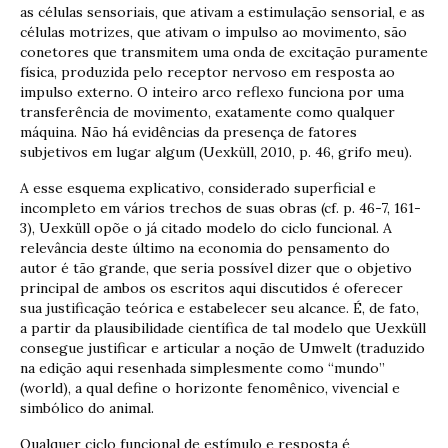
as células sensoriais, que ativam a estimulação sensorial, e as
células motrizes, que ativam o impulso ao movimento, são
conetores que transmitem uma onda de excitação puramente
física, produzida pelo receptor nervoso em resposta ao
impulso externo. O inteiro arco reflexo funciona por uma
transferência de movimento, exatamente como qualquer
máquina. Não há evidências da presença de fatores
subjetivos em lugar algum (Uexküll, 2010, p. 46, grifo meu).
A esse esquema explicativo, considerado superficial e
incompleto em vários trechos de suas obras (cf. p. 46-7, 161-
3), Uexküll opõe o já citado modelo do ciclo funcional. A
relevância deste último na economia do pensamento do
autor é tão grande, que seria possível dizer que o objetivo
principal de ambos os escritos aqui discutidos é oferecer
sua justificação teórica e estabelecer seu alcance. É, de fato,
a partir da plausibilidade científica de tal modelo que Uexküll
consegue justificar e articular a noção de Umwelt (traduzido
na edição aqui resenhada simplesmente como “mundo”
(world), a qual define o horizonte fenomênico, vivencial e
simbólico do animal.
Qualquer ciclo funcional de estímulo e resposta é