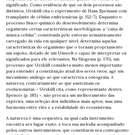
significado. Como evidência de que os dois processos são
distintos, Uexküll cita o experimento de Hans Spemann com
transplante de células embrionárias (p. 152-7). Enquanto o
processo físico-químico do desenvolvimento determina
cegamente certas características morfológicas, a “caixa de
música celular”, constituída pelo entorno semanticamente
carregado da vida em qualquer nível, determina aquelas
características do organismo que o tornam propriamente
um sujeito, dotado de um Umwelt e capaz de interpretar os
significados para ele relevantes. Na filogenia (p. 170), um
processo que Uexküll considera muito menos importante
para entender a constituição atual dos seres vivos, age um
mecanismo análogo ao que caracteriza a ontogenia. A
natureza, contrariamente ao que sustentam os
evolucionistas – Uexküll cita, como representante destes,
Spencer (p. 185) –, não procura um melhoramento das
espécies, uma seleção dos indivíduos mais aptos, mas uma
harmonia entre eles e a estabilidade do ecossistema.
A natureza é uma orquestra, na qual cada instrumento
encontra seu lugar exato, e toca sua melodia acompanhado
pelos outros instrumentos, que constituem seu contraponto