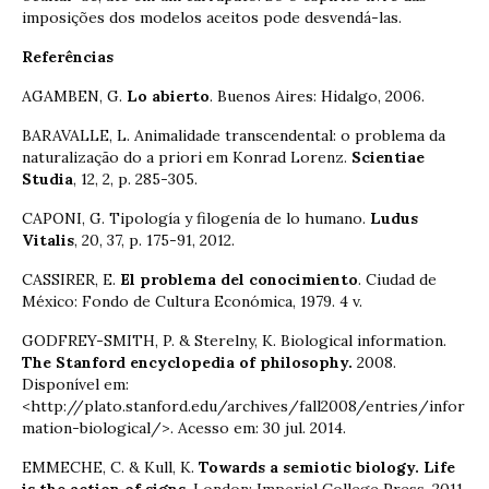
imposições dos modelos aceitos pode desvendá-las.
Referências
AGAMBEN, G.
Lo abierto
. Buenos Aires: Hidalgo, 2006.
BARAVALLE, L. Animalidade transcendental: o problema da
naturalização do a priori em Konrad Lorenz.
Scientiae
Studia
, 12, 2, p. 285-305.
CAPONI, G. Tipología y filogenía de lo humano.
Ludus
Vitalis
, 20, 37, p. 175-91, 2012.
CASSIRER, E.
El problema del conocimiento
. Ciudad de
México: Fondo de Cultura Económica, 1979. 4 v.
GODFREY-SMITH, P. & Sterelny, K. Biological information.
The Stanford encyclopedia of philosophy.
2008.
Disponível em:
<http://plato.stanford.edu/archives/fall2008/entries/infor
mation-biological/>. Acesso em: 30 jul. 2014.
EMMECHE, C. & Kull, K.
Towards a semiotic biology. Life
is the action of signs
. London: Imperial College Press, 2011.