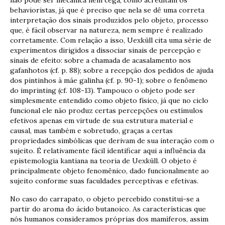
behavioristas, já que é preciso que nela se dê uma correta
interpretação dos sinais produzidos pelo objeto, processo
que, é fácil observar na natureza, nem sempre é realizado
corretamente. Com relação a isso, Uexküll cita uma série de
experimentos dirigidos a dissociar sinais de percepção e
sinais de efeito: sobre a chamada de acasalamento nos
gafanhotos (cf. p. 88); sobre a recepção dos pedidos de ajuda
dos pintinhos à mãe galinha (cf. p. 90-1); sobre o fenômeno
do imprinting (cf. 108-13). Tampouco o objeto pode ser
simplesmente entendido como objeto físico, já que no ciclo
funcional ele não produz certas percepções ou estímulos
efetivos apenas em virtude de sua estrutura material e
causal, mas também e sobretudo, graças a certas
propriedades simbólicas que derivam de sua interação com o
sujeito. É relativamente fácil identificar aqui a influência da
epistemologia kantiana na teoria de Uexküll. O objeto é
principalmente objeto fenomênico, dado funcionalmente ao
sujeito conforme suas faculdades perceptivas e efetivas.
No caso do carrapato, o objeto percebido constitui-se a
partir do aroma do ácido butanoico. As características que
nós humanos consideramos próprias dos mamíferos, assim