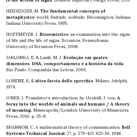
HEIDEGGER, M.
The fundamental concepts of
metaphysics
: world, finitude, solitude. Bloomington, Indiana:
Indiana University Press, 1995.
HOFFMEYER, J.
Biosemiotics
: an examination into the signs
of life and the life of signs. Scranton, Pennsylvania:
University of Scranton Press, 2008.
JABLONKA, E. & Lamb, M. J.
Evolução em quatro
dimensões. DNA, comportamento e a história da vida
.
São Paulo: Companhia das Letras, 2005.
LORENZ, K.
L’altra faccia dello specchio
. Milano: Adelphi,
1974.
O’NEIl, J. Translator’s introduction. In: Uexküll, J. von
. A
foray into the worlds of animals and humans / A theory
of meaning.
Minneapolis/London: University of Minnesota
Press, 2010. p. 35-8.
SHANNON, C. A mathematical theory of communication.
Bell
Systems Technical Journal
, 27, p. 279-423, 623-56, 1948.