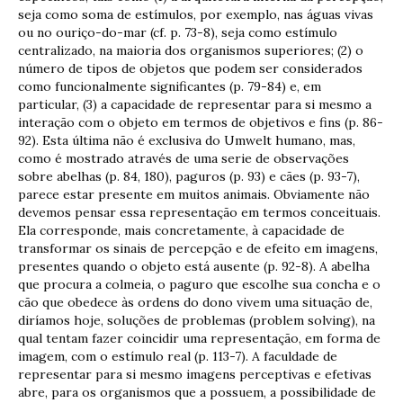
seja como soma de estímulos, por exemplo, nas águas vivas
ou no ouriço-do-mar (cf. p. 73-8), seja como estímulo
centralizado, na maioria dos organismos superiores; (2) o
número de tipos de objetos que podem ser considerados
como funcionalmente significantes (p. 79-84) e, em
particular, (3) a capacidade de representar para si mesmo a
interação com o objeto em termos de objetivos e fins (p. 86-
92). Esta última não é exclusiva do Umwelt humano, mas,
como é mostrado através de uma serie de observações
sobre abelhas (p. 84, 180), paguros (p. 93) e cães (p. 93-7),
parece estar presente em muitos animais. Obviamente não
devemos pensar essa representação em termos conceituais.
Ela corresponde, mais concretamente, à capacidade de
transformar os sinais de percepção e de efeito em imagens,
presentes quando o objeto está ausente (p. 92-8). A abelha
que procura a colmeia, o paguro que escolhe sua concha e o
cão que obedece às ordens do dono vivem uma situação de,
diríamos hoje, soluções de problemas (problem solving), na
qual tentam fazer coincidir uma representação, em forma de
imagem, com o estímulo real (p. 113-7). A faculdade de
representar para si mesmo imagens perceptivas e efetivas
abre, para os organismos que a possuem, a possibilidade de