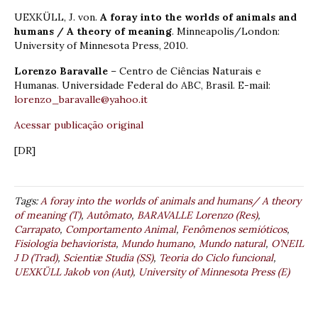
UEXKÜLL, J. von.
A foray into the worlds of animals and
humans / A theory of meaning
. Minneapolis/London:
University of Minnesota Press, 2010.
Lorenzo Baravalle
– Centro de Ciências Naturais e
Humanas. Universidade Federal do ABC, Brasil. E-mail:
lorenzo_baravalle@yahoo.it
Acessar publicação original
[DR]
Tags:
A foray into the worlds of animals and humans/ A theory
of meaning (T)
,
Autômato
,
BARAVALLE Lorenzo (Res)
,
Carrapato
,
Comportamento Animal
,
Fenômenos semióticos
,
Fisiologia behaviorista
,
Mundo humano
,
Mundo natural
,
O’NEIL
J D (Trad)
,
Scientiæ Studia (SS)
,
Teoria do Ciclo funcional
,
UEXKÜLL Jakob von (Aut)
,
University of Minnesota Press (E)