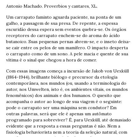
Antonio Machado. Proverbios y cantares, XL.
Um carrapato faminto aguarda paciente, na ponta de um
galho, a passagem de sua presa. De repente, a espessa
escuridão dessa espera sem eventos quebra-se. Os órgãos
receptores do carrapato enchem-se do aroma do ácido
butanoico. Suas pequenas pernas abrem-se, e o inseto deixa-
se cair entre os pelos de um mamífero. O impacto desperta
o carrapato como de um sono. A pele macia e quente de sua
vítima é o sinal que chegou a hora de comer.
Com essas imagens começa a incursão de Jakob von Uexküll
(1864-1944), brilhante biólogo e precursor da etologia
contemporânea, nos mundos (ou, usando a terminologia do
autor, nos Umwelten, isto é, os ambientes vitais, os mundos
fenomênicos) dos animais e dos humanos. O quesito que
acompanha o autor ao longo de sua viagem é o seguinte:
pode o carrapato ser uma máquina sem condutor? Em
outras palavras, será que ele é apenas um autômato
programado para sobreviver? É, para Uexküll, até demasiado
evidente que a resposta a essas perguntas é não. Nem a
fisiologia behaviorista nem a teoria da seleção natural, com