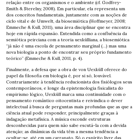
relação entre os organismos e o ambiente (cf. Godfrey-
Smith & Sterelny, 2008). Em particular, ela representa um
dos conceitos fundamentais, juntamente com as noções de
ciclo vital e de Umwelt, da biosemiótica (Hoffmeyer, 2008;
Emmeche & Kull, 2011), uma área disciplinar que se encontra
hoje em rápida expansão. Entendida como a confluência da
semiótica peirciana com a teoria uexkülliana, a biosemiótica
“já não é uma escola de pensamento marginal (…) mas uma
nova biologia a ponto de encontrar seu próprio fundamento
teórico” (Emmeche & Kull, 2011, p. 4).
Finalmente, a defesa que a obra de von Uexküll oferece do
papel da filosofia em biologia é, por si só, louvável.
Contrariamente à tendência reducionista dos fisiólogos seus
contemporâneos, e longe da epistemologia fisicalista do
empirismo lógico, Uexküll marca uma continuidade com o
pensamento romântico oitocentista e reivindica o dever
intelectual à busca de perguntas mais profundas que as que a
ciência atual pode responder, principalmente graças à
indagação metafísica. A música esconde estruturas
desconhecidas para quem não sabe escutá-la com a devida
atenção; as dinâmicas da vida têm a mesma tendência a
ocultar-se, até em um carrapato. Só o espírito livre das