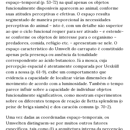
espaço-temporal (p. 53-72) na qual apenas os objetos
funcionalmente disponíveis aparecem ao animal, conforme
suas atitudes perceptivas e efetivas. O espaço resulta
segmentado de maneira proporcional às necessidades
perceptivas do animal – isto é, com um detalhe não superior
ao que o ciclo funcional requer para ser ativado – e estende-
se conforme os objetos de interesse para o organismo –
predadores, comida, refúgio etc. – apresentam-se nele. O
espaço característico do Umwelt do carrapato é constituído
apenas pela presença ou ausência da tonalidade
correspondente ao ácido butanoico. Já a mosca, cuja
percepção espacial é atentamente comparada por Uexküll
com a nossa (p. 61-9), exibe um comportamento que
evidencia a capacidade de localizar várias dimensões de
movimento de acordo com a luminosidade. Também o tempo
parece influir sobre a capacidade de individuar objetos
funcionalmente significativos, como mostram experimentos
sobre os diferentes tempos de reação de Betta splendens (o
peixe de briga siamês) e dos caracóis comuns (p. 70-2).
Uma vez dadas as coordenadas espaço-temporais, os
Umwelten distinguem-se por muitos outros fatores
específicos, tais como (1) a arquitetura interna da percepção,