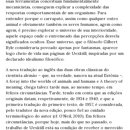
suas ferramentas conceituais fundamentalmente
mecanicistas, conseguem explicar a complexidade das
respostas comportamentais de um organismo. Para
entender porque o carrapato, assim como qualquer outro
animal e obviamente também os seres humanos, agem como
agem, é preciso explorar o universo de sua interioridade,
aquele espaço onde o entremeado das percepções desvela
significados ocultos. Esse universo, que o filósofo Gilbert
Ryle consideraria povoado apenas por fantasmas, aparece
logo cheio de vida nas páginas de Uexküll, inspiradas por um
declarado idealismo filosófico.
A nova tradução ao inglês das duas obras clássicas do
cientista alemão – que, na verdade, nasceu na atual Estônia –,
A foray into the worlds of animals and humans e A theory of
meaning, chega talvez tarde mas, ao mesmo tempo, em
felizes circunstâncias. Tarde, tendo em conta que as edições
originais datam, respetivamente, de 1934 e 1940, e que a
primeira tradução do primeiro texto, de 1957, é considerada,
pelo tradutor da nova edição, pouco fiel ao cuidado
terminológico do autor (cf. O’Neil, 2010). Em felizes
circunstâncias, porque hoje, mais do que no passado, o
trabalho de Uexküll está na condição de receber o merecido