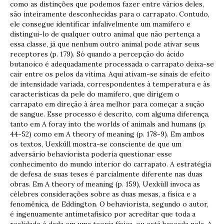
como as distinções que podemos fazer entre vários deles,
são inteiramente desconhecidas para o carrapato. Contudo,
ele consegue identificar infalivelmente um mamífero e
distingui-lo de qualquer outro animal que não pertença a
essa classe, já que nenhum outro animal pode ativar seus
receptores (p. 179). Só quando a percepção do ácido
butanoico é adequadamente processada o carrapato deixa-se
cair entre os pelos da vítima. Aqui ativam-se sinais de efeito
de intensidade variada, correspondentes à temperatura e às
características da pele do mamífero, que dirigem o
carrapato em direção à área melhor para começar a sução
de sangue. Esse processo é descrito, com alguma diferença,
tanto em A foray into the worlds of animals and humans (p.
44-52) como em A theory of meaning (p. 178-9). Em ambos
os textos, Uexküll mostra-se consciente de que um
adversário behaviorista poderia questionar esse
conhecimento do mundo interior do carrapato. A estratégia
de defesa de suas teses é parcialmente diferente nas duas
obras. Em A theory of meaning (p. 159), Uexküll invoca as
célebres considerações sobre as duas mesas, a física e a
fenomênica, de Eddington. O behaviorista, segundo o autor,
é ingenuamente antimetafísico por acreditar que toda a
realidade é dada em uma teoria física, ou está baseada nela. A