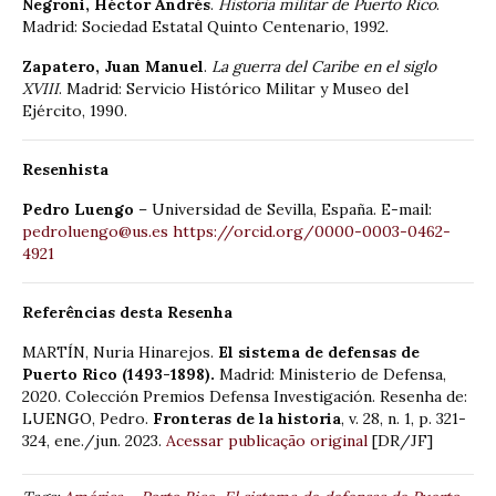
Negroni, Héctor Andrés
.
Historia militar de Puerto Rico
.
Madrid: Sociedad Estatal Quinto Centenario, 1992.
Zapatero, Juan Manuel
.
La guerra del Caribe en el siglo
XVIII
. Madrid: Servicio Histórico Militar y Museo del
Ejército, 1990.
Resenhista
Pedro Luengo
– Universidad de Sevilla, España. E-mail:
pedroluengo@us.es
https://orcid.org/0000-0003-0462-
4921
Referências desta Resenha
MARTÍN, Nuria Hinarejos.
El sistema de defensas de
Puerto Rico (1493-1898).
Madrid: Ministerio de Defensa,
2020. Colección Premios Defensa Investigación. Resenha de:
LUENGO, Pedro.
Fronteras de la historia
, v. 28, n. 1, p. 321-
324, ene./jun. 2023.
Acessar publicação original
[DR/JF]