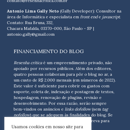
contato@resenhacritica.com.br
Antonio Lima Gally Neto
(Gally Developer): Consultor na
área de Informática e especialista em
front end
e
javascript
.
Contato: Rua Bruna, 332,
Chacara Mafalda, 03370-000, São Paulo - SP |
antonio.gally@gmail.com
FINANCIAMENTO DO BLOG
Resenha crítica
é um empreendimento privado, não
apoiado por recursos públicos. Além dos editores,
quatro pessoas colaboram para pôr o blog no ar, a
um custo de R$ 2.000 mensais (em números de 2022).
Este valor é suficiente para cobrir os gastos com
suporte, coleta de, indexação e postagem de textos,
hospedagem, renovação de plugins, revisão e
desenvolvimento.
Por essa razão, serão sempre
bem-vindos os anúncios e
links dofollow
(sem
tag
nofollow
) que se adequem às finalidades do blog. Se
você está interessado em colaborar,
escreva para
Usamos cookies em nosso site para
nós
(contato@resenhacritica.com.br)