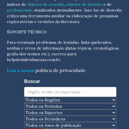
índices de
objetos de resenha
,
objetos de dossiês
e de
profissionais
, atualizados
mensalmente
. Isso faz de
Resenha
crítica
uma ferramenta auxiliar na elaboração de pesquisas
exploratórias e revisões da literatura.
SUPORTE TÉCNICO
Para eventuais problemas de lentidão, links quebrados,
senhas e erros de informação (datas tópicas, cronológicas,
grafia dos nomes etc.), escreva para:
helpdesk@vidanossa.com.br
.
Leia a nossa
política de privacidade
.
Buscar