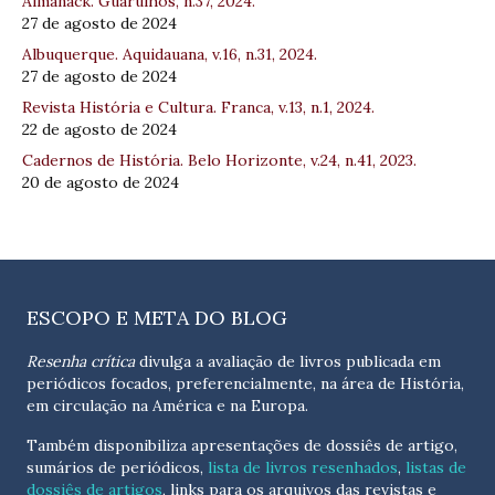
Almanack. Guarulhos, n.37, 2024.
27 de agosto de 2024
Albuquerque. Aquidauana, v.16, n.31, 2024.
27 de agosto de 2024
Revista História e Cultura. Franca, v.13, n.1, 2024.
22 de agosto de 2024
Cadernos de História. Belo Horizonte, v.24, n.41, 2023.
20 de agosto de 2024
ESCOPO E META DO BLOG
Resenha crítica
divulga a avaliação de livros publicada em
periódicos focados, preferencialmente, na área de História,
em circulação na América e na Europa.
Também disponibiliza apresentações de dossiês de artigo,
sumários de periódicos,
lista de livros resenhados
,
listas de
dossiês de artigos
, links para os arquivos das revistas e