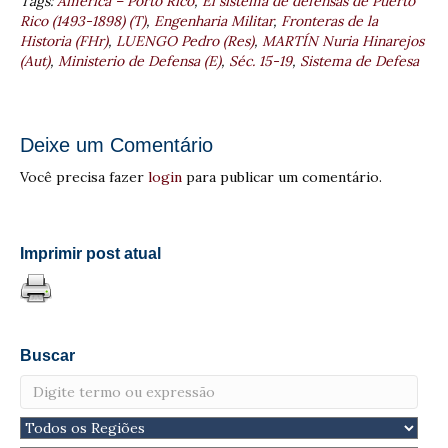
Tags:
América – Porto Rico
,
El sistema de defensas de Puerto
Rico (1493-1898) (T)
,
Engenharia Militar
,
Fronteras de la
Historia (FHr)
,
LUENGO Pedro (Res)
,
MARTÍN Nuria Hinarejos
(Aut)
,
Ministerio de Defensa (E)
,
Séc. 15-19
,
Sistema de Defesa
Deixe um Comentário
Você precisa fazer
login
para publicar um comentário.
Imprimir post atual
Buscar