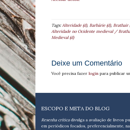
Tags:
Alteridade (d)
,
Barbárie (d)
,
Brathair 
Alteridade no Ocidente medieval / Bratha
Medieval (d)
Deixe um Comentário
Você precisa fazer
login
para publicar u
ESCOPO E META DO BLOG
Resenha crítica
divulga a avaliação de livros pu
em periódicos focados, preferencialmente, na