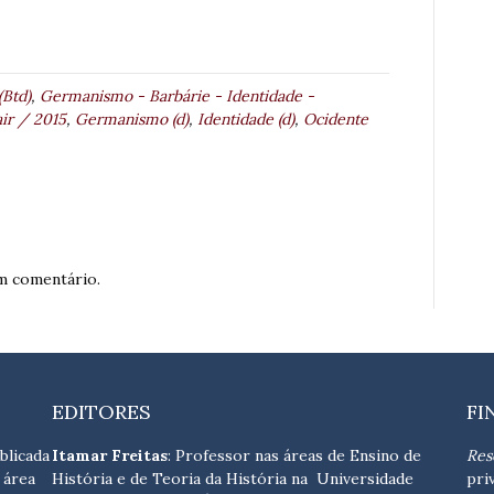
(Btd)
,
Germanismo - Barbárie - Identidade -
ir / 2015
,
Germanismo (d)
,
Identidade (d)
,
Ocidente
m comentário.
EDITORES
FI
blicada
Itamar Freitas
: Professor nas áreas de Ensino de
Res
 área
História e de Teoria da História na Universidade
pri