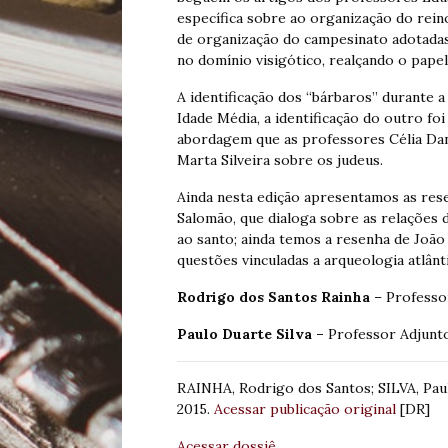
específica sobre ao organização do rein
de organização do campesinato adotadas
no domínio visigótico, realçando o papel
A identificação dos “bárbaros” durante 
Idade Média, a identificação do outro fo
abordagem que as professores Célia Dan
Marta Silveira sobre os judeus.
Ainda nesta edição apresentamos as rese
Salomão, que dialoga sobre as relações d
ao santo; ainda temos a resenha de João
questões vinculadas a arqueologia atlânt
Rodrigo dos Santos Rainha
– Professo
Paulo Duarte Silva –
Professor Adjunto
RAINHA, Rodrigo dos Santos; SILVA, Paul
2015.
Acessar publicação original
[DR]
Acessar dossiê