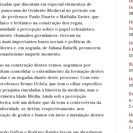
Hi
rizadas que discutam em especial elementos de
Ja
do panorama do Ocidente Medieval no período em
1
 do professor Paulo Duarte e Nathália Xavier, que
Hi
laico e britânico na construção dos regna,
Ja
inuidade à percepção sobre o papel eclesiástico,
1
mente chamados germânicos, tiveram na
mais importantes bases sociais e políticas de
Hi
liveira e, em seguida, de Juliana Rafaelli, promovem
v.
onasticismo naquele momento.
1
Sí
smo na construção destes reinos, seguimos por
1
itam consolidar o entendimento da formação destes
adas e as negadas diante deste processo. Com este
Hi
professor Bruno Uchôa, que tem o olhar específico
1
s pesquisa vinculadas à história da medicina, mas o
Em
Primeira Idade Média. Ainda sob a percepção
n.
lveira, sob um debate que dá tons à controvérsia da
2
 alteridade, se detêm, respectivamente, nos
Hi
ficação de godos e hunos em meio à instalação destes
de
1
ardo Daflon e Rodrigo Rainha fazem um abordagem