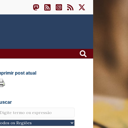
mprimir post atual
uscar