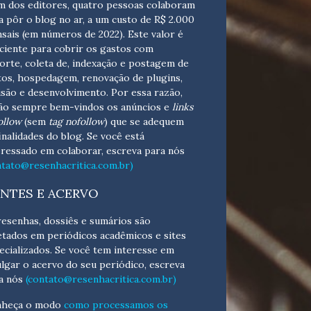
m dos editores, quatro pessoas colaboram
a pôr o blog no ar, a um custo de R$ 2.000
sais (em números de 2022). Este valor é
iciente para cobrir os gastos com
orte, coleta de, indexação e postagem de
tos, hospedagem, renovação de plugins,
isão e desenvolvimento.
Por essa razão,
ão sempre bem-vindos os anúncios e
links
ollow
(sem
tag nofollow
) que se adequem
finalidades do blog. Se você está
eressado em colaborar,
escreva para nós
ntato@resenhacritica.com.br)
NTES E ACERVO
resenhas, dossiês e sumários são
etados em periódicos acadêmicos e sites
ecializados. Se você tem interesse em
ulgar o acervo do seu periódico, escreva
a nós
(contato@resenhacritica.com.br)
heça o
modo
como processamos os