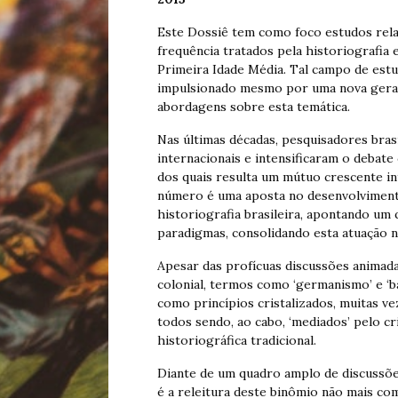
Este Dossiê tem como foco estudos rela
frequência tratados pela historiografia
Primeira Idade Média. Tal campo de estu
impulsionado mesmo por uma nova geraç
abordagens sobre esta temática.
Nas últimas décadas, pesquisadores bra
internacionais e intensificaram o deba
dos quais resulta um mútuo crescente in
número é uma aposta no desenvolviment
historiografia brasileira, apontando um
paradigmas, consolidando esta atuação na
Apesar das profícuas discussões animad
colonial, termos como ‘germanismo’ e ‘b
como princípios cristalizados, muitas vez
todos sendo, ao cabo, ‘mediados’ pelo c
historiográfica tradicional.
Diante de um quadro amplo de discussõe
é a releitura deste binômio não mais co