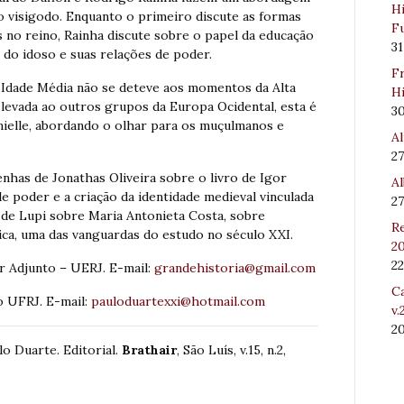
Hi
o visigodo. Enquanto o primeiro discute as formas
Fu
 no reino, Rainha discute sobre o papel da educação
31
 do idoso e suas relações de poder.
Fr
a Idade Média não se deteve aos momentos da Alta
Hi
i levada ao outros grupos da Europa Ocidental, esta é
3
ielle, abordando o olhar para os muçulmanos e
Al
27
nhas de Jonathas Oliveira sobre o livro de Igor
Al
e poder e a criação da identidade medieval vinculada
27
 de Lupi sobre Maria Antonieta Costa, sobre
Re
ica, uma das vanguardas do estudo no século XXI.
20
22
r Adjunto – UERJ. E-mail:
grandehistoria@gmail.com
Ca
 UFRJ. E-mail:
pauloduartexxi@hotmail.com
v.
2
o Duarte. Editorial.
Brathair
, São Luís, v.15, n.2,