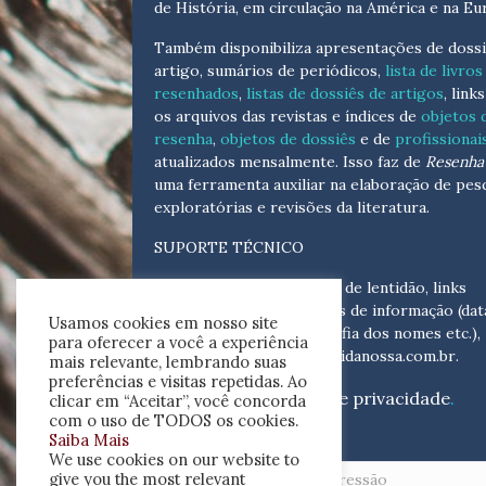
de História, em circulação na América e na Eu
Também disponibiliza apresentações de dossi
artigo, sumários de periódicos,
lista de livros
resenhados
,
listas de dossiês de artigos
, link
os arquivos das revistas e índices de
objetos 
resenha
,
objetos de dossiês
e de
profissionai
atualizados
mensalmente
. Isso faz de
Resenha 
uma ferramenta auxiliar na elaboração de pes
exploratórias e revisões da literatura.
SUPORTE TÉCNICO
Para eventuais problemas de lentidão, links
quebrados, senhas e erros de informação (dat
Usamos cookies em nosso site
tópicas, cronológicas, grafia dos nomes etc.),
para oferecer a você a experiência
escreva para:
helpdesk@vidanossa.com.br
.
mais relevante, lembrando suas
preferências e visitas repetidas. Ao
Leia a nossa
política de privacidade
.
clicar em “Aceitar”, você concorda
com o uso de TODOS os cookies.
Saiba Mais
Buscar
We use cookies on our website to
give you the most relevant