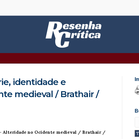
e, identidade e
I
te medieval / Brathair /
B
– Alteridade no Ocidente medieval
/ Brathair /