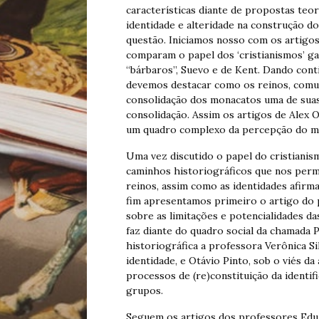
características diante de propostas teo
identidade e alteridade na construção 
questão. Iniciamos nosso com os artigos
comparam o papel dos ‘cristianismos’ ga
“bárbaros”, Suevo e de Kent. Dando cont
devemos destacar como os reinos, comu
consolidação dos monacatos uma de suas 
consolidação. Assim os artigos de Alex O
um quadro complexo da percepção do m
Uma vez discutido o papel do cristiani
caminhos historiográficos que nos perm
reinos, assim como as identidades afirm
fim apresentamos primeiro o artigo do 
sobre as limitações e potencialidades da
faz diante do quadro social da chamada 
historiográfica a professora Verônica Si
identidade, e Otávio Pinto, sob o viés da
processos de (re)constituição da identi
grupos.
Seguem os artigos dos professores Edu