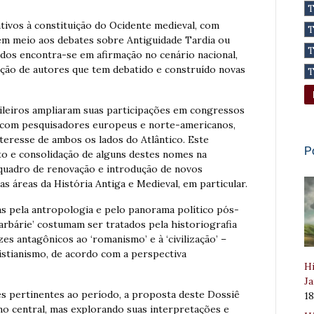
tivos à constituição do Ocidente medieval, com
 em meio aos debates sobre Antiguidade Tardia ou
dos encontra-se em afirmação no cenário nacional,
ão de autores que tem debatido e construído novas
sileiros ampliaram suas participações em congressos
te com pesquisadores europeus e norte-americanos,
teresse de ambos os lados do Atlântico. Este
P
o e consolidação de alguns destes nomes na
 quadro de renovação e introdução de novos
s áreas da História Antiga e Medieval, em particular.
as pela antropologia e pelo panorama político pós-
arbárie’ costumam ser tratados pela historiografia
es antagônicos ao ‘romanismo’ e à ‘civilização’ –
ristianismo, de acordo com a perspectiva
Hi
Ja
s pertinentes ao período, a proposta deste Dossiê
1
mo central, mas explorando suas interpretações e