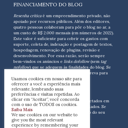
FINANCIAMENTO DO BLOG
Resenha crítica
é um empreendimento privado, não
apoiado por recursos públicos. Além dos editores,
quatro pessoas colaboram para pôr o blog no ar, a
um custo de R$ 2.000 mensais (em números de 2022).
Este valor é suficiente para cobrir os gastos com
suporte, coleta de, indexação e postagem de textos,
hospedagem, renovação de plugins, revisão e
desenvolvimento.
Por essa razão, serão sempre
bem-vindos os anúncios e
links dofollow
(sem
tag
nofollow
) que se adequem às finalidades do blog. Se
você está interessado em colaborar,
escreva para
Usamos cookies em nosso site para
nós
(contato@resenhacritica.com.br)
oferecer a você a experiência mais
relevante, lembrando suas
FONTES E ACERVO
preferências e visitas repetidas. Ao
clicar em “Aceitar”, você concorda
As resenhas, dossiês e sumários são coletados em
com o uso de TODOS os cookies.
periódicos acadêmicos e sites especializados. Se
Saiba Mais
você tem interesse em divulgar o acervo do seu
We use cookies on our website to
periódico, escreva para nós
give you the most relevant
(contato@resenhacritica.com.br)
experience by remembering your