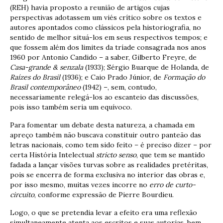
(REH) havia proposto a reunião de artigos cujas
perspectivas adotassem um viés crítico sobre os textos e
autores apontados como clássicos pela historiografia, no
sentido de melhor situá-los em seus respectivos tempos; e
que fossem além dos limites da tríade consagrada nos anos
1960 por Antonio Candido – a saber, Gilberto Freyre, de
Casa-grande & senzala
(1933); Sérgio Buarque de Holanda, de
Raízes do Brasil
(1936); e Caio Prado Júnior, de
Formação do
Brasil contemporâneo
(1942) –, sem, contudo,
necessariamente relegá-los ao escanteio das discussões,
pois isso também seria um equívoco.
Para fomentar um debate desta natureza, a chamada em
apreço também não buscava constituir outro panteão das
letras nacionais, como tem sido feito – é preciso dizer – por
certa História Intelectual
stricto senso
, que tem se mantido
fadada a lançar visões turvas sobre as realidades pretéritas,
pois se encerra de forma exclusiva no interior das obras e,
por isso mesmo, muitas vezes incorre no
erro de curto-
circuito
, conforme expressão de Pierre Bourdieu.
Logo, o que se pretendia levar a efeito era uma reflexão
simultaneamente atenta aos escritos e suas autorias, bem