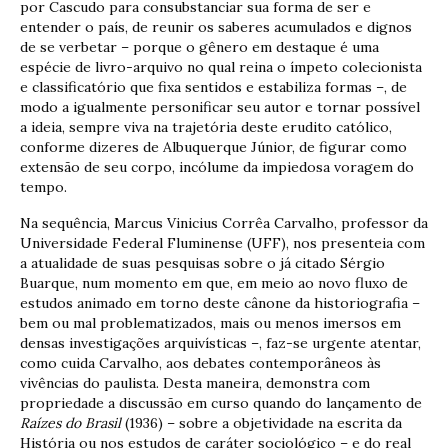
por Cascudo para consubstanciar sua forma de ser e
entender o país, de reunir os saberes acumulados e dignos
de se verbetar – porque o gênero em destaque é uma
espécie de livro-arquivo no qual reina o ímpeto colecionista
e classificatório que fixa sentidos e estabiliza formas –, de
modo a igualmente personificar seu autor e tornar possível
a ideia, sempre viva na trajetória deste erudito católico,
conforme dizeres de Albuquerque Júnior, de figurar como
extensão de seu corpo, incólume da impiedosa voragem do
tempo.
Na sequência, Marcus Vinicius Corrêa Carvalho, professor da
Universidade Federal Fluminense (UFF), nos presenteia com
a atualidade de suas pesquisas sobre o já citado Sérgio
Buarque, num momento em que, em meio ao novo fluxo de
estudos animado em torno deste cânone da historiografia –
bem ou mal problematizados, mais ou menos imersos em
densas investigações arquivísticas –, faz-se urgente atentar,
como cuida Carvalho, aos debates contemporâneos às
vivências do paulista. Desta maneira, demonstra com
propriedade a discussão em curso quando do lançamento de
Raízes do Brasil
(1936) – sobre a objetividade na escrita da
História ou nos estudos de caráter sociológico – e do real