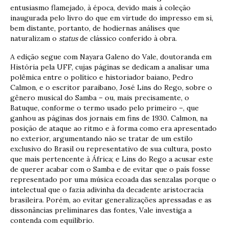
entusiasmo flamejado, à época, devido mais à coleção
inaugurada pelo livro do que em virtude do impresso em si,
bem distante, portanto, de hodiernas análises que
naturalizam o
status
de clássico conferido à obra.
A edição segue com Nayara Galeno do Vale, doutoranda em
História pela UFF, cujas páginas se dedicam a analisar uma
polêmica entre o político e historiador baiano, Pedro
Calmon, e o escritor paraibano, José Lins do Rego, sobre o
gênero musical do Samba – ou, mais precisamente, o
Batuque, conforme o termo usado pelo primeiro –, que
ganhou as páginas dos jornais em fins de 1930. Calmon, na
posição de ataque ao ritmo e à forma como era apresentado
no exterior, argumentando não se tratar de um estilo
exclusivo do Brasil ou representativo de sua cultura, posto
que mais pertencente à África; e Lins do Rego a acusar este
de querer acabar com o Samba e de evitar que o país fosse
representado por uma música ecoada das senzalas porque o
intelectual que o fazia adivinha da decadente aristocracia
brasileira. Porém, ao evitar generalizações apressadas e as
dissonâncias preliminares das fontes, Vale investiga a
contenda com equilíbrio.