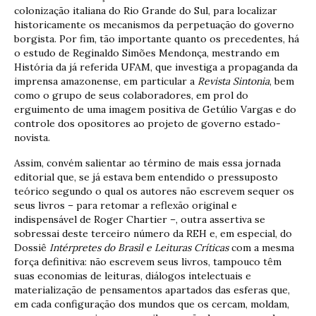
colonização italiana do Rio Grande do Sul, para localizar
historicamente os mecanismos da perpetuação do governo
borgista. Por fim, tão importante quanto os precedentes, há
o estudo de Reginaldo Simões Mendonça, mestrando em
História da já referida UFAM, que investiga a propaganda da
imprensa amazonense, em particular a
Revista Sintonia
, bem
como o grupo de seus colaboradores, em prol do
erguimento de uma imagem positiva de Getúlio Vargas e do
controle dos opositores ao projeto de governo estado-
novista.
Assim, convém salientar ao término de mais essa jornada
editorial que, se já estava bem entendido o pressuposto
teórico segundo o qual os autores não escrevem sequer os
seus livros – para retomar a reflexão original e
indispensável de Roger Chartier –, outra assertiva se
sobressai deste terceiro número da REH e, em especial, do
Dossiê
Intérpretes do Brasil e Leituras Críticas
com a mesma
força definitiva: não escrevem seus livros, tampouco têm
suas economias de leituras, diálogos intelectuais e
materialização de pensamentos apartados das esferas que,
em cada configuração dos mundos que os cercam, moldam,