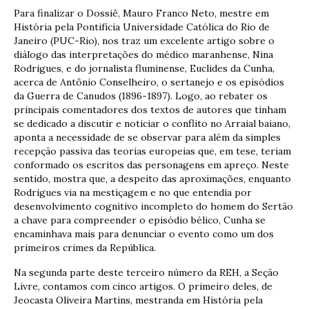
Para finalizar o Dossiê, Mauro Franco Neto, mestre em
História pela Pontifícia Universidade Católica do Rio de
Janeiro (PUC-Rio), nos traz um excelente artigo sobre o
diálogo das interpretações do médico maranhense, Nina
Rodrigues, e do jornalista fluminense, Euclides da Cunha,
acerca de Antônio Conselheiro, o sertanejo e os episódios
da Guerra de Canudos (1896-1897). Logo, ao rebater os
principais comentadores dos textos de autores que tinham
se dedicado a discutir e noticiar o conflito no Arraial baiano,
aponta a necessidade de se observar para além da simples
recepção passiva das teorias europeias que, em tese, teriam
conformado os escritos das personagens em apreço. Neste
sentido, mostra que, a despeito das aproximações, enquanto
Rodrigues via na mestiçagem e no que entendia por
desenvolvimento cognitivo incompleto do homem do Sertão
a chave para compreender o episódio bélico, Cunha se
encaminhava mais para denunciar o evento como um dos
primeiros crimes da República.
Na segunda parte deste terceiro número da REH, a Seção
Livre, contamos com cinco artigos. O primeiro deles, de
Jeocasta Oliveira Martins, mestranda em História pela