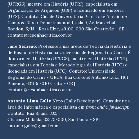
(UFRGS), mestre em História (UFRJ), especialista em
Organização de Arquivos (USP) e licenciado em História
(UFS). Contato:
Cidade Universitária Prof. José Aloísio de
Campos. Bloco Departamental I, sala 9, Av. Marechal
Rondon, S/N - Rosa Elze, 49100-000 São Cristóvão - SE
|
contato@resenhacritica.com.br
Jane Semeão
: Professora nas áreas de Teoria da História e
de Ensino de História na Universidade Regional do Cariri. É
doutora em História (UFRGS), mestre em História (UFRJ),
especialista em Teoria e Metodologia da HIstória (UFC) e
licenciada em História (UFC). Contato:
Universidade
Regional do Cariri - URCA. Rua Coronel Antônio Luíz, 1161,
Pimenta, 63105 -010 Crato - CE
|
contato@resenhacritica.com.br
Antonio Lima Gally Neto
(Gally Developer): Consultor na
área de Informática e especialista em
front end
e
javascript
.
Contato: Rua Bruna, 332,
Chacara Mafalda, 03370-000, São Paulo - SP |
antonio.gally@gmail.com