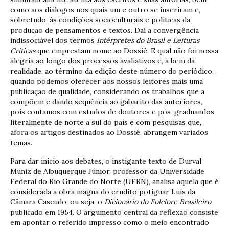
como aos diálogos nos quais um e outro se inseriram e,
sobretudo, às condições socioculturais e políticas da
produção de pensamentos e textos. Daí a convergência
indissociável dos termos
Intérpretes do Brasil e Leituras
Críticas
que emprestam nome ao Dossiê. E qual não foi nossa
alegria ao longo dos processos avaliativos e, a bem da
realidade, ao término da edição deste número do periódico,
quando podemos oferecer aos nossos leitores mais uma
publicação de qualidade, considerando os trabalhos que a
compõem e dando sequência ao gabarito das anteriores,
pois contamos com estudos de doutores e pós-graduandos
literalmente de norte a sul do país e com pesquisas que,
afora os artigos destinados ao Dossiê, abrangem variados
temas.
Para dar início aos debates, o instigante texto de Durval
Muniz de Albuquerque Júnior, professor da Universidade
Federal do Rio Grande do Norte (UFRN), analisa aquela que é
considerada a obra magna do erudito potiguar Luís da
Câmara Cascudo, ou seja, o
Dicionário do Folclore Brasileiro
,
publicado em 1954. O argumento central da reflexão consiste
em apontar o referido impresso como o meio encontrado