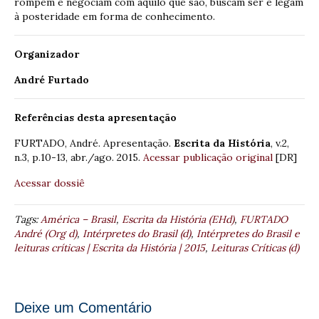
rompem e negociam com aquilo que são, buscam ser e legam
à posteridade em forma de conhecimento.
Organizador
André Furtado
Referências desta apresentação
FURTADO, André. Apresentação.
Escrita da História
, v.2,
n.3, p.10-13, abr./ago. 2015.
Acessar publicação original
[DR]
Acessar dossiê
Tags:
América – Brasil
,
Escrita da História (EHd)
,
FURTADO
André (Org d)
,
Intérpretes do Brasil (d)
,
Intérpretes do Brasil e
leituras críticas | Escrita da História | 2015
,
Leituras Críticas (d)
Deixe um Comentário