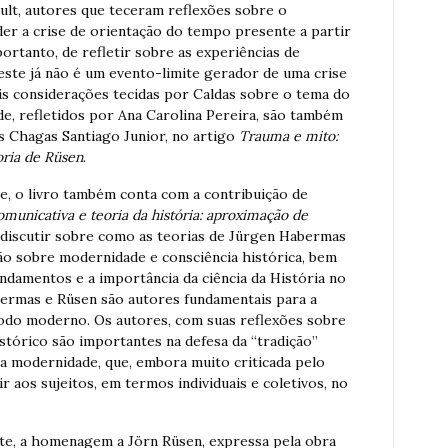
ault, autores que teceram reflexões sobre o
er a crise de orientação do tempo presente a partir
portanto, de refletir sobre as experiências de
 este já não é um evento-limite gerador de uma crise
is considerações tecidas por Caldas sobre o tema do
ade, refletidos por Ana Carolina Pereira, são também
s Chagas Santiago Junior, no artigo
Trauma e mito:
oria de Rüsen
.
e, o livro também conta com a contribuição de
municativa e teoria da história: aproximação de
 discutir sobre como as teorias de Jürgen Habermas
ão sobre modernidade e consciência histórica, bem
ndamentos e a importância da ciência da História no
ermas e Rüsen são autores fundamentais para a
íodo moderno. Os autores, com suas reflexões sobre
tórico são importantes na defesa da “tradição”
 da modernidade, que, embora muito criticada pelo
 aos sujeitos, em termos individuais e coletivos, no
nte, a homenagem a Jörn Rüsen, expressa pela obra