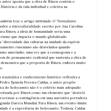
 o autor aponta que a obra de Rüsen contém o
História e da vida individual e coletiva na
também traz o artigo intitulado
O “formalismo
sobre a interculturalidade
, escrito por Ana Carolina
para Rüsen, a ideia de humanidade seria uma
ntrismo que impacta o mundo globalizado
 “diversidade das culturas na unidade da espécie
ensamento ruseniano são desvelados quando
smo ameríndio, uma vez que a cosmogonia e a
rem do pensamento ocidental que sustenta a obra de
a demonstra que a proposta de Rüsen, embora muito
o.
 traumática e conhecimento histórico: reflexões a
 Pedro Spinola Pereira Caldas, o autor propõe
ca do holocausto não é o critério mais adequado
eituada por Rüsen como um elemento que “destrói
 processar a contingência em uma narrativa portadora
egunda Guerra Mundial. Para Rüsen, um evento-limite
dade é a experiência do holocausto. Todavia, Caldas