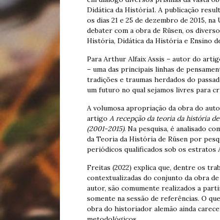
Didática da História1. A publicação resu
os dias 21 e 25 de dezembro de 2015, na
debater com a obra de Rüsen, os diverso
História, Didática da História e Ensino d
Para Arthur Alfaix Assis – autor do arti
– uma das principais linhas de pensamen
tradições e traumas herdados do passado
um futuro no qual sejamos livres para cr
A volumosa apropriação da obra do autor
artigo
A recepção da teoria da história d
(2001-2015)
. Na pesquisa, é analisado c
da Teoria da História de Rüsen por pesq
periódicos qualificados sob os estratos A
Freitas (2022) explica que, dentre os tra
contextualizadas do conjunto da obra de
autor, são comumente realizados a parti
somente na sessão de referências. O que
obra do historiador alemão ainda carec
metodológicos.