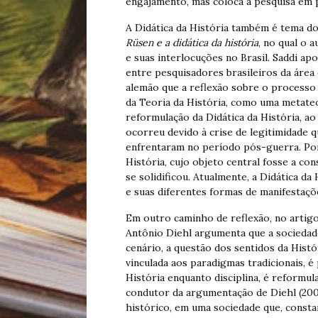
engajamento, mas coloca a pesquisa em 
A Didática da História também é tema do 
Rüsen e a didática da história
, no qual o a
e suas interlocuções no Brasil. Saddi a
entre pesquisadores brasileiros da área 
alemão que a reflexão sobre o processo
da Teoria da História, como uma metateo
reformulação da Didática da História, ao
ocorreu devido à crise de legitimidade q
enfrentaram no período pós-guerra. Por 
História, cujo objeto central fosse a con
se solidificou. Atualmente, a Didática da
e suas diferentes formas de manifestaçõe
Em outro caminho de reflexão, no artig
Antônio Diehl argumenta que a sociedad
cenário, a questão dos sentidos da Histó
vinculada aos paradigmas tradicionais, é
História enquanto disciplina, é reformul
condutor da argumentação de Diehl (200
histórico, em uma sociedade que, const