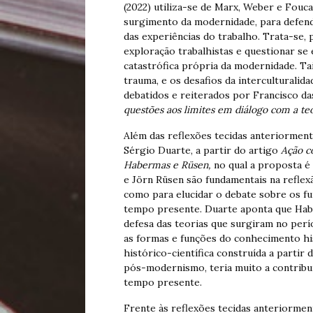
(2022) utiliza-se de Marx, Weber e Fouc
surgimento da modernidade, para defend
das experiências do trabalho. Trata-se, 
exploração trabalhistas e questionar se
catastrófica própria da modernidade. Ta
trauma, e os desafios da interculturalid
debatidos e reiterados por Francisco da
questões aos limites em diálogo com a te
Além das reflexões tecidas anteriorment
Sérgio Duarte, a partir do artigo
Ação co
Habermas e Rüsen,
no qual a proposta é
e Jörn Rüsen são fundamentais na reflex
como para elucidar o debate sobre os fu
tempo presente. Duarte aponta que Hab
defesa das teorias que surgiram no per
as formas e funções do conhecimento his
histórico-científica construída a partir
pós-modernismo, teria muito a contribuir
tempo presente.
Frente às reflexões tecidas anteriorme