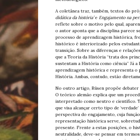
A coletânea traz, também, textos do próp
didática da história’
e
Engajamento na pers
reflete sobre o motivo pelo qual, aparent
o autor aponta que a disciplina parece s
processo de aprendizagem histórica, fre
histórico é interiorizado pelos estudante
transição. Sobre as diferenças e relações
que a Teoria da História “trata dos pri
sustentam a História como ciência” Já a D
aprendizagem histórica e representa o 
História. Ambas, contudo, estão diretame
No outro artigo, Rüsen propõe debater 
O teórico alemão explica que um proced
interpretado como neutro e científico. 
que visa alcançar certo tipo de ‘verdade’
perspectiva do engajamento, cuja função 
representação histórica serve, sobretudo
presente. Frente a estas posições, o hi
neutralidade, deve-se pensar em termo