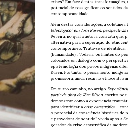
crises? Em face destas transformações,
potencial de ressignificar os sentidos da 
contemporaneidade.
Além destas considerações, a coletânea 
teleológico” em Jörn Rüsen: perspectivas 
Pereira, no qual a autora constata que, 
alternativa para a superação do etnoce
contemporâneo. Trata-se de identificar a
(humanidade)”. Todavia, os limites do p
colocados em diálogo com o perspectivi
epistemologia dos povos indígenas dife
Rüsen. Portanto, o pensamento indígen
promissora, ainda recai no etnocentrism
Em outro caminho, no artigo
Experiência
partir da obra de Jörn Rüsen
, escrito por
demonstrar como a experiencia traumáti
para identificar a
crise catastrófica
– conc
o potencial da consciência histórica de
e provedora de sentido” vivida após a S
gerador da crise catastrófica da moderni