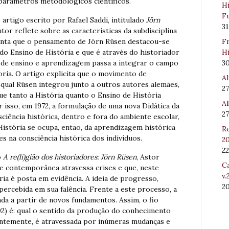
parâmetros metodológicos científicos.
Hi
Fu
artigo escrito por Rafael Saddi, intitulado
Jörn
31
utor reflete sobre as características da subdisciplina
Fr
ponta que o pensamento de Jörn Rüsen destacou-se
Hi
do Ensino de História e que é através do historiador
3
 de ensino e aprendizagem passa a integrar o campo
ria. O artigo explicita que o movimento de
Al
 qual Rüsen integrou junto a outros autores alemães,
27
ue tanto a História quanto o Ensino de História
Al
isso, em 1972, a formulação de uma nova Didática da
27
sciência histórica, dentro e fora do ambiente escolar,
 História se ocupa, então, da aprendizagem histórica
Re
s na consciência histórica dos indivíduos.
20
22
o
A re(li)gião dos historiadores: Jörn Rüsen
, Astor
Ca
e contemporânea atravessa crises e que, neste
v.
ria é posta em evidência. A ideia de progresso,
2
 percebida em sua falência. Frente a este processo, a
ada a partir de novos fundamentos. Assim, o fio
2) é: qual o sentido da produção do conhecimento
antemente, é atravessada por inúmeras mudanças e