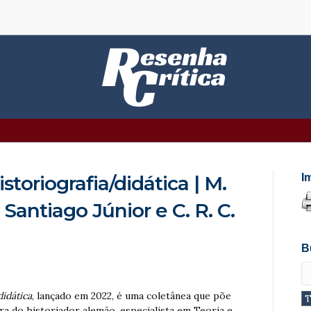
storiografia/didática | M.
I
F. Santiago Júnior e C. R. C.
B
didática
, lançado em 2022, é uma coletânea que põe
ra do historiador alemão, especialista em Teoria e