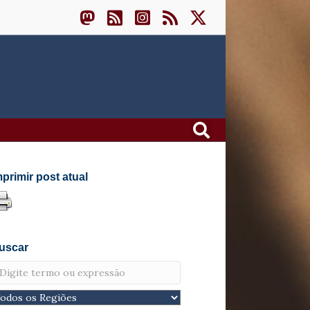
mprimir post atual
uscar