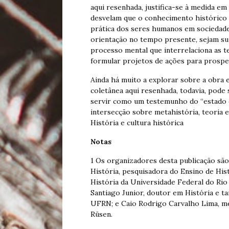
aqui resenhada, justifica-se à medida em
desvelam que o conhecimento histórico n
prática dos seres humanos em sociedade, 
orientação no tempo presente, sejam su
processo mental que interrelaciona as 
formular projetos de ações para prospec
Ainda há muito a explorar sobre a obra 
coletânea aqui resenhada, todavia, pode 
servir como um testemunho do “estado da 
intersecção sobre metahistória, teoria e 
História e cultura histórica
Notas
1 Os organizadores desta publicação são
História, pesquisadora do Ensino de His
História da Universidade Federal do Ri
Santiago Junior, doutor em História e 
UFRN; e Caio Rodrigo Carvalho Lima, me
Rüsen.