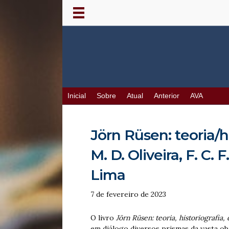
Inicial
Sobre
Atual
Anterior
AVA
Jörn Rüsen: teoria/hi
M. D. Oliveira, F. C. 
Lima
7 de fevereiro de 2023
O livro
Jörn Rüsen: teoria, historiografia, 
em diálogo diversos prismas da vasta ob