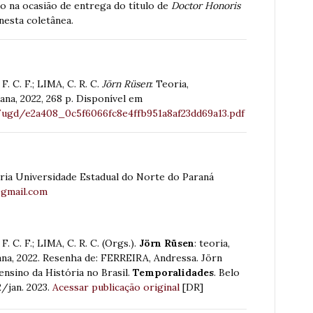
do na ocasião de entrega do título de
Doctor Honoris
nesta coletânea.
 C. F.; LIMA, C. R. C.
Jörn Rüsen
: Teoria,
ana, 2022, 268 p. Disponível em
/ugd/e2a408_0c5f6066fc8e4ffb951a8af23dd69a13.pdf
ia Universidade Estadual do Norte do Paraná
@gmail.com
C. F.; LIMA, C. R. C. (Orgs.).
Jörn Rüsen
: teoria,
bana, 2022. Resenha de: FERREIRA, Andressa. Jörn
ensino da História no Brasil.
Temporalidades
. Belo
2/jan. 2023.
Acessar publicação original
[DR]