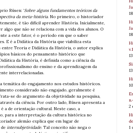
Hi
Ja
rio Rüsen: ‘
Sobre alguns fundamentos teóricos da
1
pectiva da meta-história
. No primeiro, o historiador
Hi
emente, é tão difícil aprender História. Inicialmente,
Ja
er algo que não se relaciona com a vida dos alunos. O
1
nte a este fator, é o período em que o saber
s. E é a Didática da História que viabiliza esta
Hi
 entre Teoria e Didática da História, o autor explica
v.
ncípios básicos do pensamento histórico que
1
idática da História, é definida como a ciência da
Sí
profissionalismo do ensino e da aprendizagem da
1
nte interrelacionadas.
Hi
a temática do engajamento nos estudos históricos.
1
imento considerado não engajado, geralmente é
Em
Trata-se do argumento da objetividade na pesquisa,
n.
 através da ciência. Por outro lado, Rüsen apresenta a
2
é a de orientação cultural. Neste caso, a
Hi
, para a interpretação da cultura histórica no
de
storiador alemão explica que em lugar de
1
s de
intersubjetividade
. Tal conceito não nega o