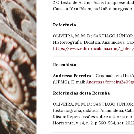
2 O texto de Arthur Assis foi apresenta
Causa a Jörn Rüsen, na UnB e integrado 
Referência
OLIVEIRA, M. M. D.; SANTIAGO JÚNIOR, F.
Historiografia, Didática. Ananindeua: Cab
https://www.editoracabana.com/_files
Resenhista
Andressa Ferreira
– Graduada em Histór
(UFMG). E-mail:
Andressa.ferreira2409
Referências desta Resenha
OLIVEIRA, M. M. D.; SANTIAGO JÚNIOR, F. 
historiografia, didática. Ananindeua: Ca
Rüsen: Repercussões sobre a teoria e o 
Horizonte, v. 14, n. 2, p.560-564, set. 202