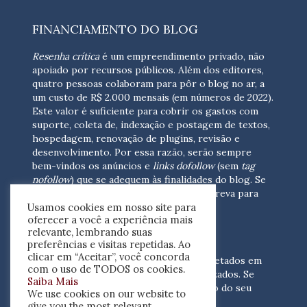
FINANCIAMENTO DO BLOG
Resenha crítica
é um empreendimento privado, não
apoiado por recursos públicos. Além dos editores,
quatro pessoas colaboram para pôr o blog no ar, a
um custo de R$ 2.000 mensais (em números de 2022).
Este valor é suficiente para cobrir os gastos com
suporte, coleta de, indexação e postagem de textos,
hospedagem, renovação de plugins, revisão e
desenvolvimento.
Por essa razão, serão sempre
bem-vindos os anúncios e
links dofollow
(sem
tag
nofollow
) que se adequem às finalidades do blog. Se
você está interessado em colaborar,
escreva para
Usamos cookies em nosso site para
nós
(contato@resenhacritica.com.br)
oferecer a você a experiência mais
relevante, lembrando suas
FONTES E ACERVO
preferências e visitas repetidas. Ao
clicar em “Aceitar”, você concorda
As resenhas, dossiês e sumários são coletados em
com o uso de TODOS os cookies.
periódicos acadêmicos e sites especializados. Se
Saiba Mais
você tem interesse em divulgar o acervo do seu
We use cookies on our website to
periódico, escreva para nós
give you the most relevant