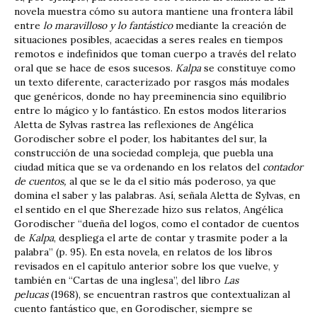
novela muestra cómo su autora mantiene una frontera lábil
entre
lo maravilloso y lo fantástico
mediante la creación de
situaciones posibles, acaecidas a seres reales en tiempos
remotos e indefinidos que toman cuerpo a través del relato
oral que se hace de esos sucesos.
Kalpa
se constituye como
un texto diferente, caracterizado por rasgos más modales
que genéricos, donde no hay preeminencia sino equilibrio
entre lo mágico y lo fantástico. En estos modos literarios
Aletta de Sylvas rastrea las reflexiones de Angélica
Gorodischer sobre el poder, los habitantes del sur, la
construcción de una sociedad compleja, que puebla una
ciudad mítica que se va ordenando en los relatos del
contador
de cuentos,
al que se le da el sitio más poderoso, ya que
domina el saber y las palabras. Así, señala Aletta de Sylvas, en
el sentido en el que Sherezade hizo sus relatos, Angélica
Gorodischer “dueña del logos, como el contador de cuentos
de
Kalpa
, despliega el arte de contar y trasmite poder a la
palabra” (p. 95). En esta novela, en relatos de los libros
revisados en el capítulo anterior sobre los que vuelve, y
también en “Cartas de una inglesa”, del libro
Las
pelucas
(1968), se encuentran rastros que contextualizan al
cuento fantástico que, en Gorodischer, siempre se