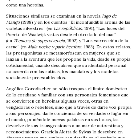
como una heroína.
Situaciones similares se examinan en la novela
Jugo de
Mango
(1988) y en los cuentos “El inconfundible aroma de las
violetas silvestres” (en
Las repúblicas,
1991), “Las luces del
Puerto de Waalwijk vistas desde el otro lado del mar”
(en
Técnicas de supervivencia,
1992) y “La resurrección de la
carne” (en
Mala noche y parir hembra,
1983). En estos relatos,
las protagonistas se metamorfosean en mujeres que se
lanzan a la aventura que les propone la vida, desde su propia
cotidianeidad, cuando descubren que su identidad personal
no acuerda con las rutinas, los mandatos y los modelos
socialmente preestablecidos.
Angélica Gorodischer no sólo traspasa el límite doméstico
de lo cotidiano y familiar con sus personajes femeninos que
se convierten en heroínas algunas veces, otras en
vengadoras o rebeldes, sino que a través de darle voz propia
a sus personajes, darle conciencia de su verdadero lugar en
el mundo, poniéndole nuevas palabras en sus bocas, las
devuelve de sus transgresiones a un mar de autoestima y
reconocimiento. Graciela Aletta de Sylvas lo descubre en
diversos textos que explora con detalle en el capítulo que