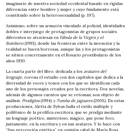
imaginario de nuestra sociedad occidental basado en rígidas
diferencias entre hombre y mujer y cuyo fundamento está
constituido sobre la heterosexualidad (p. 197).
Asimismo, sobre un armazón vinculado al policial, identidades
dobles e interjuego de protagonistas de grupos sociales
diferentes se atraviesan en
Fábula de la Virgen y el
Bombero
(1993), donde las fronteras entre la invención y la
realidad se hacen borrosas, aunque las y los protagonistas
se sitúen concretamente en el Rosario prostibulario de los
años 1930.
La cuarta parte del libro, dedicada a los
avatares del
lenguaje,
corona el estudio con dos capítulos que dedica a la
diversidad de voces y tonos con los que se identifican cada
uno de los personajes creados por la escritora. Dos novelas,
además de algunos cuentos que se retoman, son objeto de
análisis:
Prodigios
(1994) y
Tumba de jaguares
(2005). En estas
producciones, Aletta de Sylvas halla el estilo múltiple y
polifónico de la prolífica escritora, que se
prodiga
mediante
un lenguaje poético, misterioso, mágico, que pone foco,
justamente, en la escritura y en sus avatares. Y lo hace con
“fina percepción estética”, en opinión cabal de María Rosa