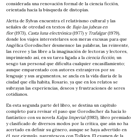
considerada una renovación formal de la ciencia ficción,
orientada hacia la búsqueda de distopías.
Aletta de Sylvas encuentra el relativismo cultural y las
señales de otredad en textos de
Bajo las jubeas en
flor
(1973),
Casta luna electrónica
(1977) y
Trafalgar
(1979),
donde los viajes interestelares son meras excusas para que
Angélica Gorodischer desmenuce las palabras, las reinvente,
las recree y las libre a la imaginación de lectoras y lectores,
imprimiendo así, en su tarea ligada a la
ciencia ficción,
un
sesgo tan personal que dificulta cualquier encasillamiento;
aunque emparentado con autores extranjeros por su
lenguaje y sus argumentos, se ancla en la vida diaria de la
ciudad que ella habita, Rosario, ya que en los relatos se
subrayan las experiencias, deseos y frustraciones de seres
cotidianos.
En esta segunda parte del libro, se destina un capítulo
completo para revisar el paso que Gorodischer da hacia lo
fantástico con su novela
Kalpa Imperial
(1983), libro premiado
y clasificado de diversos modos por la crítica, que aún no ha
acertado en definir su género, aunque se haya advertido en
él, por ejemplo, parentescos con Tolkien. El examen de la