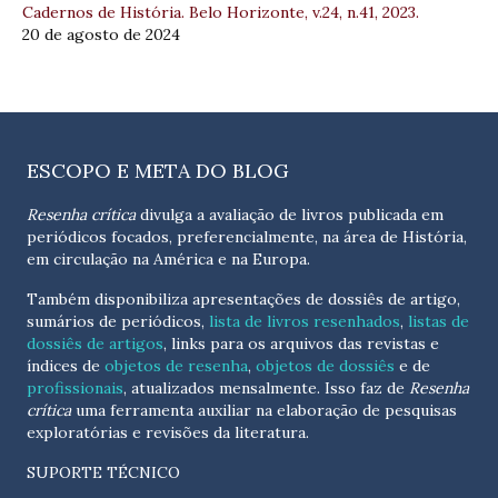
Cadernos de História. Belo Horizonte, v.24, n.41, 2023.
20 de agosto de 2024
ESCOPO E META DO BLOG
Resenha crítica
divulga a avaliação de livros publicada em
periódicos focados, preferencialmente, na área de História,
em circulação na América e na Europa.
Também disponibiliza apresentações de dossiês de artigo,
sumários de periódicos,
lista de livros resenhados
,
listas de
dossiês de artigos
, links para os arquivos das revistas e
índices de
objetos de resenha
,
objetos de dossiês
e de
profissionais
, atualizados
mensalmente
. Isso faz de
Resenha
crítica
uma ferramenta auxiliar na elaboração de pesquisas
exploratórias e revisões da literatura.
SUPORTE TÉCNICO