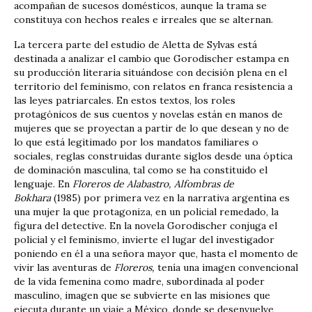
acompañan de sucesos domésticos, aunque la trama se
constituya con hechos reales e irreales que se alternan.
La tercera parte del estudio de Aletta de Sylvas está
destinada a analizar el cambio que Gorodischer estampa en
su producción literaria situándose con decisión plena en el
territorio del feminismo, con relatos en franca resistencia a
las leyes patriarcales. En estos textos, los roles
protagónicos de sus cuentos y novelas están en manos de
mujeres que se proyectan a partir de lo que desean y no de
lo que está legitimado por los mandatos familiares o
sociales, reglas construidas durante siglos desde una óptica
de dominación masculina, tal como se ha constituido el
lenguaje. En
Floreros de Alabastro, Alfombras de
Bokhara
(1985) por primera vez en la narrativa argentina es
una mujer la que protagoniza, en un policial remedado, la
figura del detective. En la novela Gorodischer conjuga el
policial y el feminismo, invierte el lugar del investigador
poniendo en él a una señora mayor que, hasta el momento de
vivir las aventuras de
Floreros,
tenía una imagen convencional
de la vida femenina como madre, subordinada al poder
masculino, imagen que se subvierte en las misiones que
ejecuta durante un viaje a México, donde se desenvuelve