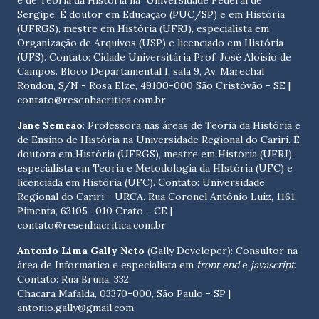
e de Teoria da História na Universidade Federal de
Sergipe. É doutor em Educação (PUC/SP) e em História
(UFRGS), mestre em História (UFRJ), especialista em
Organização de Arquivos (USP) e licenciado em História
(UFS). Contato:
Cidade Universitária Prof. José Aloísio de
Campos. Bloco Departamental I, sala 9, Av. Marechal
Rondon, S/N - Rosa Elze, 49100-000 São Cristóvão - SE
|
contato@resenhacritica.com.br
Jane Semeão
: Professora nas áreas de Teoria da História e
de Ensino de História na Universidade Regional do Cariri. É
doutora em História (UFRGS), mestre em História (UFRJ),
especialista em Teoria e Metodologia da HIstória (UFC) e
licenciada em História (UFC). Contato:
Universidade
Regional do Cariri - URCA. Rua Coronel Antônio Luíz, 1161,
Pimenta, 63105 -010 Crato - CE
|
contato@resenhacritica.com.br
Antonio Lima Gally Neto
(Gally Developer): Consultor na
área de Informática e especialista em
front end
e
javascript
.
Contato: Rua Bruna, 332,
Chacara Mafalda, 03370-000, São Paulo - SP |
antonio.gally@gmail.com