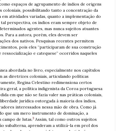
s como espaços de agrupamento de índios de origens
s coloniais, possibilitando tanto a concentração da
 em atividades variadas, quanto a implementação do
 tal perspectiva, os índios eram sempre objeto de
 determinados agentes, mas nunca sujeitos atuantes
s. Para a autora, porém, eles devem ser
ações dos nativos. Pesquisas recentes permitem
ecimentos, pois eles “participaram de sua construção
e ressocialização e catequese” ocorridos naqueles
ea abordada no livro, especialmente nos capítulos
 as diretrizes coloniais, articulando políticas
ovamente, Regina Celestino redimensiona certos
ra geral, a política indigenista da Coroa portuguesa
da em que não se fazia valer nas práticas coloniais,
iberdade jurídica outorgada à maioria dos índios,
radores interessados nessa mão de obra. Como já
do que um mero instrumento de dominação, a
3
 campo de lutas.
Assim, tal como outros sujeitos
ção subalterna, aprenderam a utilizá-la em prol dos