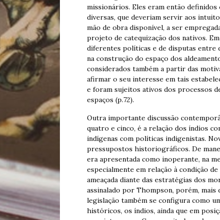
missionários. Eles eram então definido
diversas, que deveriam servir aos intuito
mão de obra disponível, a ser empregada
projeto de catequização dos nativos. Em
diferentes políticas e de disputas entre
na construção do espaço dos aldeamento
considerados também a partir das motiv
afirmar o seu interesse em tais estabel
e foram sujeitos ativos dos processos d
espaços (p.72).
Outra importante discussão contemporân
quatro e cinco, é a relação dos índios com
indígenas com políticas indigenistas. N
pressupostos historiográficos. De manei
era apresentada como inoperante, na medi
especialmente em relação à condição de l
ameaçada diante das estratégias dos mo
assinalado por Thompson, porém, mais 
legislação também se configura como um
históricos, os índios, ainda que em posi