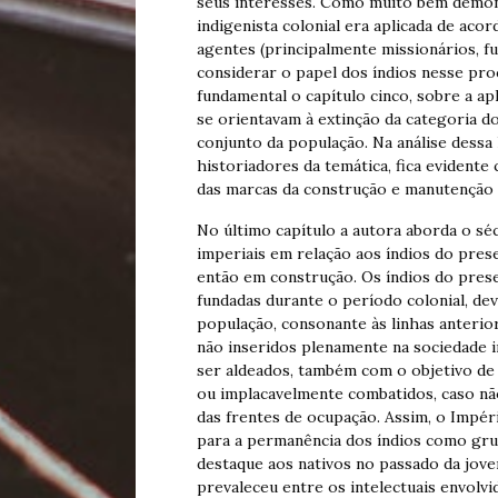
seus interesses. Como muito bem demonst
indigenista colonial era aplicada de aco
agentes (principalmente missionários, fu
considerar o papel dos índios nesse pro
fundamental o capítulo cinco, sobre a apl
se orientavam à extinção da categoria d
conjunto da população. Na análise dessa 
historiadores da temática, fica evident
das marcas da construção e manutenção d
No último capítulo a autora aborda o séc
imperiais em relação aos índios do prese
então em construção. Os índios do prese
fundadas durante o período colonial, de
população, consonante às linhas anterio
não inseridos plenamente na sociedade 
ser aldeados, também com o objetivo de 
ou implacavelmente combatidos, caso nã
das frentes de ocupação. Assim, o Imp
para a permanência dos índios como gru
destaque aos nativos no passado da jovem
prevaleceu entre os intelectuais envolvi