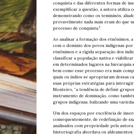
conquista e das diferentes formas de ins
exemplificar a questão, a autora utiliza
demonstrando como os temininós, aliad
provavelmente nada mais eram do que um
1
processo de conquista.
Ao analisar a formação dos etnônimos, a
com o domínio dos povos indígenas por p
etnônimos e a rígida separação dos índi
classificar a população nativa e viabili
em determinados lugares na hierarquia 
bem como esse processo era mais compl
quais os índios se apropriaram dessas c
suas próprias estratégias para interagir
Monteiro, “a tendência de definir grupo
instrumento de dominação, como também
grupos indígenas, balizando uma variedad
Um dos espaços por excelência de inserç
consequentemente, de redefinição de sua
analisados com propriedade pela autora
historiografia abordava os aldeamentos 