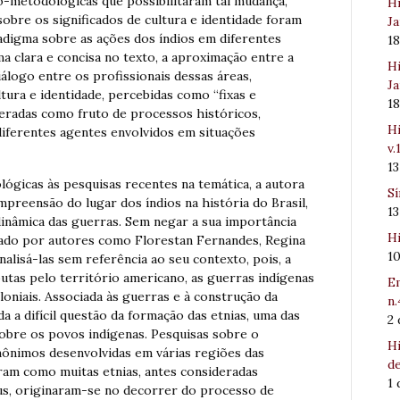
co-metodológicas que possibilitaram tal mudança,
Hi
bre os significados de cultura e identidade foram
Ja
adigma sobre as ações dos índios em diferentes
1
 clara e concisa no texto, a aproximação entre a
Hi
iálogo entre os profissionais dessas áreas,
Ja
ltura e identidade, percebidas como “fixas e
1
ideradas como fruto de processos históricos,
Hi
diferentes agentes envolvidos em situações
v.
1
ógicas às pesquisas recentes na temática, a autora
Sí
preensão do lugar dos índios na história do Brasil,
1
nâmica das guerras. Sem negar a sua importância
Hi
ado por autores como Florestan Fernandes, Regina
1
nalisá-las sem referência ao seu contexto, pois, a
utas pelo território americano, as guerras indígenas
Em
oniais. Associada às guerras e à construção da
n.
da a difícil questão da formação das etnias, uma das
2
obre os povos indígenas. Pesquisas sobre o
Hi
nônimos desenvolvidas em várias regiões das
de
aram como muitas etnias, antes consideradas
1
us, originaram-se no decorrer do processo de