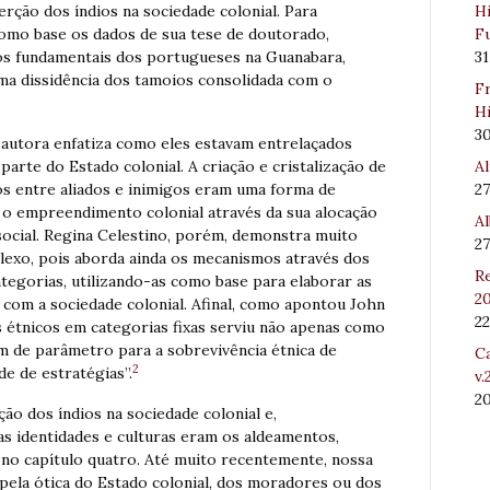
Hi
erção dos índios na sociedade colonial. Para
Fu
 como base os dados de sua tese de doutorado,
31
os fundamentais dos portugueses na Guanabara,
a dissidência dos tamoios consolidada com o
Fr
Hi
3
 autora enfatiza como eles estavam entrelaçados
Al
arte do Estado colonial. A criação e cristalização de
27
os entre aliados e inimigos eram uma forma de
zar o empreendimento colonial através da sua alocação
Al
social. Regina Celestino, porém, demonstra muito
27
exo, pois aborda ainda os mecanismos através dos
Re
ategorias, utilizando-as como base para elaborar as
20
 com a sociedade colonial. Afinal, como apontou John
22
s étnicos em categorias fixas serviu não apenas como
 de parâmetro para a sobrevivência étnica de
Ca
2
e de estratégias”.
v.
2
ão dos índios na sociedade colonial e,
s identidades e culturas eram os aldeamentos,
 no capítulo quatro. Até muito recentemente, nossa
pela ótica do Estado colonial, dos moradores ou dos