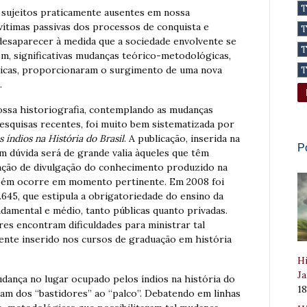
 sujeitos praticamente ausentes em nossa
 vítimas passivas dos processos de conquista e
 desaparecer à medida que a sociedade envolvente se
ém, significativas mudanças teórico-metodológicas,
íricas, proporcionaram o surgimento de uma nova
.
nossa historiografia, contemplando as mudanças
pesquisas recentes, foi muito bem sistematizada por
s índios na História do Brasil
. A publicação, inserida na
P
em dúvida será de grande valia àqueles que têm
unção de divulgação do conhecimento produzido na
mbém ocorre em momento pertinente. Em 2008 foi
.645, que estipula a obrigatoriedade do ensino da
undamental e médio, tanto públicas quanto privadas.
res encontram dificuldades para ministrar tal
mente inserido nos cursos de graduação em história
Hi
Ja
udança no lugar ocupado pelos índios na história do
1
saram dos “bastidores” ao “palco”. Debatendo em linhas