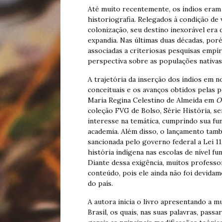
Até muito recentemente, os índios eram
historiografia. Relegados à condição de
colonização, seu destino inexorável era
expandia. Nas últimas duas décadas, por
associadas a criteriosas pesquisas emp
perspectiva sobre as populações nativas
A trajetória da inserção dos índios em 
conceituais e os avanços obtidos pelas 
Maria Regina Celestino de Almeida em
O
coleção FVG de Bolso, Série História, s
interesse na temática, cumprindo sua f
academia. Além disso, o lançamento ta
sancionada pelo governo federal a Lei 11
história indígena nas escolas de nível f
Diante dessa exigência, muitos professo
conteúdo, pois ele ainda não foi devida
do país.
A autora inicia o livro apresentando a m
Brasil, os quais, nas suas palavras, pas