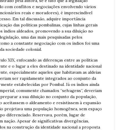
rado pela autora, se é fato que a legislação
rdo com conflitos e negociações envolvendo vários
ncionários reais e moradores), é imprescindível
cesso. Em tal discussão, adquire importância
icação das políticas pombalinas, cujas linhas gerais
os índios aldeados, promovendo a sua diluição no
legislação, uma das mais pesquisadas pelos
e como a constante negociação com os índios foi uma
a sociedade colonial.
ulo XIX, enfocando as diferenças entre as políticas
nte e o lugar a eles destinado na identidade nacional
nte, especialmente aqueles que habitavam as aldeias
veriam ser rapidamente integrados ao conjunto da
rmente estabelecidas por Pombal. Já os índios ainda
imperial, comumente chamados “selvagens”, deveriam
preparar a sua diluição no conjunto da população,
o aceitassem o aldeamento e resistissem à expansão
ério projetava uma população homogênea, sem espaço
po diferenciado. Reservava, porém, lugar de
 nação. Apesar de significativas divergências,
dos na construção da identidade nacional a proposta