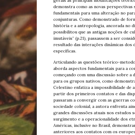
gerais as principais modificações teóri
demonstra como as novas perspectivas so
fundamentais para uma alteração no par
conjunturas. Como demonstrado de forma
história e a antropologia, ancorada no d
possibilitou que as antigas noções de cu
imutáveis” (p.21), passassem a ser cons
resultado das interações dinâmicas dos 
específicas.
Articulando as questões teórico-metodol
aborda aspectos fundamentais para a com
começando com uma discussão sobre a di
para os grupos nativos, como demonstr
Celestino enfatiza a impossibilidade de a
partir dos primeiros contatos e das disp
passaram a convergir com as guerras col
sociedade colonial, a autora enfrenta ain
grandes discussões atuais nos estudos s
surgimento e a operacionalidade dos et
Américas, inclusive no Brasil, demonstr
anteriores aos contatos com os europe