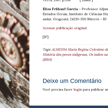
Terra, 1987, p.358. [ Links ]
Elisa Frühauf Garcia
– Professor Adjun
Estudos Gerais, Instituto de Ciências H
andar, Gragoatá. 24210-350 Niterói – RJ –
Acessar publicação original
[IF]
Tags:
ALMEIDA Maria Regina Celestino de
História dos povos indígenas
,
Os índios na 
(RBH)
Deixe um Comentário
Você precisa fazer
login
para publicar u