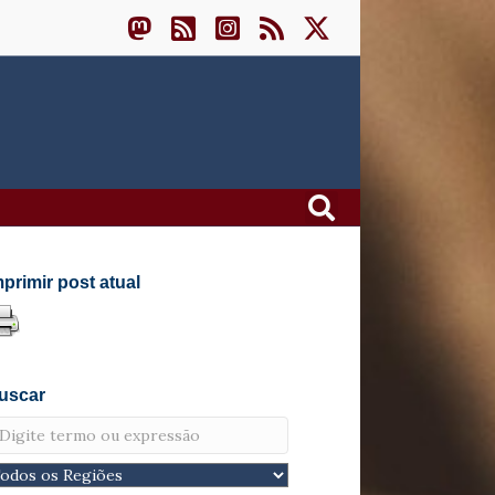
mprimir post atual
uscar