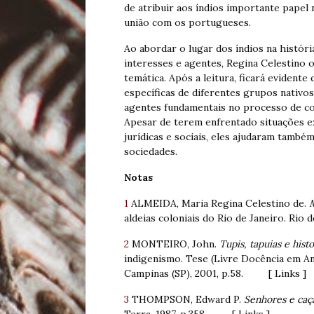
de atribuir aos índios importante papel
união com os portugueses.
Ao abordar o lugar dos índios na históri
interesses e agentes, Regina Celestino o
temática. Após a leitura, ficará evidente
específicas de diferentes grupos nativo
agentes fundamentais no processo de con
Apesar de terem enfrentado situações e
jurídicas e sociais, eles ajudaram também
sociedades.
Notas
1
ALMEIDA, Maria Regina Celestino de.
aldeias coloniais do Rio de Janeiro. Rio
2
MONTEIRO, John.
Tupis, tapuias e hist
indigenismo. Tese (Livre Docência em A
Campinas (SP), 2001, p.58. [ Links ]
3
THOMPSON, Edward P.
Senhores e caç