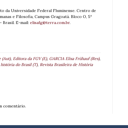
to da Universidade Federal Fluminense. Centro de
umanas e Filosofia, Campus Gragoatá. Bloco O, 5º
 Brasil. E-mail:
elisafg@terra.com.br
.
 (Aut)
,
Editora da FGV (E)
,
GARCIA Elisa Frühauf (Res)
,
história do Brasil (T)
,
Revista Brasileira de História
m comentário.