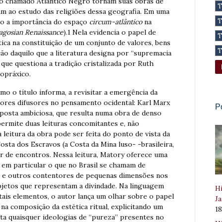
s do chamado Atlântico Negro tornam suas obras de
cam ao estudo das religiões dessa geografia. Em uma
do a importância do espaço
circum-atlântico
na
agosian Renaissance
).1 Nela evidencia o papel de
ntica na constituição de um conjunto de valores, bens
o daquilo que a literatura designa por “supremacia
ue questiona a tradição cristalizada por Ruth
opráxico.
o o título informa, a revisitar a emergência da
aiores difusores no pensamento ocidental: Karl Marx
P
posta ambiciosa, que resulta numa obra de denso
 permite duas leituras concomitantes e, não
 leitura da obra pode ser feita do ponto de vista da
Costa dos Escravos (a Costa da Mina luso- -brasileira,
ar de encontros. Nessa leitura, Matory oferece uma
s, em particular o que no Brasil se chamam de
es e outros contentores de pequenas dimensões nos
bjetos que representam a divindade. Na linguagem
Hi
 tais elementos, o autor lança um olhar sobre o papel
Ja
na composição da estética ritual, explicitando um
1
ta quaisquer ideologias de “pureza” presentes no