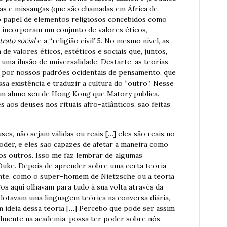
as e missangas (que são chamadas em África de
no papel de elementos religiosos concebidos como
 incorporam um conjunto de valores éticos,
trato social
e a “religião civil”5. No mesmo nível, as
e valores éticos, estéticos e sociais que, juntos,
uma ilusão de universalidade. Destarte, as teorias
s por nossos padrões ocidentais de pensamento, que
ssa existência e traduzir a cultura do “outro”. Nesse
um aluno seu de Hong Kong que Matory publica.
 aos deuses nos rituais afro-atlânticos, são feitas
ses, não sejam válidas ou reais […] eles são reais no
der, e eles são capazes de afetar a maneira como
 outros. Isso me faz lembrar de algumas
 Duke. Depois de aprender sobre uma certa teoria
te, como o super-homem de Nietzsche ou a teoria
os aqui olhavam para tudo à sua volta através da
adotavam uma linguagem teórica na conversa diária,
 ideia dessa teoria […] Percebo que pode ser assim
ialmente na academia, possa ter poder sobre nós,