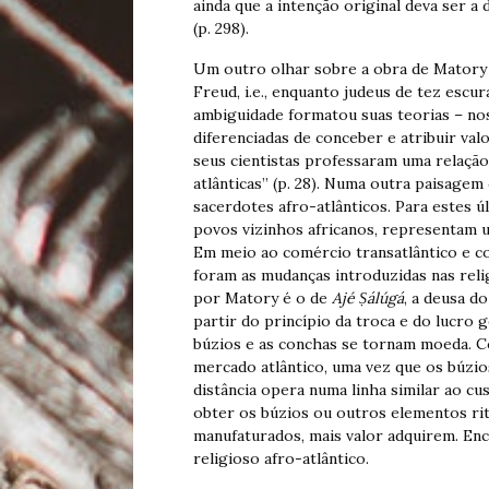
ainda que a intenção original deva ser a
(p. 298).
Um outro olhar sobre a obra de Matory 
Freud, i.e., enquanto judeus de tez escu
ambiguidade formatou suas teorias – no
diferenciadas de conceber e atribuir val
seus cientistas professaram uma relação
atlânticas” (p. 28). Numa outra paisagem
sacerdotes afro-atlânticos. Para estes ú
povos vizinhos africanos, representam u
Em meio ao comércio transatlântico e co
foram as mudanças introduzidas nas reli
por Matory é o de
Ajé Ṣálúgá
, a deusa do
partir do princípio da troca e do lucro 
búzios e as conchas se tornam moeda. C
mercado atlântico, uma vez que os búzio
distância opera numa linha similar ao c
obter os búzios ou outros elementos ri
manufaturados, mais valor adquirem. Enc
religioso afro-atlântico.