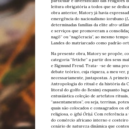
particular e diversificado das religiõe
leitura obrigatória a todos que se dedi
obra anterior, Matory já havia expressa
emergência do nacionalismo iorubano (
L
determinadas famílias da elite afro-atlâ
e serviços que promoveram a consolidaçã
nagô” ou “nagôcracia”, ao mesmo tempo q
Landes do matriarcado como padrão ort
Na presente obra, Matory se propõe, com
categoria “fetiche” a partir dos seus m
e Sigmund Freud. Trata- -se de uma pro
debate teórico, cuja riqueza, a meu ver,
necessariamente, justapostas. A primeira
Antropologia do ritual e da história da 
litoral do golfo do Benim) enquanto lug
entusiástica coleção de artefatos rituai
“assentamentos”, ou seja, terrinas, pot
quais são colocados e consagrados os o
religiosa, o
igbá Òrìṣà
. Com referência a
do comércio africano interno e costeiro 
cenário de natureza dinâmica que contes