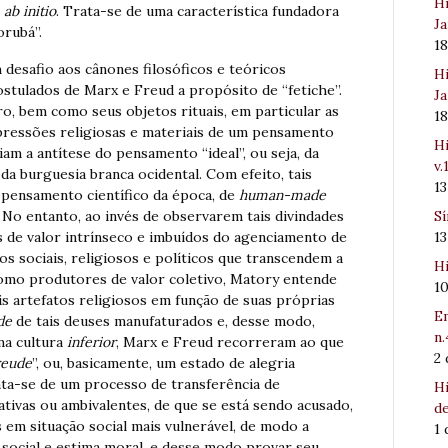
Hi
s
ab initio
. Trata-se de uma característica fundadora
Ja
orubá”.
1
 desafio aos cânones filosóficos e teóricos
Hi
ostulados de Marx e Freud a propósito de “fetiche”.
Ja
o, bem como seus objetos rituais, em particular as
1
ressões religiosas e materiais de um pensamento
Hi
iam a antítese do pensamento “ideal”, ou seja, da
v.
 da burguesia branca ocidental. Com efeito, tais
1
o pensamento científico da época, de
human-made
Sí
. No entanto, ao invés de observarem tais divindades
1
de valor intrínseco e imbuídos do agenciamento de
os sociais, religiosos e políticos que transcendem a
Hi
omo produtores de valor coletivo, Matory entende
1
s artefatos religiosos em função de suas próprias
Em
de
de tais deuses manufaturados e, desse modo,
n.
ma cultura
inferior
, Marx e Freud recorreram ao que
2
reude
”, ou, basicamente, um estado de alegria
rata-se de um processo de transferência de
Hi
gativas ou ambivalentes, de que se está sendo acusado,
de
 em situação social mais vulnerável, de modo a
1
social e estima moral, e desse modo provar seu