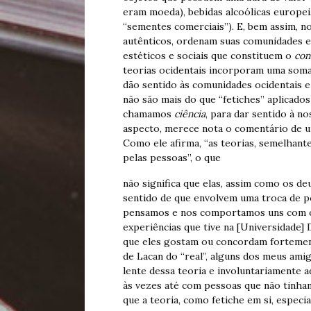
eram moeda), bebidas alcoólicas europei
“sementes comerciais”). E, bem assim, 
autênticos, ordenam suas comunidades e
estéticos e sociais que constituem o
con
teorias ocidentais incorporam uma soma d
dão sentido às comunidades ocidentais e 
não são mais do que “fetiches” aplicado
chamamos
ciência
, para dar sentido à no
aspecto, merece nota o comentário de 
Como ele afirma, “as teorias, semelhantes
pelas pessoas”, o que
não significa que elas, assim como os deu
sentido de que envolvem uma troca de po
pensamos e nos comportamos uns com os
experiências que tive na [Universidade]
que eles gostam ou concordam fortemen
de Lacan do “real”, alguns dos meus amig
lente dessa teoria e involuntariamente 
às vezes até com pessoas que não tinham
que a teoria, como fetiche em si, espec