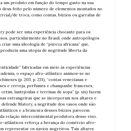
r a um produto em função do tempo gasto na sua
ao deus feito pelo número de elementos montados no
rcial/de troca, como contas, búzios ou garrafas de
tory pode ser uma experiência chocante para os
iosos, particularmente no Brasil, onde antropólogos
criar uma ideologia de “pureza africana” que,
roduziu uma utopia de negritude liberta da
enticidade” fabricadas em meio às experiências
cademia, o espaço afro-atlântico animou-se no
ineses (p. 203, p. 231), “contas venezianas e
ses e cerveja, perfumes e champanhe franceses,
cetim, lantejoulas e terrinas de sopa” (p. xix) fazem
isas estrangeiras que se incorporam nos altares e
o defende Matory, a negritude dos vasos onde são
atlânticos e a brancura desses búzios parecem
a relação intercontinental produtora desse eixo.
ro-atlânticos reforça a herança do comércio afro-
m representar os navios negreiros. Tais altares