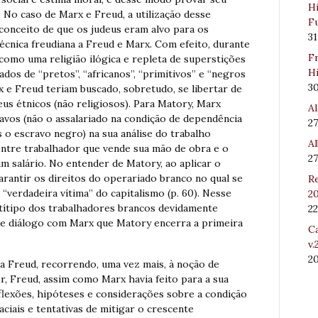
Hi
 No caso de Marx e Freud, a utilização desse
Fu
conceito de que os judeus eram alvo para os
31
écnica freudiana a Freud e Marx. Com efeito, durante
Fr
 como uma religião ilógica e repleta de superstições
Hi
dos de “pretos”, “africanos”, “primitivos” e “negros
3
x e Freud teriam buscado, sobretudo, se libertar de
us étnicos (não religiosos). Para Matory, Marx
Al
avos (não o assalariado na condição de dependência
27
o escravo negro) na sua análise do trabalho
Al
a entre trabalhador que vende sua mão de obra e o
27
m salário. No entender de Matory, ao aplicar o
rantir os direitos do operariado branco no qual se
Re
“verdadeira vítima” do capitalismo (p. 60). Nesse
20
ntítipo dos trabalhadores brancos devidamente
22
sse diálogo com Marx que Matory encerra a primeira
Ca
v.
2
a Freud, recorrendo, uma vez mais, à noção de
or, Freud, assim como Marx havia feito para a sua
eflexões, hipóteses e considerações sobre a condição
aciais e tentativas de mitigar o crescente