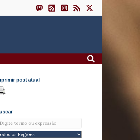
mprimir post atual
uscar