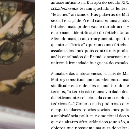
antissemitismo na Europa do século XIX.
schadenfreude
teriam ajustado as lentes
“fetiches” africanos. Nas palavras de Ma
sexual e raça de Freud causou uma ambiv
fetiches mais poderosos e duradouros – 
encarnam a identificação do fetichista t
Além do mais, o autor argumenta que ta
quanto a “fábrica” operam como fetiches
assalariados europeus contra o capitali
anéis entalhados de Freud “encarnam o c
unirem à irmandade burguesa do estado-
A análise das ambivalências raciais de M
Matory constituir um dos elementos mai
similitude entre deuses manufaturados e 
termos, “a teoria não é uma verdade des
dialeticamente relacionada com o meio so
teóricos […] Como o mais poderoso e esp
e espetaculares teorias sociais europei
a ambivalência política e emocional dos 
que os altares afro-atlânticos (que são,
objetos que possuem uma aura de valor e