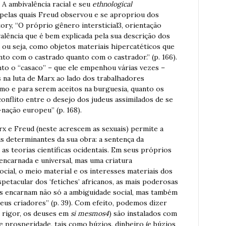
 A ambivalência racial e seu
ethnological
 pelas quais Freud observou e se apropriou dos
tory, “O próprio gênero intersticial3, orientação
alência que é bem explicada pela sua descrição dos
ou seja, como objetos materiais hipercatéticos que
anto com o castrado quanto com o castrador.” (p. 166).
nto o “casaco” – que ele empenhou várias vezes –
 na luta de Marx ao lado dos trabalhadores
smo e para serem aceitos na burguesia, quanto os
onflito entre o desejo dos judeus assimilados de se
nação europeu” (p. 168).
arx e Freud (neste acrescem as sexuais) permite a
s determinantes da sua obra: a sentença da
as teorias científicas ocidentais. Em seus próprios
encarnada e universal, mas uma criatura
cial, o meio material e os interesses materiais dos
etacular dos ‘fetiches’ africanos, as mais poderosas
as encarnam não só a ambiguidade social, mas também
seus criadores” (p. 39). Com efeito, podemos dizer
 a rigor, os deuses em
si mesmos4
) são instalados com
 prosperidade, tais como búzios, dinheiro (e búzios