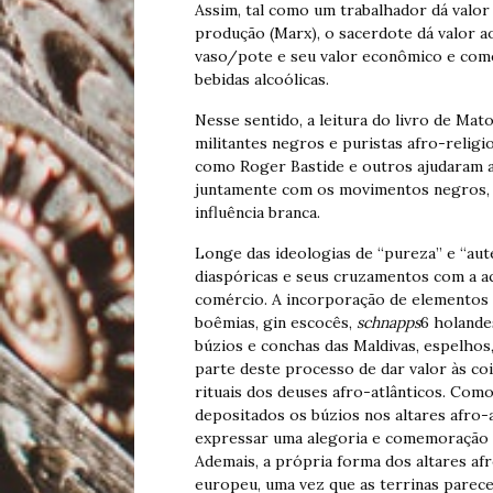
Assim, tal como um trabalhador dá valo
produção (Marx), o sacerdote dá valor 
vaso/pote e seu valor econômico e come
bebidas alcoólicas.
Nesse sentido, a leitura do livro de Ma
militantes negros e puristas afro-relig
como Roger Bastide e outros ajudaram a 
juntamente com os movimentos negros, p
influência branca.
Longe das ideologias de “pureza” e “aut
diaspóricas e seus cruzamentos com a a
comércio. A incorporação de elementos ch
boêmias, gin escocês,
schnapps
6 holande
búzios e conchas das Maldivas, espelhos, 
parte deste processo de dar valor às co
rituais dos deuses afro-atlânticos. Com
depositados os búzios nos altares afro-
expressar uma alegoria e comemoração d
Ademais, a própria forma dos altares af
europeu, uma vez que as terrinas parece