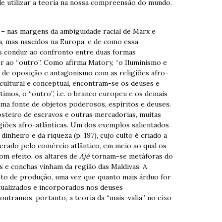
 de utilizar a teoria na nossa compreensão do mundo.
– nas margens da ambiguidade racial de Marx e
ra, mas nascidos na Europa, e de como essa
s conduz ao confronto entre duas formas
or ao “outro”. Como afirma Matory, “o Iluminismo e
 de oposição e antagonismo com as religiões afro-
 cultural e conceptual, encontram-se os deuses e
ltimos, o “outro”, i.e. o branco europeu e os demais
ma fonte de objetos poderosos, espíritos e deuses.
steiro de escravos e outras mercadorias, muitas
giões afro-atlânticas. Um dos exemplos salientados
 dinheiro e da riqueza (p. 197), cujo culto é criado a
gerado pelo comércio atlântico, em meio ao qual os
om efeito, os altares de
Ajé
tornam-se metáforas do
s e conchas vinham da região das Maldivas. A
usto de produção, uma vez que quanto mais árduo for
tualizados e incorporados nos deuses
ontramos, portanto, a teoria da “mais-valia” no eixo