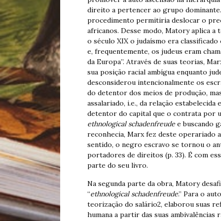
direito a pertencer ao grupo dominante.
procedimento permitiria deslocar o pre
africanos. Desse modo, Matory aplica a t
o século XIX o judaísmo era classificado
e, frequentemente, os judeus eram chama
da Europa”. Através de suas teorias, Mar
sua posição racial ambígua enquanto jude
desconsiderou intencionalmente os escr
do detentor dos meios de produção, mas 
assalariado, i.e., da relação estabelecid
detentor do capital que o contrata por u
ethnological schadenfreude
e buscando ga
reconhecia, Marx fez deste operariado a 
sentido, o negro escravo se tornou o a
portadores de direitos (p. 33). É com e
parte do seu livro.
Na segunda parte da obra, Matory desafi
“
ethnological schadenfreude
.” Para o aut
teorização do salário2, elaborou suas r
humana a partir das suas ambivalências r