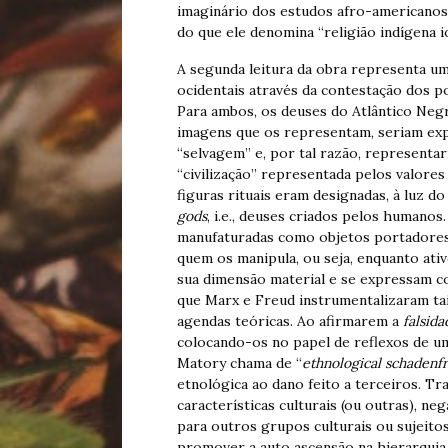
imaginário dos estudos afro-americano
do que ele denomina “religião indígena i
A segunda leitura da obra representa um
ocidentais através da contestação dos p
Para ambos, os deuses do Atlântico Negr
imagens que os representam, seriam exp
“selvagem” e, por tal razão, representar
“civilização” representada pelos valores
figuras rituais eram designadas, à luz d
gods
, i.e., deuses criados pelos humanos
manufaturadas como objetos portadores 
quem os manipula, ou seja, enquanto ativ
sua dimensão material e se expressam c
que Marx e Freud instrumentalizaram tai
agendas teóricas. Ao afirmarem a
falsida
colocando-os no papel de reflexos de u
Matory chama de “
ethnological schadenf
etnológica ao dano feito a terceiros. T
características culturais (ou outras), ne
para outros grupos culturais ou sujeitos
promover a auto ascensão na hierarquia 