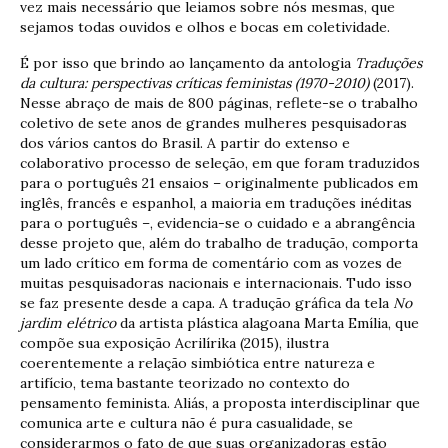
vez mais necessário que leiamos sobre nós mesmas, que
sejamos todas ouvidos e olhos e bocas em coletividade.
É por isso que brindo ao lançamento da antologia
Traduções
da cultura: perspectivas críticas feministas (1970-2010)
(2017).
Nesse abraço de mais de 800 páginas, reflete-se o trabalho
coletivo de sete anos de grandes mulheres pesquisadoras
dos vários cantos do Brasil. A partir do extenso e
colaborativo processo de seleção, em que foram traduzidos
para o português 21 ensaios – originalmente publicados em
inglês, francês e espanhol, a maioria em traduções inéditas
para o português –, evidencia-se o cuidado e a abrangência
desse projeto que, além do trabalho de tradução, comporta
um lado crítico em forma de comentário com as vozes de
muitas pesquisadoras nacionais e internacionais. Tudo isso
se faz presente desde a capa. A tradução gráfica da tela
No
jardim elétrico
da artista plástica alagoana Marta Emília, que
compõe sua exposição Acrilírika (2015), ilustra
coerentemente a relação simbiótica entre natureza e
artifício, tema bastante teorizado no contexto do
pensamento feminista. Aliás, a proposta interdisciplinar que
comunica arte e cultura não é pura casualidade, se
considerarmos o fato de que suas organizadoras estão