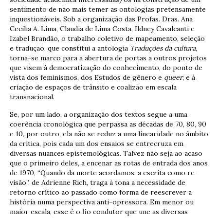
sentimento de não mais temer as ontologias pretensamente
inquestionáveis. Sob a organização das Profas. Dras. Ana
Cecília A. Lima, Claudia de Lima Costa, Ildney Cavalcanti e
Izabel Brandão, o trabalho coletivo de mapeamento, seleção
e tradução, que constitui a antologia
Traduções da cultura
,
torna-se marco para a abertura de portas a outros projetos
que visem à democratização do conhecimento, do ponto de
vista dos feminismos, dos Estudos de gênero e
queer
; e à
criação de espaços de trânsito e coalizão em escala
transnacional.
Se, por um lado, a organização dos textos segue a uma
coerência cronológica que perpassa as décadas de 70, 80, 90
e 10, por outro, ela não se reduz a uma linearidade no âmbito
da crítica, pois cada um dos ensaios se entrecruza em
diversas nuances epistemológicas. Talvez não seja ao acaso
que o primeiro deles, a encenar as rotas de entrada dos anos
de 1970, “Quando da morte acordamos: a escrita como re-
visão”, de Adrienne Rich, traga à tona a necessidade de
retorno crítico ao passado como forma de reescrever a
história numa perspectiva anti-opressora. Em menor ou
maior escala, esse é o fio condutor que une as diversas