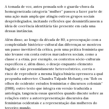
A tomada de voz, antes pensada sob o guarda-chuva da
homogeneizada categoria “mulher” passou a fazer parte de
uma ação mais ampla que atingiu outros grupos sociais
desprivilegiados, incitando reflexões que desmistificassem a
ideia de coerência identitária tão presente em cada uma
dessas instâncias.
Além disso, ao longo da década de 80, a preocupação com a
complexidade histórico-cultural das diferenças se mostrou
um passo inevitável da crítica, pois uma prática feminista que
não levasse em conta outros marcadores sociais, como a
classe e a etnia, por exemplo, os contextos sócio-culturais
específicos e, além disso, o desejo enquanto elemento
fugidio e não presumidamente heterocêntrico, corria o
risco de reproduzir a mesma lógica binária opressora a qual
propunha subverter. Chandra Talpade Mohanty, em “Sob os
olhos do ocidente: estudos feministas e discursos coloniais”
(1988), outro texto que integra em versão traduzida a
antologia, tangencia essas questões quando discute sobre as
relações entre a autorrepresentação discursiva das
feministas ocidentais e a representação das mulheres do
terceiro mundo.