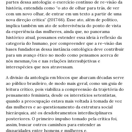
partes dessa antologia: o exercício contínuo de re-visão da
história, entendida como “o ato de olhar para trás, de ver
com um novo olhar, de entrar em um texto a partir de uma
nova direção crítica” (2017:66). Esse ato, além de político,
implica também um ato de sobrevivência do ponto de vista
da experiência das mulheres, ainda que, no panorama
histórico atual, possamos estender essa ideia à reflexão da
categoria do humano, por compreender que a re-visão das
bases fundadoras dessa instância ontológica deve contribuir
para um avanço ético no modo como pensamos acerca de
nós mesmas/os e nas relações intersubjetivas e
interespécies que nos atravessam.
A divisão da antologia em blocos que abarcam décadas serve
ao público brasileiro, de modo mais geral, como um guia de
leitura crítico, pois viabiliza a compreensão da trajetória do
pensamento feminista, desde os interstícios setentistas,
quando a preocupação estava mais voltada à tomada de voz
das mulheres e ao questionamento da estrutura social
hierárquica, até os desdobramentos interdisciplinares
posteriores. O primeiro impulso tomado pela crítica foi,
assim, buscar outros caminhos para entender as
disparidades entre homens e mulheres e,