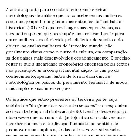
A autora aponta para o cuidado ético em se evitar
metodologias de análise que, ao conceberem as mulheres
como um grupo homogêneo, sustentam certa “unidade a-
histórica” (2017:330) que restringe suas experiências, ao
mesmo tempo em que pressupõe uma relação hierárquica
entre mulheres estabelecida pela dialética do sujeito e do
objeto, na qual as mulheres do “terceiro mundo” são
geralmente vistas como o outro da cultura, em comparação
as dos países mais desenvolvidos economicamente. É preciso
reiterar que a linearidade cronológica encenada pelos textos
não pressupõe uma compartimentalização no campo do
conhecimento, apenas ilustra de forma diacrônica e
metodológica os passos do pensamento feminista, de modo
mais amplo, e suas intersecções.
Os ensaios que estão presentes na terceira parte, cujo
subtítulo é “do gênero às suas intersecções”, correspondem
ao recorte temporal da década de 90. Dentro desse espaço,
observa-se que os rumos da (auto)crítica são cada vez mais
favoráveis a uma verticalização feminista, no sentido de
promover uma amplificação das outras vozes silenciadas,
assim como considerar a complexa e nem sempre coerente