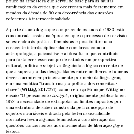
pouco da atmosfera que serviu de base para as muitas
ramificações da crítica que ocorreram mais fortemente em
meados da década de 90 em decorrência das questões
referentes à interseccionalidade.
A parte da antologia que compreende os anos de 1980 está
concentrada, assim, na época em que o processo de re-visão
se estendeu às práticas feministas e possibilitou uma
crescente interdisciplinaridade com áreas como a
antropologia, a psicanálise e a filosofia, o que contribuiu
para fortalecer esse campo de estudos em perspectiva
cultural, política e subjetiva. Seguindo a lógica corrente de
que a superação das desigualdades entre mulheres e homens
deveria acontecer primeiramente por meio da linguagem,
em uma enfática “transformação política dos conceitos-
chave” (
Wittig, 2017
:271), como reforça Monique Wittig no
ensaio “O pensamento
straight
”, originalmente publicado em
1978, a necessidade de extrapolar os limites impostos por
uma estrutura de saber construída pela concepção de
sujeitos invariáveis e ditada pela heterossexualidade
normativa levou algumas feministas à consideração das
questões concernentes aos movimentos de liberação
gay
e
lésbica.