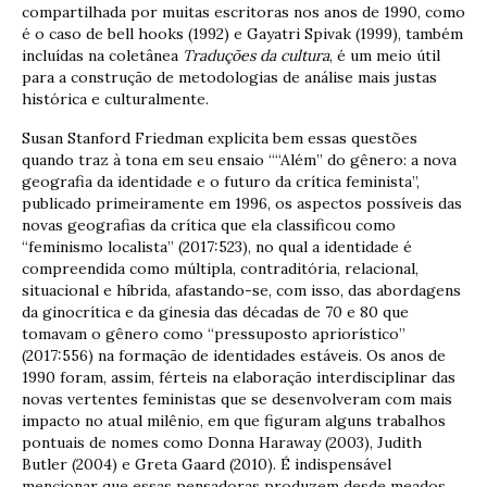
compartilhada por muitas escritoras nos anos de 1990, como
é o caso de bell hooks (1992) e Gayatri Spivak (1999), também
incluídas na coletânea
Traduções da cultura
, é um meio útil
para a construção de metodologias de análise mais justas
histórica e culturalmente.
Susan Stanford Friedman explicita bem essas questões
quando traz à tona em seu ensaio ““Além” do gênero: a nova
geografia da identidade e o futuro da crítica feminista”,
publicado primeiramente em 1996, os aspectos possíveis das
novas geografias da crítica que ela classificou como
“feminismo localista” (2017:523), no qual a identidade é
compreendida como múltipla, contraditória, relacional,
situacional e híbrida, afastando-se, com isso, das abordagens
da ginocrítica e da ginesia das décadas de 70 e 80 que
tomavam o gênero como “pressuposto apriorístico”
(2017:556) na formação de identidades estáveis. Os anos de
1990 foram, assim, férteis na elaboração interdisciplinar das
novas vertentes feministas que se desenvolveram com mais
impacto no atual milênio, em que figuram alguns trabalhos
pontuais de nomes como Donna Haraway (2003), Judith
Butler (2004) e Greta Gaard (2010). É indispensável
mencionar que essas pensadoras produzem desde meados