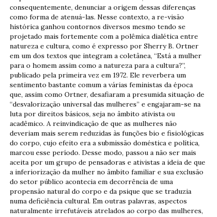
consequentemente, denunciar a origem dessas diferenças
como forma de atenuá-las. Nesse contexto, a re-visão
histórica ganhou contornos diversos mesmo tendo se
projetado mais fortemente com a polêmica dialética entre
natureza e cultura, como é expresso por Sherry B. Ortner
em um dos textos que integram a coletânea, “Está a mulher
para o homem assim como a natureza para a cultura?”,
publicado pela primeira vez em 1972. Ele reverbera um
sentimento bastante comum a várias feministas da época
que, assim como Ortner, desafiaram a presumida situação de
“desvalorização universal das mulheres” e engajaram-se na
luta por direitos básicos, seja no âmbito ativista ou
acadêmico. A reinvindicação de que as mulheres não
deveriam mais serem reduzidas às funções bio e fisiológicas
do corpo, cujo efeito era a submissão doméstica e política,
marcou esse período. Desse modo, passou a não ser mais
aceita por um grupo de pensadoras e ativistas a ideia de que
a inferiorização da mulher no âmbito familiar e sua exclusão
do setor público acontecia em decorrência de uma
propensão natural do corpo e da psique que se traduzia
numa deficiência cultural. Em outras palavras, aspectos
naturalmente irrefutáveis atrelados ao corpo das mulheres,