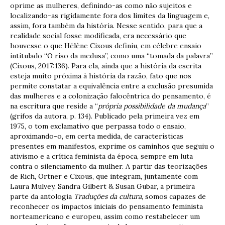
oprime as mulheres, definindo-as como não sujeitos e
localizando-as rigidamente fora dos limites da linguagem e,
assim, fora também da história. Nesse sentido, para que a
realidade social fosse modificada, era necessário que
houvesse o que Hélène Cixous definiu, em célebre ensaio
intitulado “O riso da medusa”, como uma “tomada da palavra”
(Cixous, 2017:136). Para ela, ainda que a história da escrita
esteja muito próxima à história da razão, fato que nos
permite constatar a equivalência entre a exclusão presumida
das mulheres e a colonização falocêntrica do pensamento, é
na escritura que reside a “
própria possibilidade da mudança
”
(grifos da autora, p. 134). Publicado pela primeira vez em
1975, o tom exclamativo que perpassa todo o ensaio,
aproximando-o, em certa medida, de características
presentes em manifestos, exprime os caminhos que seguiu o
ativismo e a crítica feminista da época, sempre em luta
contra o silenciamento da mulher. A partir das teorizações
de Rich, Ortner e Cixous, que integram, juntamente com
Laura Mulvey, Sandra Gilbert & Susan Gubar, a primeira
parte da antologia
Traduções da cultura
, somos capazes de
reconhecer os impactos iniciais do pensamento feminista
norteamericano e europeu, assim como restabelecer um