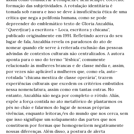
formação das subjetividades. A rotulação identitária é
tomada sob rasura e isso se deve à insuficiência ética de uma
crítica que nega a polifonia humana, como se pode
depreender do emblemático texto de Gloria Anzaldúa,
“
Queer
(izar) a escritora – Loca, escritora y chicana”,
publicado originalmente em 1991. Refletindo acerca do seu
lugar de fala, Anzaldúa revela os paradoxos do ato de
nomear quando ele serve à reiterada exclusão das pessoas
advindas de contextos culturais não centralizados. A autora
aponta para o uso do termo “lésbica”, comumente
relacionado às mulheres brancas e de classe média e, assim,
por vezes não aplicável a mulheres que, como ela, auto-
rotulada “chicana mestiza de classe operária”, trazem
experiências culturais que excedem os critérios embutidos
nessa nomenclatura, assim como em tantas outras. No
entanto, Anzaldúa não nega por completo o rótulo. Aliás,
expõe a força contida no ato metafórico de plantarmos os
pés no chão e falarmos do lugar de nossas próprias
vivências, enquanto leitoras/es do mundo que nos cerca, sem
que isso signifique um solapamento das partes que nos
constituem por formas que homogeneízem negativamente
nossas diferenças. Além disso, a postura de alerta