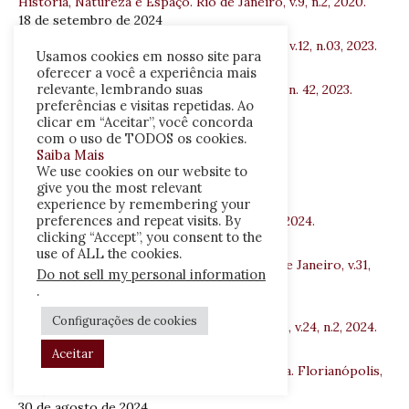
História, Natureza e Espaço. Rio de Janeiro, v.9, n.2, 2020.
18 de setembro de 2024
História, Natureza e Espaço. Rio de Janeiro, v.12, n.03, 2023.
Usamos cookies em nosso site para
18 de setembro de 2024
oferecer a você a experiência mais
relevante, lembrando suas
História da Historiografia. Ouro Preto, v.16, n. 42, 2023.
preferências e visitas repetidas. Ao
13 de setembro de 2024
clicar em “Aceitar”, você concorda
Sínteses e identidades da UFS
com o uso de TODOS os cookies.
13 de setembro de 2024
Saiba Mais
We use cookies on our website to
História & Ensino. Londrina, v.29, n.1, 2023.
give you the most relevant
10 de setembro de 2024
experience by remembering your
preferences and repeat visits. By
Em Tempos de Histórias. Brasília, v.23, n.43, 2024.
clicking “Accept”, you consent to the
2 de setembro de 2024
use of ALL the cookies.
História, Ciências, Saúde-Manguinhos. Rio de Janeiro, v.31,
Do not sell my personal information
2024.
.
1 de setembro de 2024
Configurações de cookies
História Debates e Tendências. Passo Fundo, v.24, n.2, 2024.
31 de agosto de 2024
Aceitar
Fronteiras – Revista Catarinense de História. Florianópolis,
n.44, 2024.
30 de agosto de 2024