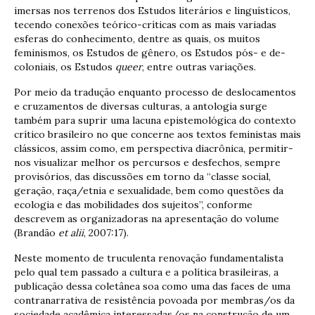
imersas nos terrenos dos Estudos literários e linguísticos,
tecendo conexões teórico-críticas com as mais variadas
esferas do conhecimento, dentre as quais, os muitos
feminismos, os Estudos de gênero, os Estudos pós- e de-
coloniais, os Estudos
queer
, entre outras variações.
Por meio da tradução enquanto processo de deslocamentos
e cruzamentos de diversas culturas, a antologia surge
também para suprir uma lacuna epistemológica do contexto
crítico brasileiro no que concerne aos textos feministas mais
clássicos, assim como, em perspectiva diacrônica, permitir-
nos visualizar melhor os percursos e desfechos, sempre
provisórios, das discussões em torno da “classe social,
geração, raça/etnia e sexualidade, bem como questões da
ecologia e das mobilidades dos sujeitos”, conforme
descrevem as organizadoras na apresentação do volume
(Brandão
et alii
, 2007:17).
Neste momento de truculenta renovação fundamentalista
pelo qual tem passado a cultura e a política brasileiras, a
publicação dessa coletânea soa como uma das faces de uma
contranarrativa de resistência povoada por membras/os da
sociedade acadêmica interessadas/os na construção de um