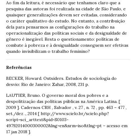
Ao fim da leitura, é necessário que tenhamos claro que a
pesquisa das autoras foi realizada na cidade de São Paulo, e
quaisquer generalizações devem ser evitadas, considerando
o caráter qualitativo do estudo. No entanto, a contribuição
dela para pensarmos as configurações do trabalho na
operacionalização das políticas sociais e da desigualdade de
gênero é inegável. Resta o questionamento: políticas de
combate à pobreza e à desigualdade conseguem ser efetivas
quando invisibilizam o trabalho feminino?
Referências
BECKER, Howard. Outsiders. Estudos de sociologia do
desvio: Rio de Janeiro: Zahar, 2008, 231 p.
LAUTIER, Bruno. O governo moral dos pobres e a
despolitização das políticas públicas na América Latina. [
2009 ]. Cadernos CRH , Salvador , v. 27 , n. 72 , pp. 463 – 477 ,
set./dez ., 2014 [ http://www.scielo.br/scielo.php?
script=sci_arttext&pid=S0103-
49792014000300002&lng=en&nrm=iso&tlng=pt – acesso em
17 jan 2018 ].