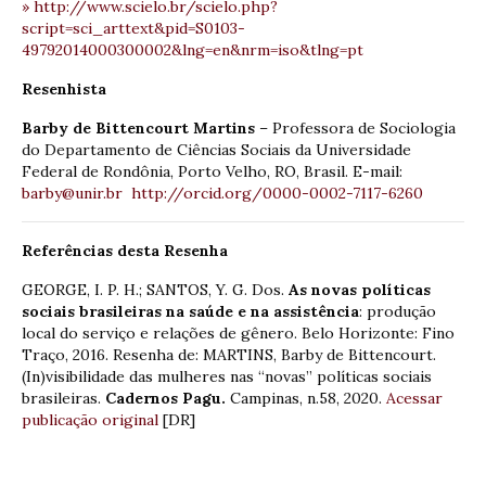
» http://www.scielo.br/scielo.php?
script=sci_arttext&pid=S0103-
49792014000300002&lng=en&nrm=iso&tlng=pt
Resenhista
Barby de Bittencourt Martins
– Professora de Sociologia
do Departamento de Ciências Sociais da Universidade
Federal de Rondônia, Porto Velho, RO, Brasil. E-mail:
barby@unir.br
http://orcid.org/0000-0002-7117-6260
Referências desta Resenha
GEORGE, I. P. H.; SANTOS, Y. G. Dos.
As novas políticas
sociais brasileiras na saúde e na assistência
: produção
local do serviço e relações de gênero. Belo Horizonte: Fino
Traço, 2016. Resenha de: MARTINS, Barby de Bittencourt.
(In)visibilidade das mulheres nas “novas” políticas sociais
brasileiras.
Cadernos
Pagu.
Campinas, n.58, 2020.
Acessar
publicação original
[DR]