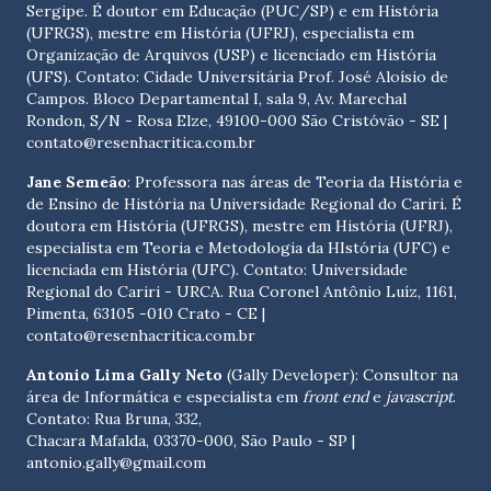
Sergipe. É doutor em Educação (PUC/SP) e em História
(UFRGS), mestre em História (UFRJ), especialista em
Organização de Arquivos (USP) e licenciado em História
(UFS). Contato:
Cidade Universitária Prof. José Aloísio de
Campos. Bloco Departamental I, sala 9, Av. Marechal
Rondon, S/N - Rosa Elze, 49100-000 São Cristóvão - SE
|
contato@resenhacritica.com.br
Jane Semeão
: Professora nas áreas de Teoria da História e
de Ensino de História na Universidade Regional do Cariri. É
doutora em História (UFRGS), mestre em História (UFRJ),
especialista em Teoria e Metodologia da HIstória (UFC) e
licenciada em História (UFC). Contato:
Universidade
Regional do Cariri - URCA. Rua Coronel Antônio Luíz, 1161,
Pimenta, 63105 -010 Crato - CE
|
contato@resenhacritica.com.br
Antonio Lima Gally Neto
(Gally Developer): Consultor na
área de Informática e especialista em
front end
e
javascript
.
Contato: Rua Bruna, 332,
Chacara Mafalda, 03370-000, São Paulo - SP |
antonio.gally@gmail.com