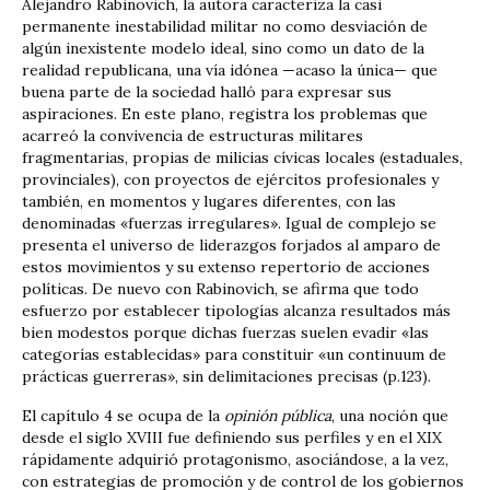
Alejandro Rabinovich, la autora caracteriza la casi
permanente inestabilidad militar no como desviación de
algún inexistente modelo ideal, sino como un dato de la
realidad republicana, una vía idónea —acaso la única— que
buena parte de la sociedad halló para expresar sus
aspiraciones. En este plano, registra los problemas que
acarreó la convivencia de estructuras militares
fragmentarias, propias de milicias cívicas locales (estaduales,
provinciales), con proyectos de ejércitos profesionales y
también, en momentos y lugares diferentes, con las
denominadas «fuerzas irregulares». Igual de complejo se
presenta el universo de liderazgos forjados al amparo de
estos movimientos y su extenso repertorio de acciones
políticas. De nuevo con Rabinovich, se afirma que todo
esfuerzo por establecer tipologías alcanza resultados más
bien modestos porque dichas fuerzas suelen evadir «las
categorías establecidas» para constituir «un continuum de
prácticas guerreras», sin delimitaciones precisas (p.123).
El capítulo 4 se ocupa de la
opinión pública
, una noción que
desde el siglo XVIII fue definiendo sus perfiles y en el XIX
rápidamente adquirió protagonismo, asociándose, a la vez,
con estrategias de promoción y de control de los gobiernos