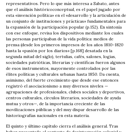
representativos. Pero lo que más interesa a Sabato, antes
que el análisis históricoconceptual, es el papel jugado por
esta «invención política» en el «desarrollo y la articulación de
un conjunto de instituciones y prácticas» fundamentales para
la expansión de la participación popular (p.152). En sintonía
con ese enfoque, revisa los dispositivos mediante los cuales
las personas participaban de la vida política: medios de
prensa (desde los primeros impresos de los años 1810-1820
hasta la «pasión por los diarios» [p.168] desatada en la
segunda mitad del siglo), tertulias, cafés, salones, logias,
sociedades patrióticas, literarias y científicas fueron algunos
de esos instrumentos, mayormente controlados por las
élites políticas y culturales urbanas hasta 1850. Da cuenta,
asimismo, del fuerte crecimiento que desde ese entonces
registró el asociacionismo a muy diversos niveles —
agrupaciones de profesionales, clubes sociales y deportivos,
centros culturales, círculos literarios, sociedades de ayuda
mutua y otros—, de la importancia creciente de las
movilizaciones públicas y del muy dispar desarrollo de las
historiografías nacionales en esta materia.
El quinto y último capítulo cierra el análisis general. Tras
haber presentado el contexto de desintegración colonial y