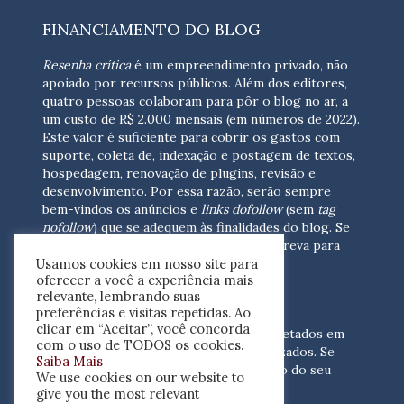
FINANCIAMENTO DO BLOG
Resenha crítica
é um empreendimento privado, não
apoiado por recursos públicos. Além dos editores,
quatro pessoas colaboram para pôr o blog no ar, a
um custo de R$ 2.000 mensais (em números de 2022).
Este valor é suficiente para cobrir os gastos com
suporte, coleta de, indexação e postagem de textos,
hospedagem, renovação de plugins, revisão e
desenvolvimento.
Por essa razão, serão sempre
bem-vindos os anúncios e
links dofollow
(sem
tag
nofollow
) que se adequem às finalidades do blog. Se
você está interessado em colaborar,
escreva para
Usamos cookies em nosso site para
nós
(contato@resenhacritica.com.br)
oferecer a você a experiência mais
relevante, lembrando suas
FONTES E ACERVO
preferências e visitas repetidas. Ao
clicar em “Aceitar”, você concorda
As resenhas, dossiês e sumários são coletados em
com o uso de TODOS os cookies.
periódicos acadêmicos e sites especializados. Se
Saiba Mais
você tem interesse em divulgar o acervo do seu
We use cookies on our website to
periódico, escreva para nós
give you the most relevant