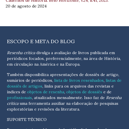
Cadernos de História. Belo Horizonte, v.24, n.41, 2023.
20 de agosto de 2024
ESCOPO E META DO BLOG
Resenha crítica
divulga a avaliação de livros publicada em
periódicos focados, preferencialmente, na área de História,
em circulação na América e na Europa.
Também disponibiliza apresentações de dossiês de artigo,
sumários de periódicos,
lista de livros resenhados
,
listas de
dossiês de artigos
, links para os arquivos das revistas e
índices de
objetos de resenha
,
objetos de dossiês
e de
profissionais
, atualizados
mensalmente
. Isso faz de
Resenha
crítica
uma ferramenta auxiliar na elaboração de pesquisas
exploratórias e revisões da literatura.
SUPORTE TÉCNICO