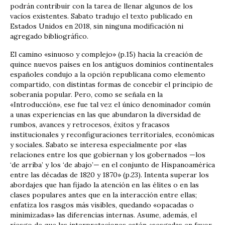
podrán contribuir con la tarea de llenar algunos de los
vacíos existentes. Sabato tradujo el texto publicado en
Estados Unidos en 2018, sin ninguna modificación ni
agregado bibliográfico.
El camino «sinuoso y complejo» (p.15) hacia la creación de
quince nuevos países en los antiguos dominios continentales
españoles condujo a la opción republicana como elemento
compartido, con distintas formas de concebir el principio de
soberanía popular. Pero, como se señala en la
«Introducción», ese fue tal vez el único denominador común
a unas experiencias en las que abundaron la diversidad de
rumbos, avances y retrocesos, éxitos y fracasos
institucionales y reconfiguraciones territoriales, económicas
y sociales. Sabato se interesa especialmente por «las
relaciones entre los que gobiernan y los gobernados —los
‘de arriba’ y los ‘de abajo’— en el conjunto de Hispanoamérica
entre las décadas de 1820 y 1870» (p.23). Intenta superar los
abordajes que han fijado la atención en las élites o en las
clases populares antes que en la interacción entre ellas;
enfatiza los rasgos más visibles, quedando «opacadas o
minimizadas» las diferencias internas. Asume, además, el
riesgo de que las interpretaciones estén «sesgadas en favor