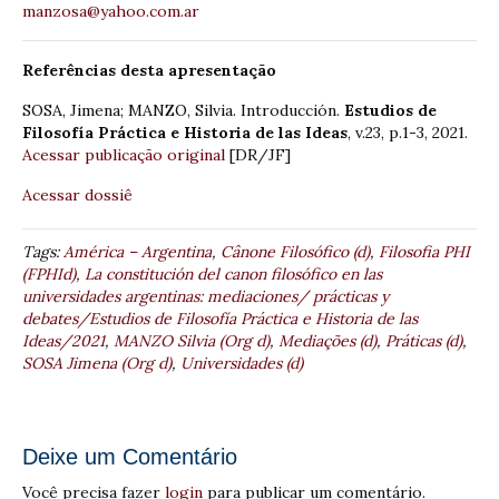
manzosa@yahoo.com.ar
Referências desta apresentação
SOSA, Jimena; MANZO, Silvia. Introducción.
Estudios de
Filosofía Práctica e Historia de las Ideas
, v.23, p.1-3, 2021.
Acessar publicação original
[DR/JF]
Acessar dossiê
Tags:
América – Argentina
,
Cânone Filosófico (d)
,
Filosofia PHI
(FPHId)
,
La constitución del canon filosófico en las
universidades argentinas: mediaciones/ prácticas y
debates/Estudios de Filosofía Práctica e Historia de las
Ideas/2021
,
MANZO Silvia (Org d)
,
Mediações (d)
,
Práticas (d)
,
SOSA Jimena (Org d)
,
Universidades (d)
Deixe um Comentário
Você precisa fazer
login
para publicar um comentário.