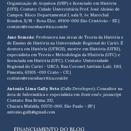
Organização de Arquivos (USP) e licenciado em História
(UFS). Contato:
Cidade Universitária Prof. José Aloísio de
Campos. Bloco Departamental I, sala 9, Av. Marechal
Rondon, S/N - Rosa Elze, 49100-000 São Cristóvão - SE
|
contato@resenhacritica.com.br
Jane Semeão
: Professora nas áreas de Teoria da História e
de Ensino de História na Universidade Regional do Cariri. É
doutora em História (UFRGS), mestre em História (UFRJ),
especialista em Teoria e Metodologia da HIstória (UFC) e
licenciada em História (UFC). Contato:
Universidade
Regional do Cariri - URCA. Rua Coronel Antônio Luíz, 1161,
Pimenta, 63105 -010 Crato - CE
|
contato@resenhacritica.com.br
Antonio Lima Gally Neto
(Gally Developer): Consultor na
área de Informática e especialista em
front end
e
javascript
.
Contato: Rua Bruna, 332,
Chacara Mafalda, 03370-000, São Paulo - SP |
antonio.gally@gmail.com
FINANCIAMENTO DO BLOG