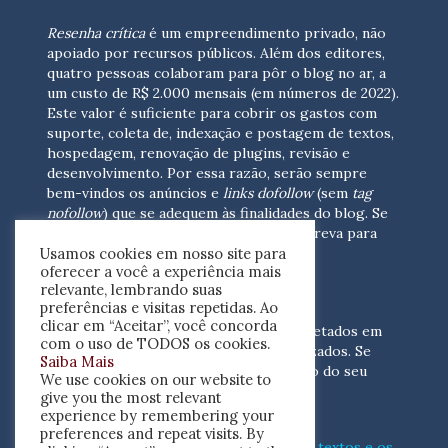
Resenha crítica
é um empreendimento privado, não
apoiado por recursos públicos. Além dos editores,
quatro pessoas colaboram para pôr o blog no ar, a
um custo de R$ 2.000 mensais (em números de 2022).
Este valor é suficiente para cobrir os gastos com
suporte, coleta de, indexação e postagem de textos,
hospedagem, renovação de plugins, revisão e
desenvolvimento.
Por essa razão, serão sempre
bem-vindos os anúncios e
links dofollow
(sem
tag
nofollow
) que se adequem às finalidades do blog. Se
você está interessado em colaborar,
escreva para
Usamos cookies em nosso site para
nós
(contato@resenhacritica.com.br)
oferecer a você a experiência mais
relevante, lembrando suas
FONTES E ACERVO
preferências e visitas repetidas. Ao
clicar em “Aceitar”, você concorda
As resenhas, dossiês e sumários são coletados em
com o uso de TODOS os cookies.
periódicos acadêmicos e sites especializados. Se
Saiba Mais
você tem interesse em divulgar o acervo do seu
We use cookies on our website to
periódico, escreva para nós
give you the most relevant
(contato@resenhacritica.com.br)
experience by remembering your
preferences and repeat visits. By
Conheça o
modo
como processamos os textos e os