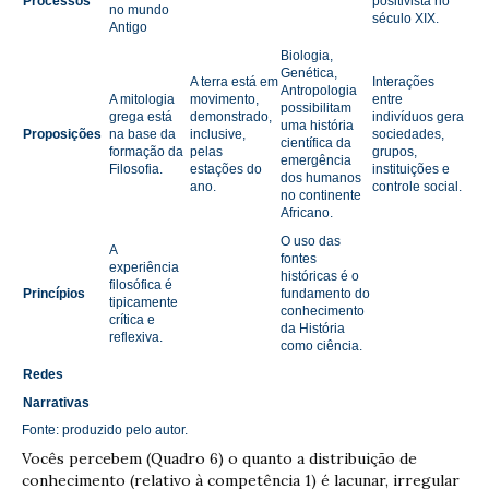
Processos
positivista no
no mundo
século XIX.
Antigo
Biologia,
Genética,
A terra está em
Interações
Antropologia
A mitologia
movimento,
entre
possibilitam
grega está
demonstrado,
indivíduos gera
uma história
Proposições
na base da
inclusive,
sociedades,
científica da
formação da
pelas
grupos,
emergência
Filosofia.
estações do
instituições e
dos humanos
ano.
controle social.
no continente
Africano.
O uso das
A
fontes
experiência
históricas é o
filosófica é
Princípios
fundamento do
tipicamente
conhecimento
crítica e
da História
reflexiva.
como ciência.
Redes
Narrativas
Fonte: produzido pelo autor.
Vocês percebem (Quadro 6) o quanto a distribuição de
conhecimento (relativo à competência 1) é lacunar, irregular