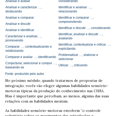
Analisar e avaliar
considerando
Analisar e caracterizar …,
Identificar e analisar …,
destacando
relacionando
Analisar e comparar
Identificar e comparar …,
compreendendo
Analisar e discutir
Identificar e discutir …, considerando
Analisar e identificar
Identificar, analisar e discutir …,
Caracterizar e analisar…,
avaliando
promovendo
Identificar, contextualizar e criticar …,
Comparar …, contextualizando e
explicitando
relativizando
Problematizar …, elaborar e
Comparar e avaliar …, identificando
selecionar
Conjecturar, selecionar e compor …,
Utilizar …, criticando
baseando-se
Fonte: produzido pelo autor.
No próximo módulo, quando tratarmos de propostas de
integração, vocês vão eleger algumas habilidades sensório-
motoras típicas da produção do conhecimento nas CHSA.
Mas é importante que percebam, ao menos, alguma das suas
relações com as habilidades mentais.
As habilidades sensório-motoras envolvem “o controle
voluntário sobre os movimentos das articulações e