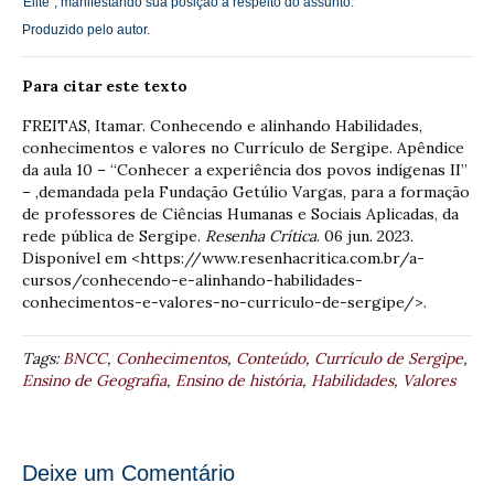
Elite”, manifestando sua posição a respeito do assunto.
Produzido pelo autor.
Para citar este texto
FREITAS, Itamar. Conhecendo e alinhando Habilidades,
conhecimentos e valores no Currículo de Sergipe. Apêndice
da aula 10 – “Conhecer a experiência dos povos indígenas II”
– ,demandada pela Fundação Getúlio Vargas, para a formação
de professores de Ciências Humanas e Sociais Aplicadas, da
rede pública de Sergipe.
Resenha Crítica
. 06 jun. 2023.
Disponível em <https://www.resenhacritica.com.br/a-
cursos/conhecendo-e-alinhando-habilidades-
conhecimentos-e-valores-no-curriculo-de-sergipe/>.
Tags:
BNCC
,
Conhecimentos
,
Conteúdo
,
Currículo de Sergipe
,
Ensino de Geografia
,
Ensino de história
,
Habilidades
,
Valores
Deixe um Comentário