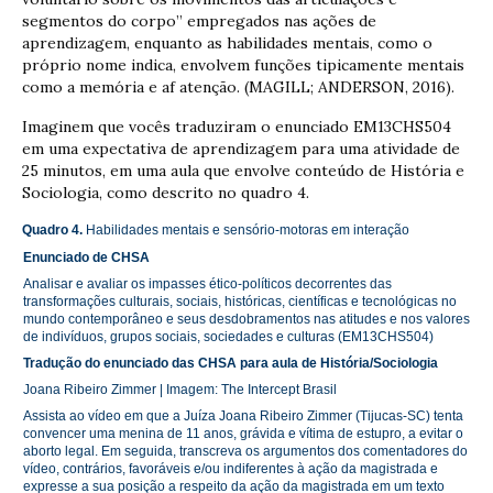
segmentos do corpo” empregados nas ações de
aprendizagem, enquanto as habilidades mentais, como o
próprio nome indica, envolvem funções tipicamente mentais
como a memória e af atenção. (MAGILL; ANDERSON, 2016).
Imaginem que vocês traduziram o enunciado EM13CHS504
em uma expectativa de aprendizagem para uma atividade de
25 minutos, em uma aula que envolve conteúdo de História e
Sociologia, como descrito no quadro 4.
Quadro 4.
Habilidades mentais e sensório-motoras em interação
Enunciado de CHSA
Analisar e avaliar os impasses ético-políticos decorrentes das
transformações culturais, sociais, históricas, científicas e tecnológicas no
mundo contemporâneo e seus desdobramentos nas atitudes e nos valores
de indivíduos, grupos sociais, sociedades e culturas (EM13CHS504)
Tradução do enunciado das CHSA para aula de História/Sociologia
Joana Ribeiro Zimmer | Imagem:
The Intercept Brasil
Assista ao vídeo
em que a Juíza Joana Ribeiro Zimmer (Tijucas-SC) tenta
convencer uma menina de 11 anos, grávida e vítima de estupro, a evitar o
aborto legal. Em seguida, transcreva os argumentos dos comentadores do
vídeo, contrários, favoráveis e/ou indiferentes à ação da magistrada e
expresse a sua posição a respeito da ação da magistrada em um texto