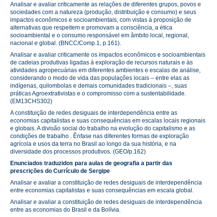
Analisar e avaliar criticamente as relações de diferentes grupos, povos e
sociedades com a natureza (produção, distribuição e consumo) e seus
impactos econômicos e socioambientais, com vistas à proposição de
alternativas que respeitem e promovam a consciência, a ética
socioambiental e o consumo responsável em âmbito local, regional,
nacional e global. (BNCC/Comp.1, p.161).
Analisar e avaliar criticamente os impactos econômicos e socioambientais
de cadeias produtivas ligadas à exploração de recursos naturais e às
atividades agropecuárias em diferentes ambientes e escalas de análise,
considerando o modo de vida das populações locais – entre elas as
indígenas, quilombolas e demais comunidades tradicionais –, suas
práticas Agroextrativistas e o compromisso com a sustentabilidade.
(EM13CHS302)
A constituição de redes desiguais de interdependência entre as
economias capitalistas e suas consequências em escalas locais regionais
e globais. A divisão social do trabalho na evolução do capitalismo e as
condições de trabalho . Ênfase nas diferentes formas de exploração
agrícola e usos da terra no Brasil ao longo da sua história, e na
diversidade dos processos produtivos. (GEO/p.162)
Enunciados traduzidos para aulas de geografia a partir das
prescrições do Currículo de Sergipe
Analisar e avaliar a constituição de redes desiguais de interdependência
entre economias capitalistas e suas consequências em escala global.
Analisar e avaliar a constituição de redes desiguais de interdependência
entre as economias do Brasil e da Bolívia.