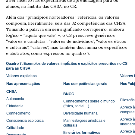
a ser inserto nas expectativas de aprendizagem para os
alunos, no âmbito das CHSA, no CE.
Além dos “princípios norteadores” referidos, os valores
compõem, literalmente, seis das 32 competências das CHSA.
Tomando a palavra em seu significado corriqueiro, embora
lógico – “aquilo que vale” –, o CS prescreve genéricos
“valores e condutas”, “valores de indivíduos”, “valores éticos
e culturais”, “valores”, mas também discrimina os específicos
e abstratos, como expressos no quadro 7.
Quadro 7. Exemplos de valores implícitos e explícitos prescritos no CS
para as CHSA
Valores explícitos
Valores 
Nas apresentações
Nas competências gerais
Nos “ob
CHSA
BNCC
Autonomia
Filosofia
Conhecimentos sobre o mundo
Cidadania
(físico, social…)
Apreço à
compree
Conhecimento
Diversidade humana
Apreço à 
Consciência ecológica
Manifestações artísticas e
liberdad
culturais
Criticidade
Apreço à
Itinerários formativos