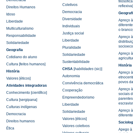
Democracia
filosófica
Coletivos
reflexiva
Direitos Humanos
Democracia
Geograf
Idoso
Diversidade
Apreço à
Liberdade
diferente
Individuais
Multiculturalismo
o branco
Justiça social
Responsabilidade
Apreço à
Liberdade
distribui
Solidariedade
socioec
Pluralidade
Geografia
Apreço à
Solidariedade
Cotidiano do aluno
agricult
Sustentabilidade
Cultura [feitos humanos]
História
CHSA
[
habilidades
(sic)]
História
Apreço à
Autonomia
etnocent
Valores [éticos]
povos da
Convivência democrática
Atividades integradoras
Apreço à
Cooperação
Conhecimento [científico]
sociais 
Empreendedorismo
parentesc
Cultura [sergipana]
escravi
Liberdade
Culturas indígenas
Apreço à
Solidariedade
Democracia
diferente
Valores [éticos]
Direitos humanos
Sociolog
Valores coletivos
Ética
Apego à 