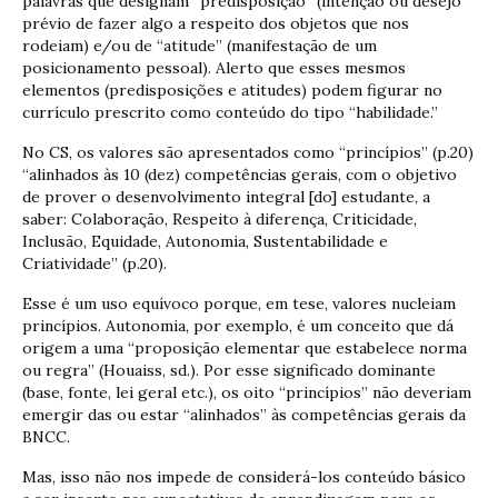
palavras que designam “predisposição” (intenção ou desejo
prévio de fazer algo a respeito dos objetos que nos
rodeiam) e/ou de “atitude” (manifestação de um
posicionamento pessoal). Alerto que esses mesmos
elementos (predisposições e atitudes) podem figurar no
currículo prescrito como conteúdo do tipo “habilidade.”
No CS, os valores são apresentados como “princípios” (p.20)
“alinhados às 10 (dez) competências gerais, com o objetivo
de prover o desenvolvimento integral [do] estudante, a
saber: Colaboração, Respeito à diferença, Criticidade,
Inclusão, Equidade, Autonomia, Sustentabilidade e
Criatividade” (p.20).
Esse é um uso equívoco porque, em tese, valores nucleiam
princípios. Autonomia, por exemplo, é um conceito que dá
origem a uma “proposição elementar que estabelece norma
ou regra” (Houaiss, sd.). Por esse significado dominante
(base, fonte, lei geral etc.), os oito “princípios” não deveriam
emergir das ou estar “alinhados” às competências gerais da
BNCC.
Mas, isso não nos impede de considerá-los conteúdo básico