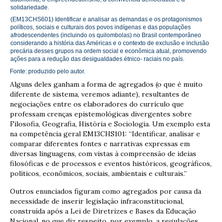
solidariedade.
(EM13CHS601) Identificar e analisar as demandas e os protagonismos
políticos, sociais e culturais dos povos indígenas e das populações
afrodescendentes (incluindo os quilombolas) no Brasil contemporâneo
considerando a história das Américas e o contexto de exclusão e inclusão
precária desses grupos na ordem social e econômica atual, promovendo
ações para a redução das desigualdades étnico- raciais no país.
Fonte: produzido pelo autor.
Alguns deles ganham a forma de agregados (o que é muito
diferente de sistema, veremos adiante), resultantes de
negociações entre os elaboradores do currículo que
professam crenças epistemológicas divergentes sobre
Filosofia, Geografia, História e Sociologia. Um exemplo esta
na competência geral EM13CHS101: “Identificar, analisar e
comparar diferentes fontes e narrativas expressas em
diversas linguagens, com vistas à compreensão de ideias
filosóficas e de processos e eventos históricos, geográficos,
políticos, econômicos, sociais, ambientais e culturais.”
Outros enunciados figuram como agregados por causa da
necessidade de inserir legislação infraconstitucional,
construída após a Lei de Diretrizes e Bases da Educação
Nacional, no que diz respeito, por exemplo, a regulações