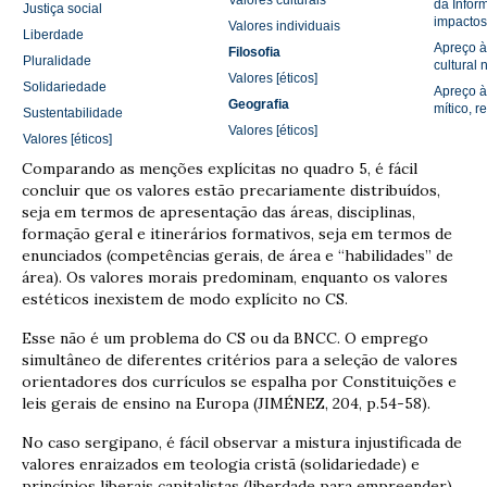
Valores culturais
da Infor
Justiça social
impactos
Valores individuais
Liberdade
Apreço à
Filosofia
Pluralidade
cultural 
Valores [éticos]
Solidariedade
Apreço à
Geografia
mítico, r
Sustentabilidade
Valores [éticos]
Valores [éticos]
Comparando as menções explícitas no quadro 5, é fácil
concluir que os valores estão precariamente distribuídos,
seja em termos de apresentação das áreas, disciplinas,
formação geral e itinerários formativos, seja em termos de
enunciados (competências gerais, de área e “habilidades” de
área). Os valores morais predominam, enquanto os valores
estéticos inexistem de modo explícito no CS.
Esse não é um problema do CS ou da BNCC. O emprego
simultâneo de diferentes critérios para a seleção de valores
orientadores dos currículos se espalha por Constituições e
leis gerais de ensino na Europa (JIMÉNEZ, 204, p.54-58).
No caso sergipano, é fácil observar a mistura injustificada de
valores enraizados em teologia cristã (solidariedade) e
princípios liberais capitalistas (liberdade para empreender).