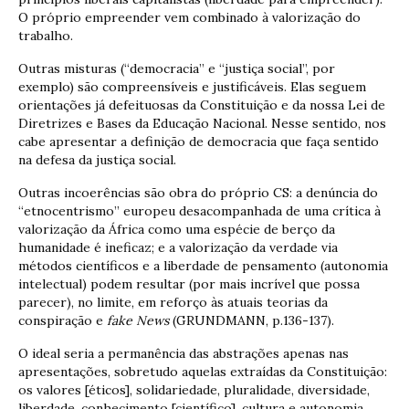
O próprio empreender vem combinado à valorização do
trabalho.
Outras misturas (“democracia” e “justiça social”, por
exemplo) são compreensíveis e justificáveis. Elas seguem
orientações já defeituosas da Constituição e da nossa Lei de
Diretrizes e Bases da Educação Nacional. Nesse sentido, nos
cabe apresentar a definição de democracia que faça sentido
na defesa da justiça social.
Outras incoerências são obra do próprio CS: a denúncia do
“etnocentrismo” europeu desacompanhada de uma crítica à
valorização da África como uma espécie de berço da
humanidade é ineficaz; e a valorização da verdade via
métodos científicos e a liberdade de pensamento (autonomia
intelectual) podem resultar (por mais incrível que possa
parecer), no limite, em reforço às atuais teorias da
conspiração e
fake News
(GRUNDMANN, p.136-137).
O ideal seria a permanência das abstrações apenas nas
apresentações, sobretudo aquelas extraídas da Constituição:
os valores [éticos], solidariedade, pluralidade, diversidade,
liberdade, conhecimento [científico], cultura e autonomia.