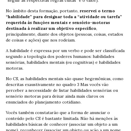
“seguir as respectivas regras cultas” é o valor).
No âmbito desta formação, portanto,
reservei o termo
“habilidade” para designar toda a “atividade ou tarefa”
requerida às funções mentais e sensório-motoras
destinada à realizar um objetivo específico
,
principalmente, diante dos objetos (pessoas, coisas, estados
de coisas e ações) que nos rodeiam.
A habilidade é expressa por um verbo e pode ser classificada
segundo a topologia dos poderes humanos: habilidades
sensórias, habilidades mentais (ou cognitivas) e habilidades
motoras.
No CS, as habilidades mentais são quase hegemônicas, como
descritas exaustivamente no quadro 3 Mas vocês vão
perceber a necessidade de listar habilidades sensórias ou
sensório motoras para deixar ainda mais claros os
enunciados do planejamento cotidiano.
Vocês também constatarão que a forma de anunciar o
conteúdo pelo CS é bastante limitada. Não há menções às
habilidades básicas de conhecer (associar um objeto a um
nome), reconhecer (associar um objeto ou ação a um nome