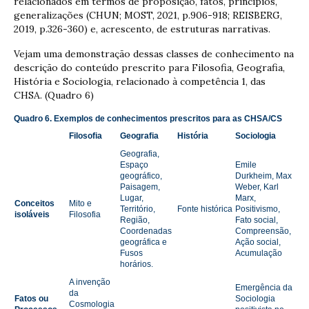
relacionados em termos de proposição, fatos, princípios,
generalizações (CHUN; MOST, 2021, p.906-918; REISBERG,
2019, p.326-360) e, acrescento, de estruturas narrativas.
Vejam uma demonstração dessas classes de conhecimento na
descrição do conteúdo prescrito para Filosofia, Geografia,
História e Sociologia, relacionado à competência 1, das
CHSA. (Quadro 6)
Quadro 6. Exemplos de conhecimentos prescritos para as CHSA/CS
Filosofia
Geografia
História
Sociologia
Geografia,
Espaço
Emile
geográfico,
Durkheim, Max
Paisagem,
Weber, Karl
Lugar,
Marx,
Conceitos
Mito e
Território,
Fonte histórica
Positivismo,
isoláveis
Filosofia
Região,
Fato social,
Coordenadas
Compreensão,
geográfica e
Ação social,
Fusos
Acumulação
horários.
A invenção
Emergência da
da
Fatos ou
Sociologia
Cosmologia