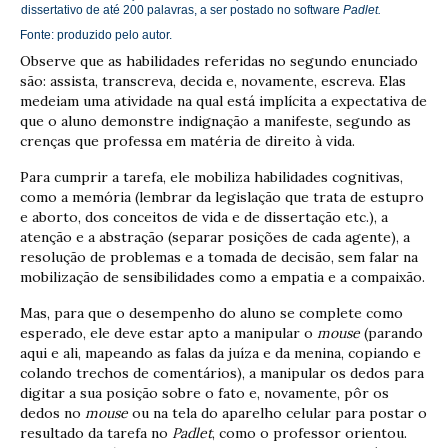
dissertativo de até 200 palavras, a ser postado no software
Padlet.
Fonte: produzido pelo autor.
Observe que as habilidades referidas no segundo enunciado
são: assista, transcreva, decida e, novamente, escreva. Elas
medeiam uma atividade na qual está implícita a expectativa de
que o aluno demonstre indignação a manifeste, segundo as
crenças que professa em matéria de direito à vida.
Para cumprir a tarefa, ele mobiliza habilidades cognitivas,
como a memória (lembrar da legislação que trata de estupro
e aborto, dos conceitos de vida e de dissertação etc.), a
atenção e a abstração (separar posições de cada agente), a
resolução de problemas e a tomada de decisão, sem falar na
mobilização de sensibilidades como a empatia e a compaixão.
Mas, para que o desempenho do aluno se complete como
esperado, ele deve estar apto a manipular o
mouse
(parando
aqui e ali, mapeando as falas da juíza e da menina, copiando e
colando trechos de comentários), a manipular os dedos para
digitar a sua posição sobre o fato e, novamente, pôr os
dedos no
mouse
ou na tela do aparelho celular para postar o
resultado da tarefa no
Padlet
, como o professor orientou.