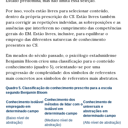
Estado predomina, mas não limita essa seleção.
Por isso, vocês estão livres para selecionar conteúdo,
dentro da própria prescrição do CS. Estão livres também
para corrigir as repetições indevidas, as sobreposições e as
ausências que interferem no cumprimento das competências
gerais do EM. Estão livres, inclusive, para equilibrar o
emprego das diferentes naturezas de conhecimento
presentes no CS.
Em meados do século passado, o psicólogo estadunidense
Benjamim Bloom criou uma classificação para o conteúdo
conhecimento (quadro 5), orientando-se por uma
progressão de complexidade: dos símbolos de referentes
mais concretos aos símbolos de referentes mais abstratos.
Quadro 5. Classificação do conhecimento prescrito para a escola
segundo Benjamin Bloom
Conhecimento dos
Conhecimento isolável
Conhecimento de
métodos de lidar com o
empregado em
universais e
isolável em
determinado campo
abstrações em
determinado campo
determinado campo
(Baixo nível de
(Mediano nível de
abstração)
(Alto nível de abstração)
abstração)