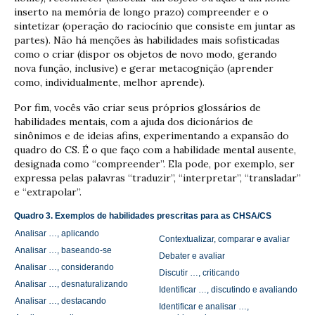
inserto na memória de longo prazo) compreender e o
sintetizar (operação do raciocínio que consiste em juntar as
partes). Não há menções às habilidades mais sofisticadas
como o criar (dispor os objetos de novo modo, gerando
nova função, inclusive) e gerar metacognição (aprender
como, individualmente, melhor aprende).
Por fim, vocês vão criar seus próprios glossários de
habilidades mentais, com a ajuda dos dicionários de
sinônimos e de ideias afins, experimentando a expansão do
quadro do CS. É o que faço com a habilidade mental ausente,
designada como “compreender”. Ela pode, por exemplo, ser
expressa pelas palavras “traduzir”, “interpretar”, “transladar”
e “extrapolar”.
Quadro 3. Exemplos de habilidades prescritas para as CHSA/CS
Analisar …, aplicando
Contextualizar, comparar e avaliar
Analisar …, baseando-se
Debater e avaliar
Analisar …, considerando
Discutir …, criticando
Analisar …, desnaturalizando
Identificar …, discutindo e avaliando
Analisar …, destacando
Identificar e analisar …,