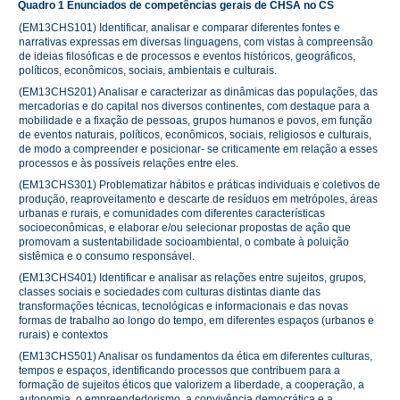
Quadro 1 Enunciados de competências gerais de CHSA no CS
(EM13CHS101) Identificar, analisar e comparar diferentes fontes e
narrativas expressas em diversas linguagens, com vistas à compreensão
de ideias filosóficas e de processos e eventos históricos, geográficos,
políticos, econômicos, sociais, ambientais e culturais.
(EM13CHS201) Analisar e caracterizar as dinâmicas das populações, das
mercadorias e do capital nos diversos continentes, com destaque para a
mobilidade e a fixação de pessoas, grupos humanos e povos, em função
de eventos naturais, políticos, econômicos, sociais, religiosos e culturais,
de modo a compreender e posicionar- se criticamente em relação a esses
processos e às possíveis relações entre eles.
(EM13CHS301) Problematizar hábitos e práticas individuais e coletivos de
produção, reaproveitamento e descarte de resíduos em metrópoles, áreas
urbanas e rurais, e comunidades com diferentes características
socioeconômicas, e elaborar e/ou selecionar propostas de ação que
promovam a sustentabilidade socioambiental, o combate à poluição
sistêmica e o consumo responsável.
(EM13CHS401) Identificar e analisar as relações entre sujeitos, grupos,
classes sociais e sociedades com culturas distintas diante das
transformações técnicas, tecnológicas e informacionais e das novas
formas de trabalho ao longo do tempo, em diferentes espaços (urbanos e
rurais) e contextos
(EM13CHS501) Analisar os fundamentos da ética em diferentes culturas,
tempos e espaços, identificando processos que contribuem para a
formação de sujeitos éticos que valorizem a liberdade, a cooperação, a
autonomia, o empreendedorismo, a convivência democrática e a