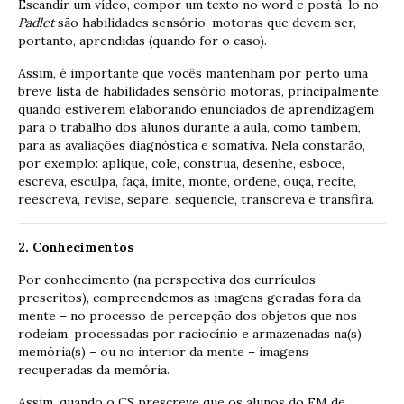
Escandir um vídeo, compor um texto no word e postá-lo no
Padlet
são habilidades sensório-motoras que devem ser,
portanto, aprendidas (quando for o caso).
Assim, é importante que vocês mantenham por perto uma
breve lista de habilidades sensório motoras, principalmente
quando estiverem elaborando enunciados de aprendizagem
para o trabalho dos alunos durante a aula, como também,
para as avaliações diagnóstica e somativa. Nela constarão,
por exemplo: aplique, cole, construa, desenhe, esboce,
escreva, esculpa, faça, imite, monte, ordene, ouça, recite,
reescreva, revise, separe, sequencie, transcreva e transfira.
2. Conhecimentos
Por conhecimento (na perspectiva dos currículos
prescritos), compreendemos as imagens geradas fora da
mente – no processo de percepção dos objetos que nos
rodeiam, processadas por raciocínio e armazenadas na(s)
memória(s) – ou no interior da mente – imagens
recuperadas da memória.
Assim, quando o CS prescreve que os alunos do EM de