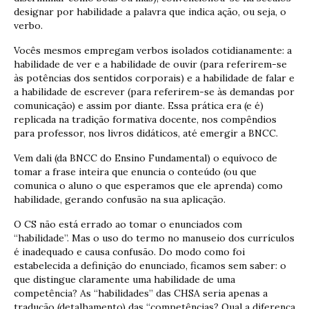
designar por habilidade a palavra que indica ação, ou seja, o
verbo.
Vocês mesmos empregam verbos isolados cotidianamente: a
habilidade de ver e a habilidade de ouvir (para referirem-se
às potências dos sentidos corporais) e a habilidade de falar e
a habilidade de escrever (para referirem-se às demandas por
comunicação) e assim por diante. Essa prática era (e é)
replicada na tradição formativa docente, nos compêndios
para professor, nos livros didáticos, até emergir a BNCC.
Vem dali (da BNCC do Ensino Fundamental) o equívoco de
tomar a frase inteira que enuncia o conteúdo (ou que
comunica o aluno o que esperamos que ele aprenda) como
habilidade, gerando confusão na sua aplicação.
O CS não está errado ao tomar o enunciados com
“habilidade”. Mas o uso do termo no manuseio dos currículos
é inadequado e causa confusão. Do modo como foi
estabelecida a definição do enunciado, ficamos sem saber: o
que distingue claramente uma habilidade de uma
competência? As “habilidades” das CHSA seria apenas a
tradução (detalhamento) das “competências? Qual a diferença