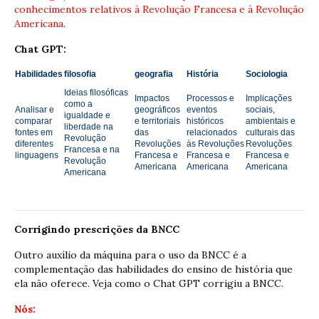
conhecimentos relativos à Revolução Francesa e à Revolução
Americana.
Chat GPT:
Habilidades
filosofia
geografia
História
Sociologia
Ideias filosóficas
Impactos
Processos e
Implicações
como a
Analisar e
geográficos
eventos
sociais,
igualdade e
comparar
e territoriais
históricos
ambientais e
liberdade na
fontes em
das
relacionados
culturais das
Revolução
diferentes
Revoluções
às Revoluções
Revoluções
Francesa e na
linguagens
Francesa e
Francesa e
Francesa e
Revolução
Americana
Americana
Americana
Americana
Corrigindo prescrições da BNCC
Outro auxílio da máquina para o uso da BNCC é a
complementação das habilidades do ensino de história que
ela não oferece.
Veja como o Chat GPT corrigiu a BNCC.
Nós: