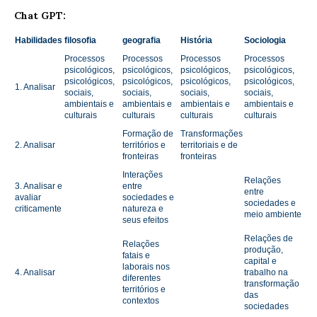
Chat GPT:
Habilidades
filosofia
geografia
História
Sociologia
Processos
Processos
Processos
Processos
psicológicos,
psicológicos,
psicológicos,
psicológicos,
psicológicos,
psicológicos,
psicológicos,
psicológicos,
1. Analisar
sociais,
sociais,
sociais,
sociais,
ambientais e
ambientais e
ambientais e
ambientais e
culturais
culturais
culturais
culturais
Formação de
Transformações
2. Analisar
territórios e
territoriais e de
fronteiras
fronteiras
Interações
Relações
3. Analisar e
entre
entre
avaliar
sociedades e
sociedades e
criticamente
natureza e
meio ambiente
seus efeitos
Relações de
Relações
produção,
fatais e
capital e
laborais nos
4. Analisar
trabalho na
diferentes
transformação
territórios e
das
contextos
sociedades