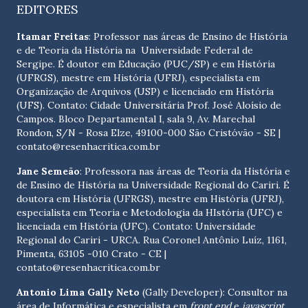
EDITORES
Itamar Freitas
: Professor nas áreas de Ensino de História
e de Teoria da História na Universidade Federal de
Sergipe. É doutor em Educação (PUC/SP) e em História
(UFRGS), mestre em História (UFRJ), especialista em
Organização de Arquivos (USP) e licenciado em História
(UFS). Contato:
Cidade Universitária Prof. José Aloísio de
Campos. Bloco Departamental I, sala 9, Av. Marechal
Rondon, S/N - Rosa Elze, 49100-000 São Cristóvão - SE
|
contato@resenhacritica.com.br
Jane Semeão
: Professora nas áreas de Teoria da História e
de Ensino de História na Universidade Regional do Cariri. É
doutora em História (UFRGS), mestre em História (UFRJ),
especialista em Teoria e Metodologia da HIstória (UFC) e
licenciada em História (UFC). Contato:
Universidade
Regional do Cariri - URCA. Rua Coronel Antônio Luíz, 1161,
Pimenta, 63105 -010 Crato - CE
|
contato@resenhacritica.com.br
Antonio Lima Gally Neto
(Gally Developer): Consultor na
área de Informática e especialista em
front end
e
javascript
.