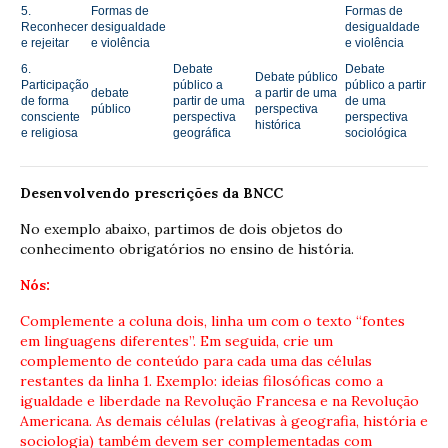
5.
Formas de
Formas de
Reconhecer
desigualdade
desigualdade
e rejeitar
e violência
e violência
6.
Debate
Debate
Debate público
Participação
público a
público a partir
debate
a partir de uma
de forma
partir de uma
de uma
público
perspectiva
consciente
perspectiva
perspectiva
histórica
e religiosa
geográfica
sociológica
Desenvolvendo prescrições da BNCC
No exemplo abaixo, partimos de dois objetos do
conhecimento obrigatórios no ensino de história.
Nós:
Complemente a coluna dois, linha um com o texto “fontes
em linguagens diferentes”.
Em seguida, crie um
complemento de conteúdo para cada uma das células
restantes da linha 1. Exemplo: ideias filosóficas como a
igualdade e liberdade na Revolução Francesa e na Revolução
Americana.
As demais células (relativas à geografia, história e
sociologia) também devem ser complementadas com