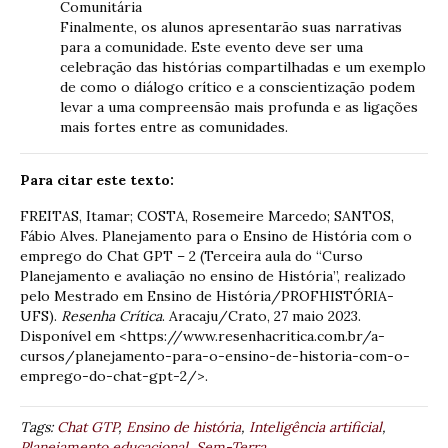
Comunitária
Finalmente, os alunos apresentarão suas narrativas
para a comunidade.
Este evento deve ser uma
celebração das histórias compartilhadas e um exemplo
de como o diálogo crítico e a conscientização podem
levar a uma compreensão mais profunda e as ligações
mais fortes entre as comunidades.
Para citar este texto:
FREITAS, Itamar; COSTA, Rosemeire Marcedo; SANTOS,
Fábio Alves. Planejamento para o Ensino de História com o
emprego do Chat GPT – 2 (Terceira aula do “Curso
Planejamento e avaliação no ensino de História”, realizado
pelo Mestrado em Ensino de História/PROFHISTÓRIA-
UFS).
Resenha Crítica
. Aracaju/Crato, 27 maio 2023.
Disponível em <https://www.resenhacritica.com.br/a-
cursos/planejamento-para-o-ensino-de-historia-com-o-
emprego-do-chat-gpt-2/>.
Tags:
Chat GTP
,
Ensino de história
,
Inteligência artificial
,
Planejamento educacional
,
Sem-Terra