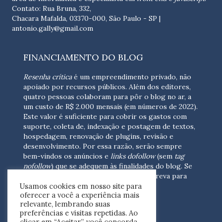
Contato: Rua Bruna, 332,
Chacara Mafalda, 03370-000, São Paulo - SP |
antonio.gally@gmail.com
FINANCIAMENTO DO BLOG
Resenha crítica
é um empreendimento privado, não
apoiado por recursos públicos. Além dos editores,
quatro pessoas colaboram para pôr o blog no ar, a
um custo de R$ 2.000 mensais (em números de 2022).
Este valor é suficiente para cobrir os gastos com
suporte, coleta de, indexação e postagem de textos,
hospedagem, renovação de plugins, revisão e
desenvolvimento.
Por essa razão, serão sempre
bem-vindos os anúncios e
links dofollow
(sem
tag
nofollow
) que se adequem às finalidades do blog. Se
você está interessado em colaborar,
escreva para
nós
(contato@resenhacritica.com.br)
Usamos cookies em nosso site para
oferecer a você a experiência mais
FONTES E ACERVO
relevante, lembrando suas
preferências e visitas repetidas. Ao
clicar em “Aceitar”, você concorda