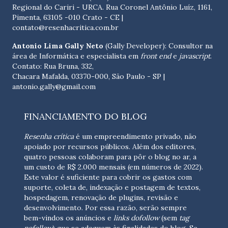
Regional do Cariri - URCA. Rua Coronel Antônio Luíz, 1161,
Pimenta, 63105 -010 Crato - CE
|
contato@resenhacritica.com.br
Antonio Lima Gally Neto
(Gally Developer): Consultor na
área de Informática e especialista em
front end
e
javascript
.
Contato: Rua Bruna, 332,
Chacara Mafalda, 03370-000, São Paulo - SP |
antonio.gally@gmail.com
FINANCIAMENTO DO BLOG
Resenha crítica
é um empreendimento privado, não
apoiado por recursos públicos. Além dos editores,
quatro pessoas colaboram para pôr o blog no ar, a
um custo de R$ 2.000 mensais (em números de 2022).
Este valor é suficiente para cobrir os gastos com
suporte, coleta de, indexação e postagem de textos,
hospedagem, renovação de plugins, revisão e
desenvolvimento.
Por essa razão, serão sempre
bem-vindos os anúncios e
links dofollow
(sem
tag