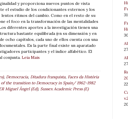
Hi
ginalidad y proporciona nuevos puntos de vista
Fu
ante el estudio de los condicionantes externos y los
31
s lentos ritmos del cambio. Como en el resto de su
pone el foco en la transformación de las mentalidades
Fr
 Los diferentes aportes a la investigación tienen una
Hi
structura bastante equilibrada (en su dimensión y en
3
de ocho capítulos, cada uno de ellos cuenta con una
Al
documentales. En la parte final existe un aparatado
27
tigadores participantes y el índice alfabético. El
al conjunta.
Leia Mais
Al
27
Re
s)
,
Democracia
,
Ditadura franquista
,
Faces da História
20
of the transition to Democracy in Spain/ 1962-1982
22
R Miguel Ângel (Ed)
,
Sussex Academic Press (E)
Ca
v.
2