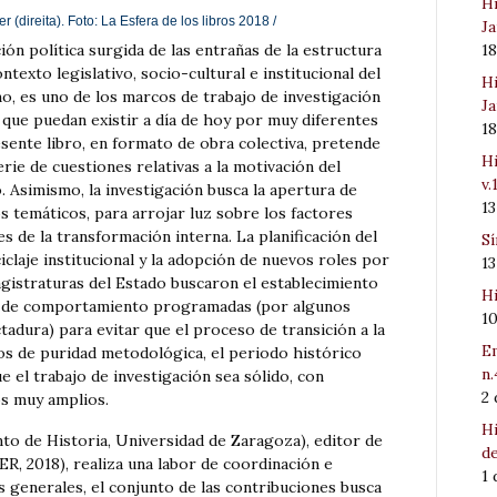
Hi
 (direita). Foto:
La Esfera de los libros
2018 /
Ja
ón política surgida de las entrañas de la estructura
1
ontexto legislativo, socio-cultural e institucional del
Hi
o, es uno de los marcos de trabajo de investigación
Ja
que puedan existir a día de hoy por muy diferentes
1
sente libro, en formato de obra colectiva, pretende
Hi
serie de cuestiones relativas a la motivación del
v.
. Asimismo, la investigación busca la apertura de
1
s temáticos, para arrojar luz sobre los factores
 de la transformación interna. La planificación del
Sí
claje institucional y la adopción de nuevos roles por
1
agistraturas del Estado buscaron el establecimiento
Hi
s de comportamiento programadas (por algunos
1
ctadura) para evitar que el proceso de transición a la
Em
s de puridad metodológica, el periodo histórico
n.
e el trabajo de investigación sea sólido, con
2
s muy amplios.
Hi
o de Historia, Universidad de Zaragoza), editor de
de
R, 2018), realiza una labor de coordinación e
1
as generales, el conjunto de las contribuciones busca