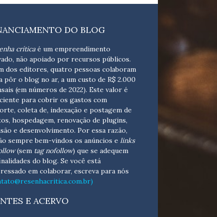
NANCIAMENTO DO BLOG
enha crítica
é um empreendimento
vado, não apoiado por recursos públicos.
m dos editores, quatro pessoas colaboram
a pôr o blog no ar, a um custo de R$ 2.000
sais (em números de 2022). Este valor é
iciente para cobrir os gastos com
orte, coleta de, indexação e postagem de
tos, hospedagem, renovação de plugins,
isão e desenvolvimento.
Por essa razão,
ão sempre bem-vindos os anúncios e
links
ollow
(sem
tag nofollow
) que se adequem
finalidades do blog. Se você está
eressado em colaborar,
escreva para nós
ntato@resenhacritica.com.br)
NTES E ACERVO