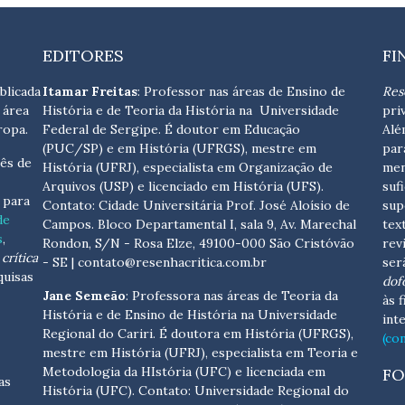
EDITORES
FI
blicada
Itamar Freitas
: Professor nas áreas de Ensino de
Res
 área
História e de Teoria da História na Universidade
pri
ropa.
Federal de Sergipe. É doutor em Educação
Alé
(PUC/SP) e em História (UFRGS), mestre em
par
ês de
História (UFRJ), especialista em Organização de
men
Arquivos (USP) e licenciado em História (UFS).
suf
s para
Contato:
Cidade Universitária Prof. José Aloísio de
sup
de
Campos. Bloco Departamental I, sala 9, Av. Marechal
tex
s
,
Rondon, S/N - Rosa Elze, 49100-000 São Cristóvão
rev
crítica
- SE
| contato@resenhacritica.com.br
ser
quisas
dof
Jane Semeão
: Professora nas áreas de Teoria da
às 
História e de Ensino de História na Universidade
int
Regional do Cariri. É doutora em História (UFRGS),
(co
mestre em História (UFRJ), especialista em Teoria e
Metodologia da HIstória (UFC) e licenciada em
FO
as
História (UFC). Contato:
Universidade Regional do