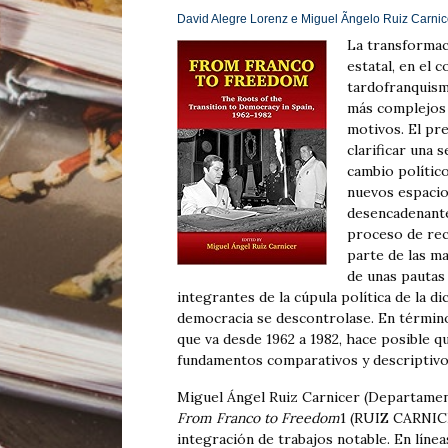
David Alegre Lorenz e Miguel Ãngelo Ruiz Carnicer
La transformaci
estatal, en el c
tardofranquism
más complejos 
motivos. El pre
clarificar una 
cambio político
nuevos espacio
desencadenantes
proceso de reci
parte de las m
de unas pauta
integrantes de la cúpula política de la di
democracia se descontrolase. En término
que va desde 1962 a 1982, hace posible qu
fundamentos comparativos y descriptivo
Miguel Ángel Ruiz Carnicer (Departament
From Franco to Freedom
1 (RUIZ CARNICE
integración de trabajos notable. En líne