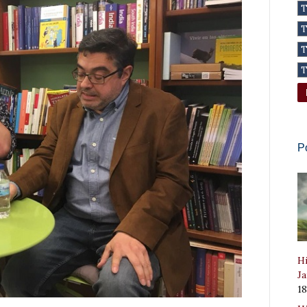
P
Hi
Ja
1