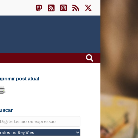
mprimir post atual
uscar