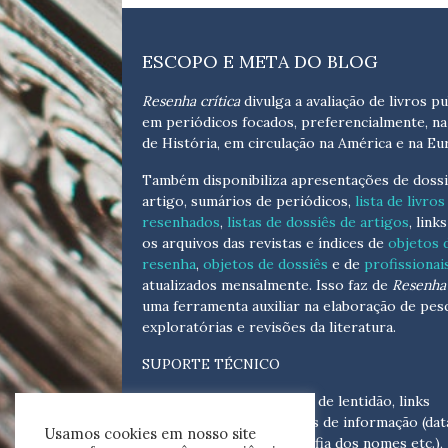
ESCOPO E META DO BLOG
Resenha crítica
divulga a avaliação de livros pu
em periódicos focados, preferencialmente, na
de História, em circulação na América e na Eu
Também disponibiliza apresentações de dossi
artigo, sumários de periódicos,
lista de livros
resenhados
,
listas de dossiês de artigos
, link
os arquivos das revistas e índices de
objetos 
resenha
,
objetos de dossiês
e de
profissionai
atualizados
mensalmente
. Isso faz de
Resenha 
uma ferramenta auxiliar na elaboração de pes
exploratórias e revisões da literatura.
SUPORTE TÉCNICO
Para eventuais problemas de lentidão, links
quebrados, senhas e erros de informação (dat
Usamos cookies em nosso site
tópicas, cronológicas, grafia dos nomes etc.),