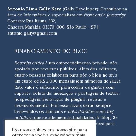
Antonio Lima Gally Neto
(Gally Developer): Consultor na
área de Informática e especialista em
front end
e
javascript
.
Contato: Rua Bruna, 332,
Chacara Mafalda, 03370-000, São Paulo - SP |
antonio.gally@gmail.com
FINANCIAMENTO DO BLOG
Resenha crítica
é um empreendimento privado, não
apoiado por recursos públicos. Além dos editores,
quatro pessoas colaboram para pôr o blog no ar, a
um custo de R$ 2.000 mensais (em números de 2022).
Este valor é suficiente para cobrir os gastos com
suporte, coleta de, indexação e postagem de textos,
hospedagem, renovação de plugins, revisão e
desenvolvimento.
Por essa razão, serão sempre
bem-vindos os anúncios e
links dofollow
(sem
tag
nofollow
) que se adequem às finalidades do blog. Se
você está interessado em colaborar,
escreva para
Usamos cookies em nosso site para
nós
(contato@resenhacritica.com.br)
oferecer a você a experiência mais