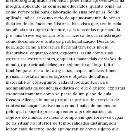
metodologia aplicada, seu leitor pode tanto aproveitá-las na
íntegra, aplicando-as com seus educandos, quanto tomá-las
como referencial para elaboração de suas próprias. Sendo
aplicada, indica-se como meio de aprimoramento do senso
didático de docência em História, haja vista que, tendo cada
sequência um objeto diferente, cada uma delas é precedida
por uma breve exposição teórica acerca de sua construção
como documento e fonte de problematização. Destarte,
nele, algo como a literatura ficcional tem seus níveis
discursivos, enquanto obra, expostos, assim como suas
estruturas estruturantes, enquanto mananciais de visões de
mundo, operacionalizadas; procedimento análogo feito
também para o uso de fotografias, mapas, músicas, filmes,
jornais, artefatos museológicos e objetos de cultura
material. Por conseguinte, cada introdução teórica é
acompanhada da sequência didática de que é objeto, expostas
esquematicamente como se parte de um plano de aula
fossem. Alicerçado numa proposta prática de exercício de
contextualização, se tivermos como finalidade um ensino
pelo qual o sujeito possa aprender a problematizar os
objetos do mundo, ao mesmo tempo em que torne-se capaz
de os situar no interior de temporalidades distintas, seu
leitor, caso docente, pode aprimorar-se como sujeito que